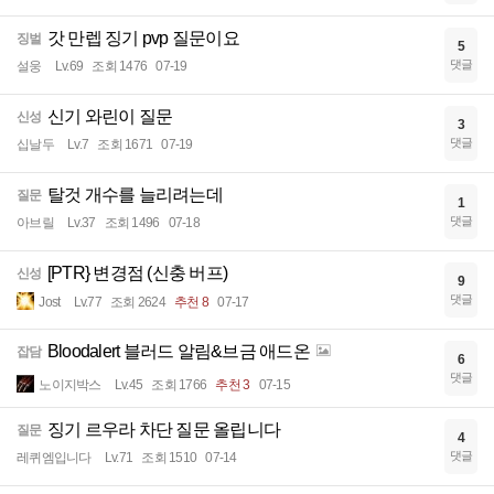
갓 만렙 징기 pvp 질문이요
징벌
5
댓글
설웅
Lv.69
조회 1476
07-19
신기 와린이 질문
신성
3
댓글
십날두
Lv.7
조회 1671
07-19
탈것 개수를 늘리려는데
질문
1
댓글
아브릴
Lv.37
조회 1496
07-18
[PTR} 변경점 (신충 버프)
신성
9
댓글
Jost
Lv.77
조회 2624
추천 8
07-17
Bloodalert 블러드 알림&브금 애드온
잡담
6
댓글
노이지박스
Lv.45
조회 1766
추천 3
07-15
징기 르우라 차단 질문 올립니다
질문
4
댓글
레퀴엠입니다
Lv.71
조회 1510
07-14