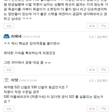
왕 판금딜템에 시발 적중이 넘치는 상황에 최선의 결과는 이게 맞는듯 가
끔 목걸이를 거북이 목걸이가 소켓있어 더 좋지 않냐 라고 단순히생각하
는 양반들이 있는데 거기 붙은 스텟을 재연마시 곰곰히 생각해보라고 권
하고 싶네요 ㅋㅋㅋ
답글
0
0
리에네
13-06-11 05:50
신고
|
공감 확인
ㅊㅊ 역시 핵심은 잉여적중을 줄이면서
최대한 가속을 확보하는게 되겠군요
그런 의미에서 공용 대검 좀 ㅠㅠ
답글
0
0
이얏
13-06-11 22:46
신고
|
공감 확인
제작템 522 신발은 530 신발의 동급인거죠 ?
적중이 적정 수준일 경우
530 자물쇄파괴자 (적중가속) 이 있다면 굳이 522 를 살필요는 없는거
죠 ?
답글
0
0