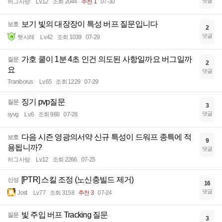
댓글
허그사랑
Lv.12
조회 2044
추천 1
07-30
보기 빛의 대장장이 특성 버프 질문입니다
보호
2
댓글
햇사래
Lv.42
조회 1039
07-29
가호 쿨이 1분 4초 인건 의도된 사항일까요 버그일까
질문
2
요
댓글
Traniborus
Lv.65
조회 1229
07-29
징기 pvp질문
질문
3
댓글
syvg
Lv.6
조회 988
07-28
다음 시즌 영광의서약 신규 특성이 드워프 종특에 적
보호
9
용됩니까?
댓글
허그사랑
Lv.12
조회 2266
07-25
[PTR] 스킬 조정 (노신충빌드 제거)
신성
16
댓글
Jost
Lv.77
조회 3158
추천 3
07-24
빛 주입 버프 Tracking 질문
질문
3