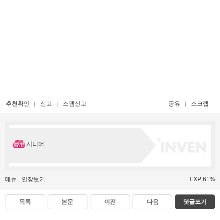
추천확인
신고
스팸신고
공유
스크랩
시니어
메뉴
인장보기
EXP 61%
목록
본문
이전
다음
댓글쓰기