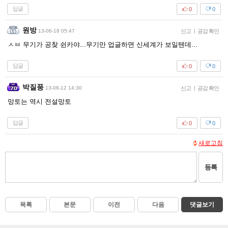
답글
0
0
원방
13-06-18 05:47
신고
|
공감 확인
ㅅㅂ 무기가 공찾 쉰카야...무기만 업글하면 신세계가 보일텐데...
답글
0
0
박질풍
13-08-12 14:30
신고
|
공감 확인
망토는 역시 전설망토
답글
0
0
새로고침
등록
목록
본문
이전
다음
댓글보기