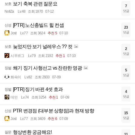
보기 축복 관련 질문요
보호
7
댓글
NollZa
Lv.48
조회 1870
07-12
[PTR] 노신충빌드 힐 컨셉
신성
23
댓글
Jost
Lv.77
조회 3624
추천 5
07-10
늦었지만 보기 널레우스 ?? 컷
보호
2
댓글
시무르그
Lv.79
조회 2192
추천 1
07-10
쐐기 징기 사형선고 vs 찬란한 영광
징벌
5
댓글
화숙이
Lv.82
조회 2933
07-09
[PTR] 징기 바뀐 4셋 효과
징벌
4
댓글
데인
Lv.74
조회 3254
추천 1
07-09
PTR 변경점 (대부분 상향점)과 현재 방향
신성
15
댓글
Jost
Lv.77
조회 3409
추천 6
07-09
형상변환 궁금해요!
질문
11