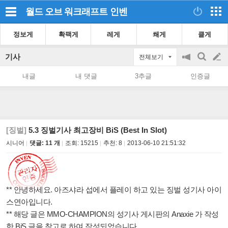
월드 오브 워크래프트
인벤
정보게
확팩게
레게
쐐게
클게
기사
전체보기
공
검
글
지
색
내글
내 댓글
3추글
인증글
on/off
쓰
기
[징벌]
5.3 징벌기사 최고장비 BiS (Best In Slot)
시니어
댓글: 11 개
조회:
15215
추천:
8
2013-06-10 21:51:32
** 안녕하세요. 아즈샤라 섭에서 플레이 하고 있는 징벌 성기사 아이
스연아입니다.
** 해당 글은 MMO-CHAMPION의 성기사 게시판의 Anaxie 가 작성
한 BiS 글을 참고로 하여 작성되었습니다.