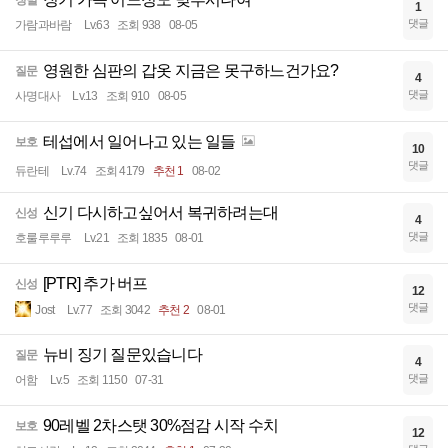
징벌
1
댓글
가람과바람
Lv.63
조회 938
08-05
영원한 심판의 갑옷 지금은 못구하느건가요?
질문
4
댓글
사명대사
Lv.13
조회 910
08-05
테섭에서 일어나고 있는 일들
보호
10
댓글
듀란테
Lv.74
조회 4179
추천 1
08-02
신기 다시하고싶어서 복귀하려는대
신성
4
댓글
호룰루루루
Lv.21
조회 1835
08-01
[PTR] 추가 버프
신성
12
댓글
Jost
Lv.77
조회 3042
추천 2
08-01
뉴비 징기 질문있습니다
질문
4
댓글
어함
Lv.5
조회 1150
07-31
90레벨 2차스탯 30%점감 시작 수치
보호
12