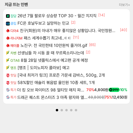
지금 뜨는 인벤
더보기+
[14]
26년 7월 팔로우 상승량 TOP 30 - 월간 치지직
잡담
[2]
FC온 호날두보고 실망하는 민교
클립
[40]
친구(회원)의 아내가 매우 좋지않은 상황입니다. 국민청원동의를 부탁드립니다.(췌장암 신약)
디아4
[11]
패스 세계수뽑기 최고네..ㄷㄷ
리니지M
[65]
노진구: 전 국민한테 10만원씩 줄거야.gif
메이플
[2]
선생님들 차 시동 끌 때 꾸르륵소리나는데
차벤
8월 28일 넷플릭스에서 예고편 공개 예정
GTA6
[명조 | 도미노피자 콜라보] 예고
명조
[국내 최저가 링크] 프로즌 가문새 감바스, 500g, 2개
핫딜
58%할인 애슐리 볶음밥 올인원 10종 세트, 1개
핫딜
더 킹 오브 파이터즈 98 얼티밋 매치 파이널 에디션 THE KING OF FIGHTERS 98 ULTIMATE MATCH FINAL EDITION
70%
4,800원
10%
특가
드래곤 퀘스트 몬스터즈 3 마족 왕자와 엘프의 여행 Dragon Quest Monsters The Dark Prince
49,800원
75%
12,450원
특가