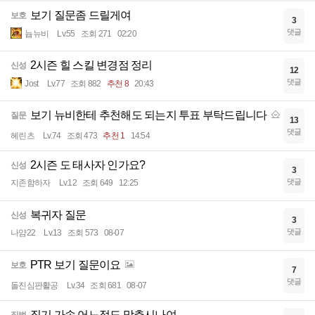
보기 질문좀 드릴게여
보호
3
댓글
늅뉴비
Lv.55
조회 271
02:20
2시즌 힐 스킬 변경점 정리
신성
12
댓글
Jost
Lv.77
조회 882
추천 8
20:43
보기 뉴비한테 추천해도 되는지 투표 부탁드립니다
질문
13
댓글
헤린츠
Lv.74
조회 473
추천 1
14:54
2시즌 도 태사자 인가요?
신성
3
댓글
지존함하자
Lv.12
조회 649
12:25
복귀자 질문
신성
3
댓글
나얌22
Lv.13
조회 573
08-07
PTR 보기 질문이요
보호
7
댓글
돌진심판활공
Lv.34
조회 681
08-07
징기 가속 어느정도 맞추시나여