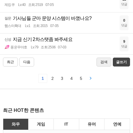
댓글
제킹쿠
Lv.40
조회 2519
07-05
기사님들 군마 문양 시스템이 바꼈나요?
질문
0
댓글
햄스터확대
Lv.1
조회 2015
07-05
지금 신기 2차스탯좀 봐주세요
신성
9
댓글
풍운무야호
Lv.79
조회 2506
07-03
최근
다음
검색
글쓰기
1
2
3
4
5
최근 HOT한 콘텐츠
와우
게임
IT
유머
연예