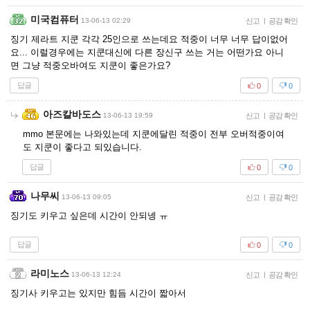
미국컴퓨터
13-06-13 02:29
신고
|
공감 확인
징기 제라트 지쿤 각각 25인으로 쓰는데요 적중이 너무 너무 답이없어
요... 이럴경우에는 지쿤대신에 다른 장신구 쓰는 거는 어떤가요 아니
면 그냥 적중오바여도 지쿤이 좋은가요?
답글
0
0
아즈칼바도스
13-06-13 19:59
신고
|
공감 확인
mmo 본문에는 나와있는데 지쿤에달린 적중이 전부 오버적중이여
도 지쿤이 좋다고 되있습니다.
답글
0
0
나무씨
13-06-13 09:05
신고
|
공감 확인
징기도 키우고 싶은데 시간이 안되넹 ㅠ
답글
0
0
라미노스
13-06-13 12:24
신고
|
공감 확인
징기사 키우고는 있지만 힘듬 시간이 짧아서