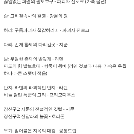
끊임없는 파열의 팔보호구 - 파괴자 진로크 (가속 옵션)
손: 고삐결속사의 철권 - 강철의 퀀
허리: 구름파괴자 철갑허리띠 - 파괴자 진로크
다리: 번개 황제의 다리갑옷 - 지쿤
발: 우월한 존재의 발덮개 - 라덴
파도의 힘 발보호대 - 쌍둥이 왕비 (라덴 것보다 나쁨, 가속은 우월
하나 다른 스탯이 적음)
반지: 라덴의 파괴적인 반지 - 라덴
비늘 달린 폭군의 고리 - 프리모디우스
장신구1: 지쿤의 전설적인 깃털 - 지쿤
장신구2: 잔달라의 불꽃 - 호리돈
무기: 얼어붙은 지옥의 대검 - 공통드랍