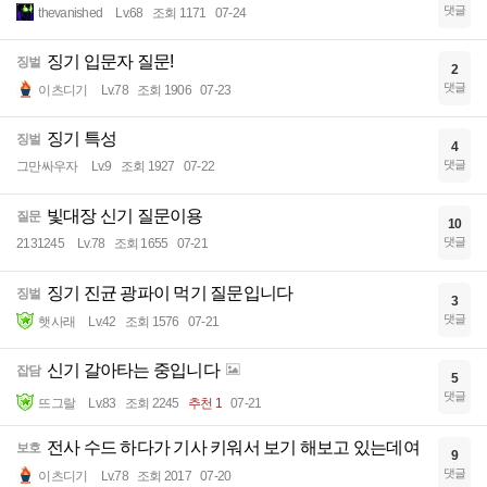
댓글
thevanished
Lv.68
조회 1171
07-24
징기 입문자 질문!
징벌
2
댓글
이츠디기
Lv.78
조회 1906
07-23
징기 특성
징벌
4
댓글
그만싸우자
Lv.9
조회 1927
07-22
빛대장 신기 질문이용
질문
10
댓글
2131245
Lv.78
조회 1655
07-21
징기 진균 광파이 먹기 질문입니다
징벌
3
댓글
햇사래
Lv.42
조회 1576
07-21
신기 갈아타는 중입니다
잡담
5
댓글
뜨그랄
Lv.83
조회 2245
추천 1
07-21
전사 수드 하다가 기사 키워서 보기 해보고 있는데여
보호
9
댓글
이츠디기
Lv.78
조회 2017
07-20