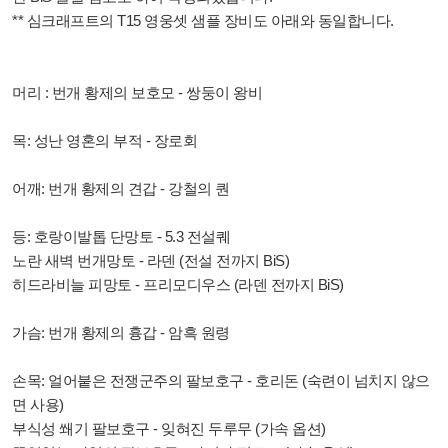
** 심크래프트의 T15 영웅셋 샘플 장비도 아래와 동일합니다.
머리 : 번개 황제의 보호모 - 쌍둥이 왕비
목: 성난 영혼의 부적 - 장로회
어깨: 번개 황제의 견갑 - 강철의 퀀
등: 호랑이발톱 단망토 - 5.3 전설퀘
노란 새벽 번개망토 - 라덴 (전설 전까지 BiS)
히드라비늘 피망토 - 프리모디우스 (라덴 전까지 BiS)
가슴: 번개 황제의 흉갑 - 암흑 원령
손목: 얼어붙은 전쟁군주의 팔보호구 - 호리돈 (숙련이 넘치지 않으
면 사용)
부식성 쐐기 팔보호구 - 잊혀진 두루무 (가속 옵션)