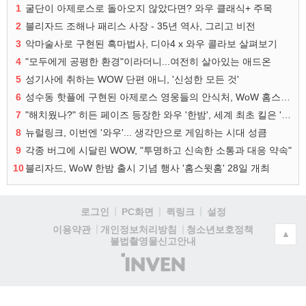
1
굴단이 아제로스로 돌아오지 않았다면? 와우 클래식+ 주목
2
블리자드 조해나 패리스 사장 - 35년 역사, 그리고 비전
3
악마술사로 구현된 흑마법사, 디아4 x 와우 콜라보 살펴보기
4
"모두에게 공평한 환경"이라더니...여전히 살아있는 애드온
5
성기사에 취하는 WOW 단편 애니, '신성한 모든 것'
6
성수동 핫플에 구현된 아제로스 영웅들의 안식처, WoW 홈스윗홈
7
"해치웠나?" 히든 페이즈 등장한 와우 '한밤', 세계 최초 킬은 '팀 리퀴드'
8
뉴럴링크, 이번엔 '와우'... 생각만으로 게임하는 시대 성큼
9
각종 버그에 시달린 WOW, "투명하고 신속한 소통과 대응 약속"
10
블리자드, WoW 한밤 출시 기념 행사 '홈스윗홈' 28일 개최
로그인
PC화면
퀵링크
설정
청소년보호정책
이용약관
개인정보처리방침
▲
불법촬영물신고안내
(주)
인
벤