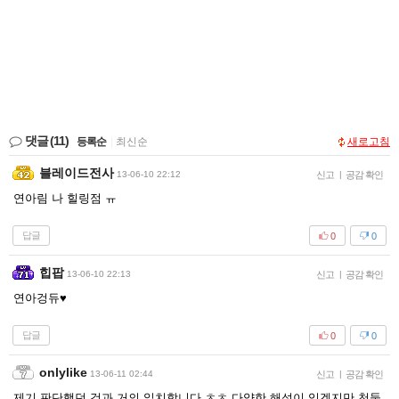
댓글
(11)
등록순
|
최신순
새로고침
블레이드전사
13-06-10 22:12
신고
|
공감 확인
연아림 나 힐링점 ㅠ
답글
0
0
힙팝
13-06-10 22:13
신고
|
공감 확인
연아겅듀♥
답글
0
0
onlylike
13-06-11 02:44
신고
|
공감 확인
제기 판단했던 것과 거의 일치합니다 ㅊㅊ 다양한 해석이 있겠지만 천둥