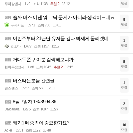
댓글
주작감별사
Lv.2
조회 1138
추천 2
13:12
솔까 버스 이젠 뭐 그닥 문제가 아니라 생각이드네요
잡담
9
댓글
무사시노
Lv.71
조회 738
13:01
이번주부터 21단단 유저들 겁나 빡세게 돌리겠네
잡담
1
댓글
맛꿀마
Lv.77
조회 1157
12:17
거대두쫀쿠 이분 검색해보니까
잡담
5
댓글
한화우승언제
Lv.8
조회 1045
추천 2
12:15
버스타는분들 관련글
잡담
1
댓글
랜스랜스
Lv.57
조회 568
12:11
8월 7일자 1% 3994,86
잡담
2
댓글
Daldadala
Lv.75
조회 1697
11:27
쐐기1퍼 종족이 중요한가요?
질문
16
댓글
Adler
Lv.51
조회 1122
10:48