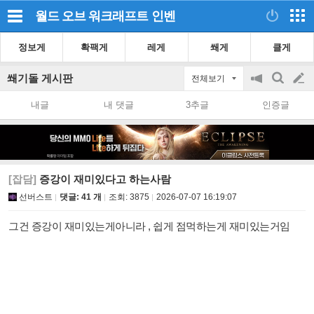
월드 오브 워크래프트
인벤
정보게
확팩게
레게
쐐게
클게
쐐기돌 게시판
전체보기
공
검
글
지
색
내글
내 댓글
3추글
인증글
on/off
쓰
기
[잡담]
증강이 재미있다고 하는사람
선버스트
댓글: 41 개
조회:
3875
2026-07-07 16:19:07
그건 증강이 재미있는게아니라 , 쉽게 점먹하는게 재미있는거임