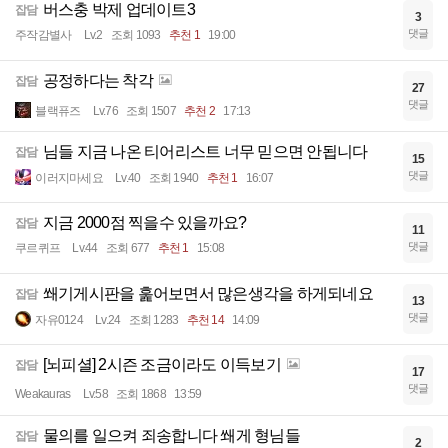
버스충 박제 업데이트3
잡담
3
댓글
주작감별사
Lv.2
조회 1093
추천 1
19:00
공정하다는 착각
잡담
27
댓글
블랙퓨즈
Lv.76
조회 1507
추천 2
17:13
님들 지금 나온 티어리스트 너무 믿으면 안됩니다
잡담
15
댓글
이러지마세요
Lv.40
조회 1940
추천 1
16:07
지금 2000점 찍을수 있을까요?
잡담
11
댓글
쿠르퀴프
Lv.44
조회 677
추천 1
15:08
쐐기게시판을 훑어보면서 많은생각을 하게되네요
잡담
13
댓글
자유0124
Lv.24
조회 1283
추천 14
14:09
[뇌피셜] 2시즌 조금이라도 이득보기
잡담
17
댓글
Weakauras
Lv.58
조회 1868
13:59
물의를 일으켜 죄송합니다 쐐게 형님들
잡담
2