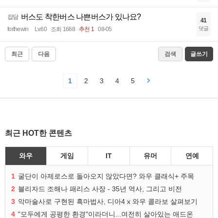
버스도 착한버스 나쁜버스가 있나요?
잡담
41
댓글
forthewin
Lv.60
조회 1668
추천 1
08-05
최근
다음
검색
글쓰기
1
2
3
4
5
최근 HOT한 콘텐츠
와우
게임
IT
유머
연예
1
굴단이 아제로스로 돌아오지 않았다면? 와우 클래식+ 주목
2
블리자드 조해나 패리스 사장 - 35년 역사, 그리고 비전
3
악마술사로 구현된 흑마법사, 디아4 x 와우 콜라보 살펴보기
4
"모두에게 공평한 환경"이라더니...여전히 살아있는 애드온