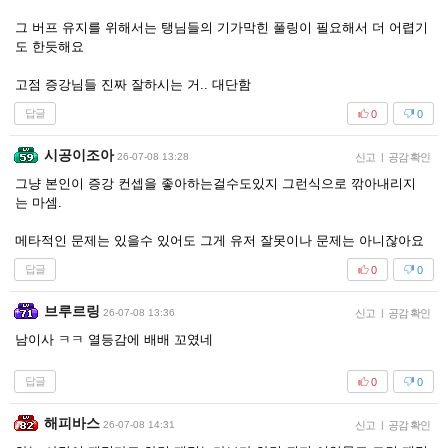
그 버프 유지를 위해서는 탱님들의 기가막힌 풀링이 필요해서 더 어렵기
도 한듯해요
고점 증강님들 진짜 잘하시는 거.. 대단함
답글
0
0
시공이조아
26-07-08 13:28
신고
|
공감 확인
그냥 본인이 증강 컨셉을 좋아하는걸수도있지 그런식으로 깎아내리지
는 마셈.
메타적인 문제는 있을수 있어도 그게 유저 잘못이나 문제는 아니잖아요
답글
0
0
브루르링
26-07-08 13:36
신고
|
공감 확인
남이사 ㅋㅋ 열등감에 배배 꼬였네
답글
0
0
해피바스
26-07-08 14:31
신고
|
공감 확인