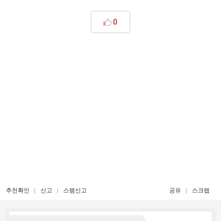
0
추천확인
신고
스팸신고
공유
스크랩