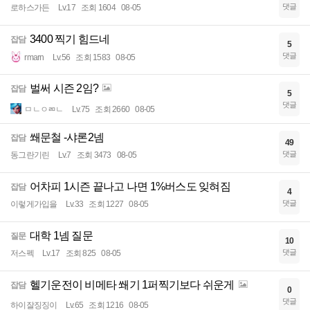
댓글
로하스가든
Lv.17
조회 1604
08-05
3400 찍기 힘드네
잡담
5
댓글
rmarn
Lv.56
조회 1583
08-05
벌써 시즌 2임?
잡담
5
댓글
ㅁㄴㅇㄻㄴ
Lv.75
조회 2660
08-05
쐐문철 -샤론2넴
잡담
49
댓글
동그란기린
Lv.7
조회 3473
08-05
어차피 1시즌 끝나고 나면 1%버스도 잊혀짐
잡담
4
댓글
이렇게가입을
Lv.33
조회 1227
08-05
대학 1넴 질문
질문
10
댓글
저스펙
Lv.17
조회 825
08-05
헬기운전이 비메타 쐐기 1퍼찍기보다 쉬운게
잡담
0
댓글
하이잘징징이
Lv.65
조회 1216
08-05