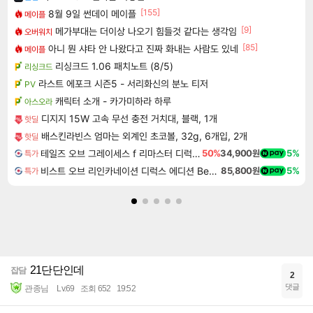
[155]
8월 9일 썬데이 메이플
메이플
[9]
메가부대는 더이상 나오기 힘들것 같다는 생각임
오버워치
[85]
아니 뭔 샤타 안 나왔다고 진짜 화내는 사람도 있네
메이플
리싱크드 1.06 패치노트 (8/5)
리싱크드
라스트 에포크 시즌5 - 서리화신의 분노 티저
PV
캐릭터 소개 - 카가미하라 하루
아스오라
디지지 15W 고속 무선 충전 거치대, 블랙, 1개
핫딜
배스킨라빈스 엄마는 외계인 초코볼, 32g, 6개입, 2개
핫딜
테일즈 오브 그레이세스 f 리마스터 디럭스 에디션 Tales of Graces f Remastered Deluxe Edition
50%
34,900원
5%
특가
비스트 오브 리인카네이션 디럭스 에디션 Beast of Reincarnation Deluxe Edition
85,800원
5%
특가
21단단인데
잡담
2
댓글
관종님
Lv.69
조회 652
19:52