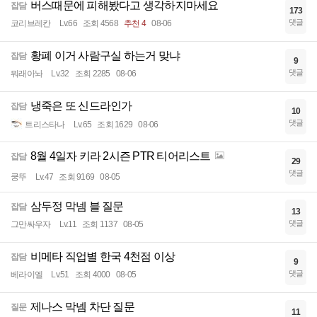
버스때문에 피해봤다고 생각하지마세요
잡담
173
댓글
코리브레칸
Lv.66
조회 4568
추천 4
08-06
황폐 이거 사람구실 하는거 맞냐
잡담
9
댓글
뭐래아놔
Lv.32
조회 2285
08-06
냉죽은 또 신드라인가
잡담
10
댓글
트리스타나
Lv.65
조회 1629
08-06
8월 4일자 키라 2시즌 PTR 티어리스트
잡담
29
댓글
쿵뚜
Lv.47
조회 9169
08-05
삼두정 막넴 블 질문
잡담
13
댓글
그만싸우자
Lv.11
조회 1137
08-05
비메타 직업별 한국 4천점 이상
잡담
9
댓글
베라이엘
Lv.51
조회 4000
08-05
제나스 막넴 차단 질문
질문
11