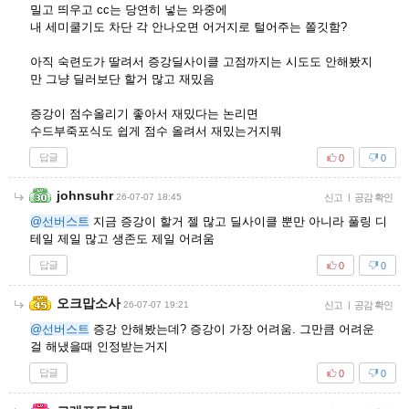
밀고 띄우고 cc는 당연히 넣는 와중에
내 세미쿨기도 차단 각 안나오면 어거지로 털어주는 쫄깃함?
아직 숙련도가 딸려서 증강딜사이클 고점까지는 시도도 안해봤지
만 그냥 딜러보단 할거 많고 재밌음
증강이 점수올리기 좋아서 재밌다는 논리면
수드부죽포식도 쉽게 점수 올려서 재밌는거지뭐
답글
0
0
johnsuhr
26-07-07 18:45
신고
|
공감 확인
@선버스트
지금 증강이 할거 젤 많고 딜사이클 뿐만 아니라 풀링 디
테일 제일 많고 생존도 제일 어려움
답글
0
0
오크맙소사
26-07-07 19:21
신고
|
공감 확인
@선버스트
증강 안해봤는데? 증강이 가장 어려움. 그만큼 어려운
걸 해냈을때 인정받는거지
답글
0
0