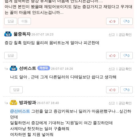
쉽게 점먹하는 증강 유저들이 마음에 안드시는겁니까....
아니면 본인이 봤을때 재밌어보이지도 않는 증강가지고 재밌다고 우겨대
는 꼴이 마음에 안드시는겁니까...
답글
이동
9
0
물중독자
26-07-07 16:23
신고
|
공감 확인
증강 칠흑 업타임 올리려 몸비트는게 얼마나 피곤한데
답글
0
0
선버스트
26-07-07 16:26
신고
|
공감 확인
나도 알아 , 근데 그게 다른딜러의 디테일보단 쉽다고 생각해
답글
0
0
방과방과
26-07-07 16:40
신고
|
공감 확인
@선버스트
그런줄 알고 증강키워보니 딜러가 마음편했구나...싶긴하
던데
딜힐하면서 증강에게 기대하는 '지원'일이 여간 쫄깃하던데
사제마냥 헛짓하는 딜러 구출해줘
여차하면 힐 지원 넣어줘