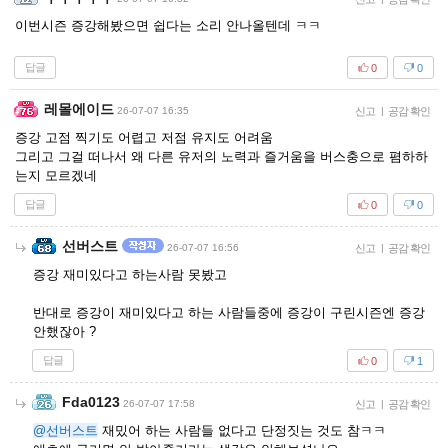
이번시즌 증강해봤으면 쉽다는 소리 안나올텐데 ㅋㅋ
답글
0
0
레몰에이드
26-07-07 16:35
신고
|
공감 확인
증강 고점 찍기도 어렵고 저점 유지도 어려움
그리고 그걸 떠나서 왜 다른 유저의 노력과 즐거움을 버스충으로 폄하하
는지 모르겠네
답글
0
0
선버스트
26-07-07 16:56
신고
|
공감 확인
증강 재미있다고 하는사람 못봤고
반대로 증강이 재미있다고 하는 사람들중에 증강이 구린시즌엔 증강
안했잖아 ?
답글
0
1
Fda0123
26-07-07 17:58
신고
|
공감 확인
@선버스트
재밌어 하는 사람들 없다고 단정짓는 것도 참ㅋㅋ