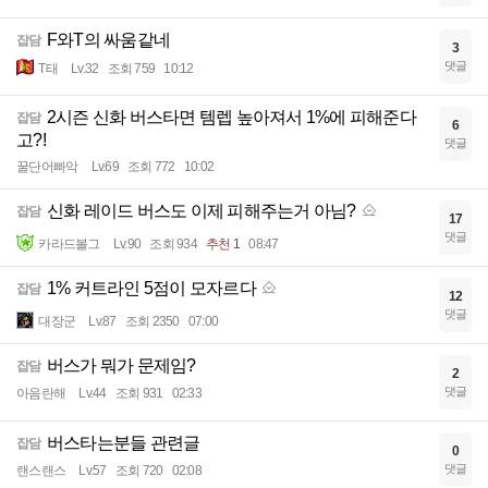
F와T의 싸움같네
잡담
3
댓글
T태
Lv.32
조회 759
10:12
2시즌 신화 버스타면 템렙 높아져서 1%에 피해준다
잡담
6
고?!
댓글
꿀단어빠악
Lv.69
조회 772
10:02
신화 레이드 버스도 이제 피해주는거 아님?
잡담
17
댓글
카라드볼그
Lv.90
조회 934
추천 1
08:47
1% 커트라인 5점이 모자르다
잡담
12
댓글
대장군
Lv.87
조회 2350
07:00
버스가 뭐가 문제임?
잡담
2
댓글
아음란해
Lv.44
조회 931
02:33
버스타는분들 관련글
잡담
0
댓글
랜스랜스
Lv.57
조회 720
02:08