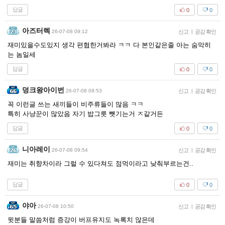
답글
0
0
아즈터렉
26-07-08 09:12
신고
|
공감 확인
재미있을수도있지 생각 편협한거봐라 ㅋㅋ 다 본인같은줄 아는 숨막히
는 놈일세
답글
0
0
덩크왕아이번
26-07-08 09:53
신고
|
공감 확인
꼭 이런글 쓰는 새끼들이 비주류들이 많음 ㅋㅋ
특히 사냥꾼이 많았음 자기 밥그릇 뺏기는거 ㅈ같거든
답글
0
0
니아레이
26-07-08 09:54
신고
|
공감 확인
재미는 취향차이라 그럴 수 있다쳐도 점먹이라고 낮춰부르는건..
답글
0
0
야아
26-07-08 10:50
신고
|
공감 확인
윗분들 말씀처럼 증강이 버프유지도 녹록치 않은데