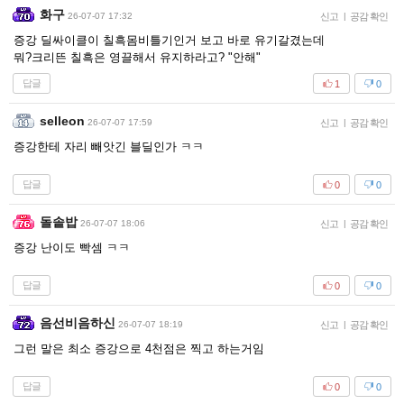
화구
26-07-07 17:32
신고
|
공감 확인
증강 딜싸이클이 칠흑몸비틀기인거 보고 바로 유기갈겼는데
뭐?크리뜬 칠흑은 영끌해서 유지하라고? "안해"
답글
1
0
selleon
26-07-07 17:59
신고
|
공감 확인
증강한테 자리 빼앗긴 블딜인가 ㅋㅋ
답글
0
0
돌솥밥
26-07-07 18:06
신고
|
공감 확인
증강 난이도 빡셈 ㅋㅋ
답글
0
0
음선비음하신
26-07-07 18:19
신고
|
공감 확인
그런 말은 최소 증강으로 4천점은 찍고 하는거임
답글
0
0