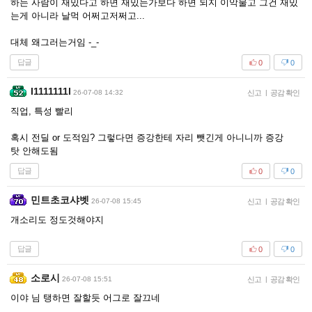
하는 사람이 재밌다고 하면 재밌는가보다 하면 되지 이악물고 그건 재밌
는게 아니라 날먹 어쩌고저쩌고...
대체 왜그러는거임 -_-
답글
0
0
I1111111l
26-07-08 14:32
신고
|
공감 확인
직업, 특성 빨리
혹시 전딜 or 도적임? 그렇다면 증강한테 자리 뺏긴게 아니니까 증강
탓 안해도됨
답글
0
0
민트초코샤벳
26-07-08 15:45
신고
|
공감 확인
개소리도 정도것해야지
답글
0
0
소로시
26-07-08 15:51
신고
|
공감 확인
이야 님 탱하면 잘할듯 어그로 잘끄네