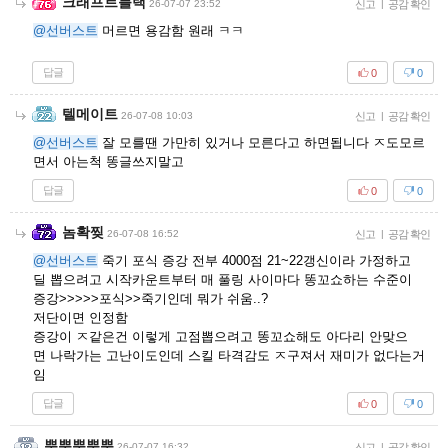
크래프트블랙
26-07-07 23:52
신고
|
공감 확인
@선버스트
머르면 용감함 원래 ㅋㅋ
답글
0
0
텔메이트
26-07-08 10:03
신고
|
공감 확인
@선버스트
잘 모를땐 가만히 있거나 모른다고 하면됩니다 ㅈ도모르
면서 아는척 똥글쓰지말고
답글
0
0
놈확찢
26-07-08 16:52
신고
|
공감 확인
@선버스트
죽기 포식 증강 전부 4000점 21~22갱신이라 가정하고
딜 뽑으려고 시작카운트부터 매 풀링 사이마다 똥꼬쇼하는 수준이
증강>>>>>포식>>죽기인데 뭐가 쉬움..?
저단이면 인정함
증강이 ㅈ같은건 이렇게 고점뽑으려고 똥꼬쇼해도 아다리 안맞으
면 나락가는 고난이도인데 스킬 타격감도 ㅈ구져서 재미가 없다는거
임
답글
0
0
뿌뿌뿌뿌뿌
26-07-07 16:32
신고
|
공감 확인