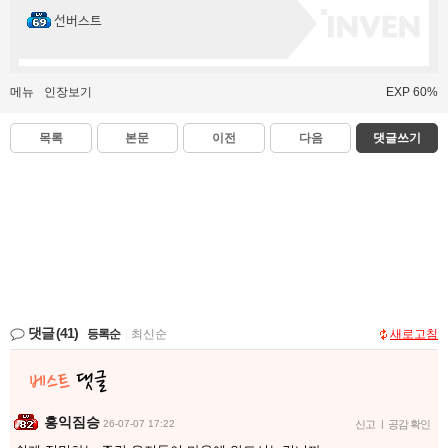
선버스트
메뉴
인장보기
EXP 60%
목록
본문
이전
다음
댓글쓰기
댓글
(41)
등록순
|
최신순
새로고침
홍익짐승
26-07-07 17:22
신고
|
공감 확인