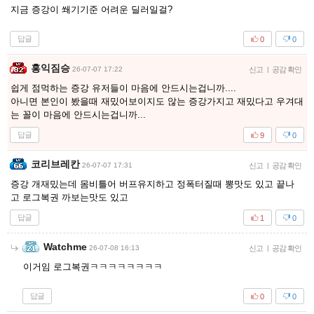
지금 증강이 쐐기기준 어려운 딜러일걸?
답글
0
0
홍익짐승
26-07-07 17:22
신고
|
공감 확인
쉽게 점먹하는 증강 유저들이 마음에 안드시는겁니까....
아니면 본인이 봤을때 재밌어보이지도 않는 증강가지고 재밌다고 우겨대
는 꼴이 마음에 안드시는겁니까...
답글
9
0
코리브레칸
26-07-07 17:31
신고
|
공감 확인
증강 개재밌는데 몸비틀어 버프유지하고 정폭터질때 뽕맛도 있고 끝나
고 로그복권 까보는맛도 있고
답글
1
0
Watchme
26-07-08 16:13
신고
|
공감 확인
이거임 로그복권ㅋㅋㅋㅋㅋㅋㅋㅋ
답글
0
0