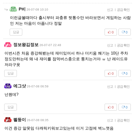
P비
26-07-08 10:10
신고
|
공감 확인
이런글볼때마다 출시부터 파충류 뒷통수만 바라보면서 게임하는 사람
인 저는 마음이 아픕니다 정말
답글
0
0
정보왕김정보
26-07-07 22:48
신고
|
공감 확인
이번시즌 처음 증강해봤는데 재미있어서 하나 더키움 쐐기는 10단 주차
정도만하는데 왜 내 재미를 점먹버스충으로 퉁치는거야 ㅠ 난 레이드유
저라구욧
답글
0
0
에그샷
26-07-08 06:59
신고
|
공감 확인
넌뭔데?
답글
0
0
펠둥이
26-07-08 08:35
신고
|
공감 확인
이건 증강 알못임 다캐릭키워보고있는데 이거 고점에 벽느꼇음