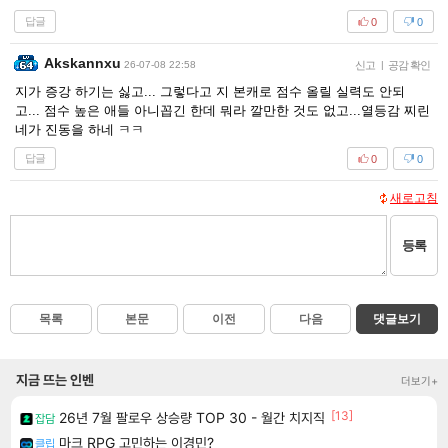
답글
0
0
Akskannxu
26-07-08 22:58
신고
|
공감 확인
지가 증강 하기는 싫고... 그렇다고 지 본캐로 점수 올릴 실력도 안되
고... 점수 높은 애들 아니꼽긴 한데 뭐라 깔만한 것도 없고...열등감 찌린
네가 진동을 하네 ㅋㅋ
답글
0
0
새로고침
등록
목록
본문
이전
다음
댓글보기
지금 뜨는 인벤
더보기+
[13]
26년 7월 팔로우 상승량 TOP 30 - 월간 치지직
잡담
마크 RPG 고민하는 이경민?
클립