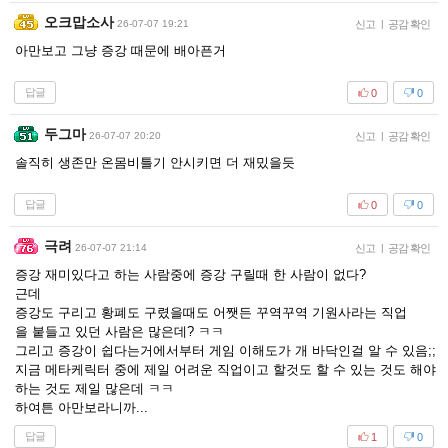
오크맙소사
26-07-07 19:21
신고
|
공감 확인
아만보고 그냥 증강 때문에 배아픈거
답글
0
0
두그마
26-07-07 20:20
신고
|
공감 확인
솔직히 생존만 온몸비틀기 안시키면 더 재밌을듯
답글
0
0
극려
26-07-07 21:14
신고
|
공감 확인
증강 재미있다고 하는 사람중에 증강 구릴때 한 사람이 없다?
근데
증강도 구리고 황폐도 구렸을때도 어쨋든 꾸역꾸역 기원사라는 직업
을 붙들고 있던 사람은 많은데? ㅋㅋ
그리고 증강이 쉽다는거에서부터 게임 이해도가 개 바닥인걸 알 수 있음;;
지금 메타케릭터 중에 제일 어려운 직업이고 할것도 할 수 있는 것도 해야
하는 것도 제일 많은데 ㅋㅋ
하여튼 아만보라니까...
답글
1
0