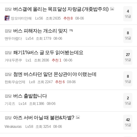
버스갤에 올리는 목표달성 자랑글.(개좆밥주의)
잡담
4
댓글
장모야미안해
Lv.56
조회 2635
추천 8
08-06
버스 피해자는 개소리 맞지 ㅋ
잡담
8
댓글
맨두마렵다
Lv.54
조회 1779
08-06
쐐기1%버스 글 모두 읽어봤는데요
잡담
27
댓글
거대두쫀쿠
Lv.1
조회 2836
추천 1
08-06
첨엔 버스타던 말던 몬상관이야 이랬는데
잡담
8
댓글
한화우승언제
Lv.8
조회 2247
추천 6
08-06
버스 출발합니다
잡담
2
댓글
기곡즈
Lv.14
조회 1386
08-06
아즈 서버 아닐 때 불편&차별?
잡담
42
댓글
Weakauras
Lv.58
조회 3254
08-06