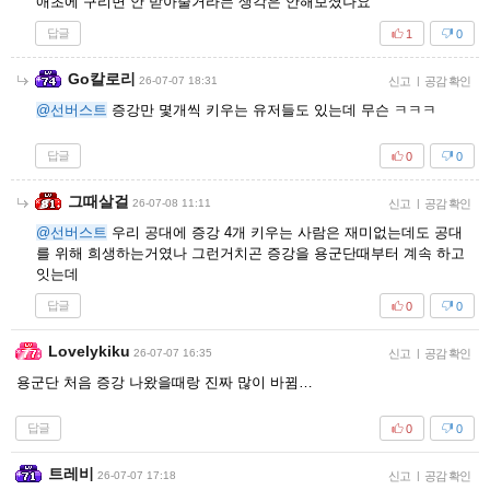
애초에 구리면 안 받아줄거라는 생각은 안해보셨나요
답글
1
0
Go칼로리
26-07-07 18:31
신고
|
공감 확인
@선버스트
증강만 몇개씩 키우는 유저들도 있는데 무슨 ㅋㅋㅋ
답글
0
0
그때살걸
26-07-08 11:11
신고
|
공감 확인
@선버스트
우리 공대에 증강 4개 키우는 사람은 재미없는데도 공대
를 위해 희생하는거였나 그런거치곤 증강을 용군단때부터 계속 하고
잇는데
답글
0
0
Lovelykiku
26-07-07 16:35
신고
|
공감 확인
용군단 처음 증강 나왔을때랑 진짜 많이 바뀜…
답글
0
0
트레비
26-07-07 17:18
신고
|
공감 확인