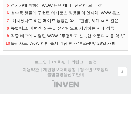
5
성기사에 취하는 WOW 단편 애니, '신성한 모든 것'
6
성수동 핫플에 구현된 아제로스 영웅들의 안식처, WoW 홈스윗홈
7
"해치웠나?" 히든 페이즈 등장한 와우 '한밤', 세계 최초 킬은 '팀 리퀴드'
8
뉴럴링크, 이번엔 '와우'... 생각만으로 게임하는 시대 성큼
9
각종 버그에 시달린 WOW, "투명하고 신속한 소통과 대응 약속"
10
블리자드, WoW 한밤 출시 기념 행사 '홈스윗홈' 28일 개최
로그인
PC화면
퀵링크
설정
청소년보호정책
이용약관
개인정보처리방침
▲
불법촬영물신고안내
(주)
인
벤