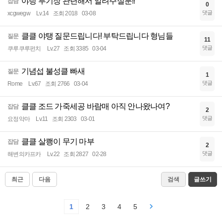
야팅 투기장 관련해서 알려주실분!!
잡담
0
댓글
xcgwegw
Lv.14
조회 2018
03-08
클클 야탱 질문드립니다! 부탁드립니다 형님들
질문
11
댓글
쿠루쿠루펀치
Lv.27
조회 3385
03-04
기념섭 불성클 빠새
질문
1
댓글
Rome
Lv.67
조회 2766
03-04
클클 조드 가죽세공 바람매 아직 안나왔나여?
잡담
2
댓글
요정악마
Lv.11
조회 2303
03-01
클클 살쾡이 무기 마부
잡담
2
댓글
해변의카프카
Lv.22
조회 2827
02-28
최근
다음
검색
글쓰기
1
2
3
4
5