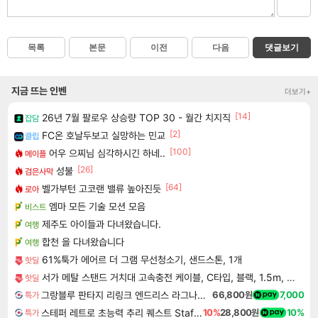
목록
본문
이전
다음
댓글보기
지금 뜨는 인벤
더보기+
[14]
26년 7월 팔로우 상승량 TOP 30 - 월간 치지직
잡담
[2]
FC온 호날두보고 실망하는 민교
클립
[100]
어우 으찌님 심각하시긴 하네..
메이플
[26]
성불
검은사막
[64]
벨가부턴 고코랜 밸류 높아진듯
로아
엠마 모든 기술 모션 모음
비스트
제주도 아이들과 다녀왔습니다.
여행
합천 을 다녀왔습니다
여행
61%툭가 에어르 더 그램 무선청소기, 샌드스톤, 1개
핫딜
서가 메탈 스탠드 거치대 고속충전 케이블, C타입, 블랙, 1.5m, 2개
핫딜
그랑블루 판타지 리링크 엔드리스 라그나로크 Granblue Fantasy Relink Endless Ragnarok
66,800원
7,000
특가
스테퍼 레트로 초능력 추리 퀘스트 Staffer Retro A Supernatural Mystery Quest
10%
28,800원
10%
특가