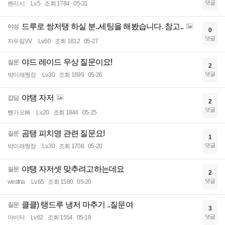
댓글
벤리시
Lv.5
조회 1784
05-31
드루로 쌍저탱 하실 분..세팅을 해봤습니다. 참고..
야성
0
댓글
자우림VV
Lv.60
조회 1812
05-27
야드 레이드 우상 질문이요!
질문
2
댓글
박미래짱장
Lv.30
조회 1699
05-26
야탱 자저
잡담
2
댓글
빵가오빠
Lv.20
조회 1844
05-25
곰탱 피치명 관련 질문요!
질문
1
댓글
박미래짱장
Lv.30
조회 1708
05-20
야탱 자저셋 맞추려고하는데요
질문
2
댓글
westna
Lv.65
조회 1580
05-20
클클) 탱드루 냉저 마추기 ..질문여
질문
3
댓글
아비터
Lv.62
조회 1554
05-18