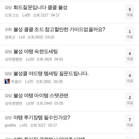
회드질문입니다 클클 불성
잡담
5
댓글
도웃고오
Lv.65
조회 2217
04-17
불성 클클 조드 참고할만한 가이드없을까요?
조화
1
댓글
맹폭군
Lv.6
조회 3003
04-10
불성 야탱 숙련도세팅
잡담
4
댓글
성재짱쨩맨
Lv.38
조회 3426
04-01
불성클 야드탱 템세팅 질문드립니다.
잡담
4
댓글
벅풍이
Lv.70
조회 2691
03-26
불성 야탱 아이템 스탯관련
잡담
2
댓글
성재짱쨩맨
Lv.38
조회 2448
03-26
야탱 투기장템 필수인가요?
잡담
7
댓글
godrilra
Lv.51
조회 3217
03-17