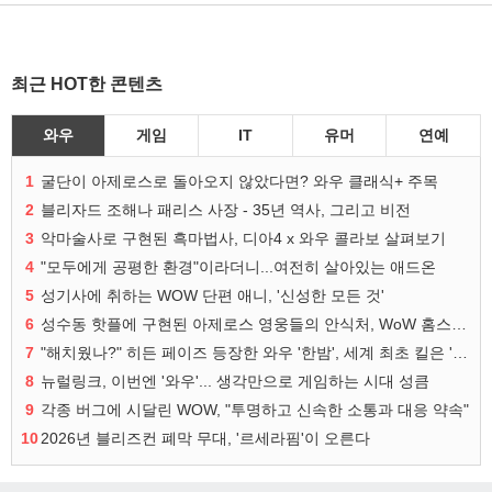
최근 HOT한 콘텐츠
와우
게임
IT
유머
연예
1
굴단이 아제로스로 돌아오지 않았다면? 와우 클래식+ 주목
2
블리자드 조해나 패리스 사장 - 35년 역사, 그리고 비전
3
악마술사로 구현된 흑마법사, 디아4 x 와우 콜라보 살펴보기
4
"모두에게 공평한 환경"이라더니...여전히 살아있는 애드온
5
성기사에 취하는 WOW 단편 애니, '신성한 모든 것'
6
성수동 핫플에 구현된 아제로스 영웅들의 안식처, WoW 홈스윗홈
7
"해치웠나?" 히든 페이즈 등장한 와우 '한밤', 세계 최초 킬은 '팀 리퀴드'
8
뉴럴링크, 이번엔 '와우'... 생각만으로 게임하는 시대 성큼
9
각종 버그에 시달린 WOW, "투명하고 신속한 소통과 대응 약속"
10
2026년 블리즈컨 폐막 무대, '르세라핌'이 오른다