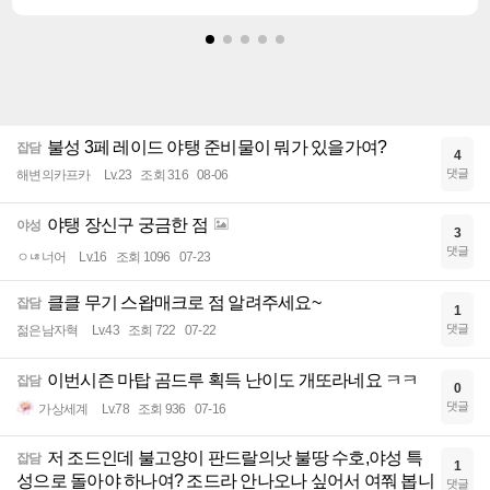
불성 3페 레이드 야탱 준비물이 뭐가 있을가여?
잡담
4
댓글
해변의카프카
Lv.23
조회 316
08-06
야탱 장신구 궁금한 점
야성
3
댓글
ㅇㄶ너어
Lv.16
조회 1096
07-23
클클 무기 스왑매크로 점 알려주세요~
잡담
1
댓글
젊은남자혁
Lv.43
조회 722
07-22
이번시즌 마탑 곰드루 획득 난이도 개또라네요 ㅋㅋ
잡담
0
댓글
가상세계
Lv.78
조회 936
07-16
저 조드인데 불고양이 판드랄의낫 불땅 수호,야성 특
잡담
1
성으로 돌아야 하나여? 조드라 안나오나 싶어서 여쭤 봅니
댓글