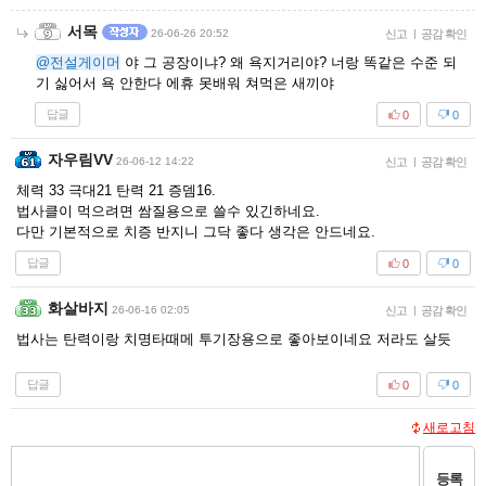
서목
26-06-26 20:52
신고
|
공감 확인
@전설게이머
야 그 공장이냐? 왜 욕지거리야? 너랑 똑같은 수준 되
기 싫어서 욕 안한다 에휴 못배워 쳐먹은 새끼야
답글
0
0
자우림VV
26-06-12 14:22
신고
|
공감 확인
체력 33 극대21 탄력 21 증뎀16.
법사클이 먹으려면 쌈질용으로 쓸수 있긴하네요.
다만 기본적으로 치증 반지니 그닥 좋다 생각은 안드네요.
답글
0
0
화살바지
26-06-16 02:05
신고
|
공감 확인
법사는 탄력이랑 치명타때메 투기장용으로 좋아보이네요 저라도 살듯
답글
0
0
새로고침
등록