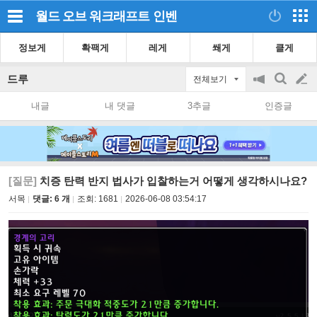
월드 오브 워크래프트
인벤
정보게
확팩게
레게
쐐게
클게
드루
전체보기
공
검
글
지
색
내글
내 댓글
3추글
인증글
on/off
쓰
기
[질문]
치증 탄력 반지 법사가 입찰하는거 어떻게 생각하시나요?
서목
댓글: 6 개
조회:
1681
2026-06-08 03:54:17