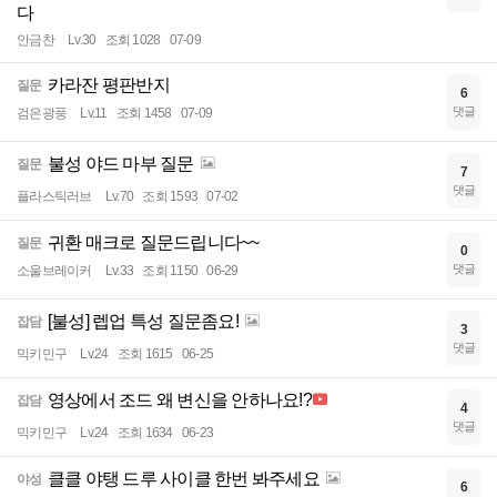
다
안금찬
Lv.30
조회 1028
07-09
카라잔 평판반지
질문
6
댓글
검은광풍
Lv.11
조회 1458
07-09
불성 야드 마부 질문
질문
7
댓글
플라스틱러브
Lv.70
조회 1593
07-02
귀환 매크로 질문드립니다~~
질문
0
댓글
소울브레이커
Lv.33
조회 1150
06-29
[불성] 렙업 특성 질문좀요!
잡담
3
댓글
믹키민구
Lv.24
조회 1615
06-25
영상에서 조드 왜 변신을 안하나요!?
잡담
4
댓글
믹키민구
Lv.24
조회 1634
06-23
클클 야탱 드루 사이클 한번 봐주세요
야성
6