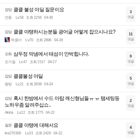
클클 불성 야딜 질문이요
잡담
3
댓글
깐풍
Lv.58
조회 2256
04-30
클클 야탱하시는분들 광어글 어떻게 잡으시나요?
잡담
11
댓글
벅풍이
Lv.70
조회 2896
04-28
삼두정 막넴에서 태섬이 안박힙니다.
조화
0
댓글
조거절
Lv.47
조회 1517
04-27
클클불성 야딜
잡담
5
댓글
왕랑
Lv.21
조회 2609
04-24
혹시 한밤에서 수드 마탑 깨신형님들ㅠ ㅠ 탬세팅등
잡담
2
노하우좀 알려주십쇼..
댓글
Akina
Lv.22
조회 1775
04-22
클클 야탱에 대해서요
질문
4
댓글
lee270300
Lv.33
조회 2426
04-22