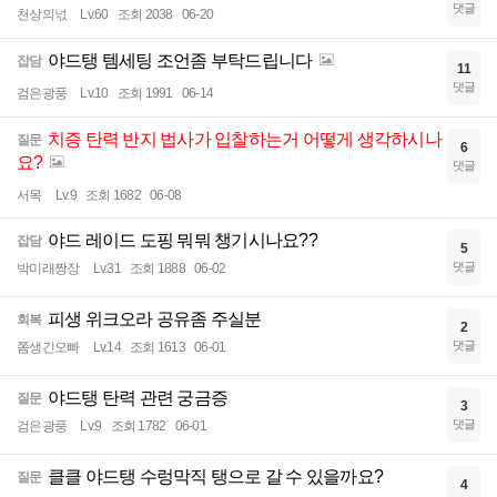
댓글
천상의넋
Lv.60
조회 2038
06-20
야드탱 템세팅 조언좀 부탁드립니다
잡담
11
댓글
검은광풍
Lv.10
조회 1991
06-14
치증 탄력 반지 법사가 입찰하는거 어떻게 생각하시나
질문
6
요?
댓글
서목
Lv.9
조회 1682
06-08
야드 레이드 도핑 뭐뭐 챙기시나요??
잡담
5
댓글
박미래짱장
Lv.31
조회 1888
06-02
피생 위크오라 공유좀 주실분
회복
2
댓글
쫌생긴오빠
Lv.14
조회 1613
06-01
야드탱 탄력 관련 궁금증
질문
3
댓글
검은광풍
Lv.9
조회 1782
06-01
클클 야드탱 수렁막직 탱으로 갈 수 있을까요?
질문
4