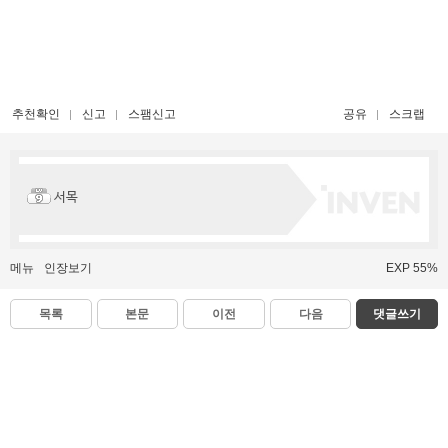
추천확인
신고
스팸신고
공유
스크랩
서목
메뉴
인장보기
EXP 55%
목록
본문
이전
다음
댓글쓰기