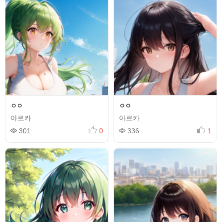
ㅇㅇ
ㅇㅇ
아르카
아르카
301
0
336
1