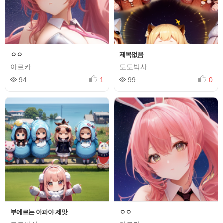
ㅇㅇ
제목없음
아르카
도도박사
94
1
99
0
부에르는 아파야 제맛
ㅇㅇ