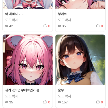
어 내 베니 .. ㅠ
부에르
도도박사
도도박사
42
0
35
0
귀가 있으면 부에르인가 봄
순수
도도박사
도도박사
35
0
157
0