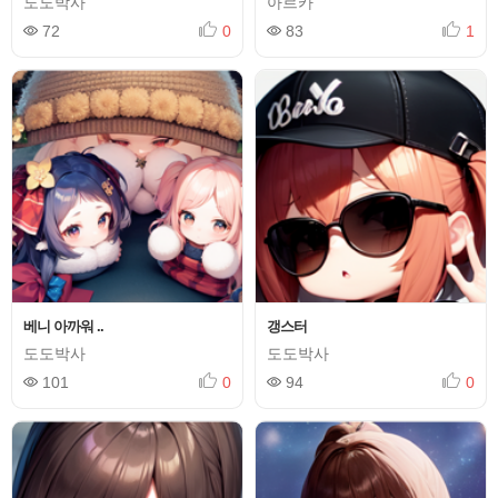
도도박사
아르카
72
0
83
1
베니 아까워 ..
갱스터
도도박사
도도박사
101
0
94
0