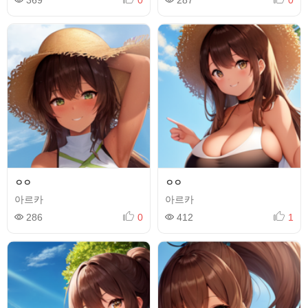
369
0
287
0
ㅇㅇ
ㅇㅇ
아르카
아르카
286
0
412
1