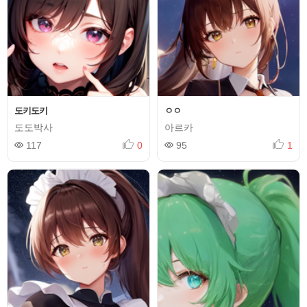
도키도키
ㅇㅇ
도도박사
아르카
117
0
95
1