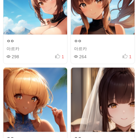
ㅇㅇ
ㅇㅇ
아르카
아르카
298
1
264
1