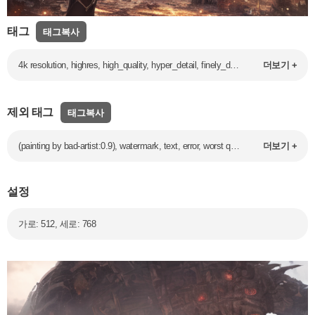
태그
태그복사
4k resolution, highres, high_quality, hyper_detail, finely_detailed,intricate_details, 1girl,demonstration,apocalypse,ruined t-shirt,ruined skirt, ruined city,sadness face, battle motion,knees_together_feet_apart,monsters attack,standing
더보기 +
제외 태그
태그복사
(painting by bad-artist:0.9), watermark, text, error, worst quality, watermark, username, artist name, bad anatomy, (Low quality:1.2), (wrong quality:1.2), loli, child
더보기 +
설정
가로: 512, 세로: 768