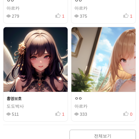
ㅇㅇ
ㅇㅇ
아르카
아르카
279
1
375
1
홍명보호
ㅇㅇ
도도박사
아르카
511
1
333
0
전체보기