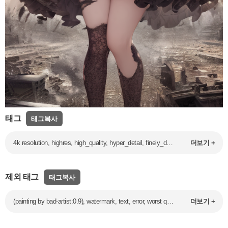
태그
태그복사
4k resolution, highres, high_quality, hyper_detail, finely_detailed,intricate_details, 1girl,demonstration,apocalypse,ruined t-shirt,ruined skirt, ruined city,sadness face, battle motion,knees_together_feet_apart,monsters attack,standing
더보기 +
제외 태그
태그복사
(painting by bad-artist:0.9), watermark, text, error, worst quality, watermark, username, artist name, bad anatomy, (Low quality:1.2), (wrong quality:1.2), loli, child
더보기 +