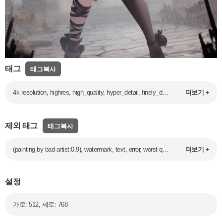
태그
태그복사
4k resolution, highres, high_quality, hyper_detail, finely_detailed,intricate_details, 1girl,demonstration,apocalypse,ruined t-shirt,ruined skirt, ruined city,sadness face, battle motion,knees_together_feet_apart,monsters attack,standing
더보기 +
제외 태그
태그복사
(painting by bad-artist:0.9), watermark, text, error, worst quality, watermark, username, artist name, bad anatomy, (Low quality:1.2), (wrong quality:1.2), loli, child
더보기 +
설정
가로: 512, 세로: 768