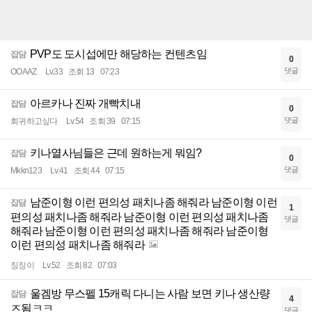
PVP도 도시섭에만 해당하는 컨텐츠임
잡담
0
댓글
OOAAZ
Lv.33
조회 13
07:23
아르카나 진짜 개빡치내
잡담
0
댓글
회귀하고싶다
Lv.54
조회 39
07:15
키나열사님들은 근데 원하는게 뭐임?
잡담
0
댓글
Mkkn123
Lv.41
조회 44
07:15
남준이형 이런 편의성 패치나좀 해줘라 남준이형 이런
잡담
1
편의성 패치나좀 해줘라 남준이형 이런 편의성 패치나좀
댓글
해줘라 남준이형 이런 편의성 패치나좀 해줘라 남준이형
이런 편의성 패치나좀 해줘라
징징이
Lv.52
조회 82
07:03
울겜방 무스펠 15캐릭 다니는 사람 보면 키나 생산량
잡담
4
ㅈ됨ㅋㅋ
댓글