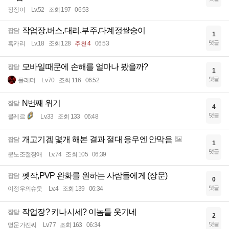
징징이
Lv.52
조회 197
06:53
작업장,버스,대리,부주,다계정쌀숭이
잡담
1
댓글
흑카리
Lv.18
조회 128
추천 4
06:53
모바일때문에 손해를 얼마나 봤을까?
잡담
1
댓글
풀레더
Lv.70
조회 116
06:52
N번째 위기
잡담
4
댓글
블레르
Lv.33
조회 133
06:48
개고기겜 몇개 해본 결과 절대 응우엔 안막음
잡담
1
댓글
분노조절장애
Lv.74
조회 105
06:39
펫작,PVP 완화를 원하는 사람들에게 (장문)
잡담
0
댓글
이정우의슈웃
Lv.4
조회 139
06:34
작업장? 키나시세? 이놈들 웃기네
잡담
2
댓글
명문가진씨
Lv.77
조회 163
06:34