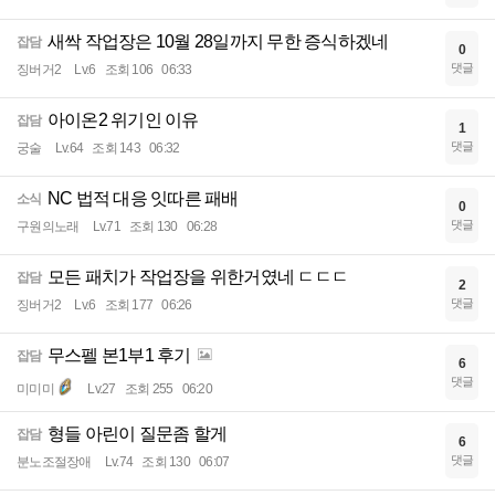
새싹 작업장은 10월 28일까지 무한 증식하겠네
잡담
0
댓글
징버거2
Lv.6
조회 106
06:33
아이온2 위기인 이유
잡담
1
댓글
궁술
Lv.64
조회 143
06:32
NC 법적 대응 잇따른 패배
소식
0
댓글
구원의노래
Lv.71
조회 130
06:28
모든 패치가 작업장을 위한거였네 ㄷㄷㄷ
잡담
2
댓글
징버거2
Lv.6
조회 177
06:26
무스펠 본1부1 후기
잡담
6
댓글
미미미
Lv.27
조회 255
06:20
형들 아린이 질문좀 할게
잡담
6
댓글
분노조절장애
Lv.74
조회 130
06:07