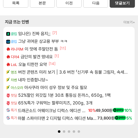
목록
본문
이전
다음
댓글보기
지금 뜨는 인벤
더보기+
[7]
임나은) 진짜 음지;;
클립
그냥 귀여운 상교용 부부 ㅋㅋ
클립
[11]
이 맛에 주말던전 돔
리니지M
[1]
금단의 발견 떴네요
디아4
[14]
오늘 티한전 요약
LoL
버전 콘텐츠 미리 보기 | 3.6 버전 「신기루 속 등불 그림자, 속세에 깃든 검의 결심」이 8월 20일에 업데이트됩니다!
명조
내차 인증합니당~
차벤
아사쿠라 마이 성우 정보 및 주요 필모
아스오라
52%할인 외갓집 1분 30초 통등심 돈까스, 650g, 1팩
핫딜
65%특가 구워먹는 할루미치즈, 200g, 3개
핫딜
드래곤소드 어웨이크닝 디럭스 에디션 DragonSword Awakening Deluxe Edition
10%
49,500원
10%
특가
마블 스파이더맨 2 디지털 디럭스 에디션 Marvel's Spider-Man 2 Digital Deluxe Edition
73,800원
5%
특가