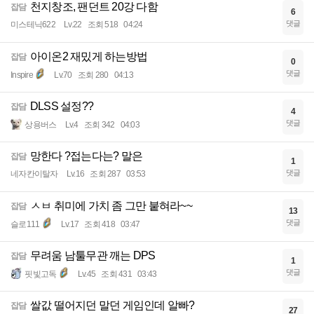
천지창조, 팬던트 20강 다함
잡담
6
댓글
미스테닉622
Lv.22
조회 518
04:24
아이온2 재밌게 하는방법
잡담
0
댓글
Inspire
Lv.70
조회 280
04:13
DLSS 설정??
잡담
4
댓글
상용버스
Lv.4
조회 342
04:03
망한다 ?접는다는? 말은
잡담
1
댓글
네자칸이탈자
Lv.16
조회 287
03:53
ㅅㅂ 취미에 가치 좀 그만 붙혀라~~
잡담
13
댓글
슬로111
Lv.17
조회 418
03:47
무려움 남툴무관 깨는 DPS
잡담
1
댓글
핏빛고독
Lv.45
조회 431
03:43
쌀값 떨어지던 말던 게임인데 알빠?
잡담
27