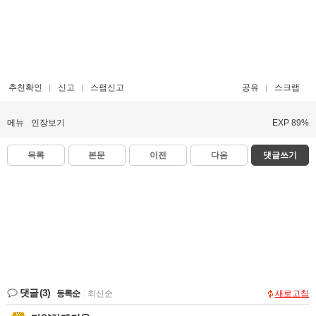
추천확인
신고
스팸신고
공유
스크랩
메뉴
인장보기
EXP 89%
목록
본문
이전
다음
댓글쓰기
댓글
(3)
등록순
|
최신순
새로고침