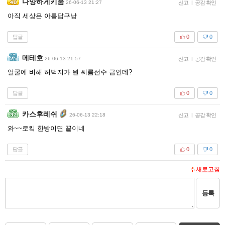
다양하게키움
26-06-13 21:27
신고
|
공감 확인
아직 세상은 아름답구낭
답글
0
0
메테호
26-06-13 21:57
신고
|
공감 확인
얼굴에 비해 허벅지가 뭔 씨름선수 급인데?
답글
0
0
카스후레쉬
26-06-13 22:18
신고
|
공감 확인
와~~로킼 한방이면 끝이네
답글
0
0
새로고침
등록