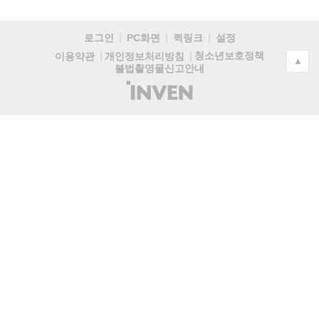
로그인
PC화면
퀵링크
설정
청소년보호정책
이용약관
개인정보처리방침
▲
불법촬영물신고안내
(주)
인
벤