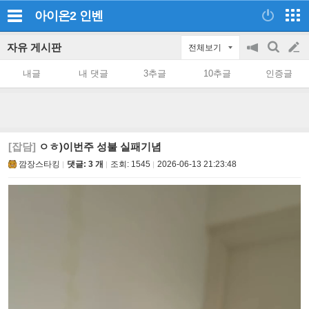
아이온2
인벤
자유 게시판
전체보기
공
검
글
지
색
내글
내 댓글
3추글
10추글
인증글
on/off
쓰
기
[잡담]
ㅇㅎ)이번주 성불 실패기념
깜장스타킹
댓글: 3 개
조회:
1545
2026-06-13 21:23:48