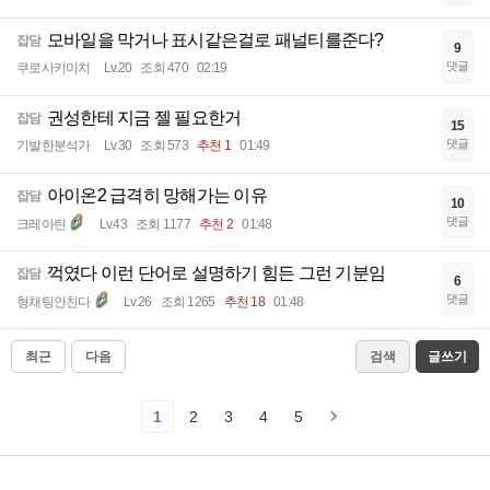
모바일을 막거나 표시같은걸로 패널티를준다?
잡담
9
댓글
쿠로사키미치
Lv.20
조회 470
02:19
권성한테 지금 젤 필요한거
잡담
15
댓글
기발한분석가
Lv.30
조회 573
추천 1
01:49
아이온2 급격히 망해가는 이유
잡담
10
댓글
크레아틴
Lv.43
조회 1177
추천 2
01:48
꺽였다 이런 단어로 설명하기 힘든 그런 기분임
잡담
6
댓글
형채팅안친다
Lv.26
조회 1265
추천 18
01:48
최근
다음
검색
글쓰기
1
2
3
4
5