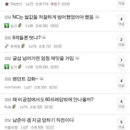
댓글
The토끼
Lv.72
조회 776
추천 7
03:35
NC는 쌀값을 처절하게 방어했었어야 했음
잡담
4
댓글
실크
Lv.38
조회 581
03:02
8격돌룬 떳냐?
잡담
2
댓글
후에엥
Lv.76
조회 717
03:00
글섭 넘어가면 엄청 재밋을 거임
잡담
7
댓글
실크
Lv.38
조회 616
02:55
펜던트 강화~
잡담
4
댓글
아우야아하
Lv.27
조회 553
02:52
왜 비공정에서도 60프레임밖에 안나올까?
잡담
4
댓글
Ruto
Lv.74
조회 325
02:32
남준아 겜 지금 망하기 직전이다
잡담
5
댓글
이블린짱
Lv.37
조회 635
02:22