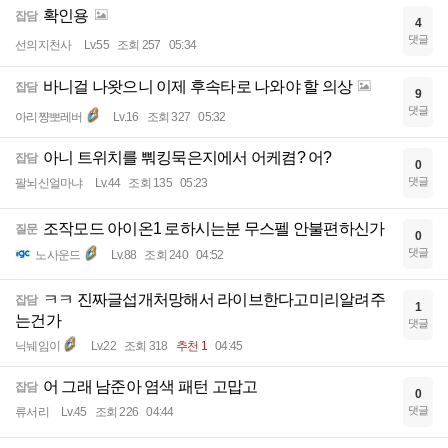
확인용
잡담
4
댓글
선의지천사
Lv.55
조회 257
05:34
바니걸 나왓으니 이제 후속타로 나와야 할 의상
잡담
9
댓글
아리쨩뽀레버
Lv.16
조회 327
05:32
아니 트위치를 뿨킹묵은지에서 어케켬? 어?
잡담
0
댓글
팔뇌신얼마냐
Lv.44
조회 135
05:23
조작모드 아이온1 로하시는분 무스펠 안불편하신가
질문
0
댓글
노사운드
Lv.88
조회 240
04:52
ㅋㅋ 진짜글섭개처망해서 라이브한다고미리알려주
잡담
1
는건가
댓글
닉눼임이
Lv.22
조회 318
추천 1
04:45
어 그래 남준아 염색 패턴 고맙고
잡담
0
댓글
류서리
Lv.45
조회 226
04:44