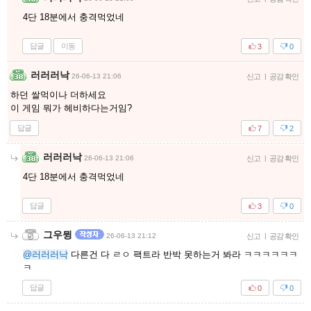
4단 18분에서 충격먹었네
답글
이동
3
0
러러러낙
26-06-13 21:06
신고
|
공감 확인
하던 쌀먹이나 더하세요
이 게임 뭐가 헤비하다는거임?
답글
7
2
러러러낙
26-06-13 21:06
신고
|
공감 확인
4단 18분에서 충격먹었네
답글
3
0
그우뮝
26-06-13 21:12
신고
|
공감 확인
@러러러낙
다른건 다 ㄹㅇ 팩트라 반박 못하는거 봐라 ㅋㅋㅋㅋㅋㅋ
ㅋ
답글
0
0