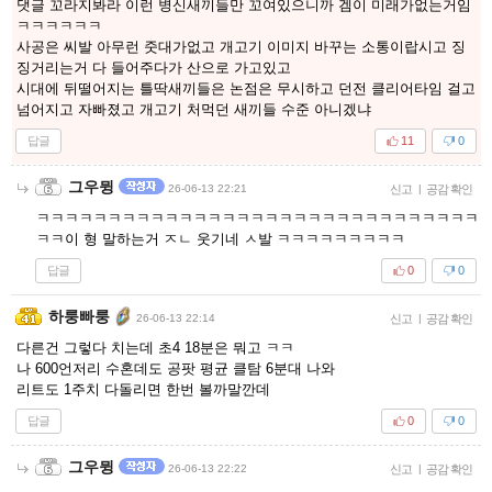
댓글 꼬라지봐라 이런 병신새끼들만 꼬여있으니까 겜이 미래가없는거임
ㅋㅋㅋㅋㅋㅋ
사공은 씨발 아무런 줏대가없고 개고기 이미지 바꾸는 소통이랍시고 징
징거리는거 다 들어주다가 산으로 가고있고
시대에 뒤떨어지는 틀딱새끼들은 논점은 무시하고 던전 클리어타임 걸고
넘어지고 자빠졌고 개고기 처먹던 새끼들 수준 아니겠냐
답글
11
0
그우뮝
26-06-13 22:21
신고
|
공감 확인
ㅋㅋㅋㅋㅋㅋㅋㅋㅋㅋㅋㅋㅋㅋㅋㅋㅋㅋㅋㅋㅋㅋㅋㅋㅋㅋㅋㅋㅋㅋㅋ
ㅋㅋ이 형 말하는거 ㅈㄴ 웃기네 ㅅ발 ㅋㅋㅋㅋㅋㅋㅋㅋㅋ
답글
0
0
하룽빠룽
26-06-13 22:14
신고
|
공감 확인
다른건 그렇다 치는데 초4 18분은 뭐고 ㅋㅋ
나 600언저리 수혼데도 공팟 평균 클탐 6분대 나와
리트도 1주치 다돌리면 한번 볼까말깐데
답글
0
0
그우뮝
26-06-13 22:22
신고
|
공감 확인