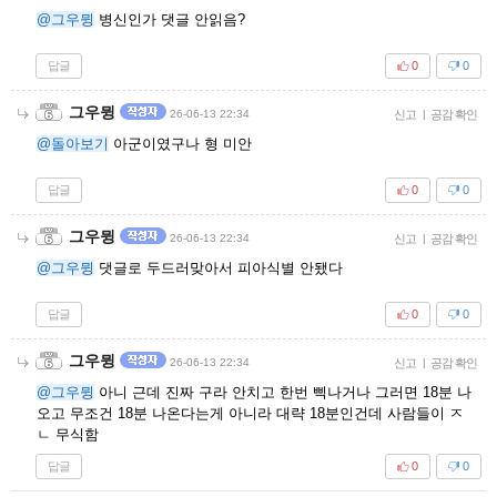
@그우뮝
병신인가 댓글 안읽음?
답글
0
0
그우뮝
26-06-13 22:34
신고
|
공감 확인
@돌아보기
아군이였구나 형 미안
답글
0
0
그우뮝
26-06-13 22:34
신고
|
공감 확인
@그우뮝
댓글로 두드러맞아서 피아식별 안됐다
답글
0
0
그우뮝
26-06-13 22:34
신고
|
공감 확인
@그우뮝
아니 근데 진짜 구라 안치고 한번 삑나거나 그러면 18분 나
오고 무조건 18분 나온다는게 아니라 대략 18분인건데 사람들이 ㅈ
ㄴ 무식함
답글
0
0