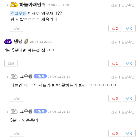
하늘아래먼쥐
26-06-13 21:25
신고
|
공감 확인
@그우뮝
이새끼 앵무새냐??
뭔 시발ㅋㅋㅋㅋ 개욱기네
답글
2
0
댕댕
26-06-13 21:09
신고
|
공감 확인
4단 5분대면 깨는걸 십 ㅋㅋ
답글
1
0
그우뮝
26-06-13 21:12
신고
|
공감 확인
다른건 다 ㄹㅇ 팩트라 반박 못하는거 봐라 ㅋㅋㅋㅋㅋㅋㅋ
답글
0
0
그우뮝
26-06-13 21:12
신고
|
공감 확인
5분대 인증좀여~
답글
0
0