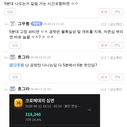
5분대 나오는거 같음 가는 시간포함하면 ㅇㅇ
답글
0
0
그우뮝
26-06-13 21:18
신고
|
공감 확인
5분대 고정 파티면 ㅇㅈ 공팟은 불확실성 및 개트롤 지옥, 자존심 부리
면 바로 눕클 ㅇㅈ? ㅇ ㅇㅈ
답글
0
1
호그라
26-06-13 21:23
신고
|
공감 확인
@그우뮝
난 공팟만 다니는딩 다 5분에서 6분 컷인딩?
답글
1
0
호그라
26-06-13 21:23
신고
|
공감 확인