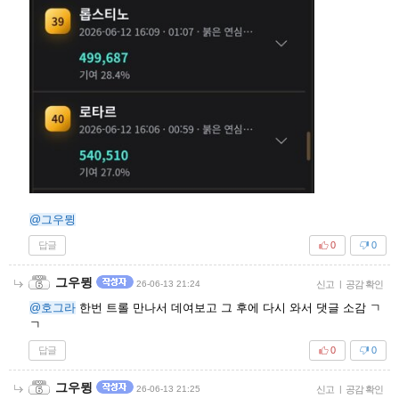
@그우뮝
답글
0
0
그우뮝
26-06-13 21:24
신고
|
공감 확인
@호그라
한번 트롤 만나서 데여보고 그 후에 다시 와서 댓글 소감 ㄱ
ㄱ
답글
0
0
그우뮝
26-06-13 21:25
신고
|
공감 확인