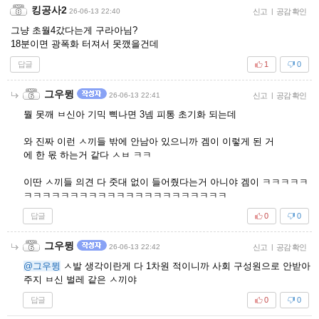
킹공사2
26-06-13 22:40
신고
|
공감 확인
그냥 초월4갔다는게 구라아님?
18분이면 광폭화 터져서 못깼을건데
답글
1
0
그우뮝
26-06-13 22:41
신고
|
공감 확인
뭘 못깨 ㅂ신아 기믹 삑나면 3넴 피통 초기화 되는데
와 진짜 이런 ㅅ끼들 밖에 안남아 있으니까 겜이 이렇게 된 거
에 한 몫 하는거 같다 ㅅㅂ ㅋㅋ
이딴 ㅅ끼들 의견 다 줏대 없이 들어줬다는거 아니야 겜이 ㅋㅋㅋㅋㅋ
ㅋㅋㅋㅋㅋㅋㅋㅋㅋㅋㅋㅋㅋㅋㅋㅋㅋㅋㅋㅋㅋㅋ
답글
0
0
그우뮝
26-06-13 22:42
신고
|
공감 확인
@그우뮝
ㅅ발 생각이란게 다 1차원 적이니까 사회 구성원으로 안받아
주지 ㅂ신 벌레 같은 ㅅ끼야
답글
0
0