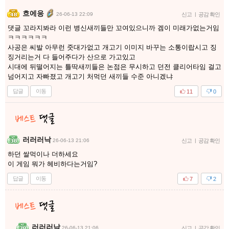
흐에응
26-06-13 22:09
신고
|
공감 확인
댓글 꼬라지봐라 이런 병신새끼들만 꼬여있으니까 겜이 미래가없는거임
ㅋㅋㅋㅋㅋㅋ
사공은 씨발 아무런 줏대가없고 개고기 이미지 바꾸는 소통이랍시고 징
징거리는거 다 들어주다가 산으로 가고있고
시대에 뒤떨어지는 틀딱새끼들은 논점은 무시하고 던전 클리어타임 걸고
넘어지고 자빠졌고 개고기 처먹던 새끼들 수준 아니겠냐
답글
이동
11
0
러러러낙
26-06-13 21:06
신고
|
공감 확인
하던 쌀먹이나 더하세요
이 게임 뭐가 헤비하다는거임?
답글
이동
7
2
러러러낙
26-06-13 21:06
신고
|
공감 확인