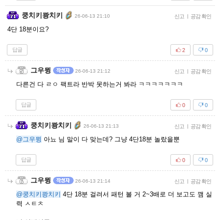
쿵치키쾅치키
26-06-13 21:10
신고
|
공감 확인
4단 18분이요?
답글
2
0
그우뮝
26-06-13 21:12
신고
|
공감 확인
다른건 다 ㄹㅇ 팩트라 반박 못하는거 봐라 ㅋㅋㅋㅋㅋㅋㅋ
답글
0
0
쿵치키쾅치키
26-06-13 21:13
신고
|
공감 확인
@그우뮝
아뇨 님 말이 다 맞는데? 그냥 4단18분 놀랐을뿐
답글
0
0
그우뮝
26-06-13 21:14
신고
|
공감 확인
@쿵치키쾅치키
4단 18분 걸려서 패턴 볼 거 2~3배로 더 보고도 깸 실
력 ㅅㅌㅊ