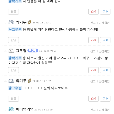
@싹기두
니 인생은 더 힘 내야 한다
답글
0
0
싹기두
26-06-13 21:41
신고
|
공감 확인
@그우뮝
웅 힘낼게 지적당한다고 인생타령하는 틀딱 파이팅!
답글
0
0
그우뮝
26-06-13 21:45
신고
|
공감 확인
@싹기두
응 니보다 훨씬 어려 틀딱 ㅅ끼야 ㅋㅋㅋ 와꾸도 ㅈ같이 빻
아갖고 인생 쳐망한게 월월!!!!
답글
0
0
싹기두
26-06-13 22:02
신고
|
공감 확인
@그우뮝
ㅋㅋㅋㅋㅋㅋ 진짜 아파보이누
답글
0
0
어어억억억
26-06-13 22:59
신고
|
공감 확인