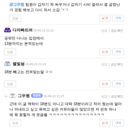
@그우뮝
팀원이 갑자기 쳐 싸우거나 갑자기 시비 걸려서 겜 곱창난
거 경험 해보고 다시 와서 소감 ㄱㄱ
답글
0
0
다자빠뜨려
26-06-13 21:22
신고
|
공감 확인
공팟만 다니는 입장에서
13분까지는 본적있는데
답글
0
0
별빛늼
26-06-13 21:24
신고
|
공감 확인
18분 빼고는 전부맞는말 ㅇㅇ
답글
0
0
그우뮝
26-06-13 21:27
신고
|
공감 확인
근데 이 글 맥락이 18분도 아니고 대략 18분이라고 적어 뒀는데 얼마
나 까내리고 싶고 욕박고 싶은 커뮤러들이 많았으면 저 핀트 하나
에 푹 꽂힐까 개 웃음벨 ㅋㅋㅋㅋㅋㅋㅋㅋㅋㅋㅋㅋㅋㅋㅋ
답글
0
0