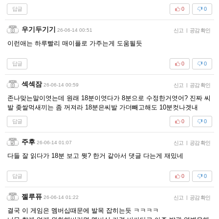
답글
0
0
우기두기기
26-06-14 00:51
신고
|
공감 확인
이런애는 하루빨리 매이플로 가주는게 도움될듯
답글
0
0
섹섹잠
26-06-14 00:59
신고
|
공감 확인
존나맞는말이엿는데 원래 18분이엿다가 8분으로 수정한거엿어? 진짜 씨
발 좆쌀먹새끼는 좀 꺼져라 18분은씨발 가더빼고해도 10분컷나겟내
답글
0
0
주후
26-06-14 01:07
신고
|
공감 확인
다들 잘 읽다가 18분 보고 뭣? 한거 같아서 댓글 다는게 재밌네
답글
0
0
젤루퓨
26-06-14 01:22
신고
|
공감 확인
결국 이 게임은 멤버십때문에 발목 잡히는듯 ㅋㅋㅋㅋ