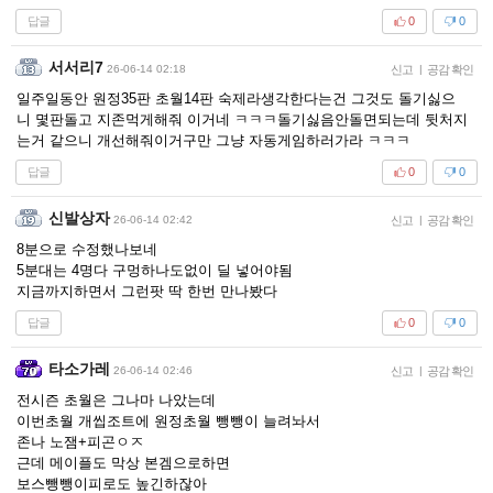
답글
0
0
서서리7
26-06-14 02:18
신고
|
공감 확인
일주일동안 원정35판 초월14판 숙제라생각한다는건 그것도 돌기싫으
니 몇판돌고 지존먹게해줘 이거네 ㅋㅋㅋ돌기싫음안돌면되는데 뒷처지
는거 같으니 개선해줘이거구만 그냥 자동게임하러가라 ㅋㅋㅋ
답글
0
0
신발상자
26-06-14 02:42
신고
|
공감 확인
8분으로 수정했나보네
5분대는 4명다 구멍하나도없이 딜 넣어야됨
지금까지하면서 그런팟 딱 한번 만나봤다
답글
0
0
타소가레
26-06-14 02:46
신고
|
공감 확인
전시즌 초월은 그나마 나았는데
이번초월 개씹조트에 원정초월 뺑뺑이 늘려놔서
존나 노잼+피곤ㅇㅈ
근데 메이플도 막상 본겜으로하면
보스뺑뺑이피로도 높긴하잖아