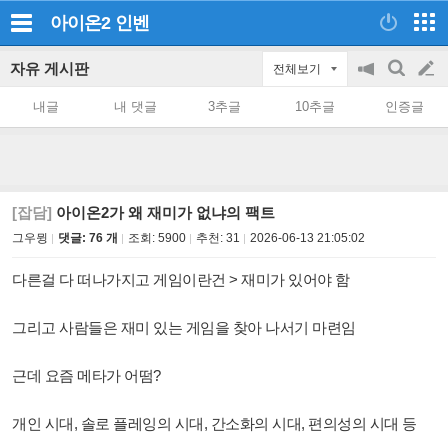
아이온2
인벤
자유 게시판
전체보기
공
검
글
지
색
내글
내 댓글
3추글
10추글
인증글
on/off
쓰
기
[잡담]
아이온2가 왜 재미가 없냐의 팩트
그우뮝
댓글: 76 개
조회:
5900
추천:
31
2026-06-13 21:05:02
다른걸 다 떠나가지고 게임이란건 > 재미가 있어야 함
그리고 사람들은 재미 있는 게임을 찾아 나서기 마련임
근데 요즘 메타가 어떰?
개인 시대, 솔로 플레잉의 시대, 간소화의 시대, 편의성의 시대 등