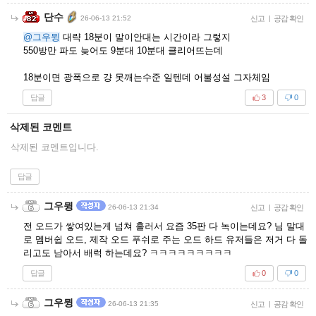
단수
26-06-13 21:52
신고
|
공감 확인
@그우뮝
대략 18분이 말이안대는 시간이라 그렇지
550방만 파도 늦어도 9분대 10분대 클리어뜨는데
18분이면 광폭으로 걍 못깨는수준 일텐데 어불성설 그자체임
답글
3
0
삭제된 코멘트
삭제된 코멘트입니다.
답글
그우뮝
26-06-13 21:34
신고
|
공감 확인
전 오드가 쌓여있는게 넘쳐 흘러서 요즘 35판 다 녹이는데요? 님 말대
로 멤버쉽 오드, 제작 오드 푸쉬로 주는 오드 하드 유저들은 저거 다 돌
리고도 남아서 배럭 하는데요? ㅋㅋㅋㅋㅋㅋㅋㅋㅋ
답글
0
0
그우뮝
26-06-13 21:35
신고
|
공감 확인