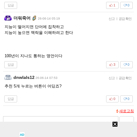
답글
1
0
더워죽어
26-06-14 05:19
신고
|
공감 확인
지능이 떨어지면 단어에 집착하고
지능이 높으면 맥락을 이해하려고 한다
100년이 지나도 통하는 명언이다
답글
3
0
dnwlals12
26-06-14 07:53
신고
|
공감 확인
추천 5개 누르는 버튼이 어딨죠?
답글
0
0
새로고침
등록
AD