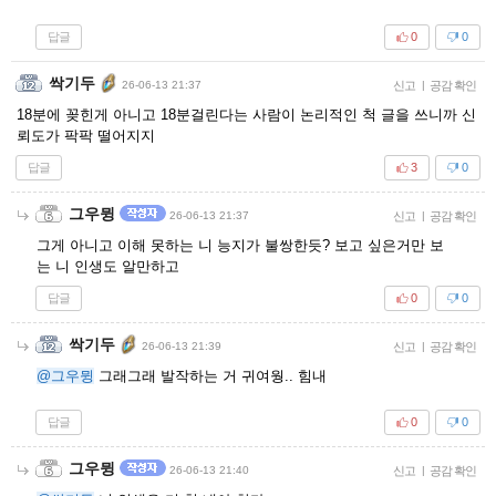
답글
0
0
싹기두
26-06-13 21:37
신고
|
공감 확인
18분에 꽂힌게 아니고 18분걸린다는 사람이 논리적인 척 글을 쓰니까 신
뢰도가 팍팍 떨어지지
답글
3
0
그우뮝
26-06-13 21:37
신고
|
공감 확인
그게 아니고 이해 못하는 니 능지가 불쌍한듯? 보고 싶은거만 보
는 니 인생도 알만하고
답글
0
0
싹기두
26-06-13 21:39
신고
|
공감 확인
@그우뮝
그래그래 발작하는 거 귀여웡.. 힘내
답글
0
0
그우뮝
26-06-13 21:40
신고
|
공감 확인