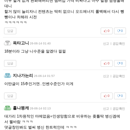
너무 할게 없게 완화해버리면 멤버십 가격 비싸다고 아주 발광 염병을해
대니
할거 많이 늘리자니 컨텐츠는 딱히 없으니 오드에너지 롤백해서 다시 뺑
뻉이나 처해라 시전
ㅋㅋㅋㅋㅋㅋ
답글
0
0
옥타고니
26-06-14 01:40
신고
|
공감 확인
18분이라 그냥 니수준을 알겠다 낄낄
답글
0
0
지나가는리
26-06-14 01:57
신고
|
공감 확인
이딴글이 15추인거면..인벤수준인가 이게
답글
0
0
홀나똥캐
26-06-14 02:13
신고
|
공감 확인
대가리 1차원적인 마메없음=인생망함으로 비유하는 좆틀딱 병신겜에
서 뭘바람 ㅋㅋㅋ
댓글창만봐도 벌써 병신 한트럭인데 ㅋㅋㅋ