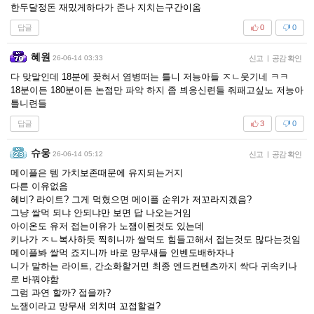
한두달정돈 재밌게하다가 존나 지치는구간이옴
답글
0
0
혜원
26-06-14 03:33
신고
|
공감 확인
다 맞말인데 18분에 꽂혀서 염병떠는 틀니 저능아들 ㅈㄴ웃기네 ㅋㅋ
18분이든 180분이든 논점만 파악 하지 좀 븨응신련들 줘패고싶노 저능아
틀니련들
답글
3
0
슈웅
26-06-14 05:12
신고
|
공감 확인
메이플은 템 가치보존때문에 유지되는거지
다른 이유없음
헤비? 라이트? 그게 먹혔으면 메이플 순위가 저꼬라지겠음?
그냥 쌀먹 되냐 안되냐만 보면 답 나오는거임
아이온도 유저 접는이유가 노잼이된것도 있는데
키나가 ㅈㄴ복사하듯 찍히니까 쌀먹도 힘들고해서 접는것도 많다는것임
메이플봐 쌀먹 죠지니까 바로 망무새들 인벤도배하자나
니가 말하는 라이트, 간소화할거면 최종 엔드컨텐츠까지 싹다 귀속키나
로 바꿔야함
그럼 과연 할까? 접을까?
노잼이라고 망무새 외치며 꼬접할걸?