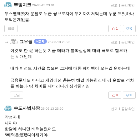
뿌잉치크
26-06-13 23:01
신고
|
공감 확인
무스펠깨봣자 운빨로 누군 쌍브로치에 무기까지쳐먹는데 누군 무엇하나
도먹은게없음.
답글
1
0
그우뮝
26-06-13 23:23
신고
|
공감 확인
이것도 한 몫 하는듯 지금 메타가 불확실성에 대해 극도로 혐오하
는 시대인데
내가 이정도 시간을 썼으면 그거에 대한 페이백이 오는걸 원하는데
금융문제도 아니고 게임에선 충분히 해결 가능한건데 걍 운빨로 격차
를 하늘과 땅 차이를 내버리니까 심각한거임
답글
0
0
수도사법사짱
26-06-13 23:20
신고
|
공감 확인
작성자ㅒ
새끼야
한달에 하나만 배럭늘렸어도
5배럭은했갰다이새기야