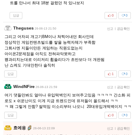
트롤 만나서 최대 18분 걸렸던 적 있나보지
답글
0
0
Theguses
26-06-13 21:50
신고
|
공감 확인
그리고 어차피 개고기BM이나 쳐찍어내던 회사인데
정상적인 게임컨텐츠빌드를 쌓을 능력자체가 부족함
그회사엔 지들이만든 게임하는 직원도없는지
아이온2문제점을 아직도 전혀파악못하고
꽹과리치는대로 이리저리 휩쓸리다가 초반보다 더 개판됨
난 쇼케도 기대안한다 솔직히
답글
1
0
WindNFire
26-06-13 21:59
신고
|
공감 확인
여기 댓들만봐도 얼마나 유입떡벽인지 보여주고있음 ㅋㅋㅋㅋ 간소화 피
로도 x 쉬운난이도 이게 지금 트렌드인데 유저들이 올드해서 ㅋㅋ
ㅋ 왜 그렇게 안함? 쌀먹임 이소리부터 나오니 20대유입개떡벽이지 ㅋㅋ
답글
0
0
흐에응
26-06-13 22:09
신고
|
공감 확인