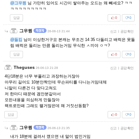
@그우뮝
님 가만히 있어도 시간이 쌓아주는 오드는 왜 빼세요? ㅋㅋ
ㅋㅋㅋㅋㅋㅋㅋㅋㅋ
답글
0
0
그우뮝
26-06-13 21:44
신고
|
공감 확인
@들킴
님이 이상한거구요 본캐는 무조건 14 35 다돌리고 배럭은 못돌
림 배럭은 돌리는 만큼 돌리는거임 무식한 ㅅ끼야 ㅇㅋ?
답글
0
0
Theguses
26-06-13 21:28
신고
|
공감 확인
4단18분은 너무 부풀리고 과장하는거잖아
아무리 길어도 10분안짝인데 무슨파티를 다니는거임대체
니말이 다른건 다 맞다고쳐도
저 한마디 때문에 겜안분같아서
모든내용을 의심하게 만들잖아
팩트로만패 그래도 팰거많은데 왜 거짓선동함?
답글
0
0
그우뮝
26-06-13 21:35
신고
|
공감 확인
내가 18분에 걸려서 깼으면 내 말이 법인거임