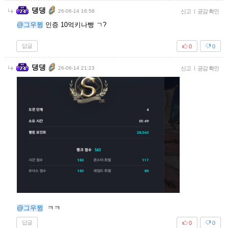
댕댕
26-06-14 16:58
신고
|
공감 확인
@그우뮝
인증 10억키나빵 ㄱ?
답글
0
0
댕댕
26-06-14 21:23
신고
|
공감 확인
@그우뮝
ㅋㅋ
답글
0
0