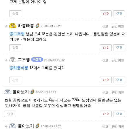
그게 논점이 아니야 형
답글
0
0
하룽빠룽
26-06-13 22:25
신고
|
공감 확인
@그우뮝
행님 초4 18분은 겜안분 소리 나옵니다.. 틀린말은 없는데 저
거 하나 때문에 그래요
답글
1
0
그우뮝
26-06-13 22:32
신고
|
공감 확인
@하룽빠룽
18에서 1 빼줌 됐지?
답글
0
0
돌아보기
26-06-13 22:21
신고
|
공감 확인
초월 공팟으로 어떻게가도 6분대 나오는 720마도성인데 틀린말은 없는
듯 내가 이 글을 보증함 꼬우면 살성빼고 딜빵받아줌
답글
0
0
돌아보기
26-06-13 22:23
신고
|
공감 확인