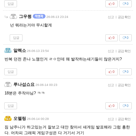
답글
0
0
그우뮝
26-06-13 23:24
신고
|
공감 확인
넌 뭐라는거야 무시할게
답글
0
0
알렉소
26-06-13 23:54
신고
|
공감 확인
반복 던전 존나 노잼인거 ㄹㅇ인데 왜 발작하는새기들이 많은거지?
답글
0
0
루나섭쇼요
26-06-14 00:23
신고
|
공감 확인
18분은 주작아님? ㅋㅋ
답글
0
0
오멜링
26-06-14 00:28
신고
|
공감 확인
짐 남주니가 하고있는거 잘보고 대안 찾아서 새게임 발표해라 그럼 흥한
다. 어차피 그래픽 게임구성은 다 거기서 거기