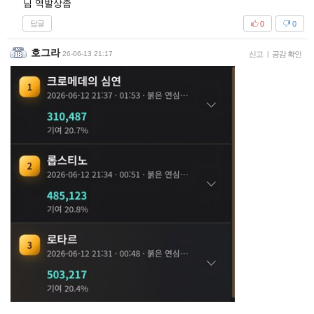
님 역발상좀
답글
0
0
호그라
26-06-13 21:17
신고
|
공감 확인