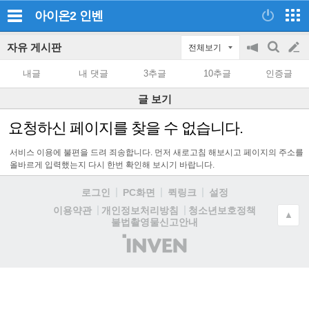
아이온2
인벤
자유 게시판
전체보기
공
검
글
지
색
내글
내 댓글
3추글
10추글
인증글
on/off
쓰
글 보기
기
요청하신 페이지를 찾을 수 없습니다.
서비스 이용에 불편을 드려 죄송합니다. 먼저 새로고침 해보시고 페이지의 주소를
올바르게 입력했는지 다시 한번 확인해 보시기 바랍니다.
로그인
PC화면
퀵링크
설정
청소년보호정책
이용약관
개인정보처리방침
▲
불법촬영물신고안내
(주)
인
벤