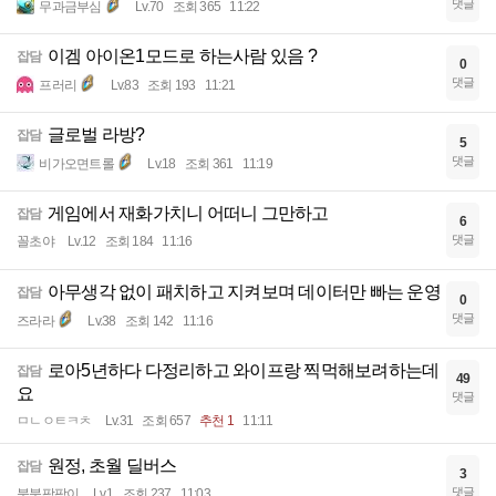
댓글
무과금부심
Lv.70
조회 365
11:22
이겜 아이온1모드로 하는사람 있음 ?
잡담
0
댓글
프러리
Lv.83
조회 193
11:21
글로벌 라방?
잡담
5
댓글
비가오면트롤
Lv.18
조회 361
11:19
게임에서 재화가치니 어떠니 그만하고
잡담
6
댓글
꼴초야
Lv.12
조회 184
11:16
아무생각 없이 패치하고 지켜보며 데이터만 빠는 운영
잡담
0
댓글
즈라라
Lv.38
조회 142
11:16
로아5년하다 다정리하고 와이프랑 찍먹해보려하는데
잡담
49
요
댓글
ㅁㄴㅇㅌㅋㅊ
Lv.31
조회 657
추천 1
11:11
원정, 초월 딜버스
잡담
3
댓글
붕붕팡팡이
Lv.1
조회 237
11:03