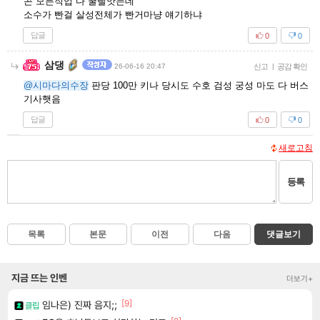
곤 모든직업 다 꿀빨앗는데
소수가 빤걸 살성전체가 빤거마냥 얘기하냐
답글
0
0
삼댕
26-06-16 20:47
신고
|
공감 확인
@시마다의수장
판당 100만 키나 당시도 수호 검성 궁성 마도 다 버스
기사햇음
답글
0
0
새로고침
등록
목록
본문
이전
다음
댓글보기
지금 뜨는 인벤
더보기+
[9]
임나은) 진짜 음지;;
클립