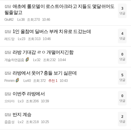
애초에 롤모델이 로스트아크라고 지들도 몇달쉬어도
잡담
3
될줄알고
댓글
Giuf42
Lv.38
조회 270
10:46
1인 올참여 딜버스 부캐 치유로 드갔는데
잡담
4
댓글
레드망
Lv.23
조회 313
10:46
라방 기대감 ㄹㅇ 개떨어지긴함
잡담
0
댓글
개솔하면꼽줌
Lv.32
조회 232
10:44
라방에서 웃어? 충들 보기 싫은데
잡담
5
댓글
Fmmm
Lv.40
조회 372
추천 1
10:43
이번주 라방에서
잡담
0
댓글
으따마
Lv.3
조회 206
10:39
반지 계승
잡담
2
댓글
줍줍성
Lv.2
조회 218
10:25