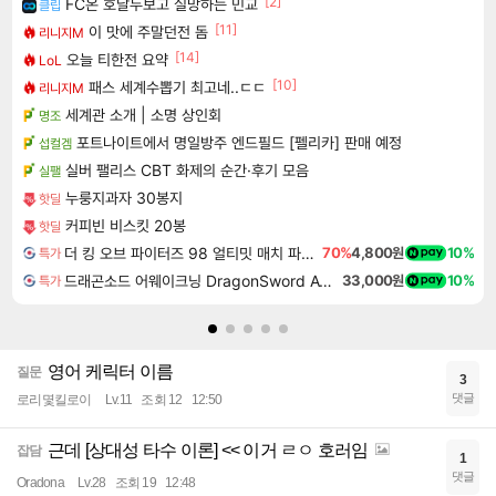
[2]
FC온 호날두보고 실망하는 민교
클립
[11]
이 맛에 주말던전 돔
리니지M
[14]
오늘 티한전 요약
LoL
[10]
패스 세계수뽑기 최고네..ㄷㄷ
리니지M
세계관 소개 | 소명 상인회
명조
포트나이트에서 명일방주 엔드필드 [펠리카] 판매 예정
섭컬겜
실버 팰리스 CBT 화제의 순간·후기 모음
실팰
누룽지과자 30봉지
핫딜
커피빈 비스킷 20봉
핫딜
더 킹 오브 파이터즈 98 얼티밋 매치 파이널 에디션 THE KING OF FIGHTERS 98 ULTIMATE MATCH FINAL EDITION
70%
4,800원
10%
특가
드래곤소드 어웨이크닝 DragonSword Awakening
33,000원
10%
특가
영어 케릭터 이름
질문
3
댓글
로리몇킬로이
Lv.11
조회 12
12:50
근데 [상대성 타수 이론] << 이거 ㄹㅇ 호러임
잡담
1
댓글
Oradona
Lv.28
조회 19
12:48