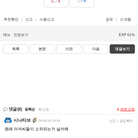
1
0
추천확인
신고
스팸신고
공유
스크랩
메뉴
인장보기
EXP 61%
목록
본문
이전
다음
댓글쓰기
댓글
(6)
등록순
|
최신순
새로고침
시나티브
26-06-16 20:40
신고
|
공감 확인
원래 아저씨들이 소외되는거 싫어해