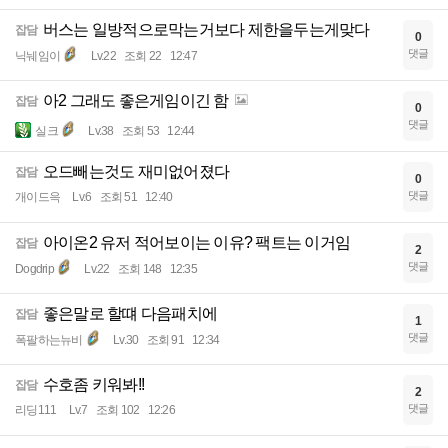
버스는 일방적으로막는거보다 제한을두는게맞다
잡담
0
댓글
닉눼임이
Lv.22
조회 22
12:47
아2 그래도 좋은게임이긴 함
잡담
0
댓글
실크
Lv.38
조회 53
12:44
오드빼는것도 재미없어졌다
잡담
0
댓글
개이드윽
Lv.6
조회 51
12:40
아이온2 유저 적어보이는 이유? 팩트는 이거임
잡담
2
댓글
Dogdrip
Lv.22
조회 148
12:35
좋은말로 할떄 다음패치에
잡담
1
댓글
폭팔하는뉴비
Lv.30
조회 91
12:34
수호좀 키워봐!!
잡담
2
댓글
리딩111
Lv.7
조회 102
12:26