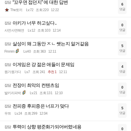
“꼬우면 접던지” 에 대한 답변
잡담
6
댓글
The토끼
Lv.72
조회 220
12:22
아키가 너무 하고싶다..
잡담
0
댓글
사연사연해연
Lv.12
조회 103
12:14
살성이 왜 그동안 ㅈㄴ 쌧는지 알거같음
잡담
5
댓글
Fmmm
Lv.40
조회 363
12:11
이게임은 걍 젊은 애들이 문제임
잡담
4
댓글
뭔가뭔가다
Lv.7
조회 241
추천 1
12:11
전장이 최악의 컨텐츠임
잡담
0
댓글
발키리파박
Lv.21
조회 131
12:10
전피증 후피증은 너프가 맞다
잡담
5
댓글
우쯔
Lv.24
조회 299
12:04
투력이 상향 평준화가되어버렸네용
잡담
0