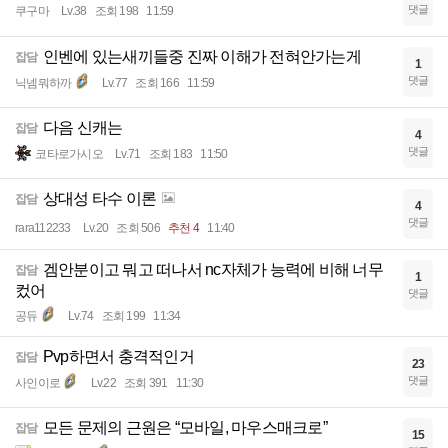
댓글
쿠구마
Lv.38
조회 198
11:59
인벤에 있는새끼들중 진짜 이해가 전혀안가는게
잡담
1
댓글
닉넴뭐하까
Lv.77
조회 166
11:59
다음 신캐는
잡담
4
댓글
코타로가시오
Lv.71
조회 183
11:50
상대성 타수 이론
잡담
4
댓글
rara112233
Lv.20
조회 506
추천 4
11:40
겜안분이고 뭐고 떠나서 nc자체가 능력에 비해 너무
잡담
1
컸어
댓글
공듀
Lv.74
조회 199
11:34
Pvp하면서 충격적인거
잡담
23
댓글
사인이로
Lv.22
조회 391
11:30
모든 문제의 근원은 “모바일, 마우스매크로”
잡담
15