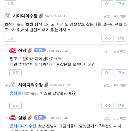
답글
0
0
시마다의수장
26-06-16 20:41
신고
|
공감 확인
초창기 불신 초월 랭작 그리고 아직도 검살살호 찾는애들 많구만 수호 인
구수가 없어서 밸런스 얘기 없는거지 ㅂㅅ
답글
0
0
삼댕
26-06-16 20:42
신고
|
공감 확인
인구수 얼마나 차이난다고ㅋㅋ
너넨 추방성이 안되봐서 이 ㅈ같음을 모른다니깐?
답글
0
0
시마다의수장
26-06-16 20:43
신고
|
공감 확인
@삼댕
너희 불신 버스로 달달했잔아??
답글
0
0
삼댕
26-06-16 20:46
신고
|
공감 확인
@시마다의수장
초반 선발대 과금러들이 달앗던거지 2주정도 지나