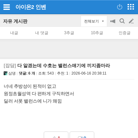
아이온2
인벤
자유 게시판
전체보기
공
검
글
지
색
내글
내 댓글
3추글
10추글
인증글
on/off
쓰
기
[잡담]
다 알겠는데 수호는 밸런스얘기에 끼지좀마라
삼댕
댓글: 6 개
조회:
543
추천:
1
2026-06-16 20:38:11
너네 추방성이 된적이 없고
원정초월성역 다 편하게 구직하면서
딜러 서폿 밸런스에 니가 왜낌