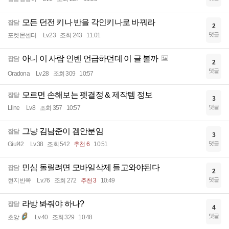
모든 던전 키나 반을 각인키나로 바꿔라
잡담
2
댓글
포켓몬센터
Lv.23
조회 243
11:01
아니 이 사람 인벤 언급하던데 이 글 볼까
잡담
2
댓글
Oradona
Lv.28
조회 309
10:57
모르면 손해보는 펫결정 & 제작템 정보
잡담
3
댓글
Lline
Lv.8
조회 357
10:57
그냥 김남준이 겜안분임
잡담
3
댓글
Giuf42
Lv.38
조회 542
추천 6
10:51
민심 돌릴려면 모바일삭제 들고와야된다
잡담
2
댓글
현지반쪽
Lv.76
조회 272
추천 3
10:49
라방 봐줘야 하나?
잡담
4
댓글
초앙
Lv.40
조회 329
10:48