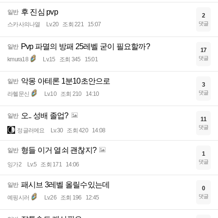
후 진심 pvp
일반
2
댓글
스카사의나열
Lv.20
조회 221
15:07
Pvp 파멸의 방패 25레벨 굳이 필요할까?
일반
17
댓글
kmura18
Lv.15
조회 345
15:01
악몽 아테론 1분10초안으로
일반
3
댓글
라헬문신
Lv.10
조회 210
14:10
오.. 성배 졸업?
일반
11
댓글
정글러에요
Lv.30
조회 420
14:08
형들 이거 열쇠 괜찮지?
일반
1
댓글
잉가2
Lv.5
조회 171
14:06
패시브 3레벨 올릴수있는데
일반
0
댓글
예핑시러
Lv.26
조회 196
12:45