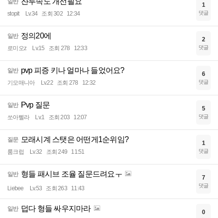
쟌투속도 개선필요
일반
1
댓글
stopit
Lv.34
조회 302
12:34
정의20에
일반
2
댓글
로미오z
Lv.15
조회 278
12:33
pvp 피증 키나 얼마나 들었어요?
일반
6
댓글
기모매니아
Lv.22
조회 278
12:32
Pvp 질문
일반
5
댓글
쏘아삘라
Lv.1
조회 203
12:07
모래시계 스탯은 어떤게1순위임?
질문
1
댓글
룸크럽
Lv.32
조회 249
11:51
형들 패시브 조율 질문드려요ㅜ
일반
7
댓글
Liebee
Lv.53
조회 263
11:43
덥다 형들 싸우지마라
일반
0