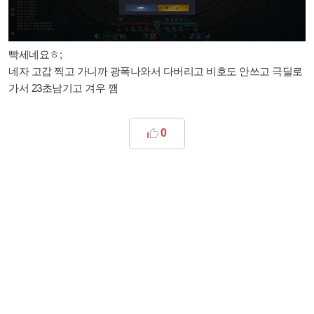
빡세네요ㅎ;
네자 고갑 찍고 가니까 광폭나와서 다버리고 비호도 안쓰고 극딜로
가서 23초남기고 겨우 깸
0