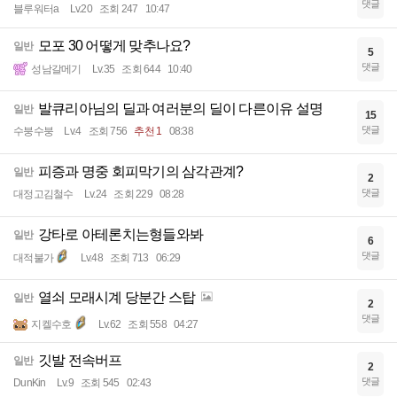
댓글
블루워터a
Lv.20
조회 247
10:47
모포 30 어떻게 맞추나요?
일반
5
댓글
성남갈메기
Lv.35
조회 644
10:40
발큐리아님의 딜과 여러분의 딜이 다른이유 설명
일반
15
댓글
수붕수붕
Lv.4
조회 756
추천 1
08:38
피증과 명중 회피막기의 삼각관계?
일반
2
댓글
대정고김철수
Lv.24
조회 229
08:28
강타로 아테론치는형들와봐
일반
6
댓글
대적불가
Lv.48
조회 713
06:29
열쇠 모래시계 당분간 스탑
일반
2
댓글
지켈수호
Lv.62
조회 558
04:27
깃발 전속버프
일반
2
댓글
DunKin
Lv.9
조회 545
02:43