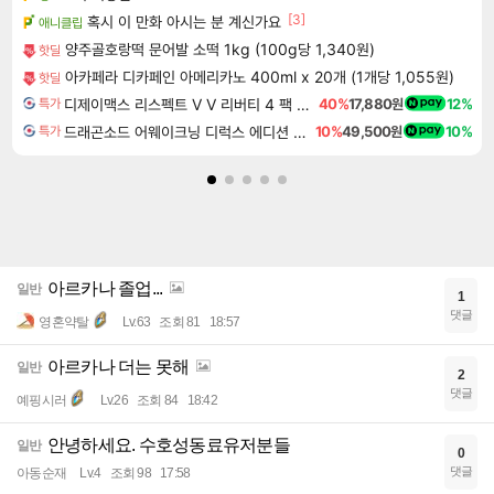
[3]
혹시 이 만화 아시는 분 계신가요
애니클립
양주골호랑떡 문어발 소떡 1kg (100g당 1,340원)
핫딜
아카페라 디카페인 아메리카노 400ml x 20개 (1개당 1,055원)
핫딜
디제이맥스 리스펙트 V V 리버티 4 팩 DJMAX RESPECT V V Liberty 4 Pack DLC
40%
17,880원
12%
특가
드래곤소드 어웨이크닝 디럭스 에디션 DragonSword Awakening Deluxe Edition
10%
49,500원
10%
특가
아르카나 졸업...
일반
1
댓글
영혼약탈
Lv.63
조회 81
18:57
아르카나 더는 못해
일반
2
댓글
예핑시러
Lv.26
조회 84
18:42
안녕하세요. 수호성동료유저분들
일반
0
댓글
아동순재
Lv.4
조회 98
17:58