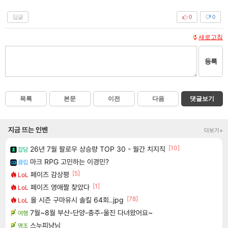
답글
0
0
새로고침
등록
목록
본문
이전
다음
댓글보기
지금 뜨는 인벤
더보기+
[10]
26년 7월 팔로우 상승량 TOP 30 - 월간 치지직
잡담
마크 RPG 고민하는 이경민?
클립
[5]
페이즈 감상평
LoL
[1]
페이즈 영애짤 찾았다
LoL
[78]
올 시즌 구마유시 솔킬 64회..jpg
LoL
7월~8월 부산-단양-충주-울진 다녀왔어요~
여행
스누피냥님
명조