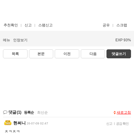
추천확인
신고
스팸신고
공유
스크랩
메뉴
인장보기
EXP 93%
목록
본문
이전
다음
댓글쓰기
댓글
(1)
등록순
|
최신순
새로고침
현써니
26-07-09 02:47
신고
|
공감 확인
ㅊㅋㅊㅋ