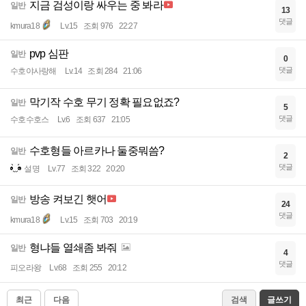
지금 검성이랑 싸우는 중 봐라
일반
13
댓글
kmura18
Lv.15
조회 976
22:27
pvp 심판
일반
0
댓글
수호야사랑해
Lv.14
조회 284
21:06
막기작 수호 무기 정확 필요없죠?
일반
5
댓글
수호수호스
Lv.6
조회 637
21:05
수호형들 아르카나 둘중뭐씀?
일반
2
댓글
설명
Lv.77
조회 322
20:20
방송 켜보긴 햇어
일반
24
댓글
kmura18
Lv.15
조회 703
20:19
형냐들 열쇄좀 봐줘
일반
4
댓글
피오라왕
Lv.68
조회 255
20:12
최근
다음
검색
글쓰기