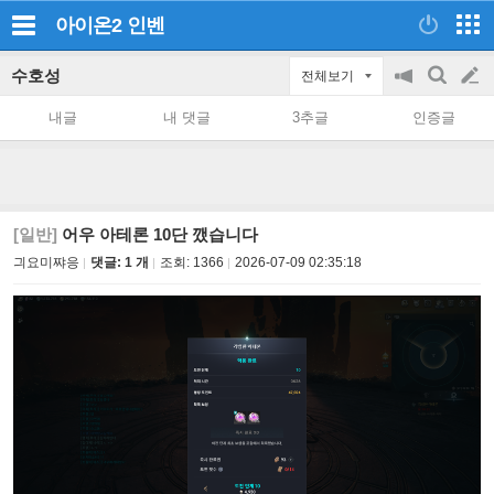
아이온2
인벤
수호성
전체보기
공
검
글
지
색
내글
내 댓글
3추글
인증글
on/off
쓰
기
[일반]
어우 아테론 10단 깼습니다
긔요미쨔응
댓글: 1 개
조회:
1366
2026-07-09 02:35:18