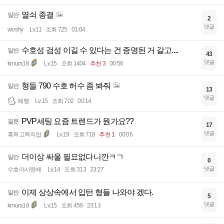
열쇠 종결
일반
2
댓글
woshy
Lv.11
조회 725
01:04
수호성 검성 이길 수 있다는 건 증명된 거 같고....
일반
43
댓글
kmura18
Lv.15
조회 1404
추천 3
00:56
형들 790 수호 허수 좀 봐줘
일반
13
댓글
혜삥
Lv.15
조회 702
00:14
PVP세팅 요즘 트렌드가 뭔가요??
질문
17
댓글
혹독고독직업
Lv.19
조회 718
추천 1
00:06
더이상 싸울 필요없다니깐ㅋㄱ
일반
0
댓글
수호야사랑해
Lv.14
조회 313
23:27
이제 상상속에서 입턴 형들 나와야 겠다.
일반
5
댓글
kmura18
Lv.15
조회 459
23:13