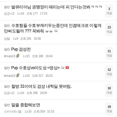
발큐리아님 권땡깡이 때리는데 피 안다는것봐ㅋㅋㅋ
일반
2
댓글
킹공사2
Lv.16
조회 177
17:29
수호형들 수호부캐키우는중인데 인겜매크로 이렇게
일반
23
만써도될까 ??? 꼭봐줘 ㅠㅠ
댓글
심탈
Lv.8
조회 291
16:58
Pvp 검성전
일반
11
댓글
kmura18
Lv.15
조회 186
16:44
Pvp 수호성vs마도성 <영상>
일반
12
댓글
kmura18
Lv.15
조회 317
16:20
철방 31이여도 검성 내찍딜 못버팀.
일반
10
댓글
킹공사2
Lv.16
조회 296
16:06
말을 종합해보면
일반
19
댓글
스카사의나열
Lv.20
조회 359
15:15