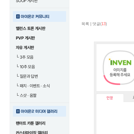
SOOP 게시판
아이온2 커뮤니티
목록
|
댓글(
13
)
밸런스 토론 게시판
PVP 게시판
자유 게시판
└
3추 모음
└
10추 모음
└
질문과 답변
└
패치 · 이벤트 · 소식
└
스샷 · 움짤
인장
아이온2 미디어 갤러리
팬아트 카툰 갤러리
커스터마이징 갤러리