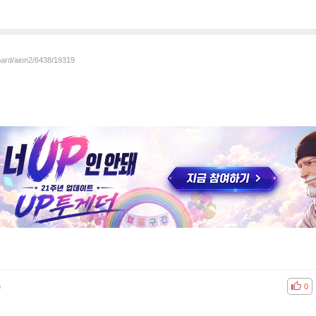
oard/aion2/6438/19319
)
공감
비공
0