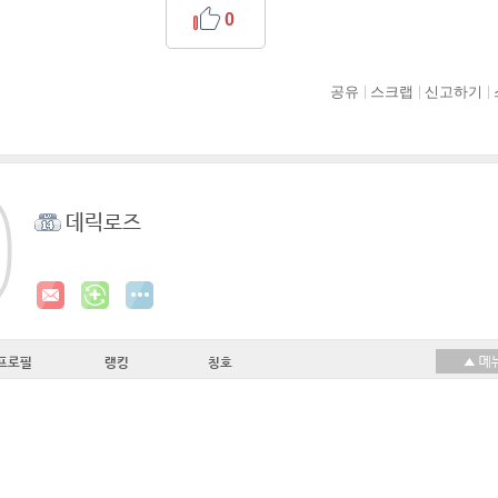
0
공유
스크랩
신고하기
데릭로즈
프로필
랭킹
칭호