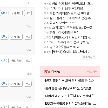
답글
AI발 원가 압박, 메인보드값 오르나
해외겜
[여행_국내] 남해 독일마을
여행
체험 캐릭터만으로 허상 40레벨 하이와티아 5분 컷!｜에이메스·린네·모니에 명함
감
0
공감 확인
신고
명조
실버 팰리스 CBT 화제의 순간·후기 모음
실팰
공명자 모먼트 | 수수
명조
답글
스위치2판 ‘몬헌 와일즈’, 30~40fps 목표 추정
해외겜
동해바다 추암해수욕장
여행
감
0
공감 확인
신고
넷마블, 신작 서브컬쳐 게임 [펄 인 블루] 티저 사이트 오픈
섭컬겜
아사쿠라 마이 성우 정보 및 주요 필모
아스오라
명조 X ??? 콜라보 예고
명조
답글
[무한대] 출시일, 8월 13일에 나오나
섭컬겜
새로고침
감
0
공감 확인
신고
핫딜
게시판
더보기+
답글
[78%] 질경이 에코아 워시 골드 폼, 150g, 1개
감
0
공감 확인
신고
쫄깃 통통 깐새우장 400g (간장/양념) 외 꼬막장
나이키 에어 포스 1 07 M 화이트블랙 FJ4146-129
답글
[BBQ] 매콤달콤 닭강정 2종(오리지널, 매콤한맛) 450g 3팩
감
0
공감 확인
신고