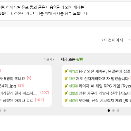
이전페이지
지금 뜨는
팟벤
더보기+
]
[1]
[1]
 다녀왔습니다.
이번주 교역소 룩 좋네요 2
FF7 외전 세계관, 완결편에 집결
와우
해외겜
[5]
[86]
술사 5경이 뜨네요
기습하는 법
빵값 문의 후기
저도 신차계약하고 차 받았습니다
메이플
차벤
[21]
[10
4회..jpg
카네이션 정보/공략글 모음
챌린저#77777 저격했습니다!
라이자 AI 채팅 RPG 게임 [RyzaCh
메이플
섭컬겜
[207]
라길래 결제 취소하고 나왔다
치노트 (8/5)
에이전트 신캐인데 너무 약한거 아
섬란 카구라 개발사 신작 [시노비 넥서
검은사막
섭컬겜
[103]
좋은 상향된 아제나 ㄷㄷ
이트 트레일러
벨가르딘 나이트메어 TOP 10 직업
넷마블, 신작 서브컬쳐 게임 [펄 인 블루
로아
섭컬겜