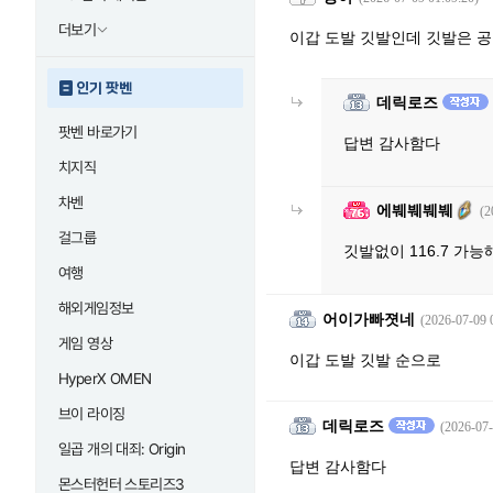
더보기
이갑 도발 깃발인데 깃발은 공
인기 팟벤
데릭로즈
팟벤 바로가기
답변 감사함다
치지직
차벤
에붸붸붸붸
(2
걸그룹
깃발없이 116.7 가능
여행
해외게임정보
어이가빠졋네
(2026-07-09 
게임 영상
이갑 도발 깃발 순으로
HyperX OMEN
브이 라이징
데릭로즈
(2026-07-
일곱 개의 대죄: Origin
답변 감사함다
몬스터헌터 스토리즈3