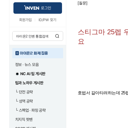
[질문]
로그인
회원가입
ID/PW 찾기
스티그마 25렙 
요
아이온2 화제 집중
정보 · 뉴스 모음
NC AI 팁 게시판
팁과 노하우 게시판
└
던전 공략
호법서 갈아타려하는데 25
└
성역 공략
└
스펙업 · 파밍 공략
치지직 팟벤