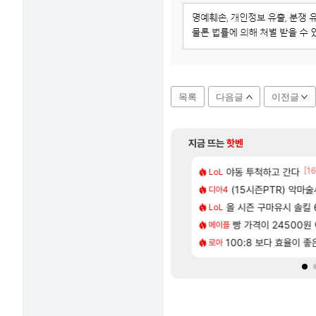
목록
다음글
이전글
지금 뜨는
핫벤
[205]
[16
2인 40%글 존나 긁히네 씨발
 길찾기/지도 공략 (1 ~ 12장)
야동 투척하고 간다
7년만에 가족여행을
LoL
여행
[82]
맛본 시점 민심 췤
2판 ‘몬헌 와일즈’, 30~40fps 목표 추정
(15시즌PTR) 악마
쿠를 먼저 보내서 
디아4
비스트
[63]
혈 먹튀 ㄷㄷ..
컷 만화 | 야간 보초는 너무 힘들어
올 시즌 구마유시 솔킬 6
비스트 오브 리인
LoL
비스트
[81]
 나온거 10추 하니 올리자
스트 때는 로비에 온라인 기능이 있는데
빵 가격이 24500원 이
리싱크드 1.06 패
메이플
리싱크드
[80]
5943점 벨가르딘 나이트메어 1관 클리어
 오브 리인카네이션 오픈 트레일러
100:8 보다 효율이 
슈로대Y 확장팩 업데
로아
PV