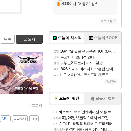
3000이니
·
'여행자' 칭호
새로고침
오늘의 치지직
오늘의 SOOP
목록
글쓰기
26년 7월 팔로우 상승량 TOP 30 - 월간 치지직
잡담
룩삼 니니 초대석 안내
정보
봉누도2 두 번째 티저 - 일상
클립
2026 치지직 이리대회 오픈컵 안내
정보
초ㅇㅎ) 수녀 코스프레 제로투
ㅗㅜㅑ
더보기+
오늘의 팟벤
오늘의 핫벤
새로고침
비스트 오브 리인카네이션 오픈 트레일러
PV
8월 28일 넷플릭스에서 예고편 공개 예정
GTA6
감
1
공감 확인
신고
슈로대Y 확장팩 업데이트 트레일러
PV
카가미하라 하루 성우 정보 및 주요 필모
아스오라