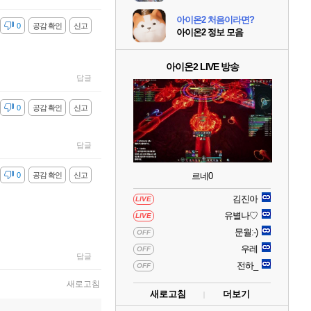
아이온2 처음이라면?
감
0
공감 확인
신고
아이온2 정보 모음
아이온2 LIVE 방송
답글
감
0
공감 확인
신고
답글
감
0
공감 확인
신고
르네0
김진아
LIVE
유별나♡
LIVE
문월:-)
OFF
우레
OFF
답글
전하_
OFF
새로고침
새로고침
더보기