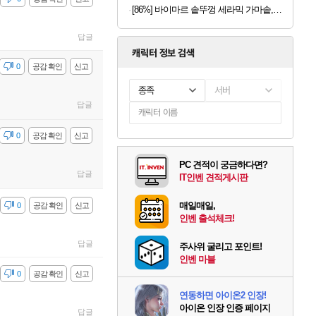
[86%] 바이마르 솥뚜껑 세라믹 가마솥, 16cm, 1개
답글
캐릭터 정보 검색
감
0
공감 확인
신고
종족
서버
답글
감
0
공감 확인
신고
PC 견적이 궁금하다면?
답글
IT인벤 견적게시판
매일매일,
감
0
공감 확인
신고
인벤 출석체크!
답글
주사위 굴리고 포인트!
인벤 마블
감
0
공감 확인
신고
연동하면 아이온2 인장!
아이온 인장 인증 페이지
답글