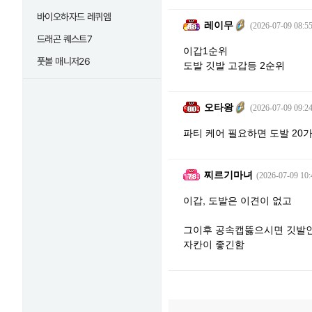
바이오하자드 레퀴엠
레이무
(2026-07-09 08:55
드래곤 퀘스트7
이갑1순위
풋볼 매니저26
도발 깃발 고갑등 2순위
오타왕
(2026-07-09 09:24
파티 케어 필요하면 도발 20
찌르기마녀
(2026-07-09 10:
이갑, 도발은 이견이 없고
그이후 공속캡뚫으시면 깃발인
자칸이 좋긴함