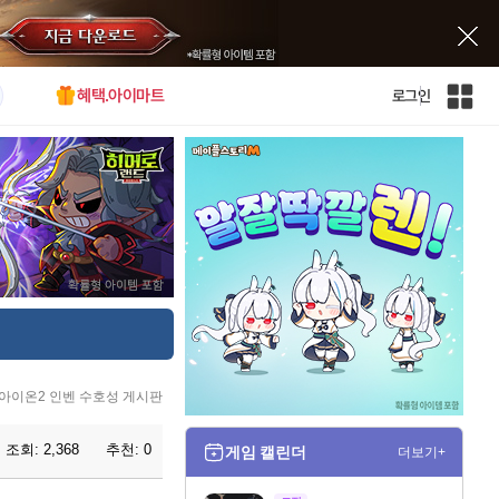
혜택.아이마트
로그인
인
벤
전
체
사
이
트
맵
아이온2 인벤 수호성 게시판
조회:
2,368
추천:
0
게임 캘린더
더보기+