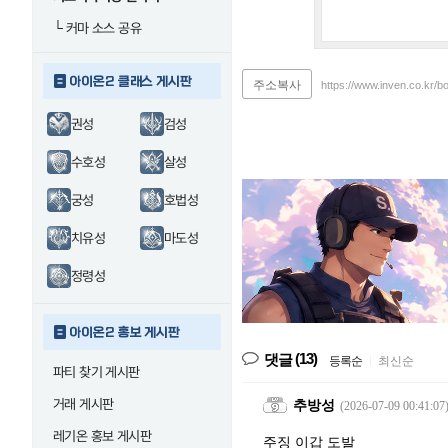
└
커마 소스 공유
아이온2 클래스 게시판
주소복사
https://www.inven.co.kr/b
권성
검성
수호성
살성
궁성
호법성
치유성
마도성
정령성
아이온2 홍보 게시판
(13)
댓글
등록순
|
최신순
파티 찾기 게시판
거래 게시판
추방성
(2026-07-09 00:41:07
레기온 홍보 게시판
주징 이갑 도발