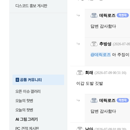
디스코드 홍보 게시판
데릭로즈
답변 감사함다
추방성
(2026-07-09
@데릭로즈
아 주징이
회래
(2026-07-09 00:51:16)
공통 커뮤니티
이갑 도발 깃발
오픈 이슈 갤러리
데릭로즈
오늘의 핫벤
오늘의 팟벤
답변 감사함다
AI 그림 그리기
PC 견적 게시판
낭아
(2026-07-09 01:09:20)