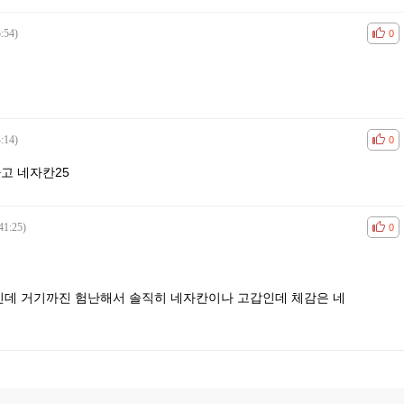
:54)
공감
비공
0
:14)
공감
비공
0
가고 네자칸25
41:25)
공감
비공
0
데 거기까진 험난해서 솔직히 네자칸이나 고갑인데 체감은 네