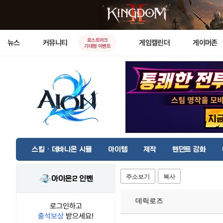
로스트아크
뉴스
커뮤니티
게임캘린더
게이머존
기대평 이벤트
스킬 · 데바니온 시뮬
아이템
제작
펜던트 강화
주소보기
복사
아이온2 인벤
데릭로즈
로그인하고
출석보상
받으세요!