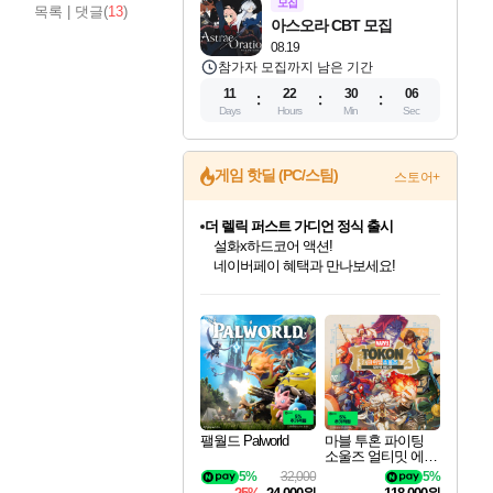
모집
목록
|
댓글(
13
)
아스오라 CBT 모집
08.19
참가자 모집까지 남은 기간
11
22
30
05
Days
Hours
Min
Sec
게임 핫딜 (PC/스팀)
스토어+
더 렐릭 퍼스트 가디언 정식 출시
설화x하드코어 액션!
네이버페이 혜택과 만나보세요!
인벤게임즈 8월 특별 할인!
드래곤소드: 어웨이크닝 입점!
문명 7 특별 할인!
마블 투혼 파이팅 소울즈 정식출시!
귀무자: 검의 길 예약 판매 중!
비스트 오브 리인카네이션 정식 출시!
커세어 코브 출시 기념 할인!
베데스다 40주년 기념 할인 중!
캡콤 프렌차이즈 할인 진행 중!
캡콤 일부 상품 상시 할인
스타워즈 은하계 레이서
로블록스 기프트 카드 공식 입점
인기 퍼블리셔 모음!
스팀으로 만나는 드래곤소드!
조선&고려 DLC 출시 예정
마블 히어로 총 출동&화려한 격투!
10% 할인과
게임프릭 신작 IP
해적'섬'을 발전시키자!
베데스다의 명작들을
몬헌, 바하 등 인기 IP를
몬헌 와일즈 & 드래곤즈 도그마2
인벤게임즈에서 10% 추가 적립
Robux를 가장 안전하고
최대 90% 할인가를 만나보세요!
네이버혜택과 함께 만나보세요!
50%할인&추가 적립까지!
네이버 포인트 혜택까지!
이니&베니 혜택까지!
네이버 혜택가와 함께 예약하세요!
할인&네이버혜택으로 만나보세요!
40주년 프로모션으로 만나보세요!
할인가에 만나보세요!
일부 에디션 상시 할인!
혜택으로 예약 판매 중
편안하게 충전하세요
팰월드 Palworld
마블 투혼 파이팅
소울즈 얼티밋 에디
션 예약구매 MARV
5%
32,000
5%
EL Tokon Fighting S