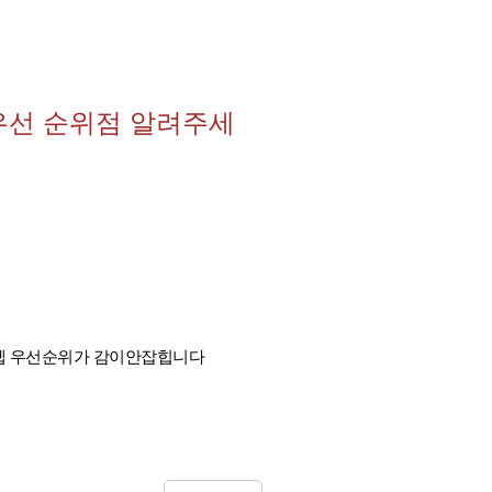
우선 순위점 알려주세
렙 우선순위가 감이안잡힙니다