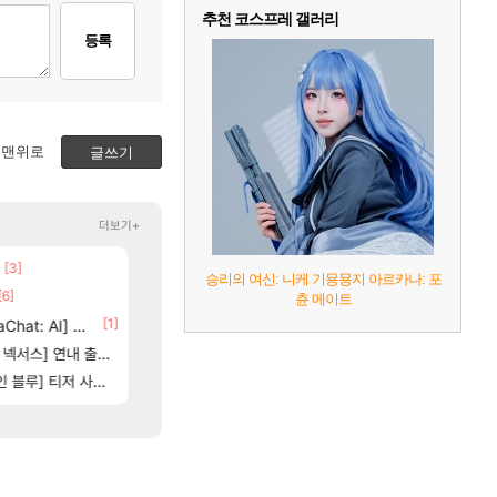
추천 코스프레 갤러리
등록
맨위로
글쓰기
더보기+
[3]
[205]
신호등 2인 40%글 존나 긁히네 씨발
챕터별 길찾기/지도 공략 (1 ~ 12장)
메이플
비스트
승리의 여신: 니케 기묭묭지 아르카나: 포
[6]
[82]
벨가르딘 맛본 시점 민심 췤
스위치2판 ‘몬헌 와일즈’, 30~40fps 목표 추
로아
해외겜
츈 메이트
0]
[1]
[63]
at: AI] 공개
부산 헌혈 먹튀 ㄷㄷ..
4컷 만화 | 야간 보초는 너무 힘들어
메이플
아주프로
[15]
[81]
님?
스] 연내 출시 예정
보상 공지 나온거 10추 하니 올리자
테스트 때는 로비에 온라인 기능이 있는데
로아
리밋제로
[125]
[
별 분포
] 티저 사이트 오픈
로펙 평균 5943점 벨가르딘 나이트메어 1관 클리어
비스트 오브 리인카네이션 오픈 트레일러
로아
PV