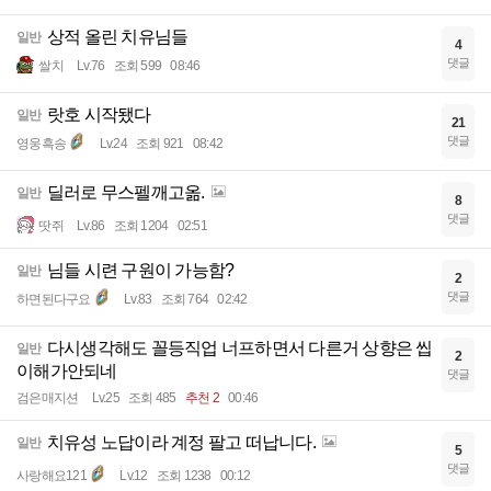
상적 올린 치유님들
일반
4
댓글
쌀치
Lv.76
조회 599
08:46
랏호 시작됐다
일반
21
댓글
영웅흑송
Lv.24
조회 921
08:42
딜러로 무스펠깨고옮.
일반
8
댓글
땃쥐
Lv.86
조회 1204
02:51
님들 시련 구원이 가능함?
일반
2
댓글
하면된다구요
Lv.83
조회 764
02:42
다시생각해도 꼴등직업 너프하면서 다른거 상향은 씹
일반
2
이해가안되네
댓글
검은매지션
Lv.25
조회 485
추천 2
00:46
치유성 노답이라 계정 팔고 떠납니다.
일반
5
댓글
사랑해요121
Lv.12
조회 1238
00:12