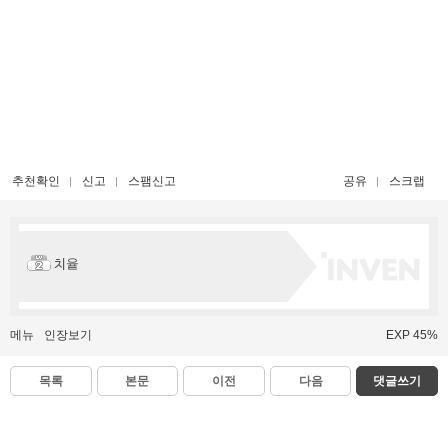
추천확인
신고
스팸신고
공유
스크랩
치윹
메뉴
인장보기
EXP 45%
목록
본문
이전
다음
댓글쓰기