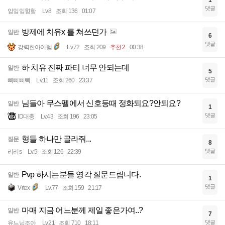
댓글
잉잉잉힝항
Lv.8
조회 136
01:07
방제에 치유x 를 쳐쓰던가
일반
6
댓글
강력한아이템
Lv.72
조회 209
추천 2
00:38
하 치유 진짜 파티 너무 안되는데
일반
5
댓글
삐삐삐삑
Lv.11
조회 260
23:37
님들아 무스펠에서 신호등때 정화되요?안되요?
일반
1
댓글
ID대충
Lv.43
조회 196
23:05
형들 하나만 골라줘...
질문
8
댓글
리리s
Lv.5
조회 126
22:39
Pvp 하시는분들 영각 질문드립니다.
일반
1
댓글
Vrtex
Lv.77
조회 159
21:17
마매 지금 어느분께 제일 좋은가여..?
일반
7
댓글
유느님조아
Lv.21
조회 710
18:11