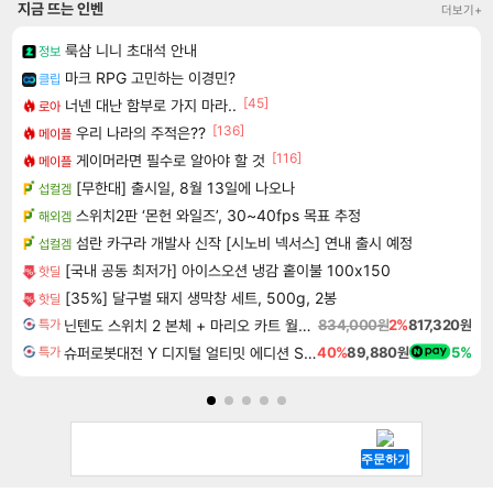
지금 뜨는 인벤
더보기+
룩삼 니니 초대석 안내
정보
마크 RPG 고민하는 이경민?
클립
[45]
너넨 대난 함부로 가지 마라..
로아
[136]
우리 나라의 주적은??
메이플
[116]
게이머라면 필수로 알아야 할 것
메이플
[무한대] 출시일, 8월 13일에 나오나
섭컬겜
스위치2판 ‘몬헌 와일즈’, 30~40fps 목표 추정
해외겜
섬란 카구라 개발사 신작 [시노비 넥서스] 연내 출시 예정
섭컬겜
[국내 공동 최저가] 아이스오션 냉감 홑이불 100x150
핫딜
[35%] 달구벌 돼지 생막창 세트, 500g, 2봉
핫딜
닌텐도 스위치 2 본체 + 마리오 카트 월드 + 포켓몬 포코피아 번들
834,000원
2%
817,320원
특가
슈퍼로봇대전 Y 디지털 얼티밋 에디션 Super Robot Wars Y Digital Ultimate Edition
40%
89,880원
5%
특가