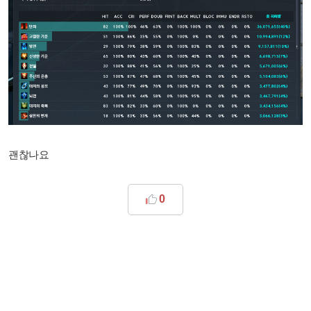
괜찮나요
0