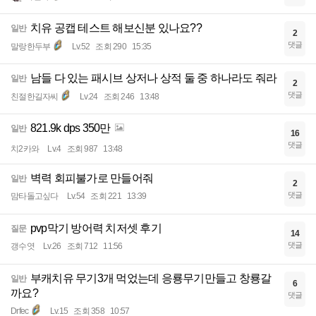
치유 공캡 테스트 해보신분 있나요??
일반
2
댓글
말랑한두부
Lv.52
조회 290
15:35
남들 다 있는 패시브 상저나 상적 둘 중 하나라도 줘라
일반
2
댓글
친절한길자씨
Lv.24
조회 246
13:48
821.9k dps 350만
일반
16
댓글
치2카와
Lv.4
조회 987
13:48
벽력 회피불가로 만들어줘
일반
2
댓글
맘타돌고싶다
Lv.54
조회 221
13:39
pvp막기 방어력 치저셋 후기
질문
14
댓글
갱수엿
Lv.26
조회 712
11:56
부캐치유 무기3개 먹었는데 응룡무기만들고 창룡갈
일반
6
까요?
댓글
Drfec
Lv.15
조회 358
10:57