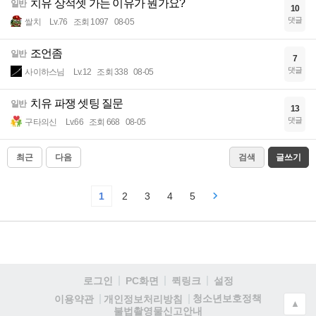
치유 상적셋 가는 이유가 뭔가요?
일반
10
댓글
쌀치
Lv.76
조회 1097
08-05
조언좀
일반
7
댓글
사이하스님
Lv.12
조회 338
08-05
치유 파쟁 셋팅 질문
일반
13
댓글
구타의신
Lv.66
조회 668
08-05
최근
다음
검색
글쓰기
1
2
3
4
5
로그인
PC화면
퀵링크
설정
청소년보호정책
이용약관
개인정보처리방침
▲
불법촬영물신고안내