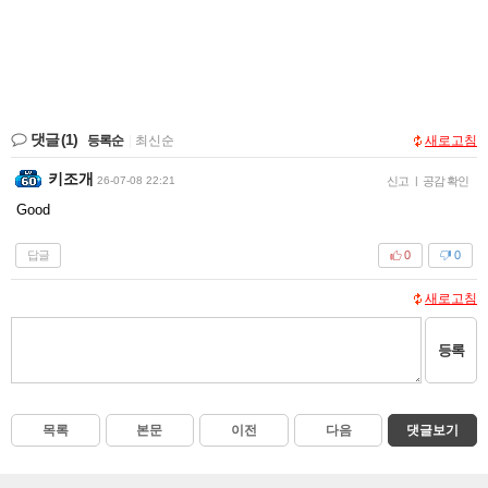
댓글
(1)
등록순
|
최신순
새로고침
키조개
26-07-08 22:21
신고
|
공감 확인
Good
답글
0
0
새로고침
등록
목록
본문
이전
다음
댓글보기