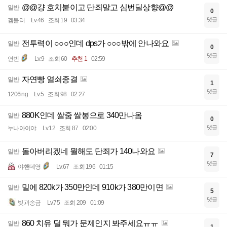
@@걍 호치붙이고 단죄말고 심번딜상향@@
일반
0
댓글
겜블러
Lv.46
조회 19
03:34
전투력이 ○○○인데 dps가 ○○○밖에 안나와요
일반
0
댓글
연빈
Lv.9
조회 60
추천 1
02:59
자연빵 열쇠종결
일반
1
댓글
1206ing
Lv.5
조회 98
02:27
880K인데 쌀줌 쌀봉으로 340만나옴
일반
0
댓글
누나아이야
Lv.12
조회 87
02:00
돌아버리겠네 뭘해도 단죄가 140나와요
일반
7
댓글
야핸데영
Lv.67
조회 196
01:15
밑에 820k가 350만인데 910k가 380만이면
일반
5
댓글
빚과송금
Lv.75
조회 209
01:09
860 치유 딜 뭐가 문제인지 봐주세요ㅠㅠ
일반
1