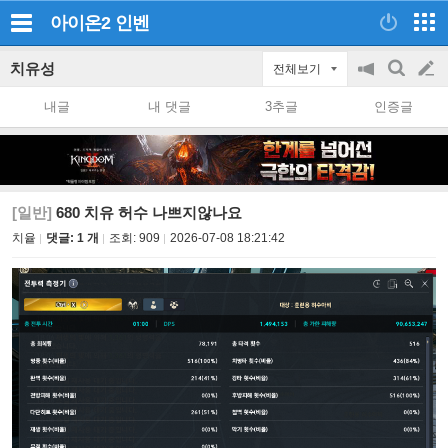
아이온2
인벤
치유성
전체보기
공
검
글
지
색
내글
내 댓글
3추글
인증글
on/off
쓰
기
[일반]
680 치유 허수 나쁘지않나요
치윹
댓글: 1 개
조회:
909
2026-07-08 18:21:42