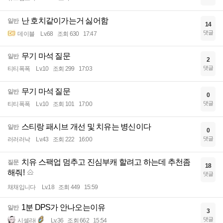
난 호치같이가는거 싫어함
일반
14
댓글
데이블
Lv.68
조회 630
17:47
무기 마석 질문
일반
2
댓글
티티폭폭
Lv.10
조회 299
17:03
무기 마석 질문
일반
0
댓글
티티폭폭
Lv.10
조회 101
17:00
스티랑 패시브 개선 및 치유는 병신이다
일반
0
댓글
러러러낙
Lv.43
조회 222
16:00
치유 스팩업 멈추고 진심부캐 할려고 하는데 추천좀
질문
18
해줘!
댓글
채채입니다
Lv.18
조회 449
15:59
1분 DPS가 안나오는이유
일반
3
댓글
시셀라i
Lv.36
조회 662
15:54