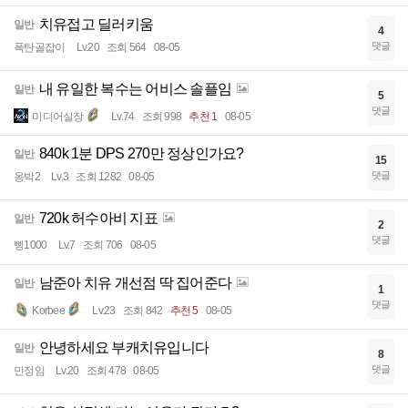
치유접고 딜러키움
일반
4
댓글
폭탄골잡이
Lv.20
조회 564
08-05
내 유일한 복수는 어비스 솔플임
일반
5
댓글
미디어실장
Lv.74
조회 998
추천 1
08-05
840k 1분 DPS 270만 정상인가요?
일반
15
댓글
옹박2
Lv.3
조회 1282
08-05
720k 허수아비 지표
일반
2
댓글
삥1000
Lv.7
조회 706
08-05
남준아 치유 개선점 딱 집어준다
일반
1
댓글
Korbee
Lv.23
조회 842
추천 5
08-05
안녕하세요 부캐치유입니다
일반
8
댓글
민정임
Lv.20
조회 478
08-05