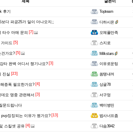
제목
글쓴이
k 후기
Topteam
5보다 파공25가 딜이 더나오지;;
디하시온
[7]
 타수 마매 문의
오체풀만족
[5]
p 가이드
스지로
[5]
는건가요?
Milkstars
[3]
 강타 완벽 어디서 챙기나요?
이유로운팅
[23]
 진실
쏨탱내꺼
[4]
피해증폭 필요한가요?
상굴78
[3]
인데요 명중 관련해서
서구멍
 질문드립니다
백미병띤
[13]
pvp징징되는 이유가 뭔가요?
법사너프좀
[4]
 및 스킬셋 공유
다솜3942