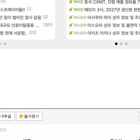
[4]
성우 정보 및 주요 필모
펄없의 퍼주는듯하면서 악랄한 B
중국 CXMT, D램 매출 점유율 7%…
검은사막
해외겜
[1]
[5]
스프레이어들!!
위치 공략 (36개) - 미식가 도전과제
주말패키지 결과.....
메모리 3사, 2027년 생산분 완
리니지M
해외겜
[1]
[2]
[5]
?
던 일이 벌어진 참사 같음
D.mon 스킬셋 나왔다
아사쿠라 마이 성우 정보 및 주
오버워치
아스오라
[261]
규모 인원이탈종용 추정사건
과 앞으로의 예상 (루머)
환산 13만 스펙으로 삐져서 매주 수로 10만점 치
아스오라 성우 정보 및 출연작 
메이플
아스오라
[22]
- 서리화신의 분노 티저
환 쪼매 서운함..
영웅무기도안 제작 질문
아키츠 아키나 성우 정보 및 주
SOL
아스오라
3추글
즐겨찾기
정보