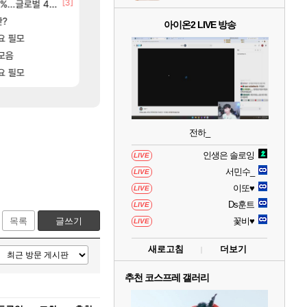
[24]
[3]
[15]
M 설계
글로벌 4위로 부상
중상유저들
8월 28일 넷플릭스에서 예고편 공개 예정
검은사막
GTA6
[56]
판?
후닝 780억 부자 아니였음??
선녀바위해수욕장
메이플
여행
아이온2 LIVE 방송
[28]
[1]
요 필모
결국 돌고 돌아 와우
[여행_국내] 남해 독일마을
와우
여행
[88]
[73]
고있으면 ㅋㅋ
모음
유물칭호 따왔습니다
모든 엘리트 골렘 위치 공략 (30개) - 방랑 결
로아
비스트
[83]
요 필모
아이고... 길드내에서 쿠데타 일어났네
모든 바우에라 업그레이드 아이템 획득 위치 공략 (89
메이플
비스트
전하_
인생은 솔로잉
LIVE
서민수_
LIVE
이또♥
LIVE
Ds훈트
LIVE
목록
글쓰기
꽃비♥
LIVE
새로고침
더보기
추천 코스프레 갤러리