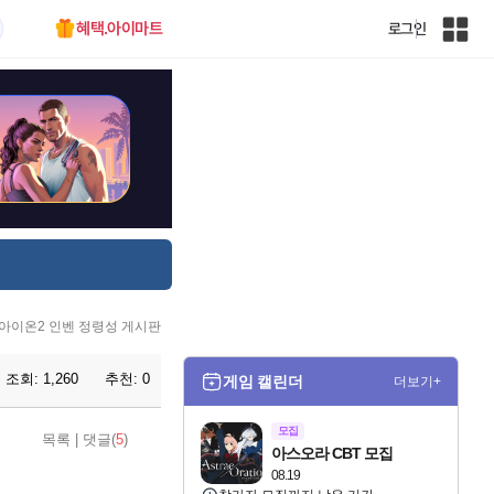
혜택.아이마트
로그인
인
벤
전
체
사
이
트
맵
아이온2 인벤 정령성 게시판
조회:
1,260
추천:
0
게임 캘린더
더보기+
모집
목록
|
댓글(
5
)
아스오라 CBT 모집
08.19