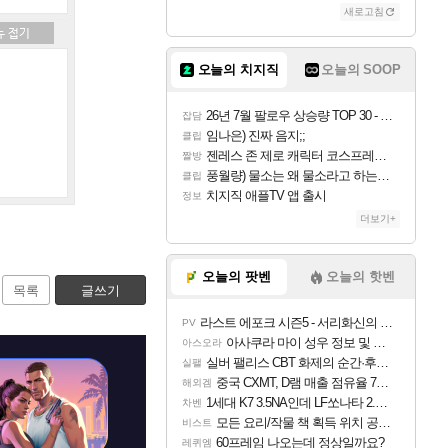
새로고침
오늘의 치지직
오늘의 SOOP
26년 7월 팔로우 상승량 TOP 30 - 월간 치지직
잡담
임나은) 진짜 음지;;
클립
젠레스 존 제로 캐릭터 코스프레한 꽁주
짤방
풍월량) 물소는 왜 물소라고 하는거야? 아! 그만 ㅋㅋ
클립
치지직 애플TV 앱 출시
정보
더보기+
오늘의 팟벤
오늘의 핫벤
목록
글쓰기
라스트 에포크 시즌5 - 서리화신의 분노 티저
PV
아사쿠라 마이 성우 정보 및 주요 필모
아스오라
실버 팰리스 CBT 화제의 순간·후기 모음
실팰
중국 CXMT, D램 매출 점유율 7%…글로벌 4위로 부상
해외겜
1세대 K7 3.5NA인데 LF쏘나타 2.0NA 기변하면 유류비 절약이 얼마나 될까요..?
차벤
모든 요리/작물 책 획득 위치 공략 (36개) - 미식가 도전과제
비스트
60프레임 나오는데 정상일까요?
레퀴엠