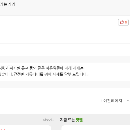
밀리는거라
)
공감
비공
0
이전페이지
지금 뜨는
팟벤
더보기+