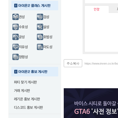
아이온2 클래스 게시판
인장
권성
검성
수호성
살성
궁성
호법성
치유성
마도성
정령성
주소복사
https://www.inven.co.kr/b
아이온2 홍보 게시판
파티 찾기 게시판
거래 게시판
레기온 홍보 게시판
디스코드 홍보 게시판