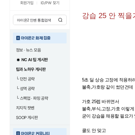
회원가입
ID/PW 찾기
강습 25 안 찍
아이온2 화제 집중
정보 · 뉴스 모음
NC AI 팁 게시판
팁과 노하우 게시판
└
던전 공략
5초 딜 상승 고정에 적용하
불축,가호랑 같이 썼던건데
└
성역 공략
└
스펙업 · 파밍 공략
가호 25렙 바뀌면서
치지직 팟벤
불축,부식,고정,가호 이렇게
굳이 강습을 채용할 필요가 
SOOP 게시판
쿨도 안 맞고
아이온2 커뮤니티