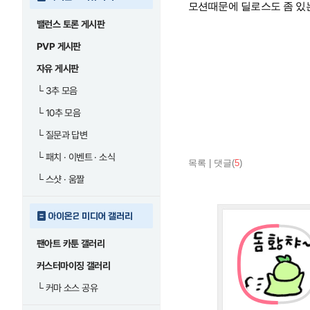
모션때문에 딜로스도 좀 있
밸런스 토론 게시판
PVP 게시판
자유 게시판
└
3추 모음
└
10추 모음
└
질문과 답변
└
패치 · 이벤트 · 소식
목록
|
댓글(
5
)
└
스샷 · 움짤
아이온2 미디어 갤러리
팬아트 카툰 갤러리
커스터마이징 갤러리
└
커마 소스 공유