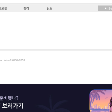
프로필
랭킹
칭호
oard/aion2/6454/8359