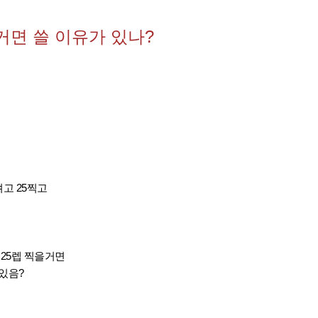
을거면 쓸 이유가 있나?
려고 25찍고
 25렙 찍을거면
있음?