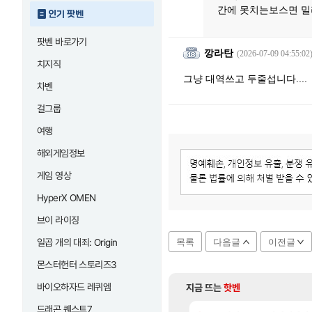
간에 못치는보스면 
인기 팟벤
팟벤 바로가기
깡라탄
(2026-07-09 04:55:02
치지직
그냥 대역쓰고 두줄섭니다....
차벤
걸그룹
여행
해외게임정보
게임 영상
HyperX OMEN
브이 라이징
일곱 개의 대죄: Origin
목록
다음글
이전글
몬스터헌터 스토리즈3
바이오하자드 레퀴엠
지금 뜨는
핫벤
드래곤 퀘스트7