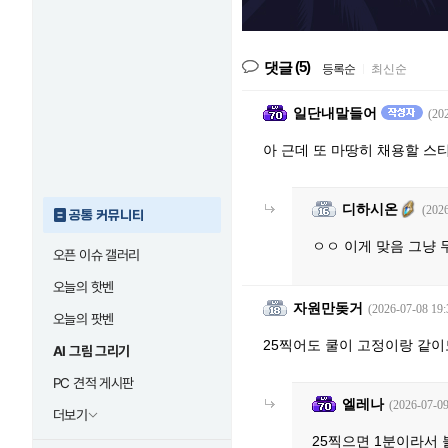
(5)
댓글
등록순
|
최신순
일단내말들어
(20
아 근데 또 마땅히 채용할 스
디하시온
(2026
공통 커뮤니티
ㅇㅇ 이게 맞음 그냥 
오픈 이슈 갤러리
오늘의 핫벤
자원만돚거
(2026-07-08 19:
오늘의 팟벤
25찍어도 쿨이 고정이랑 같이
AI 그림 그리기
PC 견적 게시판
엘레나
(2026-07-09
더보기
25찍으면 1분이라서 