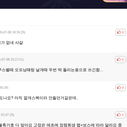
26-07-08 18:59:29)
공감
비공
0
티가 없네 샤갈
-07-08 19:23:51)
공감
비공
0
무스펠때 오프닝떄랑 날개때 두번 딱 돌리는용으로 쓰긴함...
36:29)
공감
비공
0
도나요? 아직 깔개스펙이라 안돌던거같은데..
 03:47:26)
공감
비공
0
불축가호 다 맞아요 고정은 애초에 정령회생 렙+보스에 따라 달라요 중