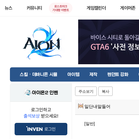
로스트아크
뉴스
커뮤니티
게임캘린더
게이머존
기대평 이벤트
스킬 · 데바니온 시뮬
아이템
제작
펜던트 강화
주소보기
복사
아이온2 인벤
일단내말들어
로그인하고
출석보상
받으세요!
[일반]
로그인