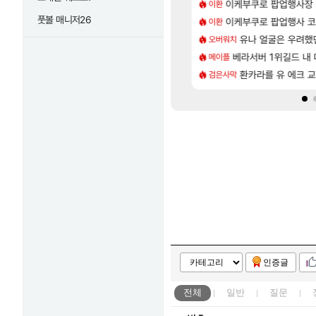
[15]
유저들
 28일 넷플릭스에서 예고편 공개 예정
이케부쿠로 팝업행사장
카가미하라 하루 
이환
아스오라
풋볼 매니저26
[56]
80억 부자 아니였음??
위해수욕장
이케부쿠로 팝업행사 코
모든 요리/작물 책 획득 
이환
비스트
[28]
[1]
 돌아 와우
_국내] 남해 독일마을
아반테 2.0 자연흡기
유나 얼굴은 우려했
오버워치
차벤
[73]
 따왔습니다
엘리트 골렘 위치 공략 (30개) - 방랑 결투가
베라서버 1위길드 내 대
무한대 아난타 유출
메이플
섭컬겜
[83]
.. 길드내에서 쿠데타 일어났네
바우에라 업그레이드 아이템 획득 위치 공략 (89개)
라스트 에포크 시즌5 
환카라를 유 에크 교
검은사막
PV
인증글
전체
일반
질문