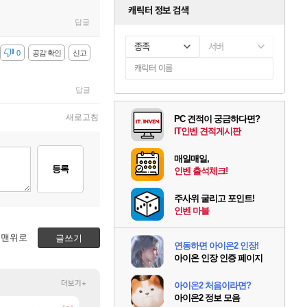
캐릭터 정보 검색
답글
종족
서버
감
0
공감 확인
신고
답글
새로고침
PC 견적이 궁금하다면?
IT인벤 견적게시판
매일매일,
등록
인벤 출석체크!
주사위 굴리고 포인트!
인벤 마블
맨위로
글쓰기
연동하면 아이온2 인장!
아이온 인장 인증 페이지
더보기+
아이온2 처음이라면?
아이온2 정보 모음