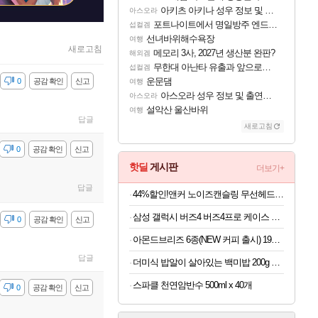
아키츠 아키나 성우 정보 및 주요 필모
아스오라
포트나이트에서 명일방주 엔드필드 [펠리카] 판매 예정
섭컬겜
선녀바위해수욕장
여행
새로고침
메모리 3사, 2027년 생산분 완판?
해외겜
무한대 아난타 유출과 앞으로의 예상 (루머)
섭컬겜
운문댐
감
0
공감 확인
신고
여행
아스오라 성우 정보 및 출연작 모음
아스오라
설악산 울산바위
여행
답글
새로고침
감
0
공감 확인
신고
핫딜
게시판
더보기+
답글
44%할인!앤커 노이즈캔슬링 무선헤드폰 A3040
삼성 갤럭시 버즈4 버즈4프로 케이스 양은 냄비 커버
감
0
공감 확인
신고
아몬드브리즈 6종(NEW 커피 출시) 190ML/950ML 10팩/24팩/48팩 중 택 1
답글
더미식 밥알이 살아있는 백미밥 200g 24개 외 잡곡밥류,덮밥소스7종 외
스파클 천연암반수 500ml x 40개
감
0
공감 확인
신고