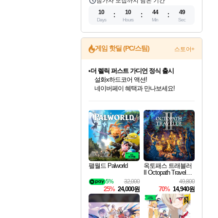
참가자 모집까지 남은 기간
10
10
44
48
Days
Hours
Min
Sec
게임 핫딜 (PC/스팀)
스토어+
더 렐릭 퍼스트 가디언 정식 출시
설화x하드코어 액션!
네이버페이 혜택과 만나보세요!
인벤게임즈 8월 특별 할인!
드래곤소드: 어웨이크닝 입점!
문명 7 특별 할인!
마블 투혼 파이팅 소울즈 정식출시!
귀무자: 검의 길 예약 판매 중!
비스트 오브 리인카네이션 정식 출시!
커세어 코브 출시 기념 할인!
베데스다 40주년 기념 할인 중!
캡콤 프렌차이즈 할인 진행 중!
캡콤 일부 상품 상시 할인
스타워즈 은하계 레이서
로블록스 기프트 카드 공식 입점
인기 퍼블리셔 모음!
스팀으로 만나는 드래곤소드!
조선&고려 DLC 출시 예정
마블 히어로 총 출동&화려한 격투!
10% 할인과
게임프릭 신작 IP
해적'섬'을 발전시키자!
베데스다의 명작들을
몬헌, 바하 등 인기 IP를
몬헌 와일즈 & 드래곤즈 도그마2
인벤게임즈에서 10% 추가 적립
Robux를 가장 안전하고
최대 90% 할인가를 만나보세요!
네이버혜택과 함께 만나보세요!
50%할인&추가 적립까지!
네이버 포인트 혜택까지!
이니&베니 혜택까지!
네이버 혜택가와 함께 예약하세요!
할인&네이버혜택으로 만나보세요!
40주년 프로모션으로 만나보세요!
할인가에 만나보세요!
일부 에디션 상시 할인!
혜택으로 예약 판매 중
편안하게 충전하세요
팰월드 Palworld
옥토패스 트래블러
II Octopath Traveler I
I
5%
32,000
49,800
25%
24,000원
70%
14,940원