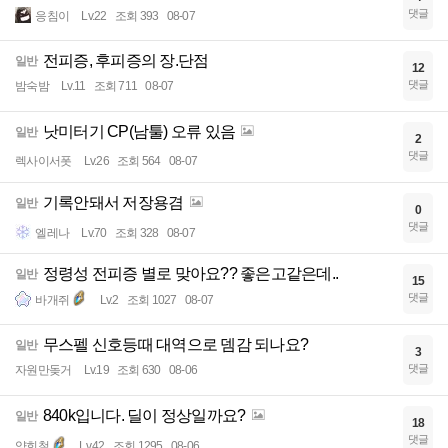
댓글
응침이
Lv.22
조회 393
08-07
전피증, 후피증의 장.단점
일반
12
댓글
밤숙밤
Lv.11
조회 711
08-07
낫미터기 CP(남툴) 오류 있음
일반
2
댓글
렉사이서폿
Lv.26
조회 564
08-07
기록안돼서 저장용겸
일반
0
댓글
엘레나
Lv.70
조회 328
08-07
정령성 전피증 별로 맞아요?? 좋은고같은데..
일반
15
댓글
바개쥐
Lv.2
조회 1027
08-07
무스펠 신호등때 대역으로 뎀감 되나요?
일반
3
댓글
자원만돚거
Lv.19
조회 630
08-06
840k입니다. 딜이 정상일까요?
일반
18
댓글
양희철
Lv.42
조회 1295
08-06