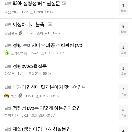
830k 정령성 허수딜질문
일반
3
댓글
다솜3942
Lv.2
조회 560
08-07
이상하다.... 불축..
일반
5
댓글
옆집팬드
Lv.25
조회 691
08-07
정령 뉴비인데요 파공 스킬관련 pvp
일반
1
댓글
요리왕묵룡
Lv.43
조회 308
08-07
정령pvp조율질문
일반
1
댓글
아용투
Lv.10
조회 314
08-07
부캐이긴한데 딜지분이거 맞나여?
일반
2
댓글
짹스
Lv.71
조회 617
08-07
정령성 pvp는 어떻게 하는건가요?
일반
6
댓글
깜찍김양
Lv.11
조회 539
08-07
재업) 궁성이랑 ㄱㅎ 하실분?
일반
4