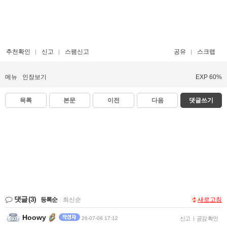
추천확인
신고
스팸신고
공유
스크랩
메뉴
인장보기
EXP 60%
목록
본문
이전
다음
댓글쓰기
댓글
(3)
등록순
|
최신순
새로고침
Hoowy
26-07-08 17:12
신고
|
공감 확인