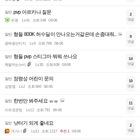
pvp 아르카나 질문
일반
2
댓글
위풍
Lv.41
조회 348
08-06
형들 800K 허수딜이 안나오는거같은데 손좀대줘..
일반
9
댓글
용해동빈티지
Lv.4
조회 769
08-06
형들 pvp 스티그마 뭐뭐 쓰나요
일반
14
댓글
폭팔하는뉴비
Lv.30
조회 608
08-06
정령성 어린이 문의
일반
10
댓글
김잼잼
Lv.2
조회 586
08-06
한번만 봐주세요 ㅠㅠ
일반
11
댓글
이유로운팅
Lv.12
조회 791
08-06
낫터기 되게 좋네요
일반
2
댓글
개거니
Lv.31
조회 1137
추천 1
08-06