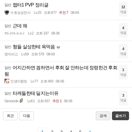
챕터1 PVP 정리글
일반
12
댓글
수호성성전사
Lv.25
조회 877
추천 7
08-06
근데 왜
일반
4
댓글
하나마나나나
Lv.2
조회 337
08-06
형들 살성한테 욕먹음 ㅠ
일반
4
댓글
명자라고
Lv.59
조회 579
08-06
어지간하면 겜하면서 후회 잘 안하는데 정령한건 후회
일반
1
됨
댓글
인생이함정
Lv.77
조회 490
08-06
타캐들한테 딜지는이유
일반
3
댓글
Genocide
Lv.61
조회 837
추천 1
08-06
최근
다음
검색
글쓰기