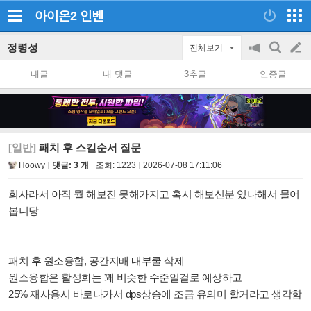
아이온2
인벤
정령성
전체보기
공
검
글
지
색
내글
내 댓글
3추글
인증글
on/off
쓰
기
[일반]
패치 후 스킬순서 질문
Hoowy
댓글: 3 개
조회:
1223
2026-07-08 17:11:06
회사라서 아직 뭘 해보진 못해가지고 혹시 해보신분 있나해서 물어
봅니당
패치 후 원소융합, 공간지배 내부쿨 삭제
원소융합은 활성화는 꽤 비슷한 수준일걸로 예상하고
25% 재사용시 바로나가서 dps상승에 조금 유의미 할거라고 생각함