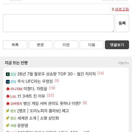
새로고침
등록
목록
본문
이전
다음
댓글보기
지금 뜨는 인벤
더보기+
[14]
26년 7월 팔로우 상승량 TOP 30 - 월간 치지직
잡담
[5]
주식 UFC라는 우정잉
클립
[19]
미쳤다. 자랑글
리니지M
[33]
t1 3세트 진 이유
LoL
[6]
병신 게임 서버 관리도 못하냐 이젠?
오버워치
[명조 | 도미노피자 콜라보] 예고
명조
세계관 소개 | 소명 상인회
명조
운문댐
여행