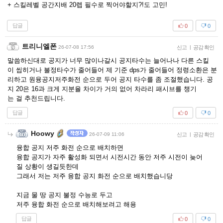
+ 스킬레벨 공간지배 20렙 필수로 찍어야할지?!도 고민!
답글
0
0
트리니엘폰
26-07-08 17:56
신고
|
공감 확인
말씀하신대로 공지가 너무 많이나갈시 공지타수는 늘어나나 다른 스킬
이 씹히거나 불정타수가 줄어들어 제 기준 dps가 줄어들어 정령소환은 분
리하고 원융공지저주화전 순으로 두어 공지 타수를 좀 조절했습니다. 공
지 20은 16과 크게 지분율 차이가 거의 없어 차라리 패시브를 챙기
는 걸 추천드립니다.
답글
0
0
Hoowy
26-07-09 11:06
신고
|
공감 확인
융합 공지 저주 화전 순으로 배치하면
융합 공지가 자주 활성화 되면서 시전시간 동안 저주 시전이 늦어
질 상황이 생길듯한데
그래서 저는 저주 융합 공지 화전 순으로 배치했습니당
지금 물 땅 공지 불정 수능로 두고
저주 융합 화전 순으로 배치해보려고 해용
답글
0
0