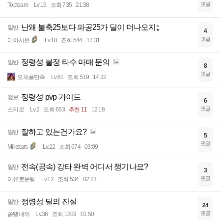
댓글
Topteam
Lv.19
조회 735
21:38
난왜 불축25보다 파공25가 딜이 더나오지;;
일반
4
댓글
디하시온
Lv.18
조회 544
17:31
정령성 불정 타수 마매 문의
일반
8
댓글
오체풀만족
Lv.61
조회 519
14:32
정령성 pvp 가이드
정보
6
댓글
스지로
Lv.2
조회 663
추천 11
12:18
잘하고 있는건가요?
일반
5
댓글
Milkstars
Lv.22
조회 674
03:09
전속(공속) 강타 완벽 어디서 챙기나요?
일반
3
댓글
이유로운팅
Lv.12
조회 534
02:23
정령성 딜의 진실
일반
24
댓글
쏨탱내꺼
Lv.36
조회 1209
01:50