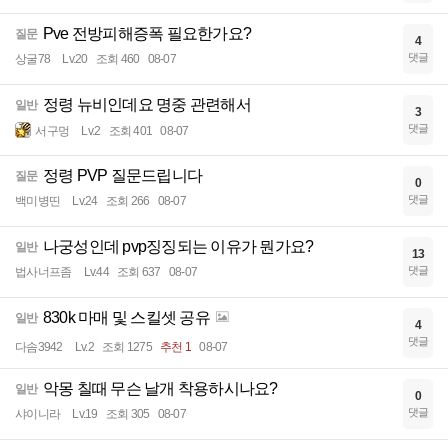
Pve 전방피해증폭 필요한가요?
질문
4
댓글
상굴78
Lv.20
조회 460
08-07
정령 뉴비인데요 명중 관련해서
일반
3
댓글
서구멍
Lv.2
조회 401
08-07
정령 PVP 질문드립니다
질문
0
댓글
백미병띤
Lv.24
조회 266
08-07
나궁성인데 pvp징징되는 이유가 뭔가요?
일반
13
댓글
법사너프좀
Lv.44
조회 637
08-07
830k 마매 및 스킬셋 공유
일반
4
댓글
다솜3942
Lv.2
조회 1275
추천 1
08-07
악몽 칠때 무슨 날개 착용하시나요?
일반
0
댓글
샤이니라
Lv.19
조회 305
08-07