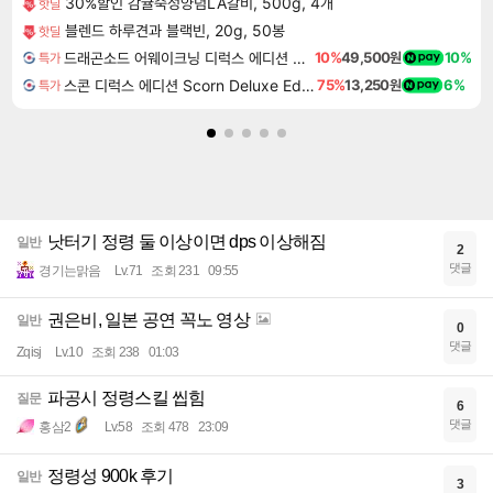
30%할인 감귤숙성양념LA갈비, 500g, 4개
핫딜
블렌드 하루견과 블랙빈, 20g, 50봉
핫딜
드래곤소드 어웨이크닝 디럭스 에디션 DragonSword Awakening Deluxe Edition
10%
49,500원
10%
특가
스콘 디럭스 에디션 Scorn Deluxe Edition
75%
13,250원
6%
특가
낫터기 정령 둘 이상이면 dps 이상해짐
일반
2
댓글
경기는맑음
Lv.71
조회 231
09:55
권은비, 일본 공연 꼭노 영상
일반
0
댓글
Zqisj
Lv.10
조회 238
01:03
파공시 정령스킬 씹힘
질문
6
댓글
홍삼2
Lv.58
조회 478
23:09
정령성 900k 후기
일반
3