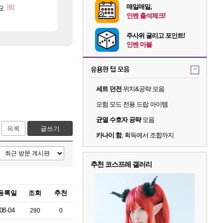
매일매일,
[6]
[115]
요
씨발 컬프프 클릭 미스낫네
메모리 3사, 2027년 생산분 완판?
메이플
해외겜
인벤 출석체크!
[9]
[7]
고 ????
도와주세요..!
아사쿠라 마이 성우 정보 및 주요 필모
SOL
아스오라
주사위 굴리고 포인트!
인벤 마블
유용한 팁 모음
-
세트 던전
위치&공략 모음
모험 모드 전용 드랍 아이템
균열 수호자 공략
모음
목록
글쓰기
카나이 함
, 획득에서 조합까지
추천 코스프레 갤러리
등록일
조회
추천
08-04
280
0