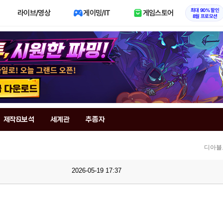
최대 90% 할인
라이브/영상
게이밍/IT
게임스토어
8월 프로모션
제작&보석
세계관
추종자
디아블
2026-05-19 17:37