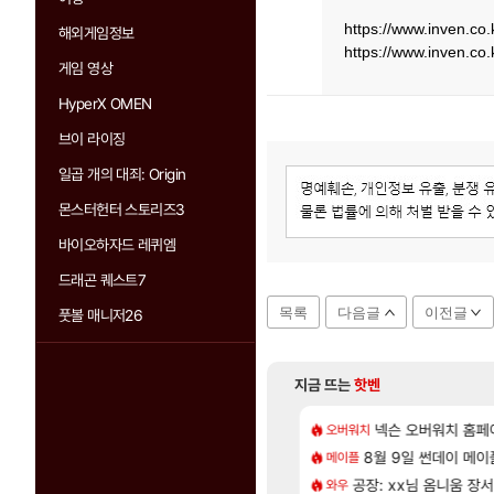
https://www.inven.co
해외게임정보
https://www.inven.co
게임 영상
HyperX OMEN
브이 라이징
일곱 개의 대죄: Origin
몬스터헌터 스토리즈3
바이오하자드 레퀴엠
드래곤 퀘스트7
목록
다음글
이전글
풋볼 매니저26
지금 뜨는
핫벤
[85]
[1]
 샤타 안 나왔다고 진짜 화내는 사람도 있네
CXMT, D램 매출 점유율 7%…글로벌 4위로 부상
넥슨 오버워치 홈페이
아스오라 성우 정
오버워치
아스오라
[132]
게트 본사에서 연락왔음
발 원가 압박, 메인보드값 오르나
8월 9일 썬데이 메이
아키츠 아키나 성
메이플
아스오라
[58]
샤타가 아닌 큰 이유는 경매장 불안정때문일듯
크드 1.06 패치노트 (8/5)
공장: xx님 옴니움 장
모든 성소 위치 공략 
와우
비스트