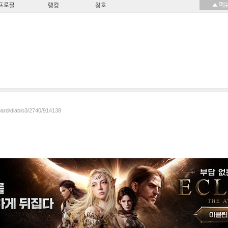
프로필
랭킹
칭호
oard/diablo3/2740/914138