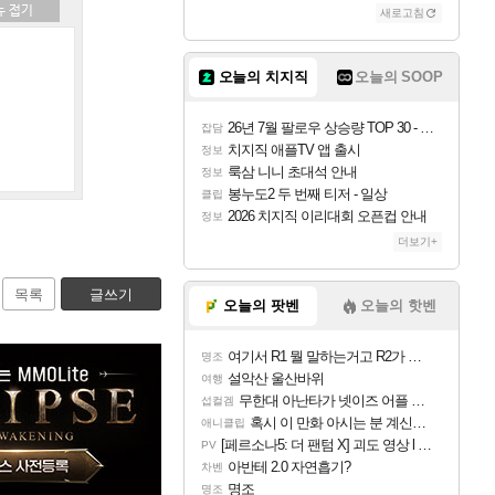
새로고침
오늘의 치지직
오늘의 SOOP
26년 7월 팔로우 상승량 TOP 30 - 월간 치지직
잡담
치지직 애플TV 앱 출시
정보
룩삼 니니 초대석 안내
정보
봉누도2 두 번째 티저 - 일상
클립
2026 치지직 이리대회 오픈컵 안내
정보
더보기+
목록
글쓰기
오늘의 팟벤
오늘의 핫벤
여기서 R1 뭘 말하는거고 R2가 뭘말하는걸까요?
명조
설악산 울산바위
여행
무한대 아난타가 넷이즈 어플 달력에 일정 등록
섭컬겜
혹시 이 만화 아시는 분 계신가요
애니클립
[페르소나5: 더 팬텀 X] 괴도 영상 l 타카마키 안·댄싱 스타
PV
아반테 2.0 자연흡기?
차벤
명조
명조