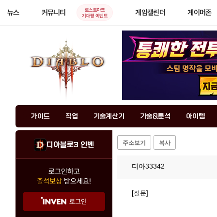
로스트아크
뉴스
커뮤니티
게임캘린더
게이머존
기대평 이벤트
가이드
직업
기술계산기
기술&룬석
아이템
주소보기
복사
디아블로3 인벤
디아33342
로그인하고
출석보상
받으세요!
[질문]
로그인