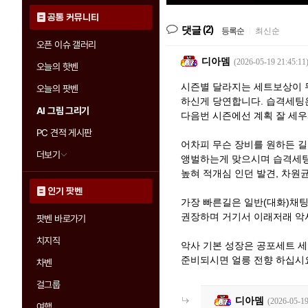
공통 커뮤니티
(2)
댓글
등록순
|
최신순
오픈 이슈 갤러리
디아뎀
(2026-05-19 21:45:11
오늘의 핫벤
시즌별 달라지는 세트보상이 
오늘의 팟벤
하신게 당연합니다. 습격세팅
AI 그림 그리기
다음번 시즌에선 계획 잘 세우시
PC 견적 게시판
어차피 무슨 장비를 원하든 
더보기
앵벌하는게 맞으시며 습격세팅
높혀 적개심 인던 발견, 차원균
인기 팟벤
가장 빠른길은 일반(대화)채
권장하며 거기서 이래저래 악
팟벤 바로가기
치지직
악사 기본 성장은 공포세트 
준비되시면 얼릉 전향 하십시요.
차벤
걸그룹
디아뎀
(2026-05-19
여행