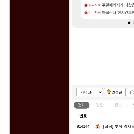
[115]
프프 클릭 미스낫네
 3사, 2027년 생산분 완판?
주말패키지가 나왔
프롤로그 테스트를 
리니지M
리밋제로
[7]
..!
사쿠라 마이 성우 정보 및 주요 필모
아떨린다 한시간후
모든 바우에라 업그레이
리니지M
비스트
인증글
전체
잡담
정보
번호
914144
[잡담]
부케 악사로