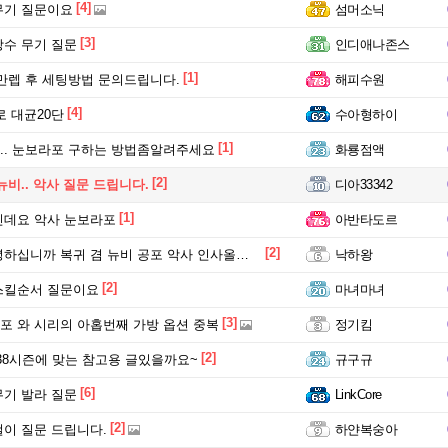
[4]
무기 질문이요
섬머소닉
[3]
수 무기 질문
인디애나존스
[1]
만렙 후 세팅방법 문의드립니다.
해피수원
[4]
 대균20단
수아형하이
[1]
. 눈보라포 구하는 방법좀알려주세요
화룡점액
[2]
뉴비.. 악사 질문 드립니다.
디아33342
[1]
인데요 악사 눈보라포
아반타도르
[2]
십니까 복귀 겸 뉴비 공포 악사 인사올리겠습니다
낙하왕
[2]
스킬순서 질문이요
마녀마녀
[3]
 와 시리의 아홉번째 가방 옵션 중복
정기킴
[2]
38시즌에 맞는 참고용 글있을까요~
규구규
[6]
기 발라 질문
LinkCore
[2]
이 질문 드립니다.
하얀복숭아