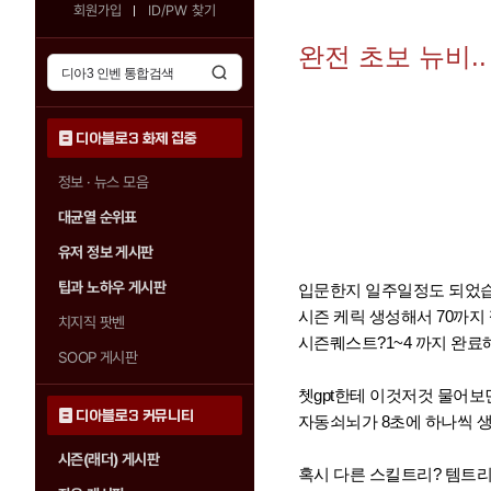
회원가입
ID/PW 찾기
완전 초보 뉴비.
디아블로3 화제 집중
정보 · 뉴스 모음
대균열 순위표
유저 정보 게시판
팁과 노하우 게시판
입문한지 일주일정도 되었습
시즌 케릭 생성해서 70까지
치지직 팟벤
시즌퀘스트?1~4 까지 완료
SOOP 게시판
쳇gpt한테 이것저것 물어
디아블로3 커뮤니티
자동쇠뇌가 8초에 하나씩 
시즌(래더) 게시판
혹시 다른 스킬트리? 템트리