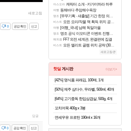
캐릭터 소개 - 카가미하라 하루
아스오라
동해바다 추암해수욕장
여행
새로고침
[무무기획 · 새출발] 기간 한정 의뢰 이벤트
명조
모든 요리/작물 책 획득 위치 공략 (36개) - 미식가 도전과제
비스트
감
0
공감 확인
신고
[여행_국내] 남해 독일마을
여행
명조 공식 이모티콘 이벤트 진행해봤습니다! 참여부터 추첨까지????
명조
FF7 외전 세계관, 완결편에 집결
해외겜
모든 엘리트 골렘 위치 공략 (30개) - 방랑 결투가
비스트
새로고침
핫딜
게시판
더보기+
[42%] 명식품 파래김, 100매, 1개
[50%] 제주 삼다수, 무라벨, 500ml, 40개
[64%] 고기중독 한입삼겹살, 500g, 4개
꼬치어묵 400g x 3봉
답글
연세우유 프로틴 190ml x 16개
감
0
공감 확인
신고