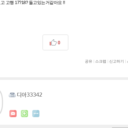
 고행 17?18? 돌고있는거같아요 !!
0
공유
스크랩
신고하기
디아33342