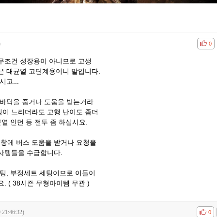
)
공감
비공
0
무조건 성장용이 아니므로 고생
은 대균열 고단계용이니 말입니다.
고...
길바닥을 줍거나 도움을 받는거라
이 느리더라도 고행 난이도 좀더
열 인던 등 전투 좀 하십시요.
팅창에 버스 도움을 받거나 요청을
사템들을 수급합니다.
세팅, 부정세트 세팅이므로 이들이
 ( 38시즌 무형아이템 무관 )
 21:46:32)
공감
비공
0