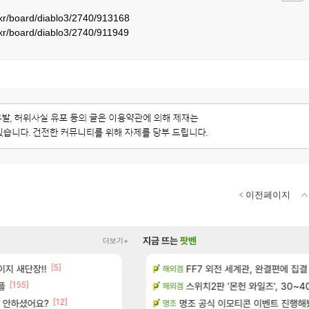
.kr/board/diablo3/2740/913168
.kr/board/diablo3/2740/911949
이전페이지
지금 뜨는
팟벤
더보기+
[5]
[
지 새단장!!
보 및 출연작 모음
현재 나무위키 실검 1위인 김규원
FF7 외전 세계관, 완결편에 집결
메이플
해외겜
[155]
[191]
플
우 정보 및 주요 필모
골드 파는 게 왜 쌀숭이임?
스위치2판 ‘몬헌 와일즈’, 30~4
로아
해외겜
[12]
[5]
서 안하셨어요?
(40개) - 귀환한 영혼 도전과제
명조 공식 이모티콘 이벤트 진행해봤습니다! 참
대충 연구소요약
검은사막
명조