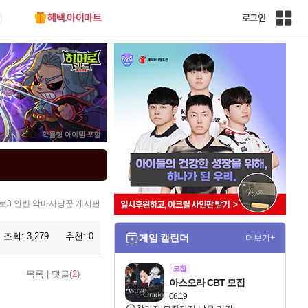
혜택.아이마트
로그인
인
벤
전
체
사
이
트
맵
로3 인벤 악마사냥꾼 게시판
조회:
3,279
추천:
0
게임 캘린더
더보기+
모집
목록
|
댓글(
2
)
아스오라 CBT 모집
08.19