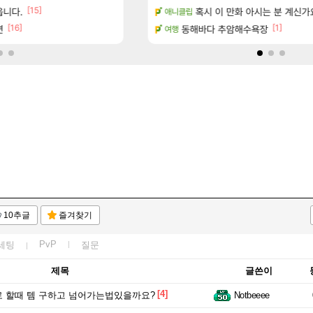
[15]
[47]
읍니다.
마치고.. (feat. 리아)
ㅇㅂ)진짜 개웃기네 ㅋㅋ
혹시 이 만화 아시는 분 계신가
메이플
애니클립
[16]
[1]
면
드 아이템 획득 위치 공략 (89개)
동해바다 추암해수욕장
풍풍풍 군왕주차가 씹이득 가성비라
검은사막
여행
10추글
즐겨찾기
PvP
세팅
질문
제목
글쓴이
[4]
 할때 템 구하고 넘어가는법있을까요?
Notbeeee