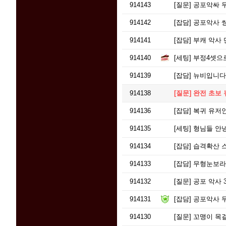
914143
[질문]
공포악싸 
914142
[잡담]
공포악사 쌍
914141
[잡담]
부캐 악사 
914140
[세팅]
부정4셋으로
914139
[잡담]
뉴비입니다.
914138
[질문]
완전 초보 
914136
[잡담]
복귀 유저
914135
[세팅]
형님들 안녕하
914134
[잡담]
습격확산 
914133
[잡담]
무형눈보라포
914132
[질문]
공포 악사 
914131
[잡담]
공포악사 무
914130
[질문]
꼬맹이 목걸