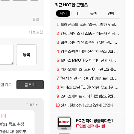
최근 HOT한 콘텐츠
게임
IT
유머
연예
답글
1
드래곤소드, 스팀 '압긍'…축하 댓글 달고 게임 코드 받자!
새로고침
2
엔씨, 게임스컴 2026서 미공개 신작 최초 공개
3
웹젠, 상반기 영업수익 773억 원…순이익 89% 증가
4
컴투스-에이버튼 신작 '제우스' 8월 26일 출시…"모두를 위한 경쟁"
등록
5
모바일 MMOTPS '더 디비전 리서전스', 6일 스팀에도 출시
6
카카오게임즈 "오딘 Q 내년 1월 출시, 연기는 없다"
7
"유저 의견 적극 반영" 게임프리크, 비스트 오브 리인카네이션 개선 나선다
맨위로
글쓰기
8
'페이즈' 날뛴 T1, DK 연승 끊고 1위 지켜
9
스마일게이트 신작 '이클립스', 9월 10일 정식 출시
더보기+
10
젠지, 한화생명 잡고 2연패 끊었다
80]
[3]
[
아니 뭔 샤타 안 나왔다고 진짜 화내는 사람도 있네
중국 CXMT, D램 매출 점유율 7%…글로벌 4위로 부상
메이플
해외겜
PC 견적이 궁금하다면?
[132]
0fps 목표 추정
파리바게트 본사에서 연락왔음
AI발 원가 압박, 메인보드값 오르나
메이플
해외겜
IT인벤 견적게시판
[
여부터 추첨까지????
썬데이가 샤타가 아닌 큰 이유는 경매장 불안정때문일듯
리싱크드 1.06 패치노트 (8/5)
메이플
리싱크드