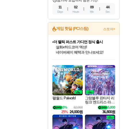
참가자 모집까지 남은 기간
11
02
09
43
Days
Hours
Min
Sec
게임 핫딜 (PC/스팀)
스토어+
더 렐릭 퍼스트 가디언 정식 출시
설화x하드코어 액션!
네이버페이 혜택과 만나보세요!
인벤게임즈 8월 특별 할인!
드래곤소드: 어웨이크닝 입점!
문명 7 특별 할인!
마블 투혼 파이팅 소울즈 정식출시!
귀무자: 검의 길 예약 판매 중!
비스트 오브 리인카네이션 정식 출시!
커세어 코브 출시 기념 할인!
베데스다 40주년 기념 할인 중!
캡콤 프렌차이즈 할인 진행 중!
캡콤 일부 상품 상시 할인
스타워즈 은하계 레이서
로블록스 기프트 카드 공식 입점
인기 퍼블리셔 모음!
스팀으로 만나는 드래곤소드!
조선&고려 DLC 출시 예정
마블 히어로 총 출동&화려한 격투!
10% 할인과
게임프릭 신작 IP
해적'섬'을 발전시키자!
베데스다의 명작들을
몬헌, 바하 등 인기 IP를
몬헌 와일즈 & 드래곤즈 도그마2
인벤게임즈에서 10% 추가 적립
Robux를 가장 안전하고
최대 90% 할인가를 만나보세요!
네이버혜택과 함께 만나보세요!
50%할인&추가 적립까지!
네이버 포인트 혜택까지!
이니&베니 혜택까지!
네이버 혜택가와 함께 예약하세요!
할인&네이버혜택으로 만나보세요!
40주년 프로모션으로 만나보세요!
할인가에 만나보세요!
일부 에디션 상시 할인!
혜택으로 예약 판매 중
편안하게 충전하세요
팰월드 Palworld
그랑블루 판타지 리
링크 엔드리스 라그
나로크 업그레이드
5%
32,000
5,000
킷 Granblue Fantasy
25%
24,000원
36,800원
Relink Endless Ragn
arok Upgrade Kit DL
C