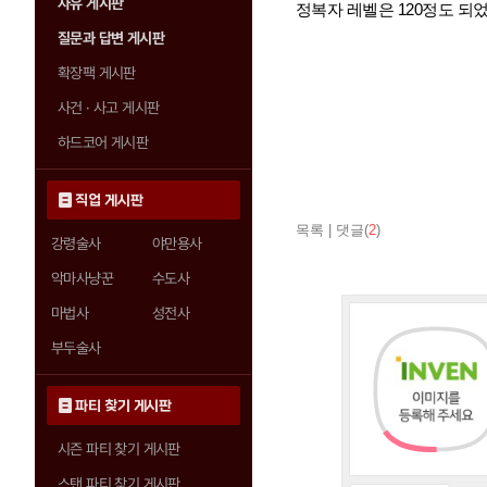
자유 게시판
정복자 레벨은 120정도 되었고
질문과 답변 게시판
확장팩 게시판
사건 · 사고 게시판
하드코어 게시판
직업 게시판
목록
|
댓글(
2
)
강령술사
야만용사
악마사냥꾼
수도사
마법사
성전사
부두술사
파티 찾기 게시판
시즌 파티 찾기 게시판
스탠 파티 찾기 게시판