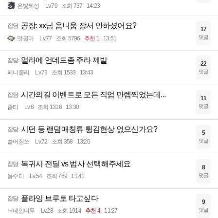
은빛혜성
Lv.79
조회 737
14:23
공장: xx님 옴니움 장서 안하셨어요?
잡담
17
댓글
맛꿀마
Lv.77
조회 5796
추천 1
13:51
얼라에 언데드좀 주라 제발
잡담
22
댓글
페니졸리
Lv.73
조회 1533
13:43
시간의길 이벤트로 모든 직업 만렙찍었는데...
잡담
11
댓글
좀티
Lv.8
조회 1316
13:30
시던 등 랜덤매칭류 튕김현상 없으신가요?
잡담
5
댓글
쓸어짐쓰
Lv.72
조회 358
13:20
복귀시 전딜 vs 법사 선택해주세요
잡담
8
댓글
용수디
Lv.54
조회 769
11:41
플라잉 브루토 타고싶다
잡담
9
댓글
닉네임너무
Lv.28
조회 1914
추천 4
11:27