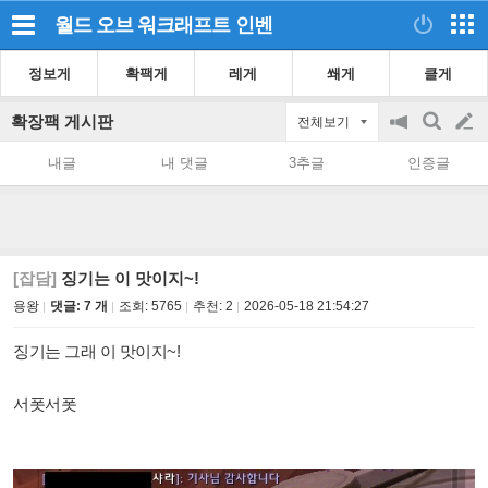
월드 오브 워크래프트
인벤
정보게
확팩게
레게
쐐게
클게
확장팩 게시판
전체보기
공
검
글
지
색
내글
내 댓글
3추글
인증글
on/off
쓰
기
[잡담]
징기는 이 맛이지~!
용왕
댓글: 7 개
조회:
5765
추천:
2
2026-05-18 21:54:27
징기는 그래 이 맛이지~!
서폿서폿