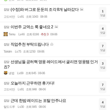
(수정)와 버그로 둔둔의 조각 8개 날라갔다
잡담
1
댓글
고도비만
Lv.91
조회 1043
08-06
이번주 교역소 룩 좋네요 2
잡담
4
댓글
Temu
Lv.46
조회 6198
추천 3
08-06
직업추천 부탁드립니다
잡담
7
댓글
Taksim
Lv.75
조회 1250
08-06
선생님들 공허핵 영웅 레이드에서 굴리면 영웅템 인거
잡담
3
죠?
댓글
냉법
Lv.69
조회 845
08-06
오늘까지 근무하면 휴가다!
잡담
7
댓글
고도비만
Lv.91
조회 848
08-06
근데 한밤 레이드는 포탈 안주나요
잡담
4
댓글
탈도드루
Lv.30
조회 845
08-06