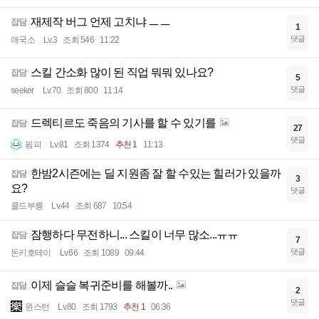
재제작 버그 언제 고치냐 ㅡㅡ
잡담
1
댓글
애국소
Lv.3
조회 546
11:22
스킬 간소화 많이 된 직업 뭐뭐 있나요?
잡담
5
댓글
seeker
Lv.70
조회 800
11:14
드렉티르도 죽음의 기사를 할 수 있기를
잡담
27
댓글
핌피
Lv.81
조회 1374
추천 1
11:13
한밤2시즌에는 딜 지원좀 잘 할 수있는 힐러가 있을까
잡담
3
요?
댓글
콜드부릉
Lv.44
조회 687
10:54
잠행하다 무전하니... 스킬이 너무 많소...ㅠㅠ
잡담
7
댓글
돈키호테이
Lv.66
조회 1089
09:44
이제 슬슬 복귀준비를 해볼까..
잡담
2
댓글
윈스턴
Lv.80
조회 1793
추천 1
06:36