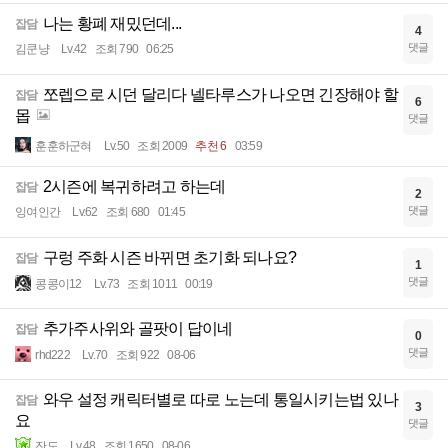
나는 황폐 재밌던데...
잡담
4
댓글
김쿤냥
Lv.42
조회 790
06:25
쪼렙으로 시던 달리다 넬타루스가 나오면 긴장해야 할
잡담
6
몹
댓글
훈훈하군혀
Lv.50
조회 2009
추천 6
03:59
2시즌에 복귀하려고 하는데
잡담
2
댓글
잉여인간
Lv.62
조회 680
01:45
구렁 주화 시즌 바뀌면 초기화 되나요?
잡담
1
댓글
콩콩이12
Lv.73
조회 1011
00:19
추가주사위와 골팟이 답이네
잡담
0
댓글
rhd222
Lv.70
조회 922
08-06
와우 설정 캐릭터별로 따로 노는데 통일시키는법 있나
잡담
3
요
댓글
잔도
Lv.48
조회 1650
08-06