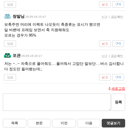
답글
1
0
쌍발님
26-05-19 15:47
신고
|
공감 확인
보축주면 머리에 이펙트 나오듯이 축종류는 표시가 됐으면
딜 바쁜데 프레임 보면서 축 지원해줘도
모르는 경우가 95%
답글
1
0
포관
26-05-19 20:17
신고
|
공감 확인
저는 ~..~ 자축으로 풀어줘도....풀어줘서 고맙단 말보단....버스 감사합니
다 정도만 들어봤는데;;
답글
1
0
새로고침
등록
목록
본문
이전
다음
댓글보기