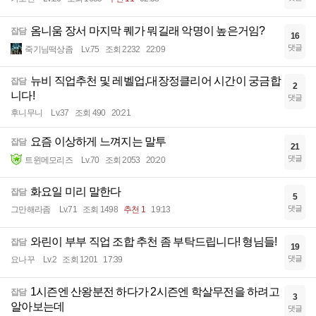
옴니움 장서 마지막 퀘가 뭐길래 악명이 높은거임?
잡담
16
댓글
죽기님떡상좀
Lv.75
조회 2232
22:09
뉴비 직업추천 및 레벨업,대장정클리어 시간이 궁금합
잡담
2
니다!
댓글
후니무니
Lv.37
조회 490
20:21
요즘 이상하게 느껴지는 말투
잡담
21
댓글
트윈메모리즈
Lv.70
조회 2053
20:20
화요일 미리 말한다
잡담
5
댓글
그만해라좀
Lv.71
조회 1498
추천 1
19:13
와린이 부부 직업 조합 추천 좀 부탁드립니다! 형님들!
잡담
19
댓글
요나꾸
Lv.2
조회 1201
17:39
1시즌엔 산왕분전 하다가 2시즌엔 학살무전을 하려고
잡담
3
알아보는데
댓글