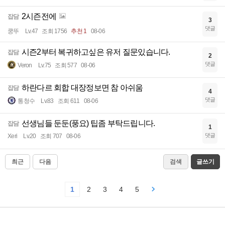
2시즌전에
잡담
3
댓글
쿵뚜
Lv.47
조회 1756
추천 1
08-06
시즌2부터 복귀하고싶은 유저 질문있습니다.
잡담
2
댓글
Veron
Lv.75
조회 577
08-06
하란다르 회합 대장정보면 참 아쉬움
잡담
4
댓글
통청수
Lv.83
조회 611
08-06
선생님들 둔둔(풍요) 팁좀 부탁드립니다.
잡담
1
댓글
Xeri
Lv.20
조회 707
08-06
최근
다음
검색
글쓰기
1
2
3
4
5