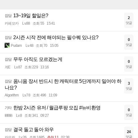
13~19일 할일은?
잡담
2
댓글
카페모카
Lv.88
조회 55
15:41
2시즌 시작 전에 해야되는 필수퀘 있나요?
잡담
0
댓글
Pudam
Lv.48
조회 70
15:05
무두 아직도 모르겠는게
잡담
0
댓글
게E
Lv.87
조회 229
13:16
옴니움 장서 반드시 한 캐릭터로 5단계까지 밀어야 하
잡담
3
나요?
댓글
Algorithm
Lv.78
조회 496
11:09
한밤 2시즌 유저 / 월급루팡 모집 #뉴비환영
기타
0
댓글
Iillllllili
Lv.8
조회 341
09:27
결국 돌고 돌아 와우
잡담
24
댓글
카모린
Lv.26
조회 1685
추천 11
02:38