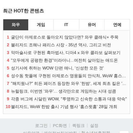
최근 HOT한 콘텐츠
와우
게임
IT
유머
연예
1
굴단이 아제로스로 돌아오지 않았다면? 와우 클래식+ 주목
2
블리자드 조해나 패리스 사장 - 35년 역사, 그리고 비전
3
악마술사로 구현된 흑마법사, 디아4 x 와우 콜라보 살펴보기
4
"모두에게 공평한 환경"이라더니...여전히 살아있는 애드온
5
성기사에 취하는 WOW 단편 애니, '신성한 모든 것'
6
성수동 핫플에 구현된 아제로스 영웅들의 안식처, WoW 홈스윗홈
7
"해치웠나?" 히든 페이즈 등장한 와우 '한밤', 세계 최초 킬은 '팀 리퀴드'
8
뉴럴링크, 이번엔 '와우'... 생각만으로 게임하는 시대 성큼
9
각종 버그에 시달린 WOW, "투명하고 신속한 소통과 대응 약속"
10
블리자드, WoW 한밤 출시 기념 행사 '홈스윗홈' 28일 개최
로그인
PC화면
퀵링크
설정