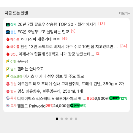
지금 뜨는 인벤
더보기+
[13]
26년 7월 팔로우 상승량 TOP 30 - 월간 치지직
잡담
[2]
FC온 호날두보고 실망하는 민교
클립
[49]
ㅇㅂ)진짜 개웃기네 ㅋㅋ
메이플
[84]
환산 13만 스펙으로 삐져서 매주 수로 10만점 치고있으면 ㅋㅋ
메이플
[2]
이제서야 힘들게 50찍고 나가 장궁 받았는데...
SOL
운문댐
여행
힐러는 안나오고
명조
아키츠 아키나 성우 정보 및 주요 필모
아스오라
메르헨트 데오 프레쉬 실내 고체탈취제, 프레쉬 린넨, 350g x 2개
핫딜
멈칫 섬유향수, 블루밍부케, 250ml, 1개
핫딜
디제이맥스 리스펙트 V 블루아카이브 팩 DJMAX RESPECT V Blue Archive Pack DLC
65%
6,930원
12%
특가
팰월드 Palworld
25%
24,000원
5%
특가