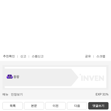
추천확인
신고
스팸신고
공유
스크랩
용왕
메뉴
인장보기
EXP 31%
목록
본문
이전
다음
댓글쓰기