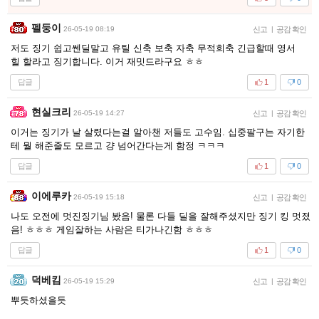
펠둥이
26-05-19 08:19
신고
|
공감 확인
저도 징기 쉽고쎈딜말고 유틸 신축 보축 자축 무적희축 긴급할때 영서
힐 할라고 징기합니다. 이거 재밋드라구요 ㅎㅎ
답글
1
0
현실크리
26-05-19 14:27
신고
|
공감 확인
이거는 징기가 날 살렸다는걸 알아챈 저들도 고수임. 십중팔구는 자기한
테 뭘 해준줄도 모르고 걍 넘어간다는게 함정 ㅋㅋㅋ
답글
1
0
이에루카
26-05-19 15:18
신고
|
공감 확인
나도 오전에 멋진징기님 봤음! 물론 다들 딜을 잘해주셨지만 징기 킹 멋졌
음! ㅎㅎㅎ 게임잘하는 사람은 티가나긴함 ㅎㅎㅎ
답글
1
0
덕베킴
26-05-19 15:29
신고
|
공감 확인
뿌듯하셨을듯