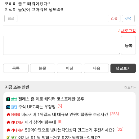
오히려 불로 태워야겠다!!
지식이 늘었어 고마워요 냉또속!!
답글
0
0
새로고침
등록
목록
본문
이전
다음
댓글보기
지금 뜨는 인벤
더보기+
젠레스 존 제로 캐릭터 코스프레한 꽁주
짤방
[5]
주식 UFC라는 우정잉
클립
[258]
베라서버 1위길드 내 대규모 인원이탈종용 추정사건
메이플
[9]
이거 첨먹어봤는데
리니지M
[32]
50억아덴으로 빛나는각인상자 만드는거 추천하세요?
리니지M
여기서 R1 뭘 말하는거고 R2가 뭘말하는걸까요?
명조