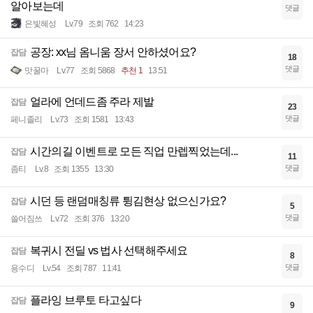
알아보는데
댓글
은빛혜성
Lv.79
조회 762
14:23
공장: xx님 옴니움 장서 안하셨어요?
잡담
18
댓글
맛꿀마
Lv.77
조회 5868
추천 1
13:51
얼라에 언데드좀 주라 제발
잡담
23
댓글
페니졸리
Lv.73
조회 1581
13:43
시간의길 이벤트로 모든 직업 만렙찍었는데...
잡담
11
댓글
좀티
Lv.8
조회 1355
13:30
시던 등 랜덤매칭류 튕김현상 없으신가요?
잡담
5
댓글
쓸어짐쓰
Lv.72
조회 376
13:20
복귀시 전딜 vs 법사 선택해주세요
잡담
8
댓글
용수디
Lv.54
조회 787
11:41
플라잉 브루토 타고싶다
잡담
9