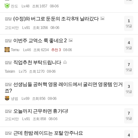
잔도
Lv.48
조회 1657
08-06
(수정)와 버그로 둔둔의 조각 8개 날라갔다
잡담
1
댓글
고도비만
Lv.91
조회 1056
08-06
이번주 교역소 룩 좋네요 2
잡담
4
댓글
Temu
Lv.46
조회 6234
추천 3
08-06
직업추천 부탁드립니다
잡담
7
댓글
Taksim
Lv.75
조회 1270
08-06
선생님들 공허핵 영웅 레이드에서 굴리면 영웅템 인거
잡담
3
죠?
댓글
냉법
Lv.69
조회 856
08-06
오늘까지 근무하면 휴가다!
잡담
7
댓글
고도비만
Lv.91
조회 858
08-06
근데 한밤 레이드는 포탈 안주나요
잡담
4