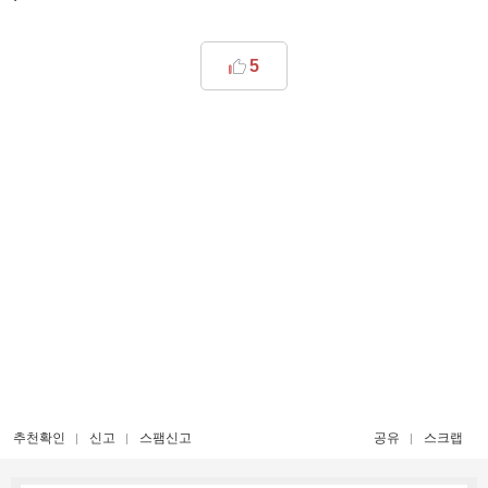
5
추천확인
신고
스팸신고
공유
스크랩