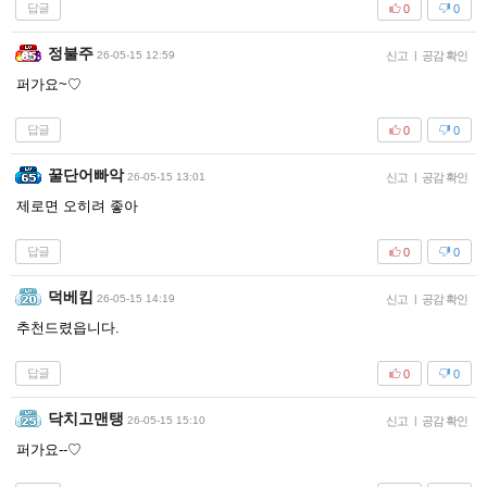
답글
0
0
정불주
26-05-15 12:59
신고
|
공감 확인
퍼가요~♡
답글
0
0
꿀단어빠악
26-05-15 13:01
신고
|
공감 확인
제로면 오히려 좋아
답글
0
0
덕베킴
26-05-15 14:19
신고
|
공감 확인
추천드렸읍니다.
답글
0
0
닥치고맨탱
26-05-15 15:10
신고
|
공감 확인
퍼가요--♡