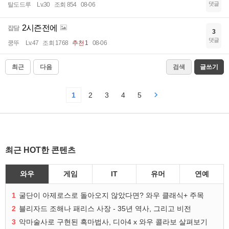
댓글
탈도드루
Lv.30
조회 854
08-06
2시즌전에
잡담
3
댓글
쿵뚜
Lv.47
조회 1768
추천 1
08-06
최근
다음
검색
글쓰기
1
2
3
4
5
최근 HOT한 콘텐츠
와우
게임
IT
유머
연예
1
굴단이 아제로스로 돌아오지 않았다면? 와우 클래식+ 주목
2
블리자드 조해나 패리스 사장 - 35년 역사, 그리고 비전
3
악마술사로 구현된 흑마법사, 디아4 x 와우 콜라보 살펴보기