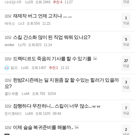
댓글
닉네임너무
Lv.28
조회 1946
추천 4
11:27
재제작 버그 언제 고치냐 ㅡㅡ
잡담
1
댓글
애국소
Lv.3
조회 556
11:22
스킬 간소화 많이 된 직업 뭐뭐 있나요?
잡담
5
댓글
seeker
Lv.70
조회 825
11:14
드렉티르도 죽음의 기사를 할 수 있기를
잡담
27
댓글
핌피
Lv.81
조회 1407
추천 1
11:13
한밤2시즌에는 딜 지원좀 잘 할 수있는 힐러가 있을까
잡담
3
요?
댓글
콜드부릉
Lv.44
조회 703
10:54
잠행하다 무전하니... 스킬이 너무 많소...ㅠㅠ
잡담
7
댓글
돈키호테이
Lv.66
조회 1105
09:44
이제 슬슬 복귀준비를 해볼까..
잡담
2
댓글