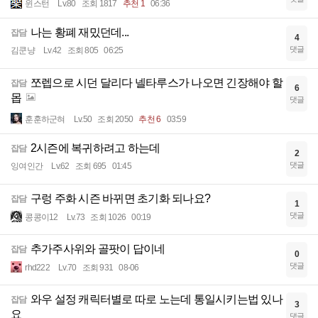
윈스턴
Lv.80
조회 1817
추천 1
06:36
나는 황폐 재밌던데...
잡담
4
댓글
김쿤냥
Lv.42
조회 805
06:25
쪼렙으로 시던 달리다 넬타루스가 나오면 긴장해야 할
잡담
6
몹
댓글
훈훈하군혀
Lv.50
조회 2050
추천 6
03:59
2시즌에 복귀하려고 하는데
잡담
2
댓글
잉여인간
Lv.62
조회 695
01:45
구렁 주화 시즌 바뀌면 초기화 되나요?
잡담
1
댓글
콩콩이12
Lv.73
조회 1026
00:19
추가주사위와 골팟이 답이네
잡담
0
댓글
rhd222
Lv.70
조회 931
08-06
와우 설정 캐릭터별로 따로 노는데 통일시키는법 있나
잡담
3
요
댓글