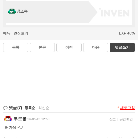
냉또속
메뉴
인장보기
EXP 46%
목록
본문
이전
다음
댓글쓰기
댓글
(7)
등록순
|
최신순
새로고침
부로롱
26-05-15 12:50
신고
|
공감 확인
퍼가요~♡