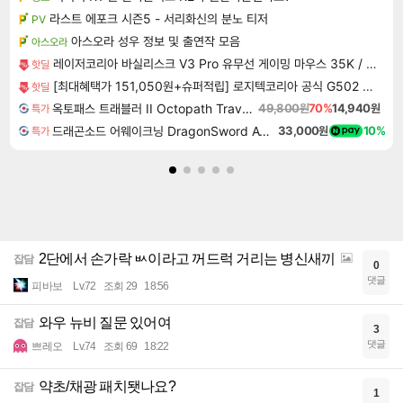
라스트 에포크 시즌5 - 서리화신의 분노 티저
PV
아스오라 성우 정보 및 출연작 모음
아스오라
레이저코리아 바실리스크 V3 Pro 유무선 게이밍 마우스 35K / 블랙
핫딜
[최대혜택가 151,050원+슈퍼적립] 로지텍코리아 공식 G502 X PLUS 무선 게이밍 마우스 화이트
핫딜
옥토패스 트래블러 II Octopath Traveler II
49,800원
70%
14,940원
특가
드래곤소드 어웨이크닝 DragonSword Awakening
33,000원
10%
특가
2단에서 손가락 ㅄ이라고 꺼드럭 거리는 병신새끼
잡담
0
댓글
피바보
Lv.72
조회 29
18:56
와우 뉴비 질문 있어여
잡담
3
댓글
쁘레오
Lv.74
조회 69
18:22
약초/채광 패치됏나요?
잡담
1