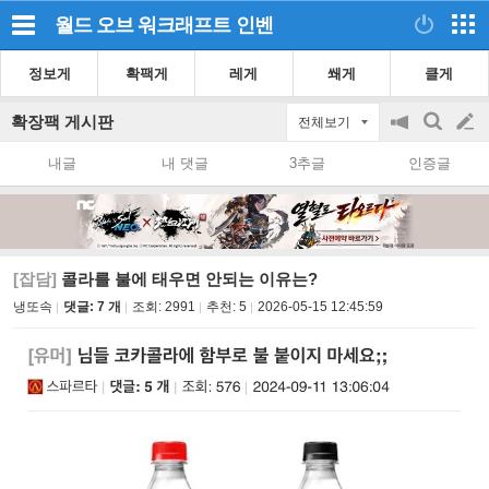
월드 오브 워크래프트
인벤
정보게
확팩게
레게
쐐게
클게
확장팩 게시판
전체보기
공
검
글
지
색
내글
내 댓글
3추글
인증글
on/off
쓰
기
[잡담]
콜라를 불에 태우면 안되는 이유는?
냉또속
댓글: 7 개
조회:
2991
추천:
5
2026-05-15 12:45:59