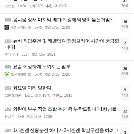
27
댓글
카모린
Lv.26
조회 2289
추천 13
02:38
옴니움 장서 마지막 퀘가 뭐길래 악명이 높은거임?
잡담
19
댓글
죽기님떡상좀
Lv.75
조회 2736
22:09
뉴비 직업추천 및 레벨업,대장정클리어 시간이 궁금합
잡담
2
니다!
댓글
후니무니
Lv.37
조회 555
20:21
요즘 이상하게 느껴지는 말투
잡담
26
댓글
트윈메모리즈
Lv.70
조회 2483
20:20
화요일 미리 말한다
잡담
5
댓글
그만해라좀
Lv.71
조회 1870
추천 1
19:13
와린이 부부 직업 조합 추천 좀 부탁드립니다! 형님들!
잡담
22
댓글
요나꾸
Lv.2
조회 1358
17:39
1시즌엔 산왕분전 하다가 2시즌엔 학살무전을 하려고
잡담
3