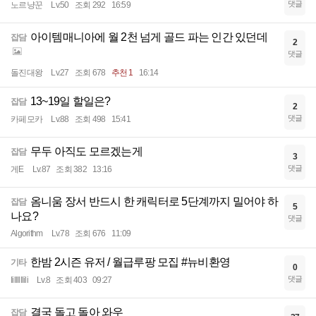
댓글
노르냥꾼
Lv.50
조회 292
16:59
아이템매니아에 월 2천 넘게 골드 파는 인간 있던데
잡담
2
댓글
돌진대왕
Lv.27
조회 678
추천 1
16:14
13~19일 할일은?
잡담
2
댓글
카페모카
Lv.88
조회 498
15:41
무두 아직도 모르겠는게
잡담
3
댓글
게E
Lv.87
조회 382
13:16
옴니움 장서 반드시 한 캐릭터로 5단계까지 밀어야 하
잡담
5
나요?
댓글
Algorithm
Lv.78
조회 676
11:09
한밤 2시즌 유저 / 월급루팡 모집 #뉴비환영
기타
0
댓글
Iillllllili
Lv.8
조회 403
09:27
결국 돌고 돌아 와우
잡담