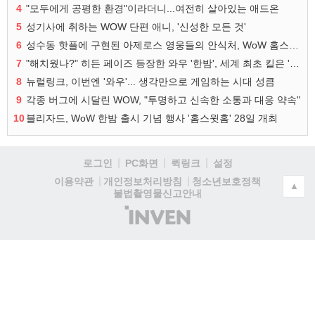
4
"모두에게 공평한 환경"이라더니...여전히 살아있는 애드온
5
성기사에 취하는 WOW 단편 애니, '신성한 모든 것'
6
성수동 핫플에 구현된 아제로스 영웅들의 안식처, WoW 홈스윗홈
7
"해치웠나?" 히든 페이즈 등장한 와우 '한밤', 세계 최초 킬은 '팀 리퀴드'
8
뉴럴링크, 이번엔 '와우'... 생각만으로 게임하는 시대 성큼
9
각종 버그에 시달린 WOW, "투명하고 신속한 소통과 대응 약속"
10
블리자드, WoW 한밤 출시 기념 행사 '홈스윗홈' 28일 개최
로그인
PC화면
퀵링크
설정
청소년보호정책
이용약관
개인정보처리방침
▲
불법촬영물신고안내
(주)
인
벤