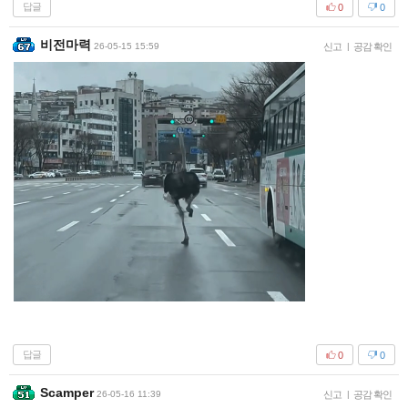
답글
0
0
비전마력
26-05-15 15:59
신고
|
공감 확인
답글
0
0
Scamper
26-05-16 11:39
신고
|
공감 확인