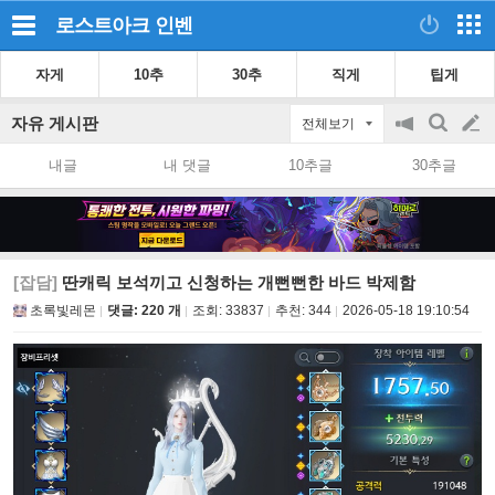
로스트아크
인벤
자게
10추
30추
직게
팁게
자유 게시판
전체보기
공
검
글
지
색
내글
내 댓글
10추글
30추글
on/off
쓰
기
[잡담]
딴캐릭 보석끼고 신청하는 개뻔뻔한 바드 박제함
초록빛레몬
댓글: 220 개
조회:
33837
추천:
344
2026-05-18 19:10:54