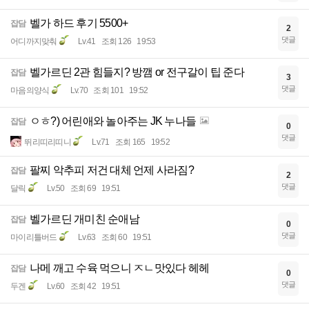
벨가 하드 후기 5500+
잡담
2
댓글
어디까지맞춰
Lv.41
조회 126
19:53
벨가르딘 2관 힘들지? 방깸 or 전구갈이 팁 준다
잡담
3
댓글
마음의양식
Lv.70
조회 101
19:52
ㅇㅎ?) 어린애와 놀아주는 JK 누나들
잡담
0
댓글
뛰리띠리띠니
Lv.71
조회 165
19:52
팔찌 악추피 저건 대체 언제 사라짐?
잡담
2
댓글
달릭
Lv.50
조회 69
19:51
벨가르딘 개미친 순애남
잡담
0
댓글
마이리틀버드
Lv.63
조회 60
19:51
나메 깨고 수육 먹으니 ㅈㄴ맛있다 헤헤
잡담
0
댓글
두겐
Lv.60
조회 42
19:51