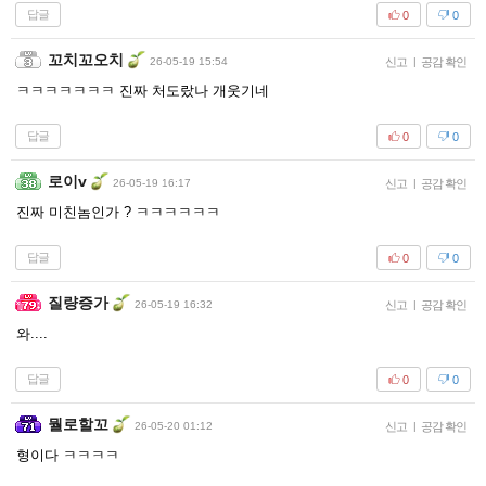
답글
0
0
꼬치꼬오치
26-05-19 15:54
신고
|
공감 확인
ㅋㅋㅋㅋㅋㅋㅋ 진짜 처도랐나 개웃기네
답글
0
0
로이v
26-05-19 16:17
신고
|
공감 확인
진짜 미친놈인가 ? ㅋㅋㅋㅋㅋㅋ
답글
0
0
질량증가
26-05-19 16:32
신고
|
공감 확인
와....
답글
0
0
뭘로할꼬
26-05-20 01:12
신고
|
공감 확인
형이다 ㅋㅋㅋㅋ