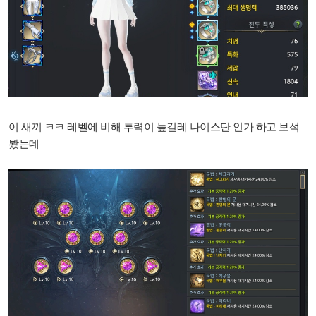
이 새끼 ㅋㅋ 레벨에 비해 투력이 높길레 나이스단 인가 하고 보석
봤는데