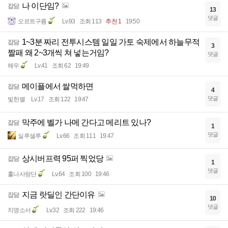
나 이단임?
잡담
13
댓글
오르트구름
Lv.93
조회 113
추천 1
19:50
1~3분 짜리 전투시스템 일일 가토 숙제에서 하늘무적
잡담
3
짤패 왜 2~3개씩 쳐 넣는거임?
댓글
해우
Lv.41
조회 62
19:49
메이플에서 쌀먹하면
잡담
4
댓글
빛한별
Lv.17
조회 122
19:47
막주에 벨가 나메 간다고 메리트 있나?
잡담
1
댓글
실루셀루
Lv.66
조회 111
19:47
상시버프력 95퍼 찍었당
잡담
1
댓글
홀나사랑단
Lv.64
조회 100
19:46
지금 랏딜인 간단이유
잡담
10
댓글
치명소서
Lv.32
조회 222
19:46