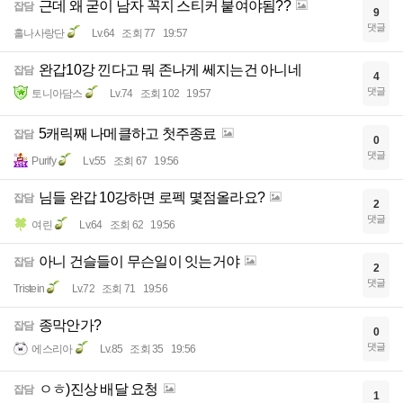
근데 왜 굳이 남자 꼭지 스티커 붙여야됨??
잡담
9
댓글
홀나사랑단
Lv.64
조회 77
19:57
완갑10강 낀다고 뭐 존나게 쎄지는건 아니네
잡담
4
댓글
토니아담스
Lv.74
조회 102
19:57
5캐릭째 나메클하고 첫주종료
잡담
0
댓글
Purify
Lv.55
조회 67
19:56
님들 완갑 10강하면 로펙 몇점올라요?
잡담
2
댓글
여린
Lv.64
조회 62
19:56
아니 건슬들이 무슨일이 잇는거야
잡담
2
댓글
Tristein
Lv.72
조회 71
19:56
종막안가?
잡담
0
댓글
에스리아
Lv.85
조회 35
19:56
ㅇㅎ)진상 배달 요청
잡담
1