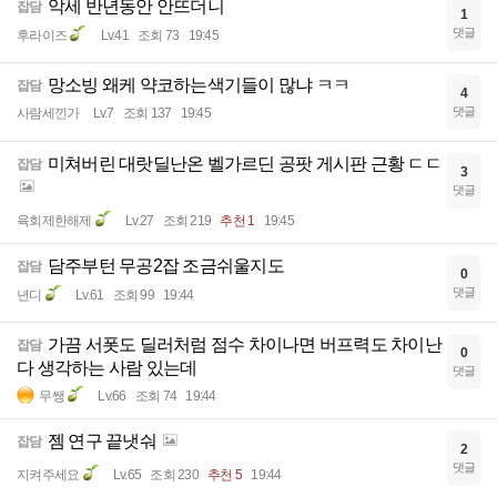
악세 반년동안 안뜨더니
잡담
1
댓글
후라이즈
Lv.41
조회 73
19:45
망소빙 왜케 약코하는색기들이 많냐 ㅋㅋ
잡담
4
댓글
사람세낀가
Lv.7
조회 137
19:45
미쳐버린 대랏딜난온 벨가르딘 공팟 게시판 근황 ㄷㄷ
잡담
3
댓글
육회제한해제
Lv.27
조회 219
추천 1
19:45
담주부턴 무공2잡 조금쉬울지도
잡담
0
댓글
년디
Lv.61
조회 99
19:44
가끔 서폿도 딜러처럼 점수 차이나면 버프력도 차이난
잡담
0
다 생각하는 사람 있는데
댓글
무쌩
Lv.66
조회 74
19:44
젬 연구 끝냇숴
잡담
2
댓글
지켜주세요
Lv.65
조회 230
추천 5
19:44