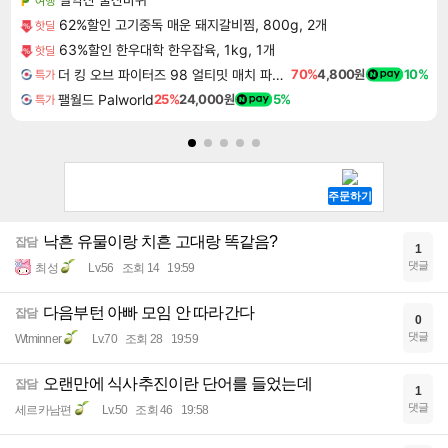
여행
62%할인 고기중독 매운 돼지갈비찜, 800g, 2개
핫딜
63%할인 한우대학 한우잡육, 1kg, 1개
핫딜
더 킹 오브 파이터즈 98 얼티밋 매치 파이널 에디션 THE KING OF FIGHTERS 98 ULTIMATE MATCH FINAL EDITION
70%
4,800원
10%
특가
팰월드 Palworld
25%
24,000원
5%
특가
낙흔 유물이랑 치흔 고대랑 똑같음?
잡담
1
댓글
최성
Lv.56
조회 14
19:59
다음부턴 아빠 모임 안 따라간다
잡담
0
댓글
Wtminner
Lv.70
조회 28
19:59
오랜만에 식사추진이란 단어를 들었는데
잡담
1
댓글
세르카남편
Lv.50
조회 46
19:58