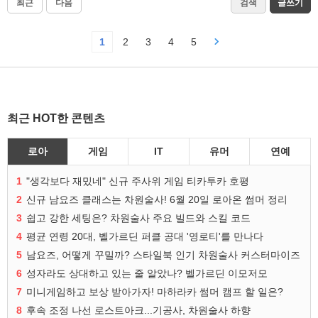
최근
다음
검색
글쓰기
1
2
3
4
5
최근 HOT한 콘텐츠
로아
게임
IT
유머
연예
1
"생각보다 재밌네" 신규 주사위 게임 티카투카 호평
2
신규 남요즈 클래스는 차원술사! 6월 20일 로아온 썸머 정리
3
쉽고 강한 세팅은? 차원술사 주요 빌드와 스킬 코드
4
평균 연령 20대, 벨가르딘 퍼클 공대 '영로티'를 만나다
5
남요즈, 어떻게 꾸밀까? 스타일북 인기 차원술사 커스터마이즈
6
성자라도 상대하고 있는 줄 알았나? 벨가르딘 이모저모
7
미니게임하고 보상 받아가자! 마하라카 썸머 캠프 할 일은?
8
후속 조정 나선 로스트아크...기공사, 차원술사 하향