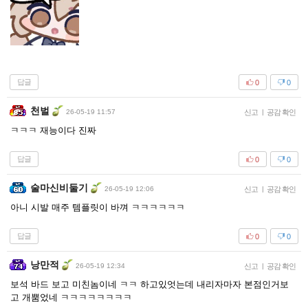
답글
0
0
천벌
26-05-19 11:57
신고
|
공감 확인
ㅋㅋㅋ 재능이다 진짜
답글
0
0
술마신비둘기
26-05-19 12:06
신고
|
공감 확인
아니 시발 매주 템플릿이 바껴 ㅋㅋㅋㅋㅋㅋ
답글
0
0
낭만적
26-05-19 12:34
신고
|
공감 확인
보석 바드 보고 미친놈이네 ㅋㅋ 하고있엇는데 내리자마자 본점인거보
고 개뿜었네 ㅋㅋㅋㅋㅋㅋㅋㅋ