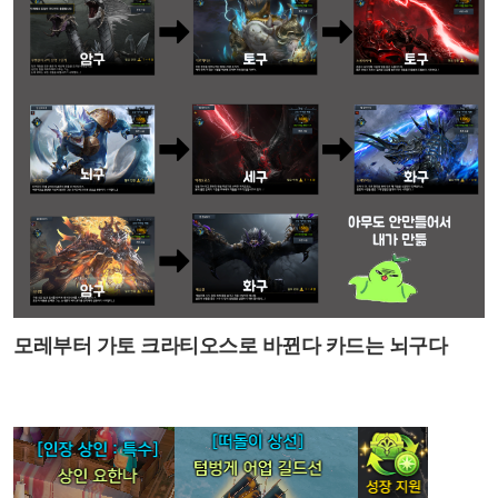
모레부터 가토 크라티오스로 바뀐다 카드는 뇌구다