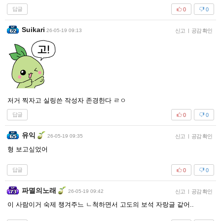
답글
0
0
Suikari
26-05-19 09:13
신고
|
공감 확인
저거 찍자고 실링쓴 작성자 존경한다 ㄹㅇ
답글
0
0
유익
26-05-19 09:35
신고
|
공감 확인
형 보고싶었어
답글
0
0
파멸의노래
26-05-19 09:42
신고
|
공감 확인
이 사람이거 숙제 챙겨주느 ㄴ척하면서 고도의 보석 자랑글 같어..