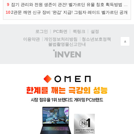
9
잡기 관리와 전원 생존이 관건! 벨가르딘 유물 칭호 획득방법 정리
10
2관문 깨면 신규 장비 ‘완갑’ 지급! 그림자 레이드 벨가르딘 공개
로그인
PC화면
퀵링크
설정
청소년보호정책
이용약관
개인정보처리방침
▲
불법촬영물신고안내
(주)
인
벤