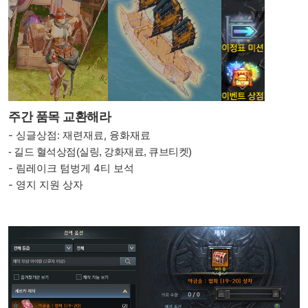
주간 품목 교환해라
- 싱글상점: 재련재료, 융화재료
- 길드 혈석상점(실링, 강화재료, 큐브티켓)
- 림레이크 텀벙게 4티 보석
- 영지 지원 상자