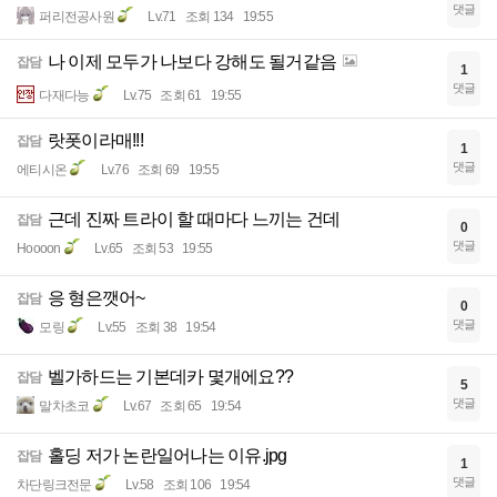
댓글
퍼리전공사원
Lv.71
조회 134
19:55
나 이제 모두가 나보다 강해도 될거같음
잡담
1
댓글
다재다능
Lv.75
조회 61
19:55
랏폿이라매!!!
잡담
1
댓글
에티시온
Lv.76
조회 69
19:55
근데 진짜 트라이 할 때마다 느끼는 건데
잡담
0
댓글
Hoooon
Lv.65
조회 53
19:55
응 형은깻어~
잡담
0
댓글
모링
Lv.55
조회 38
19:54
벨가하드는 기본데카 몇개에요??
잡담
5
댓글
말차초코
Lv.67
조회 65
19:54
홀딩 저가 논란일어나는 이유.jpg
잡담
1
댓글
차단링크전문
Lv.58
조회 106
19:54