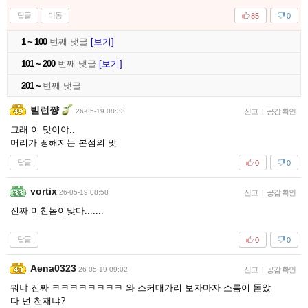
답글
이동
85
0
1 ~ 100
번째 댓글
[보기]
101 ~ 200
번째 댓글
[보기]
201 ~
번째 댓글
빌런쨩
26-05-19 08:33
신고
|
공감 확인
그래 이 맛이야..
머리가 띵해지는 본점의 맛
답글
0
0
vortix
26-05-19 08:58
신고
|
공감 확인
진짜 미친놈이맞다.......
답글
0
0
Aena0323
26-05-19 09:02
신고
|
공감 확인
뭐냐 진짜 ㅋㅋㅋㅋㅋㅋㅋㅋ 와 스커대가리 보자마자 소름이 돋았
다 넌 천재냐?