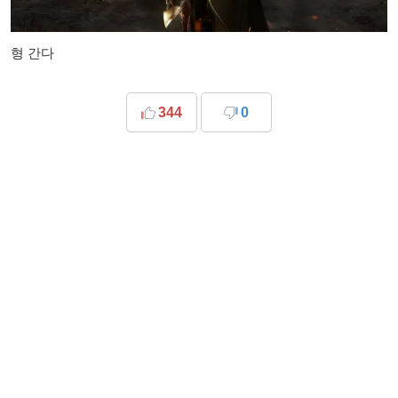
형 간다
344
0