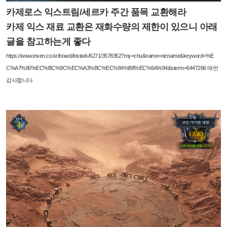
카제로스 익스트림/세르카 주간 품목 교환해라
카제 익스 재료 교환은 재화수량의 제한이 있으니 아래
글을 참고하는게 좋다
https://www.inven.co.kr/board/lostark/6271/3578352?my=chu&name=nicname&keyword=%E
C%A7%80%EC%BC%9C%EC%A3%BC%EC%84%B8%EC%9A%94&sterm=6447266
매번
감사합니다