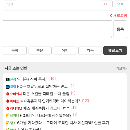
답글
0
0
새로고침
등록
목록
본문
이전
다음
댓글보기
지금 뜨는 인벤
더보기+
[10]
임나은) 진짜 음지;;
클립
[2]
FC온 호날두보고 실망하는 민교
클립
[5]
디몬 스킬들 디테일 수치 풀림
오버워치
[103]
ㅅㅂ츄츄지지 인기캐릭터 왜이러는데?
메이플
[11]
패스 세계수뽑기 최고네..ㄷㄷ
리니지M
[1]
60프레임 나오는데 정상일까요?
레퀴엠
6개월 기다렸다… 드디어 도착한 치사 메신저백! 실물 후기
명조
설악산 울산바위