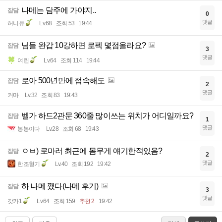
나메는 담주에 가야지..
잡담
0
댓글
허니듀
Lv.68
조회 53
19:44
님들 완갑 10강하면 로펙 몇점올라요?
잡담
3
댓글
여린
Lv.64
조회 114
19:44
로아 500년만에 접속해도
잡담
2
댓글
커마
Lv.32
조회 83
19:43
벨가 하드2관문 360줄 많이쓰는 위치가 어디일까요?
잡담
1
댓글
봉봉이다
Lv.28
조회 68
19:43
ㅇㅂ) 로마러 최근에 몸무게 얘기한적있음?
잡담
2
댓글
한조형기
Lv.40
조회 192
19:42
하 나메 깼다(나메 후기)
잡담
3
댓글
갓카1
Lv.64
조회 159
추천 2
19:42