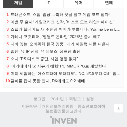
게임
IT
유머
연예
1
드래곤소드, 스팀 '압긍'…축하 댓글 달고 게임 코드 받자!
2
이번 주 출시! 게임프리크 신작, '비스트 오브 리인카네이션'
3
스텔라 블레이드 새 주인공 이비가 부릅니다, 'Wanna be in LOVE' 뮤비 공개
4
가레나·포켓페어, ‘팰월드 온라인’ 2026년 출시 예고
5
디바 잇는 '오버워치 한국 영웅', 메카 파일럿 디몬 나온다
6
웹젠, 뮤 IP 신작 '뮤 테오스' 상표권 출원
7
소니 “PS 디스크 중단, 사업 영향 없다”
8
‘아키에이지 S: 자유의 해협’ PC MMORPG로 개발한다
9
미리 체험하는 '아스트라에 오라티오'...NC, 8/19부터 CBT 참가자 모집
10
갈피를 잡지 못한 젠지, DK에게도 0:2 패배
로그인
PC화면
퀵링크
설정
청소년보호정책
이용약관
개인정보처리방침
▲
불법촬영물신고안내
(주)
인