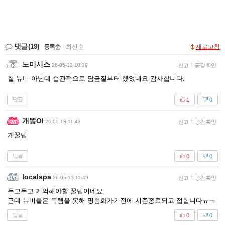
댓글
(19)
등록순
|
최신순
새로고침
노미시스
26-05-13 10:39
신고
|
공감 확인
헐 뉴비 아닌데 습관적으로 담금질부터 했었네요 감사합니다.
답글
1
0
개똥Ol
26-05-13 11:43
신고
|
공감 확인
개꿀팁
답글
0
0
localspa
26-05-13 11:49
신고
|
공감 확인
두고두고 기억해야할 꿀팁이네요.
근데 뉴비들은 득템을 못해 명품화가기전에 시즌종료되고 접힙니다ㅠㅠ
답글
0
0