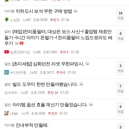
지하도시 보석 무한 구매 방법
아이템
14
댓글
노답킹
Lv.82
조회 6539
추천 5
07-26
(재업)전리품필터, 대상은 보스 사신~! 졸업템 재료만
일반
4
들기~!시간 아끼기 돈벌기~! 전리품필터 느낌으로라도 배
댓글
우기
삼촌안잔다잉
Lv.68
조회 2920
추천 4
07-26
[초미세팁] 심화던전 리셋 무한파밍시.
일반
3
댓글
바다만두짱
Lv.63
조회 3472
추천 6
07-26
빌드 도우미 한번 만들어봤습니다.
일반
7
댓글
잉여부두
Lv.25
조회 2703
추천 14
07-25
아이템 옵션 효율 계산기 만들었습니다.
일반
4
댓글
Lingo
Lv.76
조회 1991
추천 8
07-25
인내부적 만들때.
아이템
3