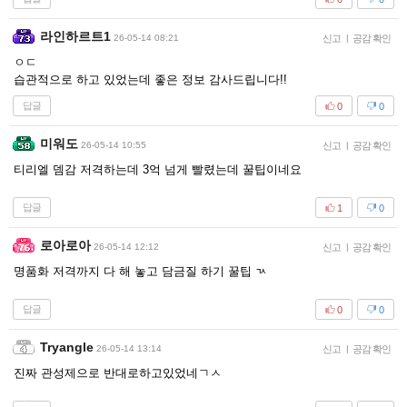
라인하르트1
26-05-14 08:21
신고
|
공감 확인
ㅇㄷ
습관적으로 하고 있었는데 좋은 정보 감사드립니다!!
답글
0
0
미워도
26-05-14 10:55
신고
|
공감 확인
티리엘 뎀감 저격하는데 3억 넘게 빨렸는데 꿀팁이네요
답글
1
0
로아로아
26-05-14 12:12
신고
|
공감 확인
명품화 저격까지 다 해 놓고 담금질 하기 꿀팁 ㄳ
답글
0
0
Tryangle
26-05-14 13:14
신고
|
공감 확인
진짜 관성제으로 반대로하고있었네ㄱㅅ