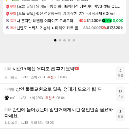
[오늘 끝딜] 와이드무빙뷰 화이트에디션 삼탠바이미V3 셋트 QLED 101cm(40인치) FHD 스마트 이동식 TV 유압식 높이조절 중소바이미 자가설치
핫딜
[오늘 끝딜] 랩신 섬유항균제 2L파우치 2개 +세탁세제 600ml 빨래 쉰내 땀냄새 탈취 실내건조 항균 살균
핫딜
나 혼자만 레벨업 어라이즈 오버드라이브 디럭스 에디션 Solo Leveling Arise Overdrive Deluxe Edition
40%
31,200원
3,000
특가
닌텐도 스위치 2 본체 + 마리오 카트 월드 + 포켓몬 포코피아 번들
834,000원
2%
817,320원
특가
시즌15 테섭 우디조 롭 후기 요약
기타
4
댓글
트러블군
Lv.13
조회 2713
추천 2
08-05
상인 물물교환으로 일촉, 정태가,모으기 팁
아이템
17
댓글
cp2
Lv.33
조회 2393
추천 6
08-04
간만에 들어왔는데 일반거래게시판 성인인증 필요하
기타
3
다네요
댓글
최강쏠트
Lv.18
조회 321
08-03