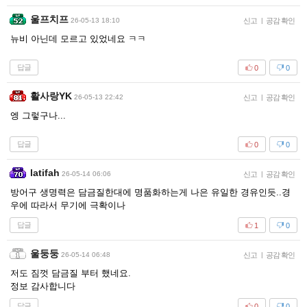
울프치프
26-05-13 18:10
신고
|
공감 확인
뉴비 아닌데 모르고 있었네요 ㅋㅋ
답글
0
0
활사랑YK
26-05-13 22:42
신고
|
공감 확인
엥 그렇구나...
답글
0
0
latifah
26-05-14 06:06
신고
|
공감 확인
방어구 생명력은 담금질한대에 명품화하는게 나은 유일한 경유인듯..경
우에 따라서 무기에 극확이나
답글
1
0
울둥둥
26-05-14 06:48
신고
|
공감 확인
저도 짐껏 담금질 부터 했네요.
정보 감사합니다
답글
0
0