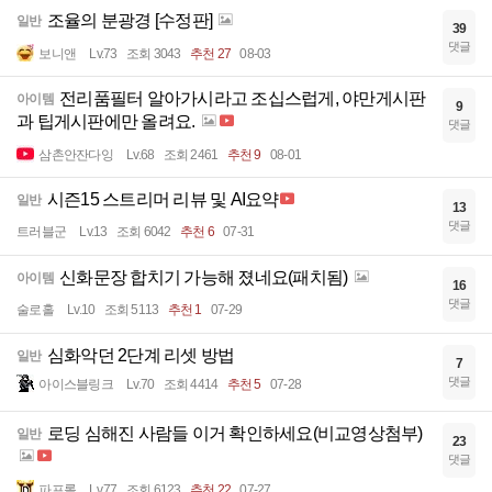
조율의 분광경 [수정판]
일반
39
댓글
보니앤
Lv.73
조회 3043
추천 27
08-03
전리품필터 알아가시라고 조십스럽게, 야만게시판
아이템
9
과 팁게시판에만 올려요.
댓글
삼촌안잔다잉
Lv.68
조회 2461
추천 9
08-01
시즌15 스트리머 리뷰 및 AI요약
일반
13
댓글
트러블군
Lv.13
조회 6042
추천 6
07-31
신화문장 합치기 가능해 졌네요(패치됨)
아이템
16
댓글
술로홀
Lv.10
조회 5113
추천 1
07-29
심화악던 2단계 리셋 방법
일반
7
댓글
아이스블링크
Lv.70
조회 4414
추천 5
07-28
로딩 심해진 사람들 이거 확인하세요(비교영상첨부)
일반
23
댓글
파프롤
Lv.77
조회 6123
추천 22
07-27