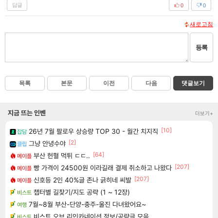
답글
0
0
새로고침
등록
목록
본문
이전
다음
댓글보기
지금 뜨는 인벤
더보기+
[10]
26년 7월 팔로우 상승량 TOP 30 - 월간 치지직
잡담
[2]
그냥 안녕수야
클립
[64]
부산 헌혈 먹튀 ㄷㄷ..
메이플
[207]
빵 가격이 24500원 이라길래 결제 취소하고 나왔다
메이플
[207]
신호등 2인 40%글 존나 긁히네 씨발
메이플
챕터별 길찾기/지도 공략 (1 ~ 12장)
비스트
7월~8월 부산-단양-충주-울진 다녀왔어요~
여행
비스트 오브 리인카네이션 정보/공략글 모음
비스트