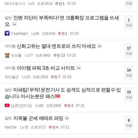
댓글
No1수호기사
Lv.5
조회 2616
추천 1
07-25
인벤 차단이 부족하다! 면 크롬확장 프로그램을 쓰세
일반
1
요.
댓글
CruelAngel
Lv.66
조회 934
추천 1
07-25
신화고유는 절대 엔트로피 쓰지 마세요
아이템
17
댓글
파프롤
Lv.77
조회 6642
추천 13
07-25
아이템 파워 3초 비교 사이트
아이템
14
댓글
트러블군
Lv.13
조회 2933
추천 7
07-23
미세팁! 무적! 운전기사 도 승객도 심적으로 편할수 있
일반
13
습니다. 아시는분은 패스!
댓글
삼촌안잔다잉
Lv.68
조회 3894
추천 4
07-21
지옥불 군세 에테르 파밍
일반
8
댓글
NarChe
Lv.35
조회 5727
추천 4
07-21