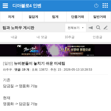
디아블로4
인벤
자게
질답게
팁게
단품거래
일반거래
팁과 노하우 게시판
전체보기
공
검
글
지
색
내글
내 댓글
10추글
인증글
on/off
쓰
기
[일반]
뉴비분들이 놓치기 쉬운 미세팁
라주쿠
댓글: 19 개
조회:
13872
추천:
15
2026-05-13 10:28:53
기존
담금질 -> 명품화 가능
현재
명품화 -> 담금질 가능