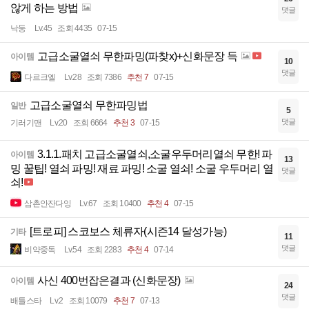
않게 하는 방법
댓글
낙둥
Lv.45
조회 4435
07-15
고급소굴열쇠 무한파밍(파찾x)+신화문장 득
아이템
10
댓글
다르크엘
Lv.28
조회 7386
추천 7
07-15
고급소굴열쇠 무한파밍법
일반
5
댓글
기러기맨
Lv.20
조회 6664
추천 3
07-15
3.1.1.패치 고급소굴열쇠,소굴우두머리열쇠 무한! 파
아이템
13
밍 꿀팁! 열쇠 파밍! 재료 파밍! 소굴 열쇠! 소굴 우두머리 열
댓글
쇠!
삼촌안잔다잉
Lv.67
조회 10400
추천 4
07-15
[트로피] 스코보스 체류자(시즌14 달성가능)
기타
11
댓글
비약중독
Lv.54
조회 2283
추천 4
07-14
사신 400번잡은결과 (신화문장)
아이템
24
댓글
배틀스타
Lv.2
조회 10079
추천 7
07-13