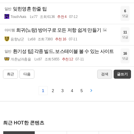
잊힌영혼 한줄 팁
일반
6
댓글
TouchAura
Lv.77
조회 6136
추천 4
07-12
희귀(노랑) 방어구로 모든 저항 쉽게 만들기
아이템
11
댓글
음향낭군
Lv.68
조회 7380
추천 16
07-11
환기성 팁] 각종 빌드, 보스테이블 볼 수 있는 사이트
일반
16
댓글
개춘남과춤을
Lv.87
조회 5855
추천 12
07-11
최근
다음
검색
글쓰기
1
2
3
4
5
최근 HOT한 콘텐츠