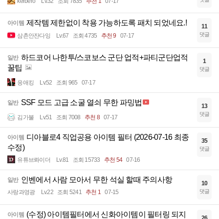
kerbero
Lv.32
조회 7835
추천 1
07-17
제작템 제한없이 착용 가능하도록 패치 되었네요.!
아이템
11
댓글
삼촌안잔다잉
Lv.67
조회 4735
추천 9
07-17
하드코어 나한투/스코보스 군단 업적+파티군단업적
일반
1
꿀팁
댓글
응애킹
Lv.52
조회 965
07-17
SSF 모드 고급 소굴 열쇠 무한 파밍법
일반
13
댓글
김가불
Lv.51
조회 7008
추천 8
07-17
디아블로4 직업공용 아이템 필터 (2026-07-16 최종
아이템
35
수정)
댓글
유튜브롸이더
Lv.81
조회 15733
추천 54
07-16
인벤에서 사람 모아서 무한 석실 할때 주의사항
일반
10
댓글
사랑과영광
Lv.22
조회 5241
추천 1
07-15
(수정) 아이템필터에서 신화아이템이 필터링 되지
아이템
26