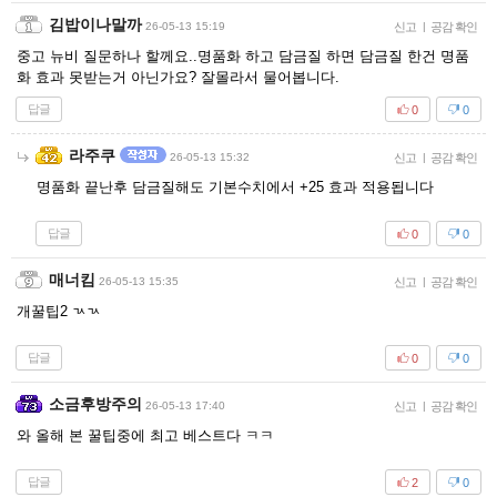
김밥이나말까
26-05-13 15:19
신고
|
공감 확인
중고 뉴비 질문하나 할께요..명품화 하고 담금질 하면 담금질 한건 명품
화 효과 못받는거 아닌가요? 잘몰라서 물어봅니다.
답글
0
0
라주쿠
26-05-13 15:32
신고
|
공감 확인
명품화 끝난후 담금질해도 기본수치에서 +25 효과 적용됩니다
답글
0
0
매너킴
26-05-13 15:35
신고
|
공감 확인
개꿀팁2 ㄳㄳ
답글
0
0
소금후방주의
26-05-13 17:40
신고
|
공감 확인
와 올해 본 꿀팁중에 최고 베스트다 ㅋㅋ
답글
2
0