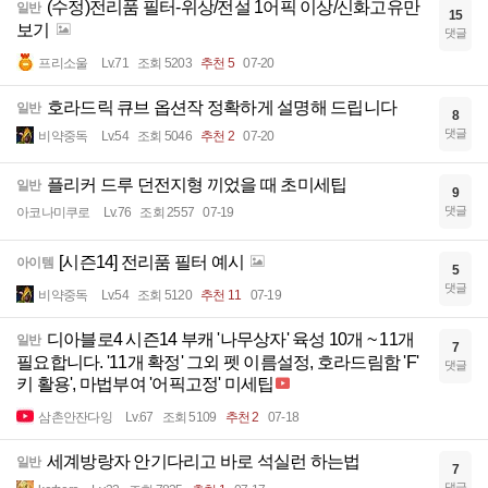
(수정)전리품 필터-위상/전설 1어픽 이상/신화고유만
일반
15
보기
댓글
프리소울
Lv.71
조회 5203
추천 5
07-20
호라드릭 큐브 옵션작 정확하게 설명해 드립니다
일반
8
댓글
비약중독
Lv.54
조회 5046
추천 2
07-20
플리커 드루 던전지형 끼었을 때 초미세팁
일반
9
댓글
아코나미쿠로
Lv.76
조회 2557
07-19
[시즌14] 전리품 필터 예시
아이템
5
댓글
비약중독
Lv.54
조회 5120
추천 11
07-19
디아블로4 시즌14 부캐 '나무상자' 육성 10개 ~ 11개
일반
7
필요합니다. '11개 확정' 그외 펫 이름설정, 호라드림함 'F'
댓글
키 활용', 마법부여 '어픽고정' 미세팁
삼촌안잔다잉
Lv.67
조회 5109
추천 2
07-18
세계방랑자 안기다리고 바로 석실런 하는법
일반
7
댓글