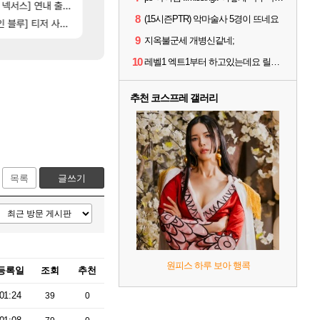
[5]
[81]
는데
스] 연내 출시 예정
빵값 문의 후기
스위치2판 ‘몬헌 와일즈’, 30~40fps 목표 추
메이플
해외겜
8
(15시즌PTR) 악마술사 5경이 뜨네요
16]
[76]
] 티저 사이트 오픈
레테 재사용 17번 터짐
비스트 오브 리인카네이션 오픈 트레일러
메이플
PV
9
지옥불군세 개병신같네;
10
레벨1 엑트1부터 하고있는데요 릴머시기..
추천 코스프레 갤러리
목록
글쓰기
원피스 하루 보아 행콕
등록일
조회
추천
01:24
39
0