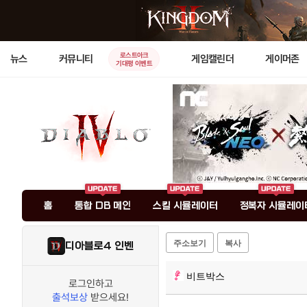
로스트아크
뉴스
커뮤니티
게임캘린더
게이머존
기대평 이벤트
홈
통합 DB 메인
스킬 시뮬레이터
정복자 시뮬레이
주소보기
복사
디아블로4 인벤
비트박스
로그인하고
출석보상
받으세요!