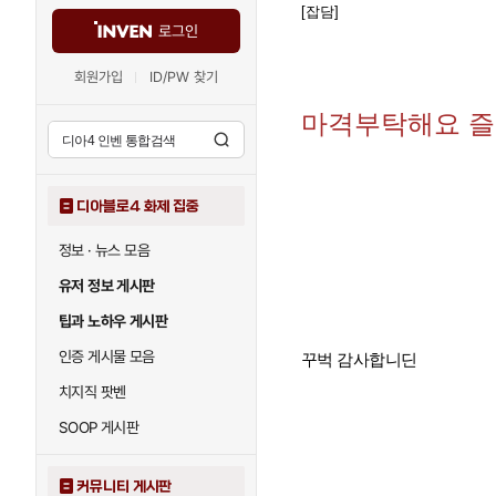
[잡담]
로그인
회원가입
ID/PW 찾기
마격부탁해요 
디아블로4 화제 집중
정보 · 뉴스 모음
유저 정보 게시판
팁과 노하우 게시판
인증 게시물 모음
꾸벅 감사합니딘
치지직 팟벤
SOOP 게시판
커뮤니티 게시판