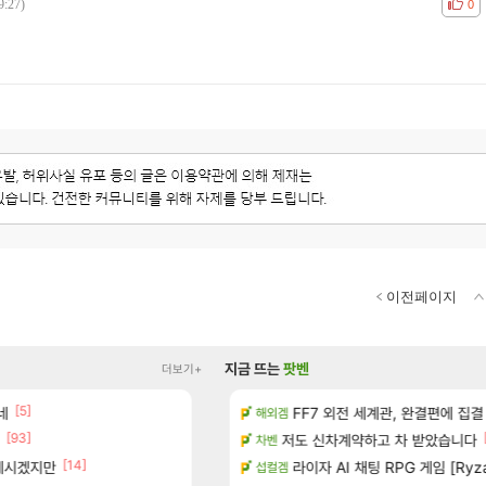
9:27)
공감
비공
0
이전페이지
지금 뜨는
팟벤
더보기+
[5]
[1]
 다녀왔습니다.
네
(15시즌PTR) 악마술사 5경이 뜨
FF7 외전 세계관, 완결편에 집결
디아4
해외겜
[93]
터 공개
빵 가격이 24500원 이라길래 결제 취소하
저도 신차계약하고 차 받았습니다
메이플
차벤
[14]
[45]
 계시겠지만
기습하는 법
너넨 대난 함부로 가지 마라..
라이자 AI 채팅 RPG 게임 [Ryza
로아
섭컬겜