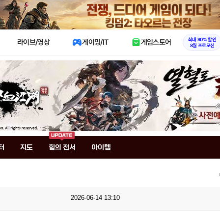
X
최대 90% 할인
라이브/영상
게이밍/IT
게임스토어
8월 프로모션
터
지도
힘의 전서
아이템
2026-06-14 13:10