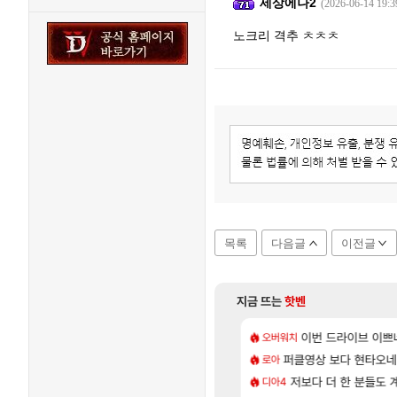
세상에나2
(2026-06-14 19:3
노크리 격추 ㅊㅊㅊ
목록
다음글
이전글
지금 뜨는
핫벤
[6]
정의를 내려 버린 디시인
 길찾기/지도 공략 (1 ~ 12장)
7년만에 가족여행을
이번 드라이브 이쁘
오버워치
여행
[96]
 보다 효율이 좋은 상향된 아제나 ㄷㄷ
컷 만화 | 야간 보초는 너무 힘들어
퍼클영상 보다 현타오네
「에린」 컨셉 포스
로아
아스오라
[135]
라의 주적은??
스트 때는 로비에 온라인 기능이 있는데
저보다 더 한 분들도
쿠를 먼저 보내서 
디아4
비스트