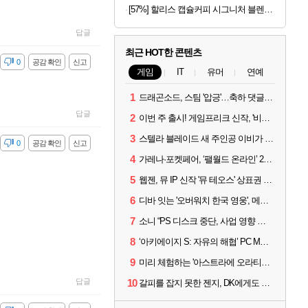
[57%] 할리스 캡슐커피 시그니처 블렌드, 5g, 10개입, 10개
답글
최근 HOT한 콘텐츠
감
0
공감 확인
신고
게임
IT
유머
연예
1
드래곤소드, 스팀 '압긍'…축하 댓글 달고 게임 코드 받자!
답글
2
이번 주 출시! 게임프리크 신작, '비스트 오브 리인카네이션'
3
스텔라 블레이드 새 주인공 이비가 부릅니다, 'Wanna be in LOVE' 뮤비 공개
감
0
공감 확인
신고
4
가레나·포켓페어, ‘팰월드 온라인’ 2026년 출시 예고
5
웹젠, 뮤 IP 신작 '뮤 테오스' 상표권 출원
6
디바 잇는 '오버워치 한국 영웅', 메카 파일럿 디몬 나온다
7
소니 “PS 디스크 중단, 사업 영향 없다”
8
‘아키에이지 S: 자유의 해협’ PC MMORPG로 개발한다
9
미리 체험하는 '아스트라에 오라티오'...NC, 8/19부터 CBT 참가자 모집
답글
10
갈피를 잡지 못한 젠지, DK에게도 0:2 패배