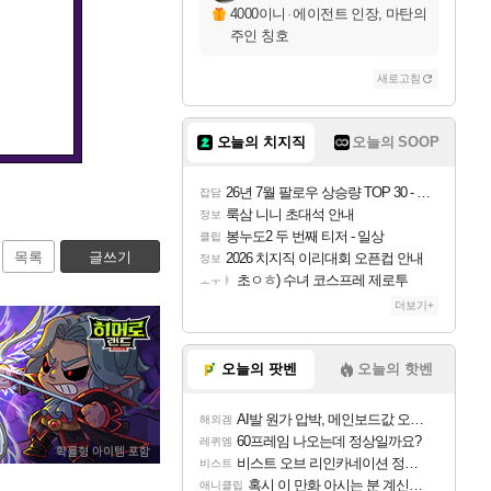
4000이니
·
에이전트 인장, 마탄의
주인 칭호
새로고침
오늘의 치지직
오늘의 SOOP
26년 7월 팔로우 상승량 TOP 30 - 월간 치지직
잡담
룩삼 니니 초대석 안내
정보
봉누도2 두 번째 티저 - 일상
클립
목록
글쓰기
2026 치지직 이리대회 오픈컵 안내
정보
초ㅇㅎ) 수녀 코스프레 제로투
ㅗㅜㅑ
더보기+
오늘의 팟벤
오늘의 핫벤
AI발 원가 압박, 메인보드값 오르나
해외겜
60프레임 나오는데 정상일까요?
레퀴엠
비스트 오브 리인카네이션 정보/공략글 모음
비스트
혹시 이 만화 아시는 분 계신가요
애니클립