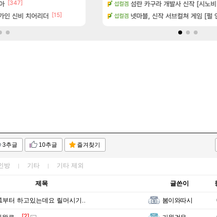
[347]
아
치노트 (8/5)
Ptr신규무기 인검이라길래 뭔가했
섬란 카구라 개발사 신작 [시노비 넥서
디아4
섭컬겜
[15]
[1
가인 신비 치어리더
카네이션 정보/공략글 모음
게이머라면 필수로 알아야 할 것
넷마블, 신작 서브컬쳐 게임 [펄 인 블루
메이플
섭컬겜
3추글
10추글
즐겨찾기
인방
기타
기타
제외
제목
글쓴이
1부터 하고있는데요 릴머시기..
봄이와따시
[2]