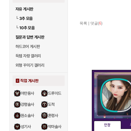
자유 게시판
└
3추 모음
목록
|
댓글(
6
)
└
10추 모음
질문과 답변 게시판
하드코어 게시판
득템 자랑 갤러리
외형 꾸미기 갤러리
직업 게시판
야만용사
드루이드
강령술사
도적
원소술사
혼령사
인장
성기사
악마술사