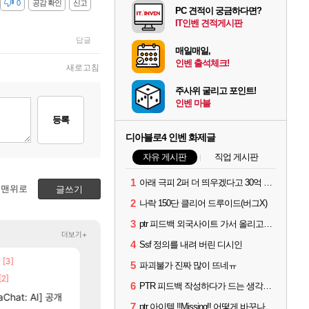
감
0
공감 확인
신고
PC 견적이 궁금하다면?
IT인벤 견적게시판
답글
매일매일,
인벤 출석체크!
새로고침
주사위 굴리고 포인트!
인벤 마블
등록
디아블로4 인벤 화제글
자유 게시판
직업 게시판
1
아래 극피 2퍼 더 띄우겠다고 30억 쓴 사람입니다
맨위로
글쓰기
2
나락 150단 클리어 드루이드(버그X)
3
ptr 피드백 외국사이트 가서 올리고옴 ㅋㅋ
더보기+
4
Ssf 정의를 내려 버린 디시인
[3]
[5]
[6]
네요
Ssf 정의를 내려 버린 디시인
챕터별 길찾기/지도 공략 (1 ~ 12장)
디아4
비스트
5
파괴불가 진짜 많이 뜨네ㅠ
[2]
[205]
[96]
고 나왔다
100:8 보다 효율이 좋은 상향된 아제나 ㄷㄷ
4컷 만화 | 야간 보초는 너무 힘들어
로아
아주프로
6
PTR 피드백 작성하다가 드는 생각인데
[135]
Chat: AI] 공개
우리 나라의 주적은??
테스트 때는 로비에 온라인 기능이 있는데
메이플
리밋제로
7
ptr 아이템 !!Missing!! 어떻게 바꾸나요 ㅠ