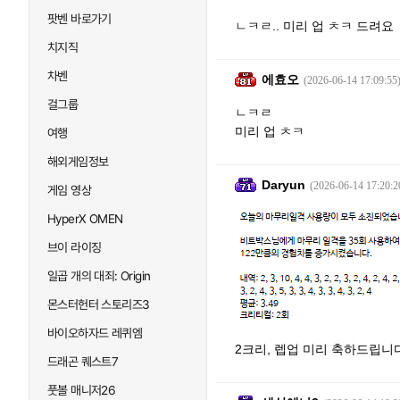
팟벤 바로가기
ㄴㅋㄹ.. 미리 업 ㅊㅋ 드려요
치지직
차벤
에효오
(2026-06-14 17:09:55
걸그룹
ㄴㅋㄹ
미리 업 ㅊㅋ
여행
해외게임정보
Daryun
(2026-06-14 17:20:2
게임 영상
HyperX OMEN
브이 라이징
일곱 개의 대죄: Origin
몬스터헌터 스토리즈3
바이오하자드 레퀴엠
2크리, 렙업 미리 축하드립니
드래곤 퀘스트7
풋볼 매니저26