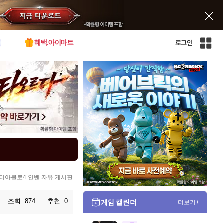
혜택.아이마트
로그인
인
벤
전
체
사
이
트
맵
디아블로4 인벤 자유 게시판
조회:
874
추천:
0
게임 캘린더
더보기+