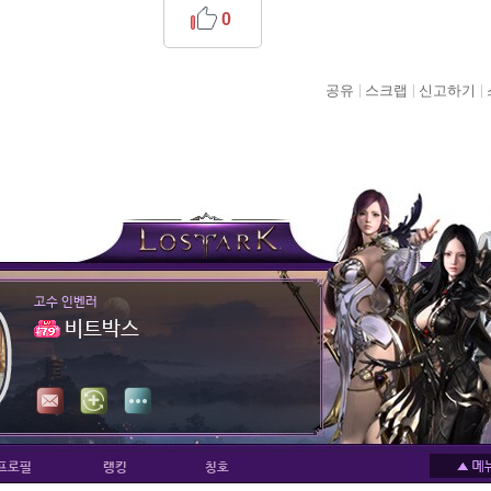
0
공유
스크랩
신고하기
고수 인벤러
비트박스
프로필
랭킹
칭호