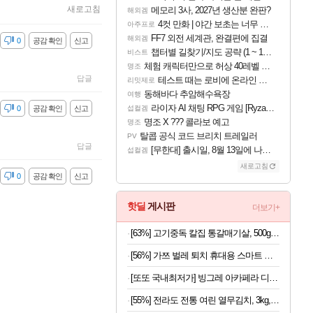
새로고침
메모리 3사, 2027년 생산분 완판?
해외겜
4컷 만화 | 야간 보초는 너무 힘들어
아주프로
FF7 외전 세계관, 완결편에 집결
해외겜
감
0
공감 확인
신고
챕터별 길찾기/지도 공략 (1 ~ 12장)
비스트
체험 캐릭터만으로 허상 40레벨 하이와티아 5분 컷!｜에이메스·린네·모니에 명함
명조
답글
테스트 때는 로비에 온라인 기능이 있는데
리밋제로
동해바다 추암해수욕장
여행
라이자 AI 채팅 RPG 게임 [RyzaChat: AI] 공개
감
0
공감 확인
신고
섭컬겜
명조 X ??? 콜라보 예고
명조
탈콥 공식 코드 브리치 트레일러
PV
답글
[무한대] 출시일, 8월 13일에 나오나
섭컬겜
새로고침
감
0
공감 확인
신고
핫딜
게시판
더보기+
[63%] 고기중독 칼집 통갈매기살, 500g, 2팩
[56%] 가쯔 벌레 퇴치 휴대용 스마트 전기모기채, 아이보리, 2개
[또또 국내최저가] 빙그레 아카페라 디카페인 아메리카노 400ml x 20개
[55%] 전라도 전통 여린 열무김치, 3kg, 1박스