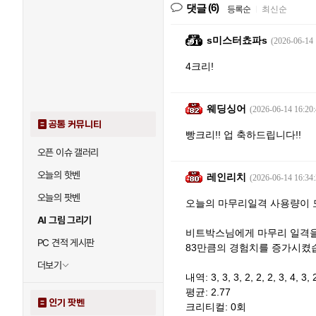
(6)
댓글
등록순
|
최신순
s미스터쵸파s
(2026-06-14 
4크리!
웨딩싱어
(2026-06-14 16:20:
공통 커뮤니티
빵크리!! 업 축하드립니다!!
오픈 이슈 갤러리
오늘의 핫벤
레인리치
(2026-06-14 16:34:
오늘의 팟벤
오늘의 마무리일격 사용량이 
AI 그림 그리기
비트박스님에게 마무리 일격을
PC 견적 게시판
83만큼의 경험치를 증가시켰
더보기
내역: 3, 3, 3, 2, 2, 2, 3, 4, 3, 2,
평균: 2.77
인기 팟벤
크리티컬: 0회