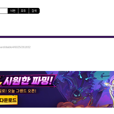
10번
모두
검색
oard/diablo4/6025/261832