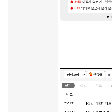
[81]
의 후기
2판 ‘몬헌 와일즈’, 30~40fps 목표 추정
이적자 숙코 시ㅡ발련
리싱크드 1.06 패
메이플
리싱크드
[76]
사용 17번 터짐
 오브 리인카네이션 오픈 트레일러
의외로 은근히 몬가 몬
비스트 오브 리인
FCO
비스트
인증글
전체
잡담
투표
번호
264134
[잡담]
레벨1 엑트