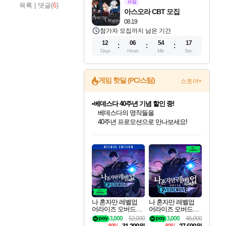
모집
목록
|
댓글(
6
)
아스오라 CBT 모집
08.19
참가자 모집까지 남은 기간
12
06
54
16
Days
Hours
Min
Sec
게임 핫딜 (PC/스팀)
스토어+
베데스다 40주년 기념 할인 중!
베데스다의 명작들을
40주년 프로모션으로 만나보세요!
마블 투혼 파이팅 소울즈 예약 판매 중!
인벤게임즈 8월 특별 할인!
드래곤소드: 어웨이크닝 입점!
문명 7 특별 할인!
귀무자: 검의 길 예약 판매 중!
비스트 오브 리인카네이션 정식 출시!
커세어 코브 출시 기념 할인!
더 렐릭 퍼스트 가디언 정식 출시
캡콤 프렌차이즈 할인 진행 중!
캡콤 일부 상품 상시 할인
스타워즈 은하계 레이서
로블록스 기프트 카드 공식 입점
마블 히어로 총 출동&화려한 격투!
인기 퍼블리셔 모음!
스팀으로 만나는 드래곤소드!
조선&고려 DLC 출시 예정
10% 할인과
게임프릭 신작 IP
해적'섬'을 발전시키자!
설화x하드코어 액션!
몬헌, 바하 등 인기 IP를
몬헌 와일즈 & 드래곤즈 도그마2
인벤게임즈에서 10% 추가 적립
Robux를 가장 안전하고
네이버 포인트 혜택까지!
최대 90% 할인가를 만나보세요!
네이버혜택과 함께 만나보세요!
50%할인&추가 적립까지!
이니&베니 혜택까지!
네이버 혜택가와 함께 예약하세요!
할인&네이버혜택으로 만나보세요!
네이버페이 혜택과 만나보세요!
할인가에 만나보세요!
일부 에디션 상시 할인!
혜택으로 예약 판매 중
편안하게 충전하세요
나 혼자만 레벨업
나 혼자만 레벨업
어라이즈 오버드라
어라이즈 오버드라
이브 디럭스 에디션
이브 Solo Leveling A
3,000
52,000
3,000
46,000
Solo Leveling Arise
rise