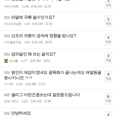
1
댓글
구리구리85
Lv.38
조회 135
22:37
라말에 극확 필수인가요?
잡담
1
댓글
악사만세삼창
Lv.9
조회 184
21:59
선조의 귀환이 공속에 영향을 받나요?
잡담
2
댓글
디아블로우잡
Lv.6
조회 126
19:02
검의달인 왜 쓰는 걸까요?
잡담
3
댓글
파프롤
Lv.77
조회 392
18:31
원인이 재감이였네요 광폭화가 끝나는데도 재발동을
잡담
4
못시키니깐 ㅋㅋ
댓글
더기45
Lv.23
조회 408
17:31
셀리그 이런건첨보는대 질문좀드립니다
질문
6
댓글
성제가최고
Lv.21
조회 519
13:48
안녕하세요
잡담
2