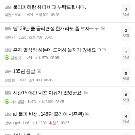
물리피해랑 취피 비교 부탁드립니다.
질문
3
댓글
리얼스토리
Lv.24
조회 609
08-05
탑139단 클 물리변성 한개라도 좀 뜨자ㅜㅜ
잡담
3
댓글
금연77
Lv.20
조회 489
08-05
혼자 열심히 하는데 도저히 늘지가 않네요 ㅋㅋ
잡담
1
댓글
김쬘깃
Lv.64
조회 579
08-05
135단 끔살
질문
8
댓글
윤보현
Lv.13
조회 833
08-05
시즌15 야만 너프 이유가 있었군요.
잡담
6
댓글
아시밤꿈
Lv.73
조회 2499
08-05
all 물피 변성 , 146단 클리어 시즌완)
잡담
4
댓글
민수angel
Lv.6
조회 1130
추천 2
08-05