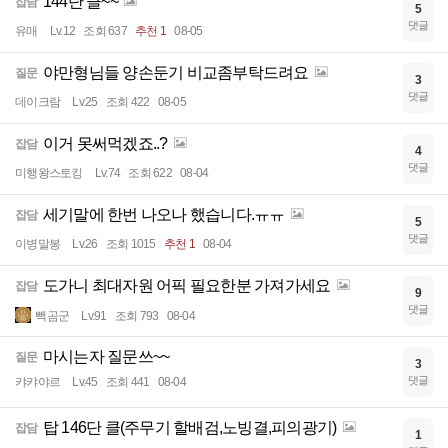
144단 클~~
잡담
5
댓글
유매
Lv.12
조회 637
추천 1
08-05
야만형님들 양손둔기 비교좀부탁드려요
질문
3
댓글
데이크람
Lv.25
조회 422
08-05
이거 못써먹겠죠..?
잡담
4
댓글
미행왕스토킹
Lv.74
조회 622
08-04
세기말에 한번 나오나 했습니다.ㅠㅠ
잡담
5
댓글
이병말봉
Lv.26
조회 1015
추천 1
08-04
도가니 최대자원 어픽 필요한분 가져가세요
잡담
9
댓글
빽곰군
Lv.91
조회 793
08-04
마시는자 질문쓰~~
질문
3
댓글
캬캬야르
Lv.45
조회 441
08-04
탑 146단 클(주무기 할배검,노빙결,피의광기)
잡담
1