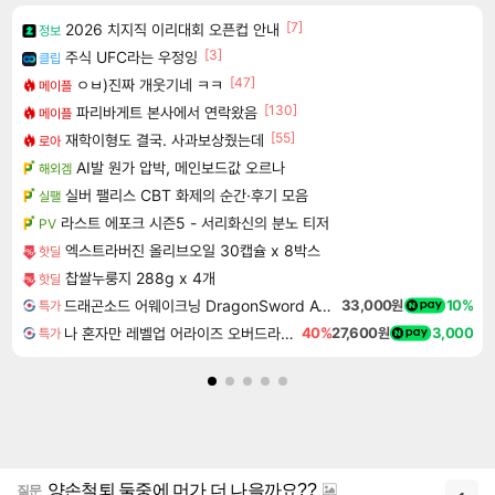
[7]
2026 치지직 이리대회 오픈컵 안내
정보
[3]
주식 UFC라는 우정잉
클립
[47]
ㅇㅂ)진짜 개웃기네 ㅋㅋ
메이플
[130]
파리바게트 본사에서 연락왔음
메이플
[55]
재학이형도 결국. 사과보상줬는데
로아
AI발 원가 압박, 메인보드값 오르나
해외겜
실버 팰리스 CBT 화제의 순간·후기 모음
실팰
라스트 에포크 시즌5 - 서리화신의 분노 티저
PV
엑스트라버진 올리브오일 30캡슐 x 8박스
핫딜
찹쌀누룽지 288g x 4개
핫딜
드래곤소드 어웨이크닝 DragonSword Awakening
33,000원
10%
특가
나 혼자만 레벨업 어라이즈 오버드라이브 Solo Leveling Arise
40%
27,600원
3,000
특가
양손철퇴 둘중에 머가 더 나을까요??
질문