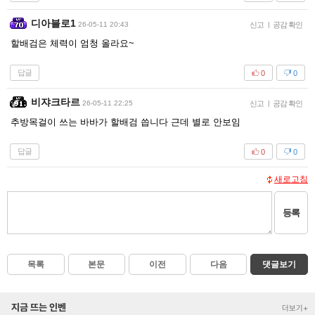
디아블로1
26-05-11 20:43
신고
|
공감 확인
할배검은 체력이 엄청 올라요~
답글
0
0
비쟈크타르
26-05-11 22:25
신고
|
공감 확인
추방목걸이 쓰는 바바가 할배검 씁니다 근데 별로 안보임
답글
0
0
새로고침
등록
목록
본문
이전
다음
댓글보기
지금 뜨는 인벤
더보기+