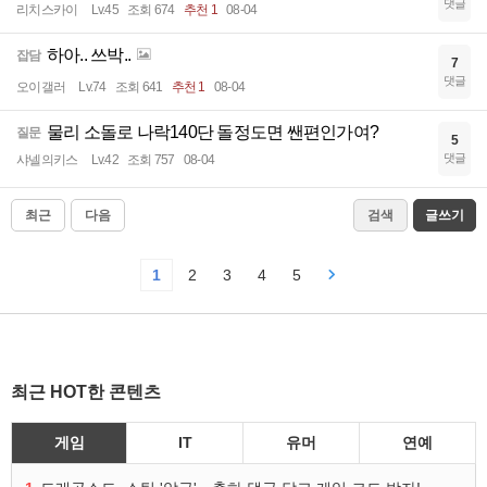
댓글
리치스카이
Lv.45
조회 674
추천 1
08-04
하아.. 쓰박..
잡담
7
댓글
오이갤러
Lv.74
조회 641
추천 1
08-04
물리 소돌로 나락140단 돌정도면 쌘편인가여?
질문
5
댓글
샤넬의키스
Lv.42
조회 757
08-04
최근
다음
검색
글쓰기
1
2
3
4
5
최근 HOT한 콘텐츠
게임
IT
유머
연예