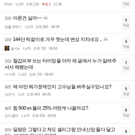
댓글
Pons
Lv.70
조회 219
추천 1
11:36
아푼건 싫어~~
잡담
5
댓글
일출과메기
Lv.15
조회 865
08-06
144단 턱걸이로 겨우 깻는데 변성 지치네요 ..
잡담
4
댓글
술사a
Lv.76
조회 702
08-06
철갑피부 쓰는 타이밍을 아까 제 글에서 누가 알려주
잡담
7
셔서 해봤는데
댓글
더기45
Lv.23
조회 729
08-06
제 야만 뭐가문제인지 고수님들 봐주실수있나요?
질문
5
댓글
낭꾼이
Lv.5
조회 468
08-06
힘 900 vs 물피 25% 어떤게 나을까요?
질문
6
댓글
오이갤러
Lv.74
조회 929
08-06
딜량은 그렇다고 쳐도 셀리그랑 인내신앙 둘다 달고
잡담
9