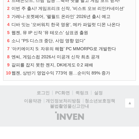
1
드래곤소드, 스팀 '압긍'…축하 댓글 달고 게임 코드 받자!
2
이번 주 출시! 게임프리크 신작, '비스트 오브 리인카네이션'
3
가레나·포켓페어, ‘팰월드 온라인’ 2026년 출시 예고
4
디바 잇는 '오버워치 한국 영웅', 메카 파일럿 디몬 나온다
5
웹젠, 뮤 IP 신작 '뮤 테오스' 상표권 출원
6
소니 “PS 디스크 중단, 사업 영향 없다”
7
‘아키에이지 S: 자유의 해협’ PC MMORPG로 개발한다
8
엔씨, 게임스컴 2026서 미공개 신작 최초 공개
9
갈피를 잡지 못한 젠지, DK에게도 0:2 패배
10
웹젠, 상반기 영업수익 773억 원…순이익 89% 증가
로그인
PC화면
퀵링크
설정
청소년보호정책
이용약관
개인정보처리방침
▲
불법촬영물신고안내
(주)
인
벤