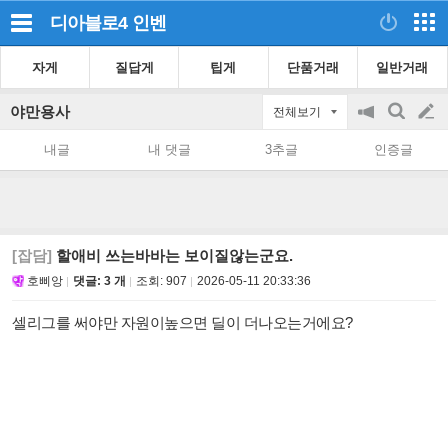
디아블로4
인벤
자게
질답게
팁게
단품거래
일반거래
야만용사
전체보기
공
검
글
지
색
내글
내 댓글
3추글
인증글
on/off
쓰
기
[잡담]
할애비 쓰는바바는 보이질않는군요.
호삐앙
댓글: 3 개
조회:
907
2026-05-11 20:33:36
셀리그를 써야만 자원이높으면 딜이 더나오는거에요?