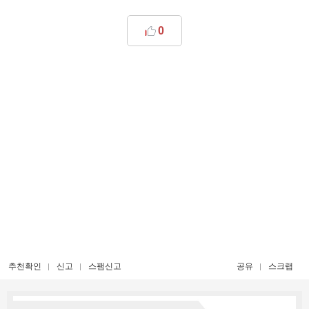
0
추천확인
신고
스팸신고
공유
스크랩