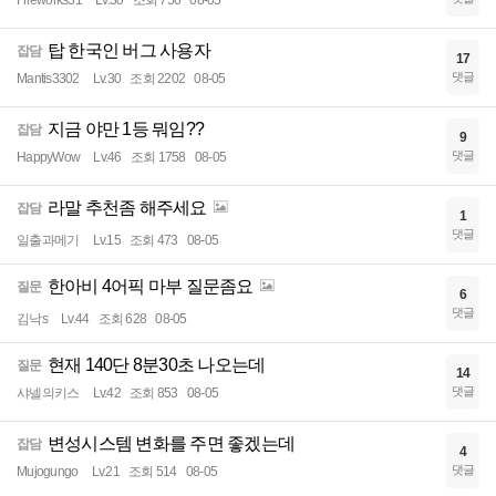
Fireworks31
Lv.30
조회 756
08-05
탑 한국인 버그 사용자
잡담
17
댓글
Mantis3302
Lv.30
조회 2202
08-05
지금 야만 1등 뭐임??
잡담
9
댓글
HappyWow
Lv.46
조회 1758
08-05
라말 추천좀 해주세요
잡담
1
댓글
일출과메기
Lv.15
조회 473
08-05
한아비 4어픽 마부 질문좀요
질문
6
댓글
김낙s
Lv.44
조회 628
08-05
현재 140단 8분30초 나오는데
질문
14
댓글
샤넬의키스
Lv.42
조회 853
08-05
변성시스템 변화를 주면 좋겠는데
잡담
4
댓글
Mujogungo
Lv.21
조회 514
08-05