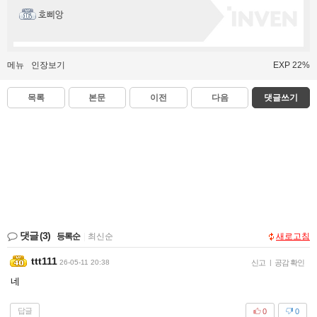
호삐앙
메뉴
인장보기
EXP 22%
목록
본문
이전
다음
댓글쓰기
댓글
(3)
등록순
|
최신순
새로고침
ttt111
26-05-11 20:38
신고
|
공감 확인
네
답글
0
0