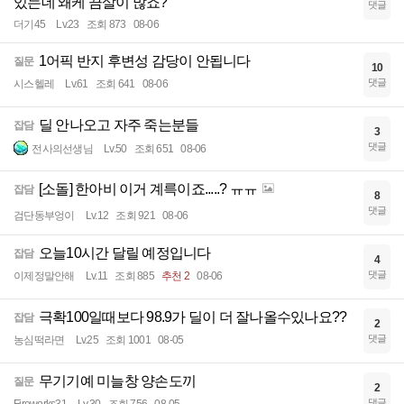
있는데 왜케 끔살이 많죠?
댓글
더기45
Lv.23
조회 873
08-06
1어픽 반지 후변성 감당이 안됩니다
질문
10
댓글
시스헬레
Lv.61
조회 641
08-06
딜 안나오고 자주 죽는분들
잡담
3
댓글
전사의선생님
Lv.50
조회 651
08-06
[소돌] 한아비 이거 계륵이죠.....? ㅠㅠ
잡담
8
댓글
검단동부엉이
Lv.12
조회 921
08-06
오늘10시간 달릴 예정입니다
잡담
4
댓글
이제정말안해
Lv.11
조회 885
추천 2
08-06
극확100일때보다 98.9가 딜이 더 잘나올수있나요??
잡담
2
댓글
농심떡라면
Lv.25
조회 1001
08-05
무기기예 미늘창 양손도끼
질문
2
댓글