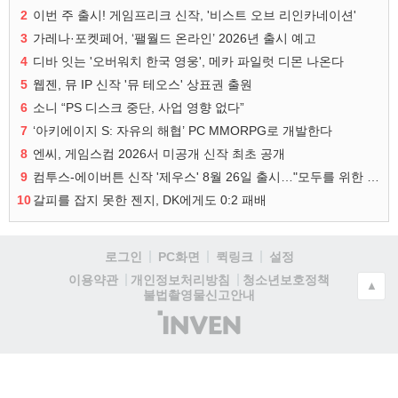
2
이번 주 출시! 게임프리크 신작, '비스트 오브 리인카네이션'
3
가레나·포켓페어, ‘팰월드 온라인’ 2026년 출시 예고
4
디바 잇는 '오버워치 한국 영웅', 메카 파일럿 디몬 나온다
5
웹젠, 뮤 IP 신작 '뮤 테오스' 상표권 출원
6
소니 “PS 디스크 중단, 사업 영향 없다”
7
‘아키에이지 S: 자유의 해협’ PC MMORPG로 개발한다
8
엔씨, 게임스컴 2026서 미공개 신작 최초 공개
9
컴투스-에이버튼 신작 '제우스' 8월 26일 출시…"모두를 위한 경쟁"
10
갈피를 잡지 못한 젠지, DK에게도 0:2 패배
로그인
PC화면
퀵링크
설정
청소년보호정책
이용약관
개인정보처리방침
▲
불법촬영물신고안내
(주)
인
벤