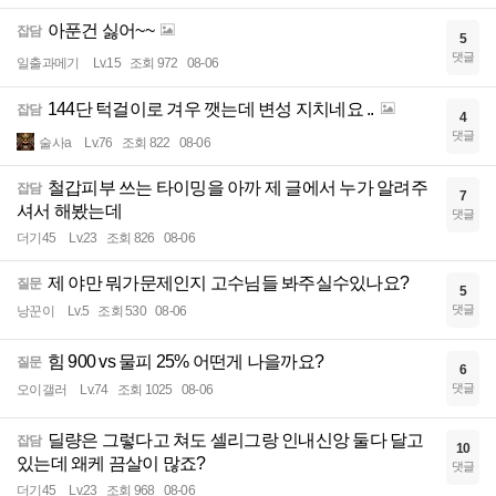
아푼건 싫어~~
잡담
5
댓글
일출과메기
Lv.15
조회 972
08-06
144단 턱걸이로 겨우 깻는데 변성 지치네요 ..
잡담
4
댓글
술사a
Lv.76
조회 822
08-06
철갑피부 쓰는 타이밍을 아까 제 글에서 누가 알려주
잡담
7
셔서 해봤는데
댓글
더기45
Lv.23
조회 826
08-06
제 야만 뭐가문제인지 고수님들 봐주실수있나요?
질문
5
댓글
낭꾼이
Lv.5
조회 530
08-06
힘 900 vs 물피 25% 어떤게 나을까요?
질문
6
댓글
오이갤러
Lv.74
조회 1025
08-06
딜량은 그렇다고 쳐도 셀리그랑 인내신앙 둘다 달고
잡담
10
있는데 왜케 끔살이 많죠?
댓글
더기45
Lv.23
조회 968
08-06