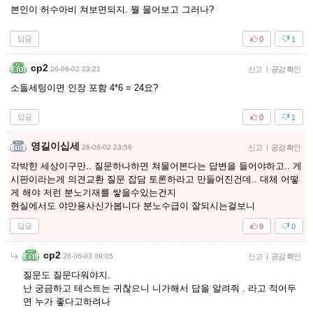
본인이 허수아비 쳐보면되지. 뭘 물어보고 그러나?
답글
0
1
cp2
26-06-02 23:21
신고
|
공감 확인
소돌세팅이면 인장 포함 4*6 = 24요?
답글
0
1
영길이십세
26-06-02 23:56
신고
|
공감 확인
각박한 세상이구만.. 질문하나하면 쳐물어본다는 답변을 들어야하고.. 게
시판이라는게 의견교환 질문 잡담 토론하라고 만들어진건데.. 대체 어떻
게 해야 저런 분노기재를 쌓을수있는건지
현실에서도 야만용사신가봅니다 분노수급이 잘되시는걸보니
답글
9
0
cp2
26-06-03 09:05
신고
|
공감 확인
질문도 질문다워야지.
난 궁금하고 테스트는 귀찮으니 니가해서 답을 알려줘 . 라고 적어두
면 누가 좋다고하려나