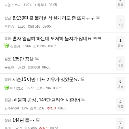
댓글
리얼스토리
Lv.24
조회 641
08-05
탑139단 클 물리변성 한개라도 좀 뜨자ㅜㅜ
잡담
3
댓글
금연77
Lv.20
조회 516
08-05
혼자 열심히 하는데 도저히 늘지가 않네요 ㅋㅋ
잡담
1
댓글
김쬘깃
Lv.64
조회 605
08-05
135단 끔살
질문
8
댓글
윤보현
Lv.13
조회 868
08-05
시즌15 야만 너프 이유가 있었군요.
잡담
6
댓글
아시밤꿈
Lv.73
조회 2786
08-05
all 물피 변성 , 146단 클리어 시즌완)
잡담
4
댓글
민수angel
Lv.6
조회 1232
추천 3
08-05
144단 클~~
잡담
5
댓글
유매
Lv.12
조회 659
추천 1
08-05