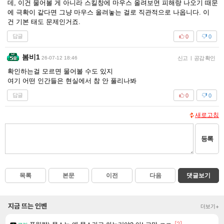
데, 이건 물어볼 게 아니라 스킬창에 마우스 올려보면 피해량 나오기 때문
에 극확이 같다면 그냥 마우스 올려놓는 걸로 직관적으로 나옵니다. 이
건 기본 태도 문제인거죠.
답글
0
0
봄비1
26-07-12 18:46
신고
|
공감 확인
확인하는걸 모르면 물어볼 수도 있지
여기 어떤 인간들은 현실에서 참 안 풀리나봐
답글
0
0
새로고침
등록
목록
본문
이전
다음
댓글보기
지금 뜨는 인벤
더보기+
[2]