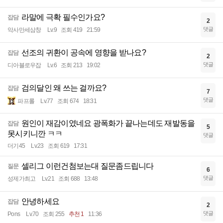
라말에 극확 필수인가요?
잡담
2
댓글
악사만세삼창
Lv.9
조회 419
21:59
선조의 귀환이 공속에 영향을 받나요?
잡담
2
댓글
디아블로우잡
Lv.6
조회 213
19:02
검의달인 왜 쓰는 걸까요?
잡담
7
댓글
파프롤
Lv.77
조회 674
18:31
원인이 재감이였네요 광폭화가 끝나는데도 재발동을
잡담
5
못시키니깐 ㅋㅋ
댓글
더기45
Lv.23
조회 619
17:31
셀리그 이런건첨보는대 질문좀드립니다
질문
6
댓글
성제가최고
Lv.21
조회 688
13:48
안녕하세요
잡담
2
댓글
Pons
Lv.70
조회 255
추천 1
11:36