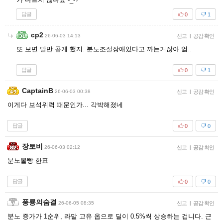
답글
0
1
cp2
26-06-03 14:13
신고
|
공감 확인
또 보면 말만 곱게 했지. 분노조절장애있다고 까는거잖아 엌..
답글
0
1
CaptainB
26-06-03 00:38
신고
|
공감 확인
이게다 보석위력 때문인가... 각박해졌네
답글
0
0
장토비
26-06-03 02:12
신고
|
공감 확인
분노몰빵 한표
답글
0
0
풍룡의숨결
26-06-05 08:35
신고
|
공감 확인
분노 증가가 1순위, 라말 고유 옵으로 딜이 0.5%씩 상승하는 겁니다. 근