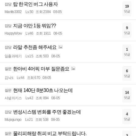
탑 한국인 버그 사용자
잡담
19
댓글
Mantis3302
Lv.30
조회 2384
08-05
지금 야만 1등 뭐임??
잡담
9
댓글
HappyWow
Lv.46
조회 1911
08-05
라말 추천좀 해주세요
잡담
1
댓글
일출과메기
Lv.15
조회 503
08-05
한아비 4어픽 마부 질문좀요
질문
6
댓글
김낙s
Lv.44
조회 670
08-05
현재 140단 8분30초 나오는데
질문
14
댓글
샤넬의키스
Lv.42
조회 894
08-05
변성시스템 변화를 주면 좋겠는데
잡담
4
댓글
Mujogungo
Lv.21
조회 538
08-05
물리피해랑 취피 비교 부탁드립니다.
질문
3