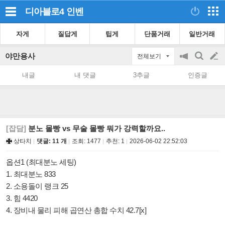
디아블로4
인벤
자게
질답게
팁게
단품거래
일반거래
야만용사
전체보기
공
검
글
지
색
내글
내 댓글
3추글
인증글
on/off
쓰
기
[잡담]
분노 몰빵 vs 무술 몰빵 뭐가 강력할까요..
상타치
댓글: 11 개
조회:
1477
추천:
1
2026-06-02 22:52:03
옵션1 (최대분노 세팅)
1. 최대분노 833
2. 소용돌이 랭크 25
3. 힘 4420
4. 장비내 물리 피해 곱연산 총합 수치 42.7[x]