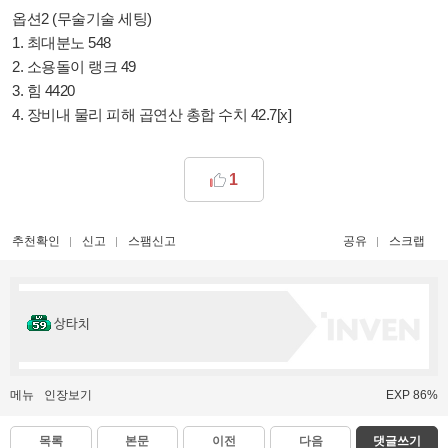
옵션2 (무술기술 세팅)
1. 최대분노 548
2. 소용돌이 랭크 49
3. 힘 4420
4. 장비내 물리 피해 곱연산 총합 수치 42.7[x]
1
추천확인
신고
스팸신고
공유
스크랩
상타치
메뉴
인장보기
EXP 86%
목록
본문
이전
다음
댓글쓰기