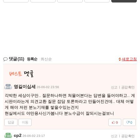
댓글
(11)
등록순
|
최신순
새로고침
영길이십세
26-06-02 23:56
신고
|
공감 확인
각박한 세상이구만.. 질문하나하면 쳐물어본다는 답변을 들어야하고.. 게
시판이라는게 의견교환 질문 잡담 토론하라고 만들어진건데.. 대체 어떻
게 해야 저런 분노기재를 쌓을수있는건지
현실에서도 야만용사신가봅니다 분노수급이 잘되시는걸보니
답글
이동
9
0
cp2
26-06-02 23:17
신고
|
공감 확인