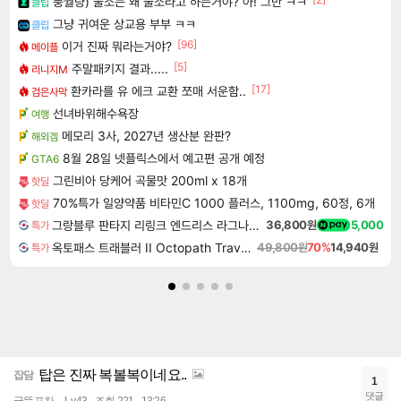
풍월량) 물소는 왜 물소라고 하는거야? 아! 그만 ㅋㅋ
클립
그냥 귀여운 상교용 부부 ㅋㅋ
클립
[96]
이거 진짜 뭐라는거야?
메이플
[5]
주말패키지 결과.....
리니지M
[17]
환카라를 유 에크 교환 쪼매 서운함..
검은사막
선녀바위해수욕장
여행
메모리 3사, 2027년 생산분 완판?
해외겜
8월 28일 넷플릭스에서 예고편 공개 예정
GTA6
그린비아 당케어 곡물맛 200ml x 18개
핫딜
70%특가 일양약품 비타민C 1000 플러스, 1100mg, 60정, 6개
핫딜
그랑블루 판타지 리링크 엔드리스 라그나로크 업그레이드 킷 Granblue Fantasy Relink Endless Ragnarok Upgrade Kit DLC
36,800원
5,000
특가
옥토패스 트래블러 II Octopath Traveler II
49,800원
70%
14,940원
특가
탑은 진짜 복볼복이네요..
잡담
1
댓글