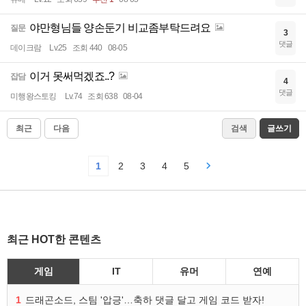
야만형님들 양손둔기 비교좀부탁드려요
질문
3
댓글
데이크람
Lv.25
조회 440
08-05
이거 못써먹겠죠..?
잡담
4
댓글
미행왕스토킹
Lv.74
조회 638
08-04
최근
다음
검색
글쓰기
1
2
3
4
5
최근 HOT한 콘텐츠
게임
IT
유머
연예
1
드래곤소드, 스팀 '압긍'…축하 댓글 달고 게임 코드 받자!