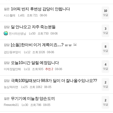
1어픽 반지 후변성 감당이 안됩니다
질문
10
댓글
시스헬레
Lv.61
조회 721
08-06
딜 안나오고 자주 죽는분들
잡담
3
댓글
전사의선생님
Lv.50
조회 750
08-06
[소돌] 한아비 이거 계륵이죠.....? ㅠㅠ
잡담
8
댓글
검단동부엉이
Lv.12
조회 1026
08-06
오늘10시간 달릴 예정입니다
잡담
4
댓글
이제정말안해
Lv.11
조회 935
추천 2
08-06
극확100일때보다 98.9가 딜이 더 잘나올수있나요??
잡담
2
댓글
농심떡라면
Lv.25
조회 1062
08-05
무기기예 미늘창 양손도끼
질문
2
댓글
Fireworks31
Lv.30
조회 786
08-05