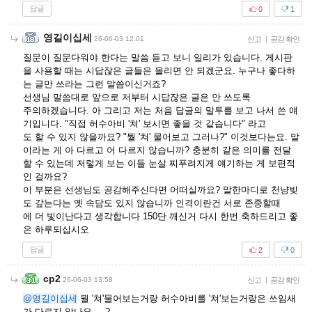
답글
0
1
영길이십세
26-06-03 12:01
신고
|
공감 확인
질문이 질문다워야 한다는 말씀 듣고 보니 일리가 있습니다. 게시판
을 사용할 때는 시답잖은 글들은 올리면 안 되겠군요. 누구나 좋다하
는 글만 쓰라는 그런 말씀이신거죠?
선생님 말씀대로 앞으로 저부터 시답잖은 글은 안 쓰도록
주의하겠습니다. 아 그리고 저는 처음 답글의 말투를 보고 나서 쓴 얘
기입니다. "직접 허수아비 '쳐' 보시면 좋을 것 같습니다" 라고
도 할 수 있지 않을까요? "뭘 '쳐' 물어보고 그러나?" 이것보다는요. 말
이라는 게 아 다르고 어 다르지 않습니까? 충분히 같은 의미를 전달
할 수 있는데 저렇게 보는 이들 눈살 찌푸려지게 얘기하는 게 보편적
인 걸까요?
이 부분은 선생님도 공감해주신다면 어떠실까요? 말한마디로 천냥빚
도 갚는다는 옛 속담도 있지 않습니까 인격이란건 서로 존중할때
에 더 빛이난다고 생각합니다 150단 깨신거 다시 한번 축하드리고 좋
은 하루되십시오
답글
2
0
cp2
26-06-03 13:58
신고
|
공감 확인
@영길이십세
뭘 '쳐'물어보는거랑 허수아비를 '쳐'보는거랑은 쓰임새
가 다르지 않나요 -_-?