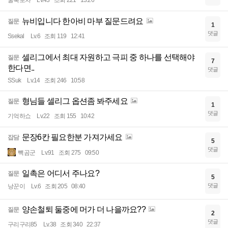
굴뚝포차
Lv.43
조회 221
13:26
뉴비입니다 한아비 마부 질문드려요
질문
1
댓글
Ssekal
Lv.6
조회 119
12:41
셀리그에서 최대 자원하고 극피 중 하나를 선택해야
질문
7
한다면..
댓글
SSuk
Lv.14
조회 246
10:58
형님들 셀리그 옵션좀 봐주세요
질문
1
댓글
기억하쇼
Lv.22
조회 155
10:42
문장6칸 필요한분 가져가세요
잡담
5
댓글
빽곰군
Lv.91
조회 275
09:50
일촉은 어디서 주나요?
질문
5
댓글
낭꾼이
Lv.6
조회 205
08:40
양손철퇴 둘중에 머가 더 나을까요??
질문
2
댓글
구리구리85
Lv.38
조회 340
22:37