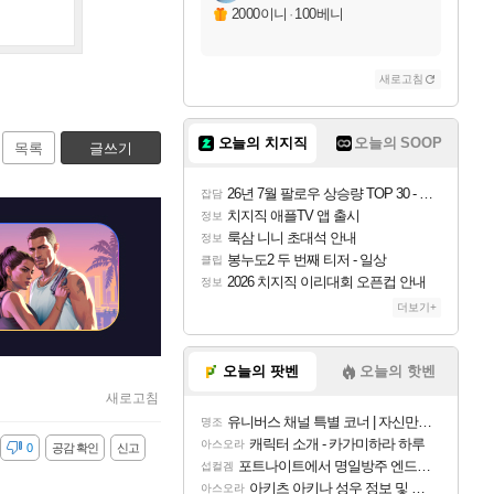
2000이니
·
100베니
새로고침
오늘의 치지직
오늘의 SOOP
목록
글쓰기
26년 7월 팔로우 상승량 TOP 30 - 월간 치지직
잡담
치지직 애플TV 앱 출시
정보
룩삼 니니 초대석 안내
정보
봉누도2 두 번째 티저 - 일상
클립
2026 치지직 이리대회 오픈컵 안내
정보
더보기+
오늘의 팟벤
오늘의 핫벤
새로고침
유니버스 채널 특별 코너 | 자신만의 스타일
명조
캐릭터 소개 - 카가미하라 하루
아스오라
감
0
공감 확인
신고
포트나이트에서 명일방주 엔드필드 [펠리카] 판매 예정
섭컬겜
아키츠 아키나 성우 정보 및 주요 필모
아스오라