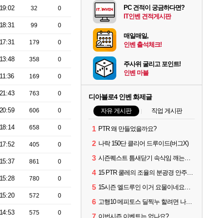
PC 견적이 궁금하다면?
19:02
32
0
IT인벤 견적게시판
18:31
99
0
매일매일,
17:31
179
0
인벤 출석체크!
13:48
358
0
주사위 굴리고 포인트!
인벤 마블
11:36
169
0
21:43
763
0
디아블로4 인벤 화제글
20:59
606
0
자유 게시판
직업 게시판
18:14
658
0
1
PTR 왜 만들었을까요?
2
나락 150단 클리어 드루이드(버그X)
17:52
405
0
3
시즌퀘스트 틈새닫기 속삭임 깨는법이 뭐임? ㅡ.ㅡ
15:37
861
0
4
15 PTR 쿨레의 조율의 분광경 안주나요?
15:28
780
0
5
15시즌 엘드루인 이거 요물이네요ㅋㅋㅋㅋㅋㅋ
15:20
572
0
6
고행10 메피토스 딜찍누 할려면 나락 몇단계 까지 가야하나요?
14:53
575
0
7
이번시즌 이벤트는 없나요?