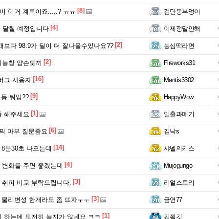
[8]
비 이거 계륵이죠.....? ㅠㅠ
검단동부엉이
[4]
 달릴 예정입니다
이제정말안해
[2]
때보다 98.9가 딜이 더 잘나올수있나요??
농심떡라면
[2]
미늘창 양손도끼
Fireworks31
[16]
버그 사용자
Mantis3302
[9]
등 뭐임??
HappyWow
[1]
좀 해주세요
일출과메기
[6]
픽 마부 질문좀요
김낙s
[14]
 8분30초 나오는데
샤넬의키스
[4]
 변화를 주면 좋겠는데
Mujogungo
[3]
취피 비교 부탁드립니다.
리얼스토리
[3]
클 물리변성 한개라도 좀 뜨자ㅜㅜ
금연77
[1]
 하는데 도저히 늘지가 않네요 ㅋㅋ
김쬘깃