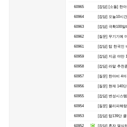
60965
[잡담]
[소돌] 한아
60964
[잡담]
오늘10시간
60963
[잡담]
극확100일
60962
[질문]
무기기예 
60961
[잡담]
탑 한국인 
60959
[잡담]
지금 야만 1
60958
[잡담]
라말 추천
60957
[질문]
한아비 4어
60956
[질문]
현재 140단
60955
[잡담]
변성시스템
60954
[질문]
물리피해랑 
60953
[잡담]
탑139단 
60952
[잡담]
혼자 열심히