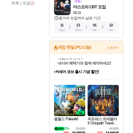
모집
목록
|
댓글(
2
)
아스오라 CBT 모집
08.19
참가자 모집까지 남은 기간
11
13
01
21
Days
Hours
Min
Sec
게임 핫딜 (PC/스팀)
스토어+
커세어 코브 출시 기념 할인!
해적'섬'을 발전시키자!
할인&네이버혜택으로 만나보세요!
인벤게임즈 8월 특별 할인!
드래곤소드: 어웨이크닝 입점!
문명 7 특별 할인!
마블 투혼 파이팅 소울즈 정식출시!
귀무자: 검의 길 예약 판매 중!
비스트 오브 리인카네이션 정식 출시!
더 렐릭 퍼스트 가디언 정식 출시
베데스다 40주년 기념 할인 중!
캡콤 프렌차이즈 할인 진행 중!
캡콤 일부 상품 상시 할인
스타워즈 은하계 레이서
로블록스 기프트 카드 공식 입점
인기 퍼블리셔 모음!
스팀으로 만나는 드래곤소드!
조선&고려 DLC 출시 예정
마블 히어로 총 출동&화려한 격투!
10% 할인과
게임프릭 신작 IP
설화x하드코어 액션!
베데스다의 명작들을
몬헌, 바하 등 인기 IP를
몬헌 와일즈 & 드래곤즈 도그마2
인벤게임즈에서 10% 추가 적립
Robux를 가장 안전하고
최대 90% 할인가를 만나보세요!
네이버혜택과 함께 만나보세요!
50%할인&추가 적립까지!
네이버 포인트 혜택까지!
이니&베니 혜택까지!
네이버 혜택가와 함께 예약하세요!
네이버페이 혜택과 만나보세요!
40주년 프로모션으로 만나보세요!
할인가에 만나보세요!
일부 에디션 상시 할인!
혜택으로 예약 판매 중
편안하게 충전하세요
팰월드 Palworld
옥토패스 트래블러
II Octopath Traveler I
I
5%
32,000
49,800