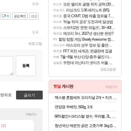
답글
모든 엘리트 골렘 위치 공략 (30개) - 방랑 결투가
비스트
리싱크드 1.06 패치노트 (8/5)
리싱크드
중국 CXMT, D램 매출 점유율 7%…글로벌 4위로 부상
감
0
공감 확인
신고
해외겜
'하늘 위의 공포' 도전과제 달성법
비스트
스위치2판 ‘몬헌 와일즈’, 30~40fps 목표 추정
해외겜
답글
메모리 3사, 2027년 생산분 완판?
해외겜
힐링 탐험 게임 Bearly Awesome 챕터 1 트레일러
PV
새로고침
아스오라 성우 정보 및 출연작 모음
아스오라
FF7 외전 세계관, 완결편에 집결
해외겜
7월~8월 부산-단양-충주-울진 다녀왔어요~
여행
무한대 아난타가 넷이즈 어플 달력에 일정 등록
섭컬겜
등록
새로고침
핫딜
게시판
더보기+
맨위로
글쓰기
맥스봉 혼합세트 오리지널 2개 + 치즈 2개 (1개당 5,725원)
연양갱 우베맛, 500g, 1개
더보기+
66%할인>크리스탈 생수, 무라벨, 2L, 12개
청년국산 매운맛 굵은 고춧가루 1kg (100g당 2,280원)
[3]
[88]
보상 공지 나온거 10추 하니 올리자
국내에도 이쁜곳이 많은것 같습니다
로아
여행