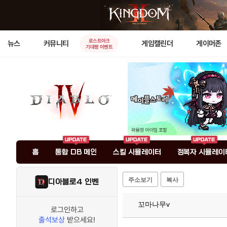
로스트아크
뉴스
커뮤니티
게임캘린더
게이머존
기대평 이벤트
홈
통합 DB 메인
스킬 시뮬레이터
정복자 시뮬레이
주소보기
복사
디아블로4 인벤
꼬마나무v
로그인하고
출석보상
받으세요!