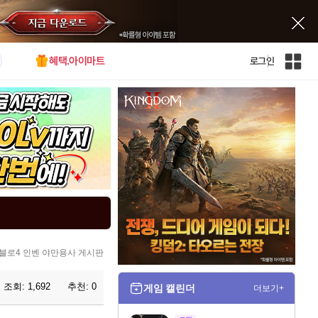
혜택.아이마트
로그인
인
벤
전
체
사
이
트
맵
블로4 인벤 야만용사 게시판
조회:
1,692
추천:
0
게임 캘린더
더보기+