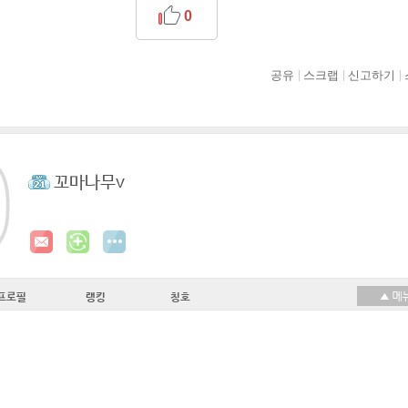
0
공유
스크랩
신고하기
꼬마나무v
프로필
랭킹
칭호