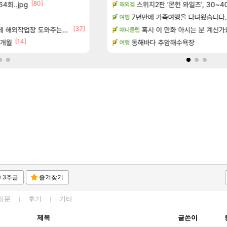
[80]
4회..jpg
보 및 출연작 모음
D.Mon 애니메이션 영웅 시네마
스위치2판 ‘몬헌 와일즈’, 30~4
오버워치
해외겜
우 정보 및 주요 필모
7년만에 가족여행을 다녀왔습니다.
하이퍼 부스트 이후 길 잃은 뉴비
검은사막
여행
[37]
[155]
(40개) - 귀환한 영혼 도전과제
업장 도와주는 짓은 좀 아니지않냐?
8월 9일 썬데이 메이플
혹시 이 만화 아시는 분 계신가
메이플
애니클립
[14]
[1]
7개월
페이즈 영애짤 찾았다
동해바다 추암해수욕장
LoL
여행
3추글
즐겨찾기
질문
후기
기타
제목
글쓴이