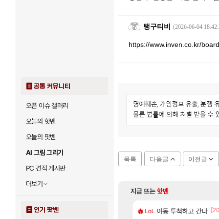
탱구티비
(2026-06-04 18:42:
https://www.inven.co.kr/boar
공통 커뮤니티
오픈 이슈 갤러리
오늘의 핫벤
오늘의 팟벤
AI 그림 그리기
목록
다음글
이전글
PC 견적 게시판
더보기
지금 뜨는
핫벤
인기 팟벤
[88]
[2
 나온거 10추 하니 올리자
도 이쁜곳이 많은것 같습니다
야동 투척하고 간다
아사쿠라 마이 성
LoL
아스오라