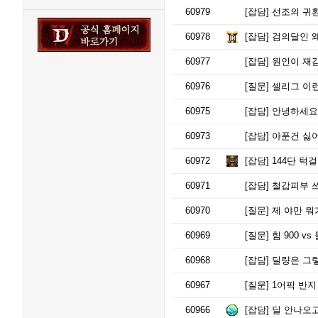
60979
[잡담]
선조의 귀환
60978
[잡담]
검의달인 왜
60977
[잡담]
원인이 재감이
60976
[질문]
셀리그 이
60975
[잡담]
안녕하세요
60973
[잡담]
아푼건 싫어
60972
[잡담]
144단 턱걸
60971
[잡담]
철갑피부 쓰는
60970
[질문]
제 야만 뭐
60969
[질문]
힘 900 v
60968
[잡담]
딜량은 그렇다고 
60967
[질문]
1어픽 반지
60966
[잡담]
딜 안나오고