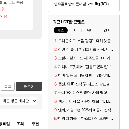
[7]
[106]
틱
0fps 목표 추정
챌린저#77777 저격했습니다!
중국 CXMT, D램 매출 점유율 7%…글로벌 4위로 부상
메이플
해외겜
양주골호랑떡 문어발 소떡 1kg (100g당 1,340원)
[1]
[12]
[77]
분들!
크로체 따왔습니다
리싱크드 1.06 패치노트 (8/5)
로아
리싱크드
[4]
[2
요
고양이를 도구로 쓰는 인방 하꼬 스트리머 박제합니다.
AI발 원가 압박, 메인보드값 오르나
로아
해외겜
최근 HOT한 콘텐츠
[20]
진짜 귀한 삼색화채 찐1등 떳냐 ㅅㅅㅅ
메모리 3사, 2027년 생산분 완판?
FCO
해외겜
게임
IT
유머
연예
1
드래곤소드, 스팀 '압긍'…축하 댓글 달고 게임 코드 받자!
2
이번 주 출시! 게임프리크 신작, '비스트 오브 리인카네이션'
3
스텔라 블레이드 새 주인공 이비가 부릅니다, 'Wanna be in LOVE' 뮤비 공개
4
가레나·포켓페어, ‘팰월드 온라인’ 2026년 출시 예고
5
디바 잇는 '오버워치 한국 영웅', 메카 파일럿 디몬 나온다
6
웹젠, 뮤 IP 신작 '뮤 테오스' 상표권 출원
목록
글쓰기
7
소니 “PS 디스크 중단, 사업 영향 없다”
8
‘아키에이지 S: 자유의 해협’ PC MMORPG로 개발한다
9
엔씨, 게임스컴 2026서 미공개 신작 최초 공개
10
미리 체험하는 '아스트라에 오라티오'...NC, 8/19부터 CBT 참가자 모집
등록일
조회
추천