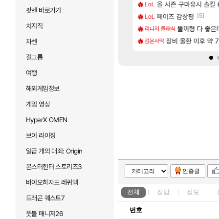
[106]
[1]
77777 저격했습니다!
CXMT, D램 매출 점유율 7%…글로벌 4위로 부상
올 시즌 구마유시 솔킬 6
아스오라 성우 정
LoL
아스오라
팟벤 바로가기
[77]
[5]
따왔습니다
크드 1.06 패치노트 (8/5)
페이즈 감상평
아키츠 아키나 성
LoL
아스오라
치지직
[241]
구로 쓰는 인방 하꼬 스트리머 박제합니다.
발 원가 압박, 메인보드값 오르나
모든 성소 위치 공략 
똘끼형 다 좋은데 해외작
리니지 클래식
비스트
[20]
한 삼색화채 찐1등 떳냐 ㅅㅅㅅ
 3사, 2027년 생산분 완판?
스누피냥님
장비 올환 이후 약 
검은사막
명조
차벤
걸그룹
여행
해외게임정보
게임 영상
HyperX OMEN
브이 라이징
일곱 개의 대죄: Origin
몬스터헌터 스토리즈3
인증글
바이오하자드 레퀴엠
전체
잡담
정보
드래곤 퀘스트7
번호
풋볼 매니저26