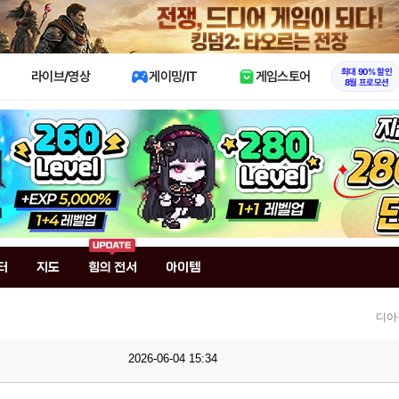
X
최대 90% 할인
라이브/영상
게이밍/IT
게임스토어
8월 프로모션
터
지도
힘의 전서
아이템
디아
2026-06-04 15:34