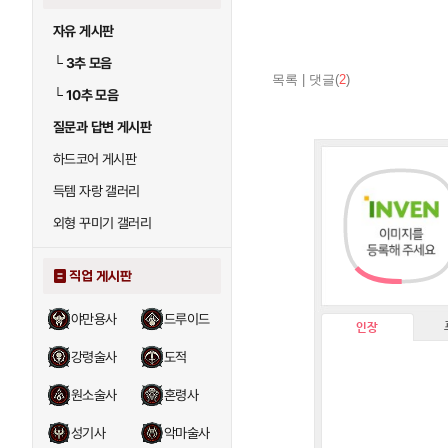
자유 게시판
└
3추 모음
목록
|
댓글(
2
)
└
10추 모음
질문과 답변 게시판
하드코어 게시판
득템 자랑 갤러리
외형 꾸미기 갤러리
직업 게시판
야만용사
드루이드
인장
강령술사
도적
원소술사
혼령사
성기사
악마술사