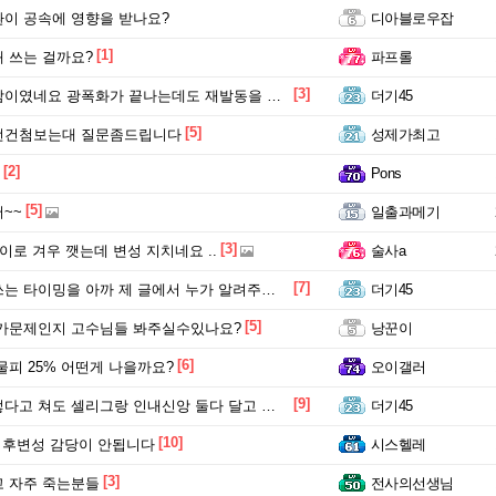
이 공속에 영향을 받나요?
디아블로우잡
[1]
 쓰는 걸까요?
파프롤
[3]
였네요 광폭화가 끝나는데도 재발동을 못시키니깐 ㅋㅋ
더기45
[5]
런건첨보는대 질문좀드립니다
성제가최고
[2]
Pons
[5]
~~
일출과메기
[3]
이로 겨우 깻는데 변성 지치네요 ..
술사a
[7]
 타이밍을 아까 제 글에서 누가 알려주셔서 해봤는데
더기45
[5]
가문제인지 고수님들 봐주실수있나요?
낭꾼이
[6]
s 물피 25% 어떤게 나을까요?
오이갤러
[9]
쳐도 셀리그랑 인내신앙 둘다 달고 있는데 왜케 끔살이 많죠?
더기45
[10]
 후변성 감당이 안됩니다
시스헬레
[3]
 자주 죽는분들
전사의선생님