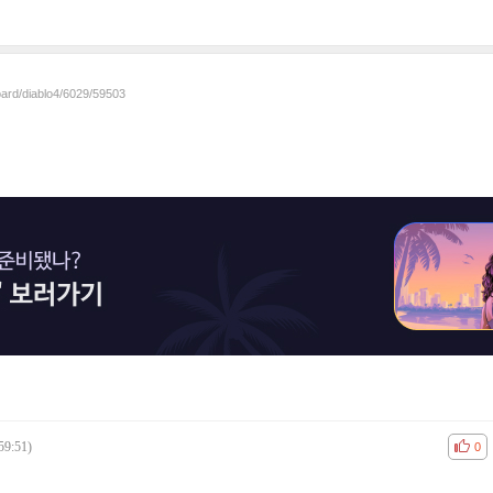
oard/diablo4/6029/59503
59:51)
공감
비공
0
셈