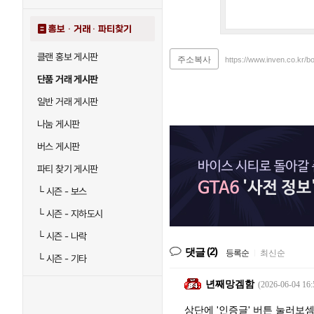
홍보 · 거래 · 파티찾기
클랜 홍보 게시판
주소복사
https://www.inven.co.kr/b
단품 거래 게시판
일반 거래 게시판
나눔 게시판
버스 게시판
파티 찾기 게시판
└
시즌 - 보스
└
시즌 - 지하도시
└
시즌 - 나락
(2)
댓글
등록순
|
최신순
└
시즌 - 기타
년째망겜함
(2026-06-04 16:
상단에 '인증글' 버튼 눌러보