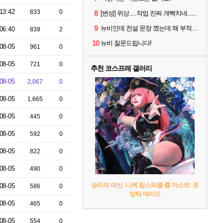
13:42
833
0
8
[변성] 위상.....작업 진짜 개빡치네......
9
뉴비인데 전설 문장 꼈는데 왜 부적 3개밖에 못낌?
06:40
839
2
10
뉴비 질문드립니다!
08-05
961
0
08-05
721
0
추천 코스프레 갤러리
08-05
2,067
0
08-05
1,665
0
08-05
445
0
08-05
592
0
08-05
822
0
08-05
490
0
승리의 여신: 니케 팀스파클-륨 마스트: 로
08-05
586
0
망틱 메이드
08-05
465
0
08-05
554
0