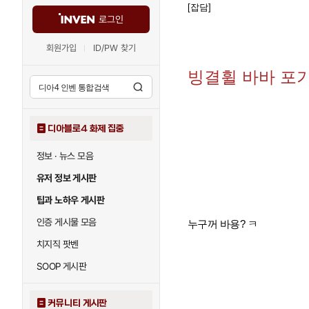
[잡담]
로그인
회원가입
ID/PW 찾기
빙결휠 바바 포
디아블로4 화제 집중
정보 · 뉴스 모음
유저 정보 게시판
팁과 노하우 게시판
인증 게시물 모음
누구꺼 바용? ㅋ
치지직 팟벤
SOOP 게시판
커뮤니티 게시판