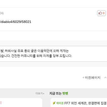
24)
공감
비공
0
d/diablo4/6029/58021
이전페이지
지금 뜨는
팟벤
더보기+
0]
[14]
우 정보 및 주요 필모
방금 일어난일
FF7 외전 세계관, 완결편에 집결
리니지M
해외겜