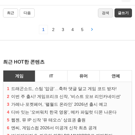
최근
다음
검색
글쓰기
1
2
3
4
5
최근 HOT한 콘텐츠
게임
IT
유머
연예
1
드래곤소드, 스팀 '압긍'…축하 댓글 달고 게임 코드 받자!
2
이번 주 출시! 게임프리크 신작, '비스트 오브 리인카네이션'
3
가레나·포켓페어, ‘팰월드 온라인’ 2026년 출시 예고
4
디바 잇는 '오버워치 한국 영웅', 메카 파일럿 디몬 나온다
5
웹젠, 뮤 IP 신작 '뮤 테오스' 상표권 출원
6
엔씨, 게임스컴 2026서 미공개 신작 최초 공개