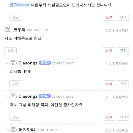
@Ciasongz
다른부적 쓰실필요없이 도가니쓰시면 됩니다~!
답글
0
0
코우닥
26-06-04 03:10
신고
|
공감 확인
저도 피해쪽으로 한표
답글
0
0
Ciasongz
26-06-04 10:36
신고
|
공감 확인
감사합니다!!
답글
0
0
Ciasongz
26-06-04 10:42
신고
|
공감 확인
혹시 그냥 피해랑 극피..이런건 뭔차인가요
답글
0
0
허지이리
26-06-04 15:25
신고
|
공감 확인