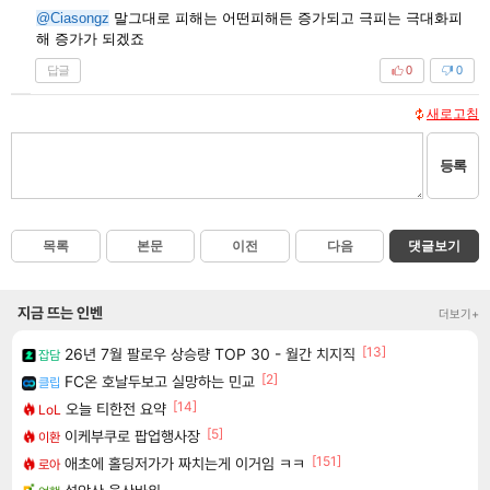
@Ciasongz
말그대로 피해는 어떤피해든 증가되고 극피는 극대화피
해 증가가 되겠죠
답글
0
0
새로고침
등록
목록
본문
이전
다음
댓글보기
지금 뜨는 인벤
더보기+
[13]
26년 7월 팔로우 상승량 TOP 30 - 월간 치지직
잡담
[2]
FC온 호날두보고 실망하는 민교
클립
[14]
오늘 티한전 요약
LoL
[5]
이케부쿠로 팝업행사장
이환
[151]
애초에 홀딩저가가 짜치는게 이거임 ㅋㅋ
로아