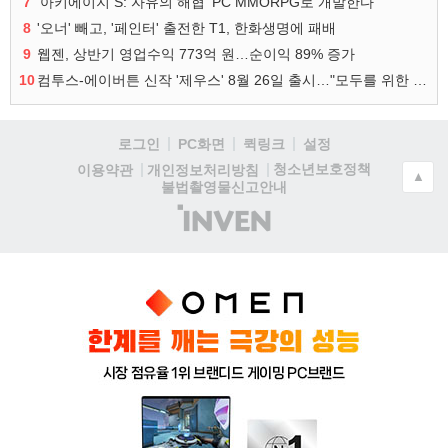
7
‘아키에이지 S: 자유의 해협’ PC MMORPG로 개발한다
8
'오너' 빼고, '페인터' 출전한 T1, 한화생명에 패배
9
웹젠, 상반기 영업수익 773억 원…순이익 89% 증가
10
컴투스-에이버튼 신작 '제우스' 8월 26일 출시…"모두를 위한 경쟁"
로그인
PC화면
퀵링크
설정
청소년보호정책
이용약관
개인정보처리방침
▲
불법촬영물신고안내
(주)
인
벤