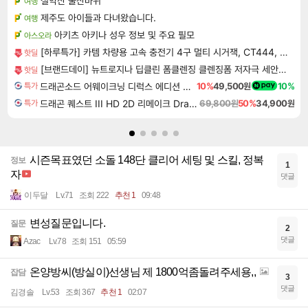
설악산 울산바위
여행
제주도 아이들과 다녀왔습니다.
여행
아키츠 아키나 성우 정보 및 주요 필모
아스오라
[하루특가] 카템 차량용 고속 충전기 4구 멀티 시거잭, CT444, QC3.0, 1개
핫딜
[브랜드데이] 뉴트로지나 딥클린 폼클렌징 클렌징폼 저자극 세안제 150ml, 2개
핫딜
드래곤소드 어웨이크닝 디럭스 에디션 DragonSword Awakening Deluxe Edition
10%
49,500원
10%
특가
드래곤 퀘스트 III HD 2D 리메이크 Dragon Quest III HD 2D Remake
69,800원
50%
34,900원
특가
시즌목표였던 소돌 148단 클리어 세팅 및 스킬, 정복
정보
1
자
댓글
이두달
Lv.71
조회 222
추천 1
09:48
변성질문입니다.
질문
2
댓글
Azac
Lv.78
조회 151
05:59
온양방씨(방실이)선생님 제 1800억좀돌려주세용,,
잡담
3
댓글
김경솔
Lv.53
조회 367
추천 1
02:07