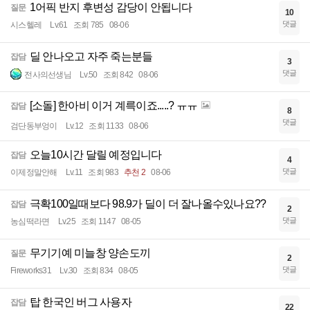
1어픽 반지 후변성 감당이 안됩니다
질문
10
댓글
시스헬레
Lv.61
조회 785
08-06
딜 안나오고 자주 죽는분들
잡담
3
댓글
전사의선생님
Lv.50
조회 842
08-06
[소돌] 한아비 이거 계륵이죠.....? ㅠㅠ
잡담
8
댓글
검단동부엉이
Lv.12
조회 1133
08-06
오늘10시간 달릴 예정입니다
잡담
4
댓글
이제정말안해
Lv.11
조회 983
추천 2
08-06
극확100일때보다 98.9가 딜이 더 잘나올수있나요??
잡담
2
댓글
농심떡라면
Lv.25
조회 1147
08-05
무기기예 미늘창 양손도끼
질문
2
댓글
Fireworks31
Lv.30
조회 834
08-05
탑 한국인 버그 사용자
잡담
22