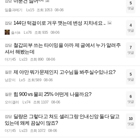
아푼건 싫어~~
잡담
5
댓글
일출과메기
Lv.15
조회 1053
08-06
144단 턱걸이로 겨우 깻는데 변성 지치네요 ..
잡담
4
댓글
술사a
Lv.76
조회 935
08-06
철갑피부 쓰는 타이밍을 아까 제 글에서 누가 알려주
잡담
7
셔서 해봤는데
댓글
더기45
Lv.23
조회 890
08-06
제 야만 뭐가문제인지 고수님들 봐주실수있나요?
질문
5
댓글
낭꾼이
Lv.5
조회 589
08-06
힘 900 vs 물피 25% 어떤게 나을까요?
질문
6
댓글
오이갤러
Lv.74
조회 1107
08-06
딜량은 그렇다고 쳐도 셀리그랑 인내신앙 둘다 달고
잡담
10
있는데 왜케 끔살이 많죠?
댓글
더기45
Lv.23
조회 1072
08-06