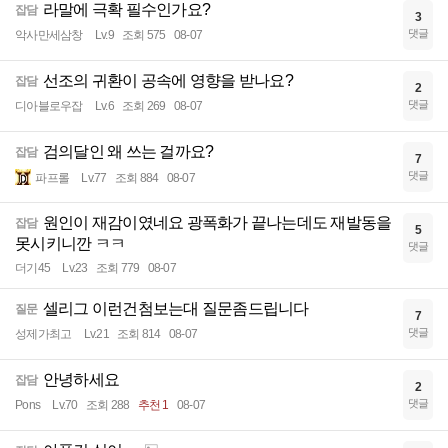
라말에 극확 필수인가요?
잡담
3
댓글
악사만세삼창
Lv.9
조회 575
08-07
선조의 귀환이 공속에 영향을 받나요?
잡담
2
댓글
디아블로우잡
Lv.6
조회 269
08-07
검의달인 왜 쓰는 걸까요?
잡담
7
댓글
파프롤
Lv.77
조회 884
08-07
원인이 재감이였네요 광폭화가 끝나는데도 재발동을
잡담
5
못시키니깐 ㅋㅋ
댓글
더기45
Lv.23
조회 779
08-07
셀리그 이런건첨보는대 질문좀드립니다
질문
7
댓글
성제가최고
Lv.21
조회 814
08-07
안녕하세요
잡담
2
댓글
Pons
Lv.70
조회 288
추천 1
08-07