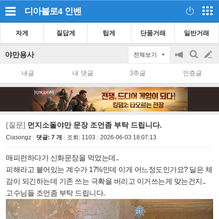
디아블로4
인벤
자게
질답게
팁게
단품거래
일반거래
야만용사
전체보기
공
검
글
지
색
내글
내 댓글
3추글
인증글
on/off
쓰
기
[질문]
먼지소돌야만 문장 조언좀 부탁 드립니다.
Ciasongz
댓글: 7 개
조회:
1103
2026-06-03 18:07:13
매피런하다가 신화문장을 먹었는데..
피해라고 붙어있는
계수가 17%인데 이게 어느정도인가요? 딜은 체
감이 되긴하는데 기존 쓰는 극확을 버리고 이거쓰는게 맞는건지..
고수님들 조언좀 부탁 드립니다.