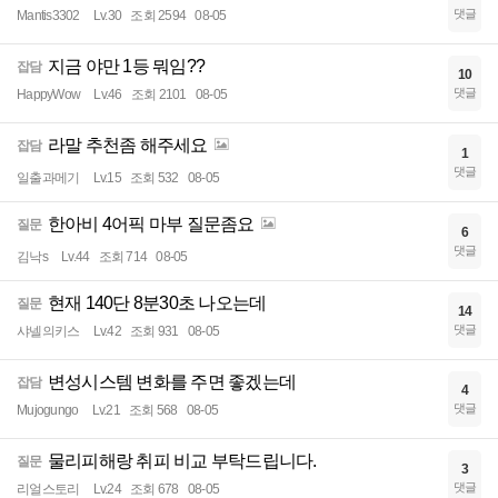
댓글
Mantis3302
Lv.30
조회 2594
08-05
지금 야만 1등 뭐임??
잡담
10
댓글
HappyWow
Lv.46
조회 2101
08-05
라말 추천좀 해주세요
잡담
1
댓글
일출과메기
Lv.15
조회 532
08-05
한아비 4어픽 마부 질문좀요
질문
6
댓글
김낙s
Lv.44
조회 714
08-05
현재 140단 8분30초 나오는데
질문
14
댓글
샤넬의키스
Lv.42
조회 931
08-05
변성시스템 변화를 주면 좋겠는데
잡담
4
댓글
Mujogungo
Lv.21
조회 568
08-05
물리피해랑 취피 비교 부탁드립니다.
질문
3
댓글
리얼스토리
Lv.24
조회 678
08-05