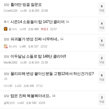
휠야만 빙결 질문요
잡담
6
댓글
Covert1234
Lv.36
조회 295
22:58
시즌14 소용돌이 탑 147단 클리어
후기
4
댓글
쿨가이
Lv.70
조회 488
추천 3
22:57
파괴불가 변성 진짜 너무하네..
잡담
5
댓글
파나마
Lv.80
조회 327
22:32
이두달님 소돌로 탑 148단 클리어!!
잡담
2
댓글
Mantis3302
Lv.30
조회 334
21:59
물리피해 변성 붙이신분들 고행12에서 하신건가요?
잡담
6
댓글
더기45
Lv.23
조회 446
17:12
탑은 진짜 복볼복이네요..
잡담
3
댓글
굴뚝포차
Lv.43
조회 540
13:26