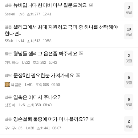
뉴비입니다 한아비 마부 질문드려요
질문
3
댓글
Ssekal
Lv.6
조회 277
12:41
셀리그에서 최대 자원하고 극피 중 하나를 선택해야
질문
10
한다면..
댓글
SSuk
Lv.14
조회 513
10:58
형님들 셀리그 옵션좀 봐주세요
질문
2
댓글
기억하쇼
Lv.22
조회 292
10:42
문장6칸 필요한분 가져가세요
잡담
5
댓글
빽곰군
Lv.91
조회 508
09:50
일촉은 어디서 주나요?
질문
6
댓글
낭꾼이
Lv.6
조회 350
08:40
양손철퇴 둘중에 머가 더 나을까요??
질문
2
댓글
구리구리85
Lv.38
조회 441
08-07