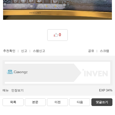
0
추천확인
신고
스팸신고
공유
스크랩
Ciasongz
메뉴
인장보기
EXP 34%
목록
본문
이전
다음
댓글쓰기