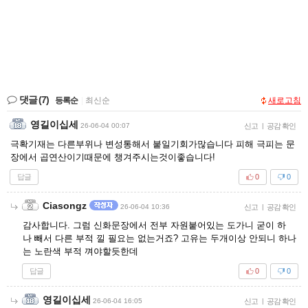
댓글
(7)
등록순
|
최신순
새로고침
영길이십세
26-06-04 00:07
신고
|
공감 확인
극확기재는 다른부위나 변성통해서 붙일기회가많습니다 피해 극피는 문
장에서 곱연산이기때문에 챙겨주시는것이좋습니다!
답글
0
0
Ciasongz
26-06-04 10:36
신고
|
공감 확인
감사합니다. 그럼 신화문장에서 전부 자원붙어있는 도가니 굳이 하
나 빼서 다른 부적 낄 필요는 없는거죠? 고유는 두개이상 안되니 하나
는 노란색 부적 껴야할듯한데
답글
0
0
영길이십세
26-06-04 16:05
신고
|
공감 확인