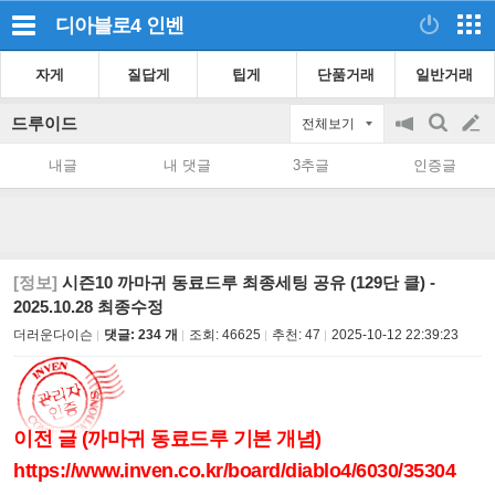
디아블로4
인벤
자게
질답게
팁게
단품거래
일반거래
드루이드
전체보기
공
검
글
지
색
내글
내 댓글
3추글
인증글
on/off
쓰
기
[정보]
시즌10 까마귀 동료드루 최종세팅 공유 (129단 클) -
2025.10.28 최종수정
더러운다이슨
댓글: 234 개
조회:
46625
추천:
47
2025-10-12 22:39:23
이전 글 (까마귀 동료드루 기본 개념)
https://www.inven.co.kr/board/diablo4/6030/35304