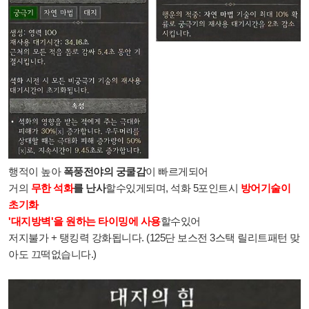
행적이 높아
폭풍전야의 궁쿨감
이 빠르게되어
거의
무한 석화
를 난사
할수있게되며, 석화 5포인트시
방어기술이
초기화
'대지방벽'을 원하는 타이밍에 사용
할수있어
저지불가 + 탱킹력 강화됩니다. (125단 보스전 3스택 릴리트패턴 맞
아도 끄떡없습니다.)