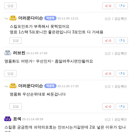
답글
0
0
더러운다이슨
25-11-05 13:21
신고
|
공감 확인
스킬포인트가 부족해서 못찍었어요
명료 1스택 5프로니깐 좋은편입니다 3포인트 다 가세용
답글
0
0
러브씬
25-11-05 17:00
신고
|
공감 확인
명품화도 어떤거~ 우선인지~ 좀알려주시면안될까요
답글
0
0
더러운다이슨
25-11-05 17:35
신고
|
공감 확인
명품화 우선순위대로 써둔겁니다
답글
0
0
표섹
25-11-14 08:56
신고
|
공감 확인
스킬중 궁금한게 쇠약의포효는 안쓰시는거같은데 2포 넣은 이유가 있나