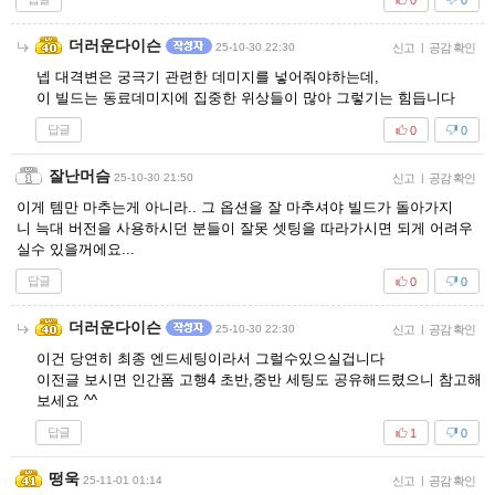
더러운다이슨
25-10-30 22:30
신고
|
공감 확인
넵 대격변은 궁극기 관련한 데미지를 넣어줘야하는데,
이 빌드는 동료데미지에 집중한 위상들이 많아 그렇기는 힘듭니다
답글
0
0
잘난머슴
25-10-30 21:50
신고
|
공감 확인
이게 템만 마추는게 아니라.. 그 옵션을 잘 마추셔야 빌드가 돌아가지
니 늑대 버전을 사용하시던 분들이 잘못 셋팅을 따라가시면 되게 어려우
실수 있을꺼에요...
답글
0
0
더러운다이슨
25-10-30 22:30
신고
|
공감 확인
이건 당연히 최종 엔드세팅이라서 그럴수있으실겁니다
이전글 보시면 인간폼 고행4 초반,중반 세팅도 공유해드렸으니 참고해
보세요 ^^
답글
1
0
떵욱
25-11-01 01:14
신고
|
공감 확인