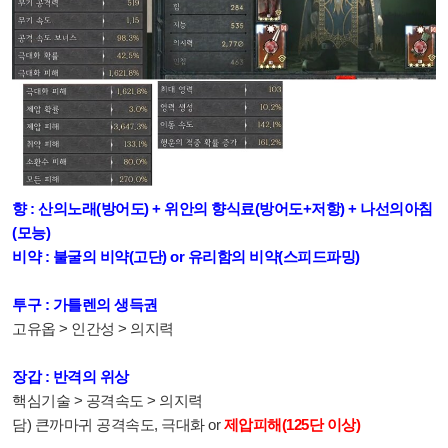
향 : 산의노래(방어도) + 위안의 향식료(방어도+저항) + 나선의아침
(모능)
비약 : 불굴의 비약(고단) or 유리함의 비약(스피드파밍)
투구 : 가틀렌의 생득권
고유옵 > 인간성 > 의지력
장갑 : 반격의 위상
핵심기술 > 공격속도 > 의지력
담) 큰까마귀 공격속도, 극대화 or
제압피해(125단 이상)