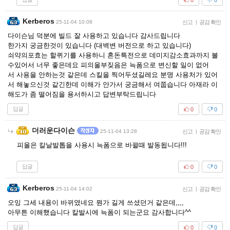
Kerberos
25-11-04 10:08
신고
|
공감 확인
다이슨님 덕분에 빌드 잘 사용하고 있습니다 감사드립니다
한가지 궁금한것이 있습니다 (대벽변 버전으로 하고 있습니다)
쇠약의포효는 할퀴기를 사용하니 혼돈특전으로 데미지감소효과까지 볼
수있어서 너무 좋은데요 피의울부짖음은 늑폼으로 변신할 일이 없어
서 사용을 안하는것 같은데 스킬을 찍어두셨길레요 분명 사용처가 있어
서 해놓으신것 같긴한데 이해가 안가서 궁금해서 여쭙습니다 아재라 이
해도가 좀 떨어짐을 용서하시고 답변부탁드립니다
답글
0
0
더러운다이슨
25-11-04 13:28
신고
|
공감 확인
피울은 칼날발톱을 사용시 늑폼으로 바뀔때 발동됩니다!!!
답글
0
0
Kerberos
25-11-04 14:02
신고
|
공감 확인
오잉 그세 내용이 바뀌였네요 뭔가 길게 쓰셨던거 같은데,,,,
아무튼 이해했습니다 칼발시에 늑폼이 되는군요 감사합니다^^
답글
0
0