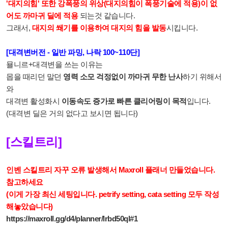
'대지의힘' 또한
강폭풍의 위상(대지의힘이 폭풍기술에 적용)이 없
어도
까마귀 딜에 적용
되는것 같습니다.
그래서,
대지의 쐐기를 이용하여 대지의 힘을 발동
시킵니다.
[대격변버전 - 일반 파밍, 나락 100~110단]
묠니르+대격변을 쓰는 이유는
몹을 때리던 말던
영력 소모 걱정없이 까마귀 무한 난사
하기 위해서
와
대격변 활성화시
이동속도 증가로 빠른 클리어링이 목적
입니다.
(대격변 딜은 거의 없다고 보시면 됩니다)
[스킬트리]
인벤 스킬트리 자꾸 오류 발생해서 Maxroll 플래너 만들었습니다.
참고하세요
(이게 가장 최신 세팅입니다. petrify setting, cata setting 모두 작성
해놓았습니다)
https://maxroll.gg/d4/planner/lrbd50ql#1