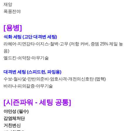
재앙
폭풍전야
[용병]
석화 세팅 (고단 대격변 세팅)
라헤어-지면강타-이지스-철벽-고무 (저항 커버, 증뎀 25% 제일 높
음)
엘드킨-쇠약장-아무기술
대격변 세팅 (스피드런, 파밍용)
수보-철사덫-만반의준비-엄호사격-개전의신호탄 (맵핵)
바라냐-피의갈증-아무기술
[시즌파워 - 세팅 공통]
야만성 (필수)
감염체처단
거친변신