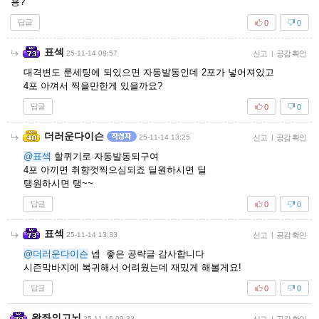
용?
답글
0
0
표섹
25-11-14 08:57
신고
|
공감 확인
대격변도 룬세팅에 되있으면 자동발동인데 2포가 넣어져있고
4포 아껴서 찍을만한게 있을까요?
답글
0
0
더러운다이슨
25-11-14 13:25
신고
|
공감 확인
@표섹
할퀴기로 자동발동되구여
4포 아끼면 취향껏찍으심되죠 딜원하시면 딜
탱원하시면 탱~~
답글
0
0
표섹
25-11-14 13:33
신고
|
공감 확인
@더러운다이슨
넵 좋은 공략글 감사합니다
시즌막바지에 복귀해서 어려웠는데 재밌게 해볼게요!
답글
0
0
왕좌의고뇌
25-11-16 09:33
|