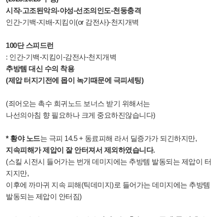
시작-고조된악의-야성-선조의인도-천둥충격
인간-기백-지배-지킴이(or 감전사)-천지개벽
100단 스피드런
:
인간-기백-지킴이-감전사-천지개벽
추방템 대신 수의 착용
(제압 터지기전에 몹이 녹기때문에 극피세팅)
(죄어오는 촉수 희귀노드 보너스 받기 위해서는
나선의아침 향 필요하나 크게 중요하진않습니다)
* 황야 노드
는 극피 14.5 + 동료피해 라서 딜증가가 되긴하지만,
지속피해가 제압이 잘 안터져서 제외하였습니다.
(스킬 시전시 들어가는 번개 데미지에는 추방템 발동되는 제압이 터
지지만,
이후에 까마귀 지속 피해(틱데미지)로 들어가는 데미지에는 추방템
발동되는 제압이 안터짐)