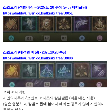
스킬트리 (석화버전) - 2025.10.28 수정 (with 백범로님)
https://diablo4.inven.co.kr/db/skilltree/58051
스킬트리 (대격변 버전) - 2025.10.28 수정
https://diablo4.inven.co.kr/db/skilltree/58008
석화 -> 대격변
자연의테두리 3포인트 -> 태초의 칼날발톱 (피울 대신 사용)
(딜은 충분하고, 칼발로 몹에 붙어서 때리는 경우가 많아 자연의테
두리는 제외)