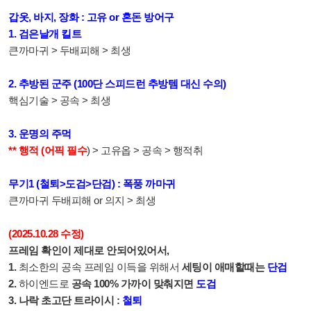
갑옷, 바지, 장화 : 고유 or 혼돈 방어구
1. 검은날개 킬트
큰까마귀 > 두배피해 > 최생
2. 추방된 군주 (100단 스피드런 추방템 대신 수의)
핵심기술 > 공속 > 최생
3. 운명의 주먹
** 행적 (어픽 필수
) > 고유옵 > 공속 > 행적취
무기1 (철퇴>도검>단검) : 폭풍 까마귀
큰까마귀 두배피해 or 의지 > 최생
(2025.10.28 수정)
프레임 확인이 제대로 안되어있어서,
1.
최소한의 공속 프레임 이득을 위해서
세팅이 애매할때는
단검
2.
하이엔드로
공속 100% 가까이 맞춰지면
도검
3. 나락 초고단 트라이시 :
철퇴