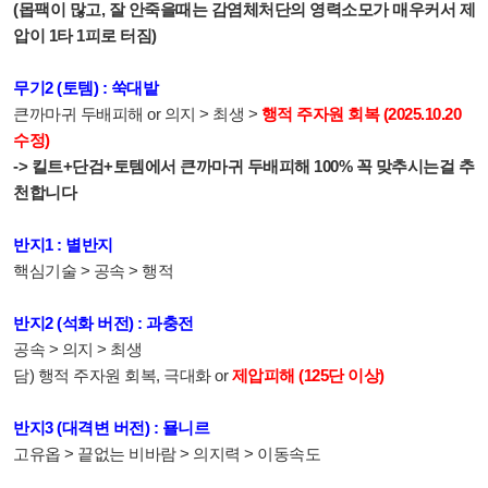
(몹팩이 많고, 잘 안죽을때는 감염체처단의 영력소모가 매우커서 제
압이 1타 1피로 터짐)
무기2 (토템) : 쑥대밭
큰까마귀 두배피해 or 의지 > 최생 >
행적 주자원 회복 (2025.10.20
수정)
-> 킬트+단검+토템에서 큰까마귀 두배피해 100% 꼭 맞추시는걸 추
천합니다
반지1 : 별반지
핵심기술 > 공속 > 행적
반지2 (석화 버전) : 과충전
공속 > 의지 > 최생
담) 행적 주자원 회복, 극대화 or
제압피해 (125단 이상)
반지3 (대격변 버전) : 묠니르
고유옵 > 끝없는 비바람 > 의지력 > 이동속도