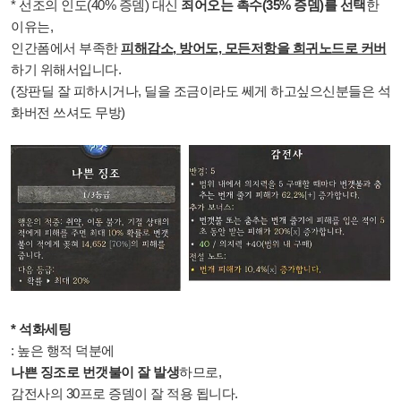
* 선조의 인도(40% 증뎀) 대신
죄어오는 촉수(35% 증뎀)를 선택
한
이유는,
인간폼에서 부족한
피해감소, 방어도, 모든저항을 희귀노드로 커버
하기 위해서입니다.
(장판딜 잘 피하시거나, 딜을 조금이라도 쎄게 하고싶으신분들은 석
화버전 쓰셔도 무방)
* 석화세팅
: 높은 행적 덕분에
나쁜 징조로 번갯불이 잘 발생
하므로,
감전사의 30프로 증뎀이 잘 적용 됩니다.