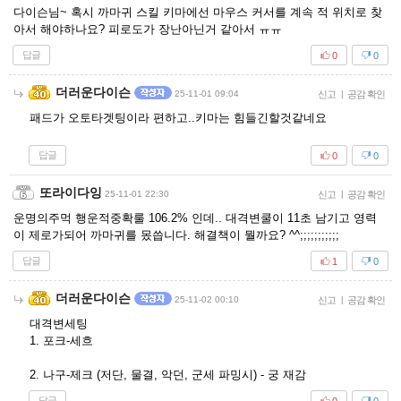
다이슨님~ 혹시 까마귀 스킬 키마에선 마우스 커서를 계속 적 위치로 찾
아서 해야하나요? 피로도가 장난아닌거 같아서 ㅠㅠ
답글
0
0
더러운다이슨
25-11-01 09:04
신고
|
공감 확인
패드가 오토타겟팅이라 편하고..키마는 힘들긴할것같네요
답글
0
0
또라이다잉
25-11-01 22:30
신고
|
공감 확인
운명의주먹 행운적중확룰 106.2% 인데.. 대격변쿨이 11초 남기고 영력
이 제로가되어 까마귀를 몼씁니다. 해결책이 뭘까요? ^^;;;;;;;;;;;
답글
1
0
더러운다이슨
25-11-02 00:10
신고
|
공감 확인
대격변세팅
1. 포크-세흐
2. 나구-제크 (저단, 물결, 악던, 군세 파밍시) - 궁 재감
답글
0
0