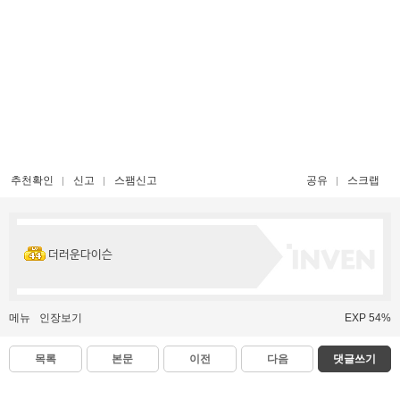
추천확인
신고
스팸신고
공유
스크랩
더러운다이슨
메뉴
인장보기
EXP 54%
목록
본문
이전
다음
댓글쓰기