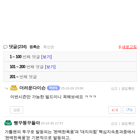
댓글
(234)
등록순
|
최신순
새로고침
1 ~ 100
번째 댓글
[보기]
101 ~ 200
번째 댓글
[보기]
201 ~
번째 댓글
더러운다이슨
25-10-29 23:06
신고
|
공감 확인
이번시즌만 가능한 빌드이니 꼭해보세요 ㅋㅋㅋ
답글
0
0
빵꾸똥꾸들아
25-10-30 17:57
신고
|
공감 확인
가틀렌의 투구로 발동되는 '완벽한폭풍'과 '대지의힘' 핵심지속효과중에서
'완벽한폭풍'은 기본적으로 발동되고,