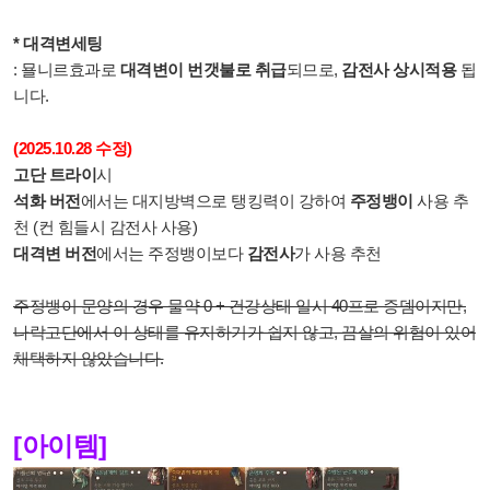
* 대격변세팅
: 묠니르효과로
대격변이 번갯불로 취급
되므로,
감전사 상시적용
됩
니다.
(2025.10.28 수정)
고단 트라이
시
석화 버전
에서는 대지방벽으로 탱킹력이 강하여
주정뱅이
사용 추
천 (컨 힘들시 감전사 사용)
대격변 버전
에서는 주정뱅이보다
감전사
가 사용 추천
주정뱅이 문양의 경우 물약 0 + 건강상태 일시 40프로 증뎀이지만,
나락고단에서 이 상태를 유지하기가 쉽지 않고,
끔살의 위험이 있어
채택하지 않았습니다.
[아이템]