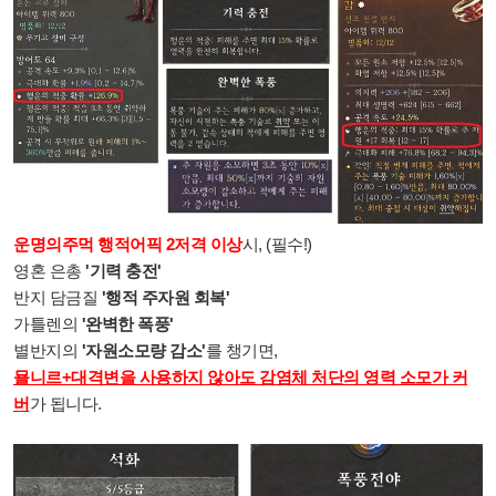
운명의주먹 행적어픽 2저격 이상
시, (필수!)
영혼 은총
'기력 충전'
반지 담금질
'행적 주자원 회복'
가틀렌의
'완벽한 폭풍'
별반지의
'자원소모량 감소'
를 챙기면,
묠니르+대격변을 사용하지 않아도 감염체 처단의 영력 소모가 커
버
가 됩니다.