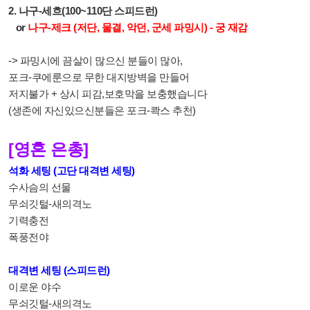
2. 나구-세흐(100~110단 스피드런)
or
나구-제크 (저단, 물결, 악던, 군세 파밍시) - 궁 재감
-> 파밍시에 끔살이 많으신 분들이 많아,
포크-쿠에룬으로 무한 대지방벽을 만들어
저지불가 + 상시 피감,보호막을 보충했습니다
(생존에 자신있으신분들은 포크-콱스 추천)
[영혼 은총]
석화 세팅 (고단 대격변 세팅)
수사슴의 선물
무쇠깃털-새의격노
기력충전
폭풍전야
대격변 세팅 (스피드런)
이로운 야수
무쇠깃털-새의격노