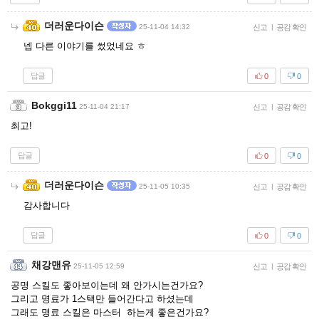
더러운다이슨
25-11-04 14:32
신고
|
공감 확인
넵 다른 이야기를 썼었네요 ㅎ
답글
0
0
Bokggi11
25-11-04 21:17
신고
|
공감 확인
최고!
답글
0
0
더러운다이슨
25-11-05 10:35
신고
|
공감 확인
감사합니다
답글
0
0
채강맨유
25-11-05 12:59
신고
|
공감 확인
공명 스킬도 좋아보이는데 왜 안가시는건가요?
그리고 명료가 1스택만 들어간다고 하셨는데
그래도 명료 스킬은 마스터 하는게 좋은건가요?