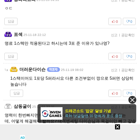
신고
공감 확인
ㅇㄷ
답글
0
0
표섹
25-11-18 22:12
신고
|
공감 확인
명료 1스텍만 적용된다고 하시는데 3포 준 이유가 있나영?
답글
0
0
더러운다이슨
25-11-19 08:02
신고
|
공감 확인
1스택이어도 1포당 5퍼라서요 다른 조건부없이 깡으로 5퍼면 상당히
높습니다
답글
0
0
삼동굴이
25-11-21 23:31
신고
|
공감 확인
드래곤소드 '압긍' 달성 기념
영력이 한번빠지면 대격변스킬 사용전까지 안차는경우가 종종 있는
축하 댓글달면 10 명에게 코드 증정
데, 어떻게 해결해야 할까요? 대격변세팅 다이슨님과 목걸이만 빼고 같습
니다.
답글
0
0
AD