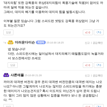
'대지의힘' 또한 강폭풍의 위상(대지의힘이 폭풍기술에 적용)이 없어도 까
마귀 딜에 적용 되는것 같습니다.
그래서, 대지의 쐐기를 이용하여 대지의 힘을 발동시킵니다.
이부붙 질문 있습니다 그럼 스피드런 셋팅도 강폭풍 위상없이 그냥 가
도 되는건가요?
답글
0
0
더러운다이슨
25-10-30 18:25
신고
|
공감 확인
넵 맞습니다!
다만, 스피드런시에는 딜이넘쳐서 대지의쐐기 때릴틈도없이 녹을거라
서 보스전에서만 쓰세요
답글
0
0
샤론애플
25-10-30 21:26
신고
|
공감 확인
까마귀 대격변 버전의 경우 온리 대격변 버전만큼의 대격변 데지는 나오
나요? 아니면 그렇게까지 나오지는 않지만 스피드파밍을 하기에는 충분
한 데미지가 나오는건지요? 혹시 이도저도 아닌건가 싶어 문의 드립니
다. 템이 그리 많지 않은 상황에서 집중을 하려다 보니 든 궁금함입니
다. ^^;
답글
0
0