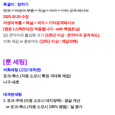
목걸이 : 양치기
명료 > 야생의 부름 > 독살 > 의지 > 기타 공격 패시브
2025.10.20 수정
야생의부름 > 독살 > 의지 > 기타공격패시브
(명료 1스택(5%)만 적용됩니다 - with 백범로님)
담) 큰까마귀 활성화 크기
(125단 이상 : 큰까마귀 공격속도)
,
석화 재감 or 총방어도
(125단 이상 : 제압피해)
[룬 세팅]
석화세팅 (고단 대격변)
포크-콱스 (자원 소모시 확정 극대화 제압)
나구-세흐
대격변세팅
1. 포크-쿠에 (자원 소모시 대지방벽) - 끔살 개선
or
포크-콱스 (자원 소모시 100% 증뎀) - 딜 증가