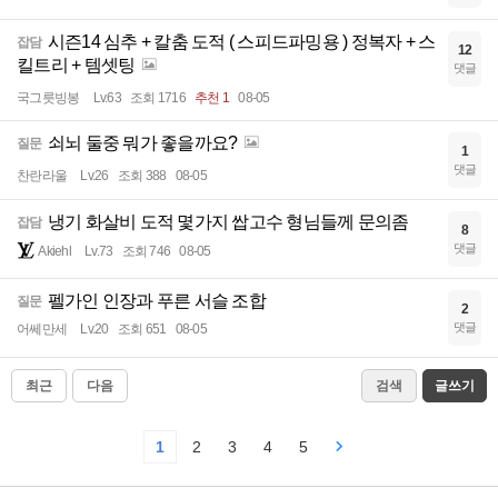
시즌14 심추 + 칼춤 도적 ( 스피드파밍용 ) 정복자 + 스
잡담
12
킬트리 + 템셋팅
댓글
국그릇빙봉
Lv.63
조회 1716
추천 1
08-05
쇠뇌 둘중 뭐가 좋을까요?
질문
1
댓글
찬란라울
Lv.26
조회 388
08-05
냉기 화살비 도적 몇가지 쌉고수 형님들께 문의좀
잡담
8
댓글
Akiehl
Lv.73
조회 746
08-05
펠가인 인장과 푸른 서슬 조합
질문
2
댓글
어쎄만세
Lv.20
조회 651
08-05
최근
다음
검색
글쓰기
1
2
3
4
5