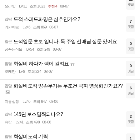
댓글
으랴앗
Lv.31
조회 1023
추천 4
08-07
도적 스피드파밍은 심추인가요?
잡담
7
댓글
캬캬야르
Lv.45
조회 869
08-07
도적입문 초보 입니다. 독 주입 선배님 질문 있어요
질문
0
댓글
꿈꾸는식물
Lv.54
조회 249
08-07
화살비 하다가 렉이 걸려요 ㅠ
잡담
0
댓글
오캐만
Lv.8
조회 224
08-07
화살비도적 양손무기는 무조건 극피 명품화인가요??
잡담
6
댓글
지통실장
Lv.40
조회 647
08-06
145단 보스딜찍되나요?
잡담
2
댓글
슈캉
Lv.41
조회 498
08-06
화살비도적 기력
잡담
1