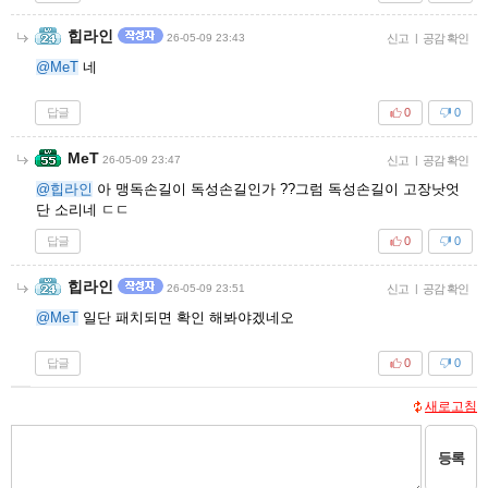
힙라인
26-05-09 23:43
신고
|
공감 확인
@MeT
네
답글
0
0
MeT
26-05-09 23:47
신고
|
공감 확인
@힙라인
아 맹독손길이 독성손길인가 ??그럼 독성손길이 고장낫엇
단 소리네 ㄷㄷ
답글
0
0
힙라인
26-05-09 23:51
신고
|
공감 확인
@MeT
일단 패치되면 확인 해봐야겠네오
답글
0
0
새로고침
등록