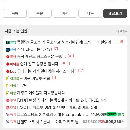
목록
본문
이전
다음
댓글보기
지금 뜨는 인벤
더보기+
[8]
풍월량) 물소는 왜 물소라고 하는거야? 아! 그만 ㅋㅋ 알았어 ㅋㅋ
클립
[7]
주식 UFC라는 우정잉
클립
[41]
중국 레전드 혐오스러운 근황...
로아
[103]
순애 길드 입장문 입니다.
메이플
[17]
근데 페이커가 말아먹은 시리즈 아님?
LoL
[1]
귀여운 아일릿 원희
걸그룹
운문댐
여행
제주도 아이들과 다녀왔습니다.
여행
[81%] 여성 끈나시, 블랙 2개 + 화이트 2개, FREE, 4개
핫딜
[23%] 아이스핏 냉감 쿨 넥워머 버프, 화이트, 5개
핫딜
프로스트펑크 2 분열의 시대 Frostpunk 2 Breach of Trust DLC
14,500원
10%
특가
닌텐도 스위치 2 본체 + 마리오 카트 월드 + 포켓몬스터 레전드 ZA 닌텐도 스위치 2 에디션 번들
825,800원
2%
809,280원
특가