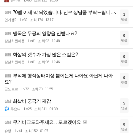
슈테판
Lv.80
조회 121
18:36
70렙 이제 막 찍었습니다. 진로 상담좀 부탁드립니다.
잡담
1
댓글
인기쟁2
Lv.32
조회 174
13:17
맹독은 무공의 영향을 안받나요?
잡담
0
댓글
칼날차원이동
Lv.61
조회 92
12:48
화살의 갯수가 가장 많은 스킬은?
잡담
0
댓글
칼날차원이동
Lv.61
조회 96
12:46
부적에 행적상태이상 붙이는게 나아요 아닌게 나아
잡담
0
요?
댓글
곰도르르
Lv.72
조회 70
11:55
화살비 궁극기 재감
잡담
5
댓글
무습다
Lv.25
조회 311
01:39
무기비교도와주세요.... 모르겠어요
잡담
0
댓글
슈캉
Lv.41
조회 152
01:07