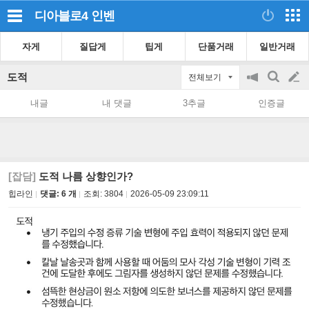
디아블로4
인벤
자게
질답게
팁게
단품거래
일반거래
도적
전체보기
공
검
글
지
색
내글
내 댓글
3추글
인증글
on/off
쓰
기
[잡담]
도적 나름 상향인가?
힙라인
댓글: 6 개
조회:
3804
2026-05-09 23:09:11