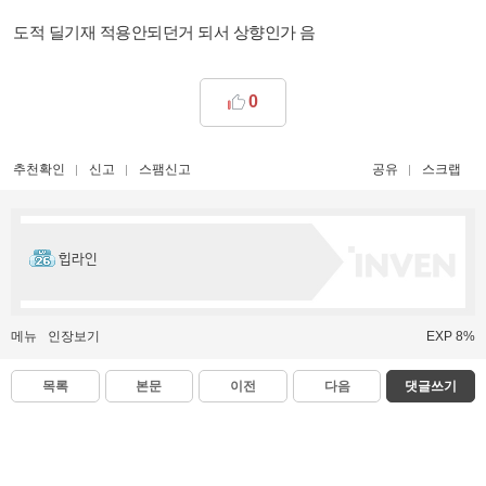
도적 딜기재 적용안되던거 되서 상향인가 음
0
추천확인
신고
스팸신고
공유
스크랩
힙라인
메뉴
인장보기
EXP 8%
목록
본문
이전
다음
댓글쓰기