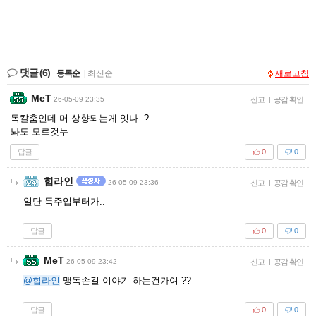
댓글
(6)
등록순
|
최신순
새로고침
MeT
26-05-09 23:35
신고
|
공감 확인
독칼춤인데 머 상향되는게 잇나..?
봐도 모르것누
답글
0
0
힙라인
26-05-09 23:36
신고
|
공감 확인
일단 독주입부터가..
답글
0
0
MeT
26-05-09 23:42
신고
|
공감 확인
@힙라인
맹독손길 이야기 하는건가여 ??
답글
0
0