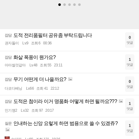
도적 전리품필터 공유좀 부탁드립니다
잡담
0
댓글
권자돌이
Lv.9
조회 6
00:36
화살 폭풍이 뭔가요?
잡담
1
댓글
아아쌀것같아
Lv.48
조회 55
23:11
무기 어떤게 더 나을까요?
잡담
0
댓글
다코다베닝
Lv.66
조회 41
22:12
도적은 첨이라 이거 명품화 어떻게 하면 될까요???
잡담
1
댓글
인기쟁2
Lv.32
조회 97
20:17
인내하는 신앙 요렇게 하면 범용으로 쓸 수 있겠쥬?
질문
1
댓글