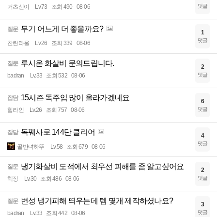
댓글
거츠신이
Lv.73
조회 490
08-06
무기 어느게 더 좋을까요?
질문
1
댓글
찬란라울
Lv.26
조회 339
08-06
루시온 화살비 문의드립니다.
질문
2
댓글
badran
Lv.33
조회 532
08-06
15시즌 독주입 많이 올라가겠네요
잡담
6
댓글
힙라인
Lv.26
조회 757
08-06
독꿰사로 144단 클리어
잡담
4
댓글
골반녀하뚜
Lv.58
조회 679
08-06
냉기화살비 도적에서 최우선 피해를 좀 알고싶어요
질문
2
댓글
핵징
Lv.30
조회 486
08-06
변성 냉기피해 띄우는데 템 몇개 제작하셨나요?
질문
3
댓글
badran
Lv.33
조회 442
08-06