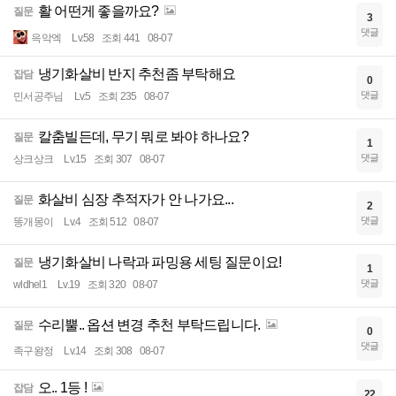
활 어떤게 좋을까요?
질문
3
댓글
윽악엑
Lv.58
조회 441
08-07
냉기화살비 반지 추천좀 부탁해요
잡담
0
댓글
민서공주님
Lv.5
조회 235
08-07
칼춤빌든데, 무기 뭐로 봐야 하나요?
질문
1
댓글
상크상크
Lv.15
조회 307
08-07
화살비 심장 추적자가 안 나가요...
질문
2
댓글
똥개몽이
Lv.4
조회 512
08-07
냉기화살비 나락과 파밍용 세팅 질문이요!
질문
1
댓글
wldhel1
Lv.19
조회 320
08-07
수리뿔.. 옵션 변경 추천 부탁드립니다.
질문
0
댓글
족구왕정
Lv.14
조회 308
08-07
오.. 1등 !
잡담
22