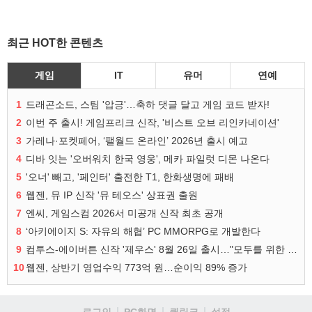
최근 HOT한 콘텐츠
게임
IT
유머
연예
1
드래곤소드, 스팀 '압긍'…축하 댓글 달고 게임 코드 받자!
2
이번 주 출시! 게임프리크 신작, '비스트 오브 리인카네이션'
3
가레나·포켓페어, ‘팰월드 온라인’ 2026년 출시 예고
4
디바 잇는 '오버워치 한국 영웅', 메카 파일럿 디몬 나온다
5
'오너' 빼고, '페인터' 출전한 T1, 한화생명에 패배
6
웹젠, 뮤 IP 신작 '뮤 테오스' 상표권 출원
7
엔씨, 게임스컴 2026서 미공개 신작 최초 공개
8
‘아키에이지 S: 자유의 해협’ PC MMORPG로 개발한다
9
컴투스-에이버튼 신작 '제우스' 8월 26일 출시…"모두를 위한 경쟁"
10
웹젠, 상반기 영업수익 773억 원…순이익 89% 증가
로그인
PC화면
퀵링크
설정