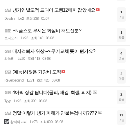
냉기연발도적 드디어 고행12메피 잡았네요
잡담
1
댓글
Deathn
Lv.2
조회 238
01:07
Ps 플스로 루시온 화살비 해보신분?
질문
1
댓글
토나오지
Lv.23
조회 149
08-08
대지격퇴자 위상 --> 무기교체 뜻이 뭔가요?
잡담
4
댓글
와쓰리
Lv.20
조회 418
08-08
(예능)하찮은 가랑비 도적
잡담
2
댓글
Reverbsound
Lv.71
조회 426
08-08
4어픽 장갑 팝니다(물피, 재감, 최생, 의지)
잡담
2
댓글
Tyyy
Lv.23
조회 309
08-08
정말 이렇게 냉기 피해가 안붙는겁니까????
잡담
11
댓글
왕좌의고뇌
Lv.73
조회 600
08-08