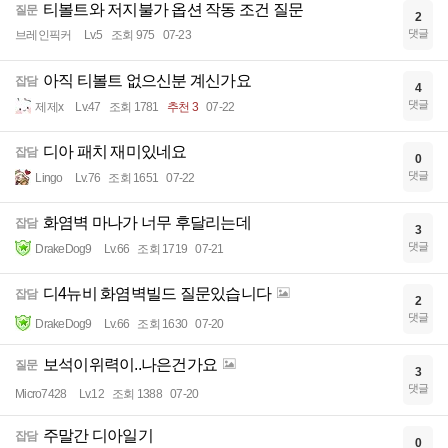
티볼트와 저지불가 옵션 작동 조건 질문
질문
2
댓글
브레인픽커
Lv.5
조회 975
07-23
아직 티볼트 없으신분 계신가요
잡담
4
댓글
제제x
Lv.47
조회 1781
추천 3
07-22
디아 패치 재미있네요
잡담
0
댓글
Lingo
Lv.76
조회 1651
07-22
화염벽 마나가 너무 후달리는데
잡담
3
댓글
DrakeDog9
Lv.66
조회 1719
07-21
디4뉴비 화염벽빌드 질문있습니다
잡담
2
댓글
DrakeDog9
Lv.66
조회 1630
07-20
보석이위력이..나은건가요
질문
3
댓글
Micro7428
Lv.12
조회 1388
07-20
주말간 디아일기
잡담
0