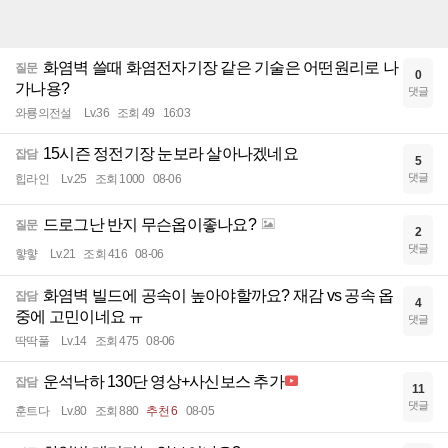
화염벽 쓸때 화염전자기장 같은 기술은 어떤원리로 나
질문
0
가나용?
댓글
와룡의전설
Lv.36
조회 49
16:03
15시즌 정전기장 눈보라 살아나겠네요
잡담
5
댓글
힙라인
Lv.25
조회 1000
08-06
드로그난 반지 무슨옵이좋나요?
질문
2
댓글
햫햫
Lv.21
조회 416
08-06
화염벽 빌드에 공속이 높아야할까요? 재감 vs 공속 옵
잡담
4
중에 고민이네요 ㅠ
댓글
딱딱풀
Lv.14
조회 475
08-06
운석낙하 130단 영상+사신보스 추가
잡담
11
댓글
훈트다
Lv.80
조회 880
추천 6
08-05