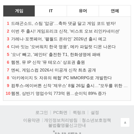
게임
IT
유머
연예
1
드래곤소드, 스팀 '압긍'…축하 댓글 달고 게임 코드 받자!
2
이번 주 출시! 게임프리크 신작, '비스트 오브 리인카네이션'
3
가레나·포켓페어, ‘팰월드 온라인’ 2026년 출시 예고
4
디바 잇는 '오버워치 한국 영웅', 메카 파일럿 디몬 나온다
5
'오너' 빼고, '페인터' 출전한 T1, 한화생명에 패배
6
웹젠, 뮤 IP 신작 '뮤 테오스' 상표권 출원
7
엔씨, 게임스컴 2026서 미공개 신작 최초 공개
8
‘아키에이지 S: 자유의 해협’ PC MMORPG로 개발한다
9
컴투스-에이버튼 신작 '제우스' 8월 26일 출시…"모두를 위한 경쟁"
10
웹젠, 상반기 영업수익 773억 원…순이익 89% 증가
로그인
PC화면
퀵링크
설정
청소년보호정책
이용약관
개인정보처리방침
▲
불법촬영물신고안내
(주)