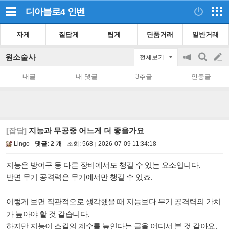
디아블로4
인벤
자게
질답게
팁게
단품거래
일반거래
원소술사
전체보기
공
검
글
지
색
내글
내 댓글
3추글
인증글
on/off
쓰
기
[잡담]
지능과 무공중 어느게 더 좋을가요
Lingo
댓글: 2 개
조회:
568
2026-07-09 11:34:18
지능은 방어구 등 다른 장비에서도 챙길 수 있는 요소입니다.
반면 무기 공격력은 무기에서만 챙길 수 있죠.
이렇게 보면 직관적으로 생각했을 때 지능보다 무기 공격력의 가치
가 높아야 할 것 같습니다.
하지만 지능이 스킬의 계수를 높인다는 글을 어디서 본 것 같아요.