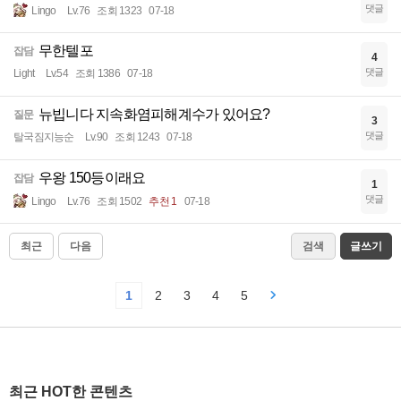
댓글
Lingo
Lv.76
조회 1323
07-18
무한텔포
잡담
4
댓글
Light
Lv.54
조회 1386
07-18
뉴빕니다 지속화염피해계수가 있어요?
질문
3
댓글
탈국짐지능순
Lv.90
조회 1243
07-18
우왕 150등이래요
잡담
1
댓글
Lingo
Lv.76
조회 1502
추천 1
07-18
최근
다음
검색
글쓰기
1
2
3
4
5
최근 HOT한 콘텐츠