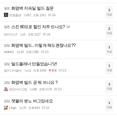
화염벽 지속딜 빌드 질문
질문
2
댓글
핏빛들녘
Lv.82
조회 1241
07-24
스킨 80프로 할인 자주 뜨나요?
질문
2
댓글
레이더스7
Lv.5
조회 1227
07-24
화염벽 빌드.. 이렇게 해도괜찮나요??
잡담
1
댓글
wldhel1
Lv.19
조회 1380
07-23
빌드플래너 만들었습니닷!
잡담
1
댓글
일어나다말어
Lv.11
조회 1004
추천 6
07-23
화염벽 빌드 궁 뭐 쓰나요 ?
잡담
3
댓글
응반사수고링
Lv.88
조회 1178
07-23
잿불의 분노 버그있네요
잡담
1
댓글
Lingo
Lv.76
조회 843
07-23