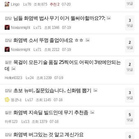
댓글
Lingo
Lv.76
조회 875
추천 2
07-20
님들 화염벽 법사 무기 이거 뭘써야할까요??;
잡담
3
댓글
Noxianmight
Lv.71
조회 1346
07-19
화염벽 소서 뚜껑 졸업이네요 ㅎㅎ
잡담
2
댓글
Noxianmight
Lv.71
조회 2212
07-19
목걸이 모든기술 품질 25찍어도 어픽이 3밖에안되는
질문
2
데
댓글
Hottori0323
Lv.24
조회 1239
07-19
초보 뉴비..질문있습니다.. 신화템 뽑기
잡담
3
댓글
똥쿤내
Lv.17
조회 1145
07-18
화염벽 지속딜 빌드인데 무기 추천좀
질문
5
댓글
하루123
Lv.13
조회 1379
07-18
화염벽 버그있는 것 알고 계신가요
잡담
0