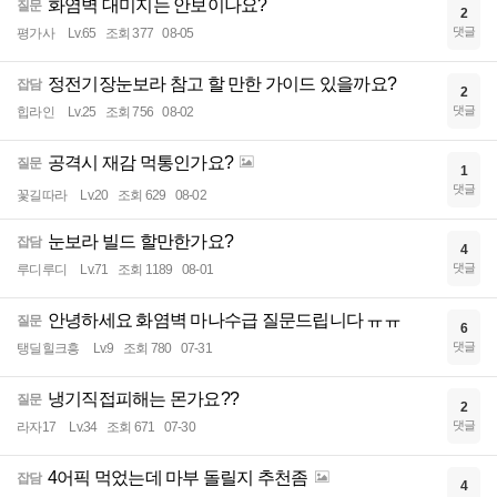
화염벽 대미지는 안보이나요?
질문
2
댓글
평가사
Lv.65
조회 377
08-05
정전기장눈보라 참고 할 만한 가이드 있을까요?
잡담
2
댓글
힙라인
Lv.25
조회 756
08-02
공격시 재감 먹통인가요?
질문
1
댓글
꽃길따라
Lv.20
조회 629
08-02
눈보라 빌드 할만한가요?
잡담
4
댓글
루디루디
Lv.71
조회 1189
08-01
안녕하세요 화염벽 마나수급 질문드립니다 ㅠㅠ
질문
6
댓글
탱딜힐크흥
Lv.9
조회 780
07-31
냉기직접피해는 몬가요??
질문
2
댓글
라자17
Lv.34
조회 671
07-30
4어픽 먹었는데 마부 돌릴지 추천좀
잡담
4