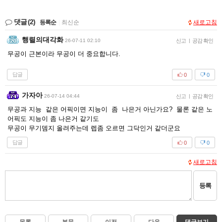
댓글
(2)
등록순
|
최신순
새로고침
행렬의대각화
26-07-11 02:10
신고
|
공감 확인
무공이 근본이라 무공이 더 중요합니다.
답글
0
0
가자아
26-07-14 04:44
신고
|
공감 확인
무공과 지능 같은 어픽이면 지능이 좀 나은거 아닌가요? 물론 같은 노
어픽도 지능이 좀 나은거 같기도
무공이 무기뎀지 올려주는데 렙좀 오르면 그닥인거 같더군요
답글
0
0
새로고침
등록