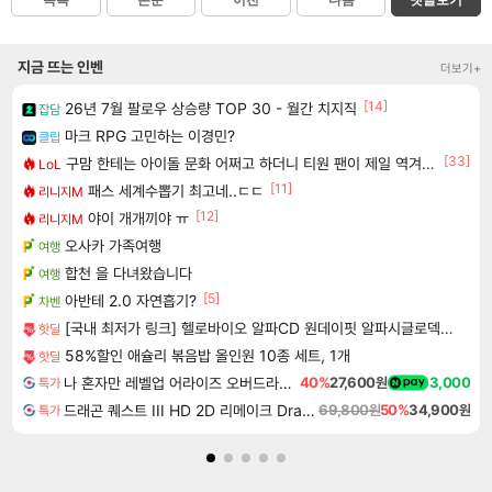
목록
본문
이전
다음
댓글보기
지금 뜨는 인벤
더보기+
[14]
26년 7월 팔로우 상승량 TOP 30 - 월간 치지직
잡담
마크 RPG 고민하는 이경민?
클립
[33]
구맘 한테는 아이돌 문화 어쩌고 하더니 티원 팬이 제일 역겨움 그냥
LoL
[11]
패스 세계수뽑기 최고네..ㄷㄷ
리니지M
[12]
야이 개개끼야 ㅠ
리니지M
오사카 가족여행
여행
합천 을 다녀왔습니다
여행
[5]
아반테 2.0 자연흡기?
차벤
[국내 최저가 링크] 헬로바이오 알파CD 원데이핏 알파시글로덱스트린, 3g, 14포, 12개
핫딜
58%할인 애슐리 볶음밥 올인원 10종 세트, 1개
핫딜
나 혼자만 레벨업 어라이즈 오버드라이브 Solo Leveling Arise
40%
27,600원
3,000
특가
드래곤 퀘스트 III HD 2D 리메이크 Dragon Quest III HD 2D Remake
69,800원
50%
34,900원
특가