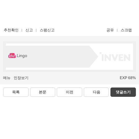
추천확인
신고
스팸신고
공유
스크랩
Lingo
메뉴
인장보기
EXP 68%
목록
본문
이전
다음
댓글쓰기