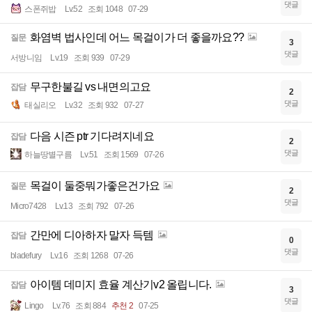
댓글
스폰쥐밥
Lv.52
조회 1048
07-29
화염벽 법사인데 어느 목걸이가 더 좋을까요??
질문
3
댓글
서방니임
Lv.19
조회 939
07-29
무구한불길 vs 내면의고요
잡담
2
댓글
태실리오
Lv.32
조회 932
07-27
다음 시즌 ptr 기다려지네요
잡담
2
댓글
하늘땅별구름
Lv.51
조회 1569
07-26
목걸이 둘중뭐가좋은건가요
질문
2
댓글
Micro7428
Lv.13
조회 792
07-26
간만에 디아하자 말자 득템
잡담
0
댓글
bladefury
Lv.16
조회 1268
07-26
아이템 데미지 효율 계산기v2 올립니다.
잡담
3
댓글
Lingo
Lv.76
조회 884
추천 2
07-25