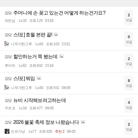
주머니에 손 꽂고 있는건 어떻게 하는건가요?
잡담
2
댓글
파린님
Lv.33
조회 125
03:18
스!포] 효월 본편 끝!
잡담
0
댓글
나무가한그루
Lv.83
조회 103
23:31
할인하는거 쭉 봤는데
잡담
2
댓글
루아히
Lv.62
조회 602
15:18
스!포] 뭐임
잡담
8
댓글
나무가한그루
Lv.83
조회 551
08-05
뉴비 시작해보려고하는데
잡담
4
댓글
꾸르코
Lv.18
조회 477
08-05
2026 불꽃 축제 정보 나왔습니다
잡담
2
댓글
모르가냥
Lv.77
조회 635
추천 2
08-05