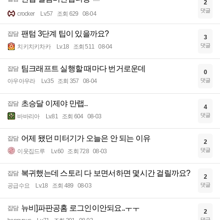
2
댓글
crocker
Lv.57
조회 629
08-04
팬텀 3단계 팁이 있을까요?
잡담
3
댓글
치키치키차카
Lv.18
조회 511
08-04
팀크래프트 실행할 때마다 번거로운데
잡담
0
댓글
아우아우라
Lv.35
조회 357
08-04
초승달 이제야 만랩..
잡담
4
댓글
바바리아
Lv.81
조회 604
08-03
어제 됐던 미터기가 오늘은 안 되는 이유
잡담
2
댓글
이웃집드루
Lv.60
조회 728
08-03
복귀했는데 스토리 다 보면서하면 몇시간 걸릴까요?
잡담
2
댓글
공급수요
Lv.18
조회 489
08-03
뉴비]파판공홈 로그인이안되요..ㅜㅜ
잡담
2
댓글