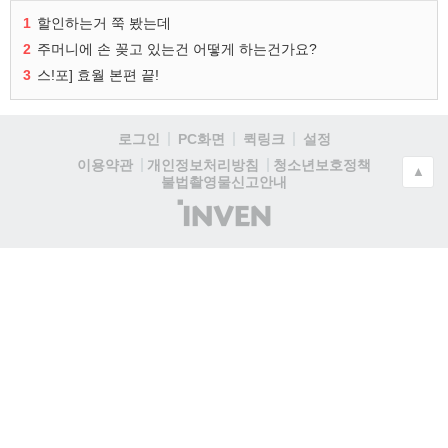
1
할인하는거 쭉 봤는데
2
주머니에 손 꽂고 있는건 어떻게 하는건가요?
3
스!포] 효월 본편 끝!
로그인
PC화면
퀵링크
설정
청소년보호정책
이용약관
개인정보처리방침
▲
불법촬영물신고안내
(주)
인
벤