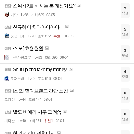
스위치2로 하시는 분 계신가요?
잡담
5
댓글
게맛
Lv.86
조회 689
08-05
신규헤어 킷타아아아아!!!!
잡담
5
댓글
웃음버섯
Lv.70
조회 872
추천 1
08-05
스!포] 효월월월
잡담
3
댓글
나무가한그루
Lv.83
조회 390
08-04
Shut up and take my money!
잡담
4
댓글
도퍼노바
Lv.62
조회 616
08-04
[스포] 힐디브랜드 간단 소감
잡담
0
댓글
로링던
Lv.44
조회 444
08-04
발도 비에라 사무 그려씀
잡담
0
댓글
개죽순
Lv.40
조회 351
추천 1
08-04
한섭 길컴미션합니당
잡담