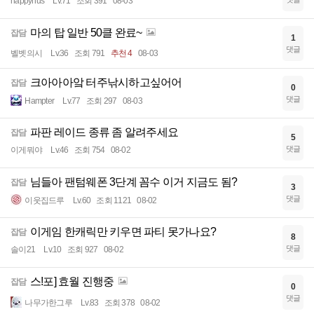
happynus
Lv.71
조회 391
08-03
마의 탑 일반 50클 완료~
잡담
1
댓글
벨벳의시
Lv.36
조회 791
추천 4
08-03
크아아아앜 터주낚시하고싶어어
잡담
0
댓글
Hampter
Lv.77
조회 297
08-03
파판 레이드 종류 좀 알려주세요
잡담
5
댓글
이게뭐야
Lv.46
조회 754
08-02
님들아 팬텀웨폰 3단계 꼼수 이거 지금도 됨?
잡담
3
댓글
이웃집드루
Lv.60
조회 1121
08-02
이게임 한캐릭만 키우면 파티 못가나요?
잡담
8
댓글
솔이21
Lv.10
조회 927
08-02
스!포] 효월 진행중
잡담
0
댓글
나무가한그루
Lv.83
조회 378
08-02