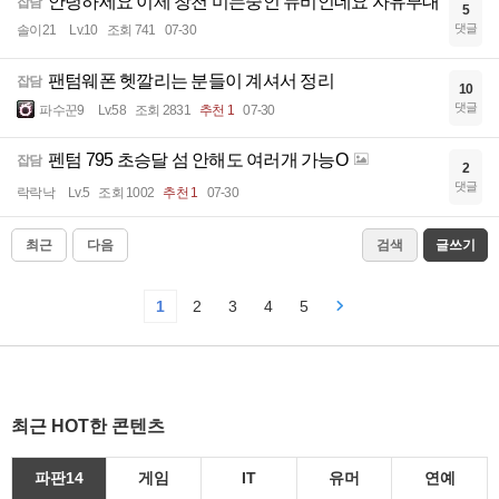
안녕하세요 이제 창천 미는중인 뉴비인데요 자유부대
잡담
5
댓글
솔이21
Lv.10
조회 741
07-30
팬텀웨폰 헷깔리는 분들이 계셔서 정리
잡담
10
댓글
파수꾼9
Lv.58
조회 2831
추천 1
07-30
펜텀 795 초승달 섬 안해도 여러개 가능O
잡담
2
댓글
락락낙
Lv.5
조회 1002
추천 1
07-30
최근
다음
검색
글쓰기
1
2
3
4
5
최근 HOT한 콘텐츠
파판14
게임
IT
유머
연예