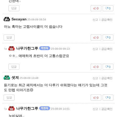
긴한데..
답글
0
0
Secayan
25-08-09 08:54
신고
|
공감 확인
아뇨 흑마는 고렙사이클이 더 쉽습니다
답글
0
0
나무가한그루
25-08-09 09:13
신고
|
공감 확인
ㅇㅎ.. 애매하게 초반이 더 고통스럽군요
답글
0
0
셋져
25-08-09 13:48
신고
|
공감 확인
듣기로는 최근 패치에서는 더 다루기 쉬워졌다는 얘기가 있는데 그것
도 만렙 이야기죠😔
답글
0
0
나무가한그루
25-08-09 14:01
신고
|
공감 확인
누비살려..