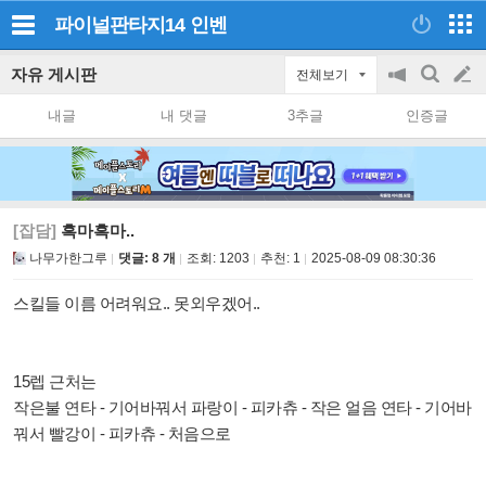
파이널판타지14
인벤
자유 게시판
전체보기
공
검
글
지
색
내글
내 댓글
3추글
인증글
on/off
쓰
기
[잡담]
흑마흑마..
나무가한그루
댓글: 8 개
조회:
1203
추천:
1
2025-08-09 08:30:36
스킬들 이름 어려워요.. 못외우겠어..
15렙 근처는
작은불 연타 - 기어바꿔서 파랑이 - 피카츄 - 작은 얼음 연타 - 기어바
꿔서 빨강이 - 피카츄 - 처음으로