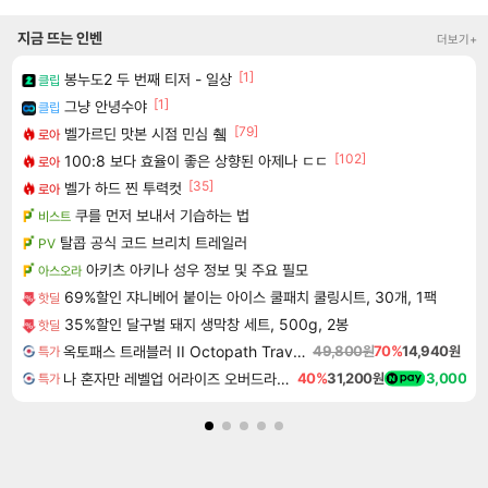
지금 뜨는 인벤
더보기+
[1]
봉누도2 두 번째 티저 - 일상
클립
[1]
그냥 안녕수야
클립
[79]
벨가르딘 맛본 시점 민심 췤
로아
[102]
100:8 보다 효율이 좋은 상향된 아제나 ㄷㄷ
로아
[35]
벨가 하드 찐 투력컷
로아
쿠를 먼저 보내서 기습하는 법
비스트
탈콥 공식 코드 브리치 트레일러
PV
아키츠 아키나 성우 정보 및 주요 필모
아스오라
69%할인 쟈니베어 붙이는 아이스 쿨패치 쿨링시트, 30개, 1팩
핫딜
35%할인 달구벌 돼지 생막창 세트, 500g, 2봉
핫딜
옥토패스 트래블러 II Octopath Traveler II
49,800원
70%
14,940원
특가
나 혼자만 레벨업 어라이즈 오버드라이브 디럭스 에디션 Solo Leveling Arise Overdrive Deluxe Edition
40%
31,200원
3,000
특가