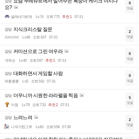
요즘 뚜레쥬르에서 밀어주는 복숭아 케이크 아시나
잡담
0
요?
댓글
셀레네가본체
Lv.74
조회 775
추천 1
07-31
지식크리스탈 질문
잡담
2
댓글
리버리버
Lv.46
조회 637
07-31
커미션으로 그린 여우라
잡담
0
댓글
개죽순
Lv.40
조회 587
추천 1
07-31
대화하면서 게임할 사람
잡담
0
댓글
메롱롱롱
Lv.5
조회 562
07-31
더우니까 시원한 라라펠을 찍음
잡담
5
댓글
아젬
Lv.79
조회 733
추천 2
07-31
느려느려
잡담
2
댓글
나무가한그루
Lv.83
조회 558
07-30