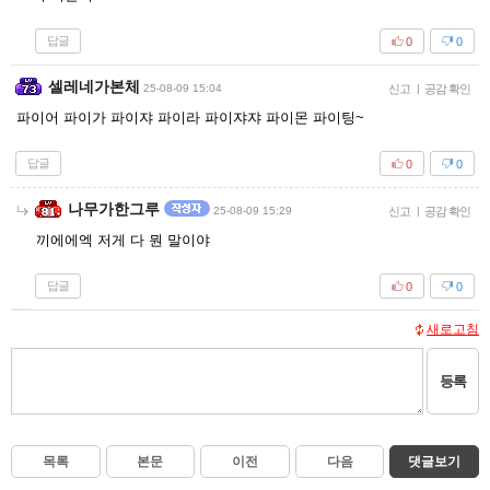
답글
0
0
셀레네가본체
25-08-09 15:04
신고
|
공감 확인
파이어 파이가 파이쟈 파이라 파이쟈쟈 파이몬 파이팅~
답글
0
0
나무가한그루
25-08-09 15:29
신고
|
공감 확인
끼에에엑 저게 다 뭔 말이야
답글
0
0
새로고침
등록
목록
본문
이전
다음
댓글보기