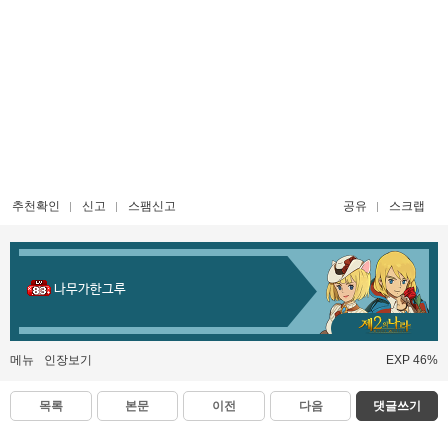
추천확인
신고
스팸신고
공유
스크랩
나무가한그루
메뉴
인장보기
EXP 46%
목록
본문
이전
다음
댓글쓰기