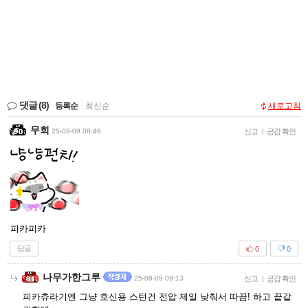
댓글
(8)
등록순
|
최신순
새로고침
무희
25-08-09 08:46
신고
|
공감 확인
피카피카
답글
0
0
나무가한그루
25-08-09 09:13
신고
|
공감 확인
피카츄라기엔 그냥 호신용 스턴건 전압 제일 낮춰서 따끔! 하고 끝같