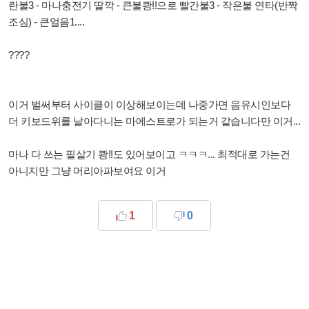
란불3 - 마나충전기 딸깍 - 큰불쾅!!으로 빨간불3 - 작은불 연타(반짝
조심) - 큰얼음1....
????
이거 벌써부터 사이클이 이상해보이는데 나중가면 음유시인보다
더 키보드위를 날아다니는 마에스트로가 되는거 같습니다만 이거...
마나 다 쓰는 필살기 쾅!!도 있어보이고 ㅋㅋㅋ... 최적대로 가는건
아니지만 그냥 머리아파보여요 이거
1
0