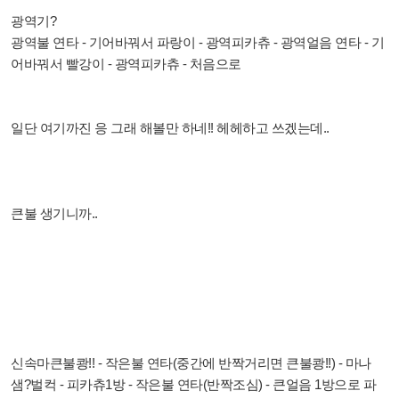
광역기?
광역불 연타 - 기어바꿔서 파랑이 - 광역피카츄 - 광역얼음 연타 - 기
어바꿔서 빨강이 - 광역피카츄 - 처음으로
일단 여기까진 응 그래 해볼만 하네!! 헤헤하고 쓰겠는데..
큰불 생기니까..
신속마큰불쾅!! - 작은불 연타(중간에 반짝거리면 큰불쾅!!) - 마나
샘?벌컥 - 피카츄1방 - 작은불 연타(반짝조심) - 큰얼음 1방으로 파