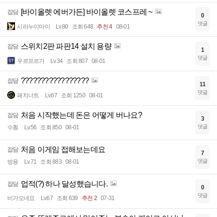
[바이올렛 에버가든] 바이올렛 코스프레 ~
잡담
0
댓글
시라누이마이
Lv.80
조회 648
추천 4
08-01
스위치2판 파판14 설치 용량
잡담
1
댓글
우르프르가
Lv.34
조회 807
08-01
?????????????????
잡담
11
댓글
패치너트
Lv.67
조회 1250
08-01
처음 시작했는데 돈은 어떻게 버나요?
잡담
3
댓글
수훤
Lv.56
조회 850
08-01
처음 이게임 접해보는데요
잡담
7
댓글
방용
Lv.71
조회 883
08-01
업적(?) 하나 달성했습니다.
잡담
0
댓글
비가오네요
Lv.67
조회 639
추천 2
07-31