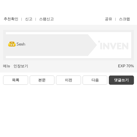
추천확인
신고
스팸신고
공유
스크랩
Sesh
메뉴
인장보기
EXP 70%
목록
본문
이전
다음
댓글쓰기