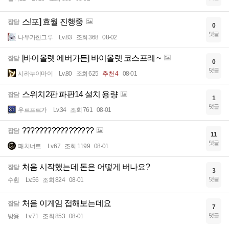
스!포] 효월 진행중
잡담
0
댓글
나무가한그루
Lv.83
조회 368
08-02
[바이올렛 에버가든] 바이올렛 코스프레 ~
잡담
0
댓글
시라누이마이
Lv.80
조회 625
추천 4
08-01
스위치2판 파판14 설치 용량
잡담
1
댓글
우르프르가
Lv.34
조회 761
08-01
?????????????????
잡담
11
댓글
패치너트
Lv.67
조회 1199
08-01
처음 시작했는데 돈은 어떻게 버나요?
잡담
3
댓글
수훤
Lv.56
조회 824
08-01
처음 이게임 접해보는데요
잡담
7
댓글
방용
Lv.71
조회 853
08-01