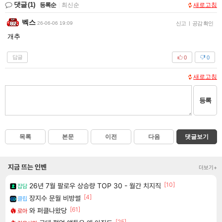
댓글
(1)
등록순
|
최신순
새로고침
벡스
26-06-06 19:09
신고
|
공감 확인
개추
답글
0
0
새로고침
등록
목록
본문
이전
다음
댓글보기
지금 뜨는 인벤
더보기+
[10]
26년 7월 팔로우 상승량 TOP 30 - 월간 치지직
잡담
[4]
장지수 문월 비방썰
클립
[61]
와 퍼클나왔당
로아
[25]