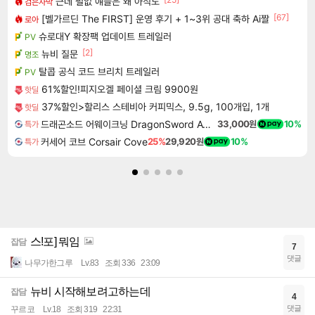
근데 펄없 얘들은 왜 아직도
검은사막
[67]
[벨가르딘 The FIRST] 운영 후기 + 1~3위 공대 축하 Ai짤
로아
슈로대Y 확장팩 업데이트 트레일러
PV
[2]
뉴비 질문
명조
탈콥 공식 코드 브리치 트레일러
PV
61%할인!피지오겔 페이셜 크림 9900원
핫딜
37%할인>할리스 스테비아 커피믹스, 9.5g, 100개입, 1개
핫딜
드래곤소드 어웨이크닝 DragonSword Awakening
33,000원
10%
특가
커세어 코브 Corsair Cove
25%
29,920원
10%
특가
스!포] 뭐임
잡담
7
댓글
나무가한그루
Lv.83
조회 336
23:09
뉴비 시작해보려고하는데
잡담
4
댓글
꾸르코
Lv.18
조회 319
22:31