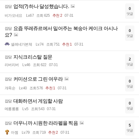
업적(?) 하나 달성했습니다.
잡담
0
댓글
비가오네요
Lv.67
조회 625
추천 2
07-31
요즘 뚜레쥬르에서 밀어주는 복숭아 케이크 아시나
잡담
0
요?
댓글
셀레네가본체
Lv.74
조회 751
추천 1
07-31
지식크리스탈 질문
잡담
2
댓글
리버리버
Lv.46
조회 622
07-31
커미션으로 그린 여우라
잡담
0
댓글
개죽순
Lv.40
조회 576
추천 1
07-31
대화하면서 게임할 사람
잡담
0
댓글
메롱롱롱
Lv.5
조회 543
07-31
더우니까 시원한 라라펠을 찍음
잡담
5
댓글
아젬
Lv.79
조회 719
추천 2
07-31