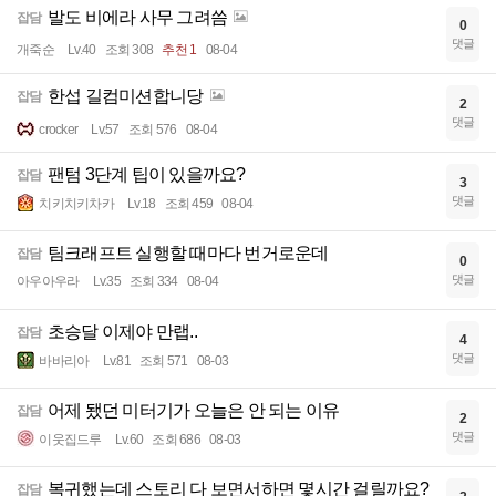
발도 비에라 사무 그려씀
잡담
0
댓글
개죽순
Lv.40
조회 308
추천 1
08-04
한섭 길컴미션합니당
잡담
2
댓글
crocker
Lv.57
조회 576
08-04
팬텀 3단계 팁이 있을까요?
잡담
3
댓글
치키치키차카
Lv.18
조회 459
08-04
팀크래프트 실행할 때마다 번거로운데
잡담
0
댓글
아우아우라
Lv.35
조회 334
08-04
초승달 이제야 만랩..
잡담
4
댓글
바바리아
Lv.81
조회 571
08-03
어제 됐던 미터기가 오늘은 안 되는 이유
잡담
2
댓글
이웃집드루
Lv.60
조회 686
08-03
복귀했는데 스토리 다 보면서하면 몇시간 걸릴까요?
잡담