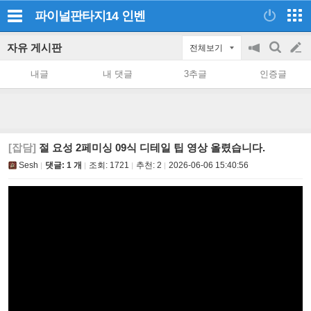
파이널판타지14
인벤
자유 게시판
전체보기
공
검
글
지
색
내글
내 댓글
3추글
인증글
on/off
쓰
기
[잡담]
절 요성 2페미싱 09식 디테일 팁 영상 올렸습니다.
Sesh
댓글: 1 개
조회:
1721
추천:
2
2026-06-06 15:40:56