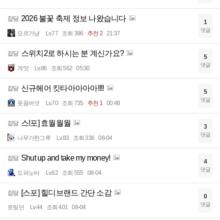
2026 불꽃 축제 정보 나왔습니다
잡담
1
댓글
모르가냥
Lv.77
조회 396
추천 2
21:37
스위치2로 하시는 분 계신가요?
잡담
5
댓글
게맛
Lv.86
조회 562
05:30
신규헤어 킷타아아아아!!!!
잡담
5
댓글
웃음버섯
Lv.70
조회 735
추천 1
00:48
스!포] 효월월월
잡담
3
댓글
나무가한그루
Lv.83
조회 336
08-04
Shut up and take my money!
잡담
4
댓글
도퍼노바
Lv.62
조회 555
08-04
[스포] 힐디브랜드 간단 소감
잡담
0
댓글
로링던
Lv.44
조회 401
08-04