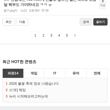
3
달 북부도 가야하네요 ㅋㅋ ㅠ
댓글
봉구냠냠이
Lv.13
조회 824
07-30
최근
다음
검색
글쓰기
1
2
3
4
5
최근 HOT한 콘텐츠
파판14
게임
IT
유머
연예
1
2026 불꽃 축제 정보 나왔습니다
2
스!포] 뭐임
3
뉴비 시작해보려고하는데