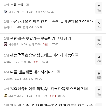
느려느려
잡담
2
댓글
나무가한그루
Lv.83
조회 550
07-30
안녕하세요 이제 창천 미는중인 뉴비인데요 자유부대
잡담
5
댓글
솔이21
Lv.10
조회 724
07-30
팬텀웨폰 헷깔리는 분들이 계셔서 정리
잡담
10
댓글
파수꾼9
Lv.58
조회 2680
추천 1
07-30
펜텀 795 초승달 섬 안해도 여러개 가능O
잡담
2
댓글
락락낙
Lv.5
조회 987
추천 1
07-30
다들 팬텀웨폰 얘기하시니까
잡담
0
댓글
Llawliet
Lv.74
조회 832
07-30
7.55 신규헤어를 먹었습니다 + 다음 코스프레 ?
잡담
2
댓글
시라누이마이
Lv.80
조회 1096
추천 1
07-30
팬텀웨폰 795 여러개 만들고 싶으면 결론적으로 초승
잡담