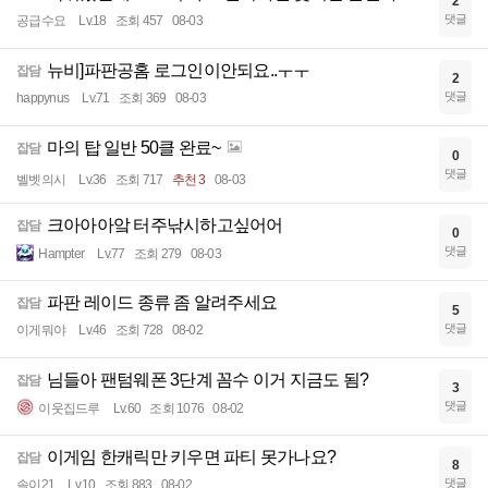
2
댓글
공급수요
Lv.18
조회 457
08-03
뉴비]파판공홈 로그인이안되요..ㅜㅜ
잡담
2
댓글
happynus
Lv.71
조회 369
08-03
마의 탑 일반 50클 완료~
잡담
0
댓글
벨벳의시
Lv.36
조회 717
추천 3
08-03
크아아아앜 터주낚시하고싶어어
잡담
0
댓글
Hampter
Lv.77
조회 279
08-03
파판 레이드 종류 좀 알려주세요
잡담
5
댓글
이게뭐야
Lv.46
조회 728
08-02
님들아 팬텀웨폰 3단계 꼼수 이거 지금도 됨?
잡담
3
댓글
이웃집드루
Lv.60
조회 1076
08-02
이게임 한캐릭만 키우면 파티 못가나요?
잡담
8
댓글
솔이21
Lv.10
조회 883
08-02