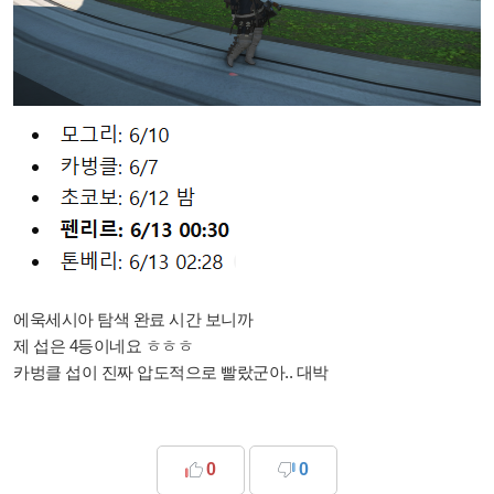
에욱세시아 탐색 완료 시간 보니까
제 섭은 4등이네요 ㅎㅎㅎ
카벙클 섭이 진짜 압도적으로 빨랐군아.. 대박
0
0