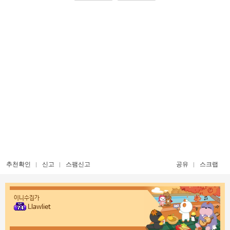
추천확인
신고
스팸신고
공유
스크랩
이니수집가
Llawliet