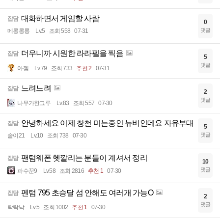
대화하면서 게임할 사람
잡담
0
댓글
메롱롱롱
Lv.5
조회 558
07-31
더우니까 시원한 라라펠을 찍음
잡담
5
댓글
아젬
Lv.79
조회 733
추천 2
07-31
느려느려
잡담
2
댓글
나무가한그루
Lv.83
조회 557
07-30
안녕하세요 이제 창천 미는중인 뉴비인데요 자유부대
잡담
5
댓글
솔이21
Lv.10
조회 738
07-30
팬텀웨폰 헷깔리는 분들이 계셔서 정리
잡담
10
댓글
파수꾼9
Lv.58
조회 2816
추천 1
07-30
펜텀 795 초승달 섬 안해도 여러개 가능O
잡담
2
댓글
락락낙
Lv.5
조회 1002
추천 1
07-30