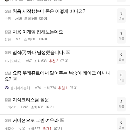
처음 시작했는데 돈은 어떻게 버나요?
잡담
3
댓글
수훤
Lv.56
조회 849
08-01
처음 이게임 접해보는데요
잡담
7
댓글
방용
Lv.71
조회 881
08-01
업적(?) 하나 달성했습니다.
잡담
0
댓글
비가오네요
Lv.67
조회 638
추천 2
07-31
요즘 뚜레쥬르에서 밀어주는 복숭아 케이크 아시나
잡담
0
요?
댓글
셀레네가본체
Lv.74
조회 774
추천 1
07-31
지식크리스탈 질문
잡담
2
댓글
리버리버
Lv.46
조회 636
07-31
커미션으로 그린 여우라
잡담
0
댓글
개죽순
Lv.40
조회 587
추천 1
07-31