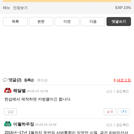
메뉴
인장보기
EXP 23%
목록
본문
이전
다음
댓글쓰기
댓글
(2)
등록순
|
최신순
새로고침
해달별
26-06-15 18:36
신고
|
공감 확인
한섭에서 제작하면 카벙클이긴 합니다.
답글
0
0
이월하우징
26-06-16 10:09
신고
|
공감 확인
2016년~17년 1월까지 두번의 서버통합이 있었던 시절. 과거 리바이선서