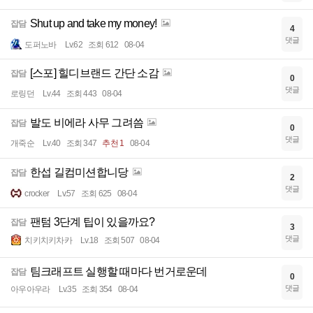
Shut up and take my money!
잡담
4
댓글
도퍼노바
Lv.62
조회 612
08-04
[스포] 힐디브랜드 간단 소감
잡담
0
댓글
로링던
Lv.44
조회 443
08-04
발도 비에라 사무 그려씀
잡담
0
댓글
개죽순
Lv.40
조회 347
추천 1
08-04
한섭 길컴미션합니당
잡담
2
댓글
crocker
Lv.57
조회 625
08-04
팬텀 3단계 팁이 있을까요?
잡담
3
댓글
치키치키차카
Lv.18
조회 507
08-04
팀크래프트 실행할 때마다 번거로운데
잡담
0
댓글
아우아우라
Lv.35
조회 354
08-04