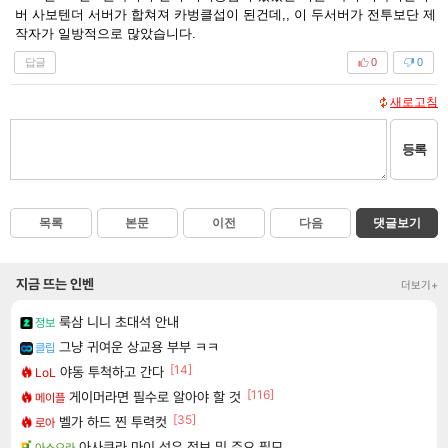
버 사보텐더 서버가 합쳐져 카벙클섭이 된건데,, 이 두서버가 전투보단 제
작자가 일방적으로 많았습니다.
답글
0
0
새로고침
등록
목록
본문
이전
다음
댓글보기
지금 뜨는 인벤
더보기+
룩삼 니니 초대석 안내
정보
그냥 귀여운 상교용 부부 ㅋㅋ
클립
[14]
야동 투척하고 간다
LoL
[116]
게이머라면 필수로 알아야 할 것
메이플
[35]
벨가 하드 찐 투력컷
로아
아사쿠라 마이 성우 정보 및 주요 필모
아스오라