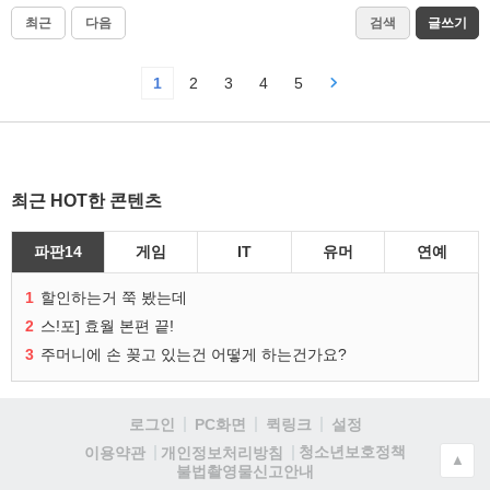
최근
다음
검색
글쓰기
1
2
3
4
5
최근 HOT한 콘텐츠
파판14
게임
IT
유머
연예
1
할인하는거 쭉 봤는데
2
스!포] 효월 본편 끝!
3
주머니에 손 꽂고 있는건 어떻게 하는건가요?
로그인
PC화면
퀵링크
설정
청소년보호정책
이용약관
개인정보처리방침
▲
불법촬영물신고안내