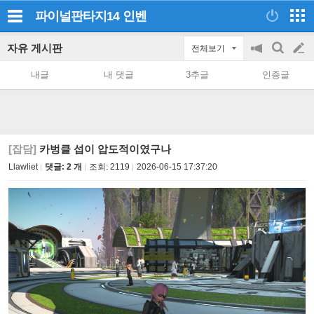
파이널판타지14
인벤
자유 게시판
전체보기
공
검
글
지
색
내글
내 댓글
3추글
인증글
on/off
쓰
기
[잡담]
카벙클 섭이 압도적이였구나
Llawliet
댓글: 2 개
조회:
2119
2026-06-15 17:37:20