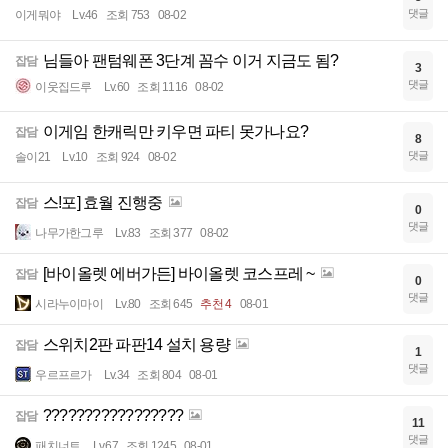
댓글
이게뭐야
Lv.46
조회 753
08-02
님들아 팬텀웨폰 3단계 꼼수 이거 지금도 됨?
잡담
3
댓글
이웃집드루
Lv.60
조회 1116
08-02
이게임 한캐릭만 키우면 파티 못가나요?
잡담
8
댓글
솔이21
Lv.10
조회 924
08-02
스!포] 효월 진행중
잡담
0
댓글
나무가한그루
Lv.83
조회 377
08-02
[바이올렛 에버가든] 바이올렛 코스프레 ~
잡담
0
댓글
시라누이마이
Lv.80
조회 645
추천 4
08-01
스위치2판 파판14 설치 용량
잡담
1
댓글
우르프르가
Lv.34
조회 804
08-01
?????????????????
잡담
11
댓글
패치너트
Lv.67
조회 1245
08-01