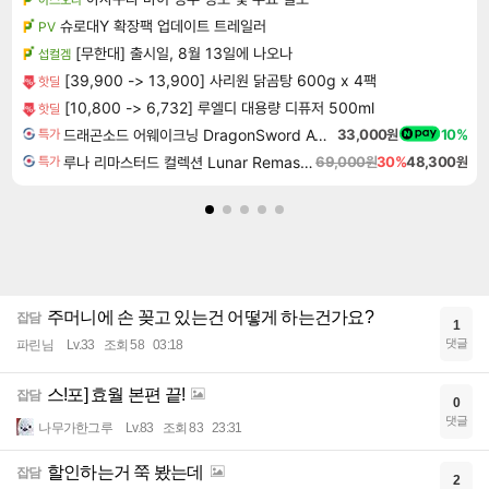
슈로대Y 확장팩 업데이트 트레일러
PV
[무한대] 출시일, 8월 13일에 나오나
섭컬겜
[39,900 -> 13,900] 사리원 닭곰탕 600g x 4팩
핫딜
[10,800 -> 6,732] 루엘디 대용량 디퓨저 500ml
핫딜
드래곤소드 어웨이크닝 DragonSword Awakening
33,000원
10%
특가
루나 리마스터드 컬렉션 Lunar Remastered Collection
69,000원
30%
48,300원
특가
주머니에 손 꽂고 있는건 어떻게 하는건가요?
잡담
1
댓글
파린님
Lv.33
조회 58
03:18
스!포] 효월 본편 끝!
잡담
0
댓글
나무가한그루
Lv.83
조회 83
23:31
할인하는거 쭉 봤는데
잡담
2