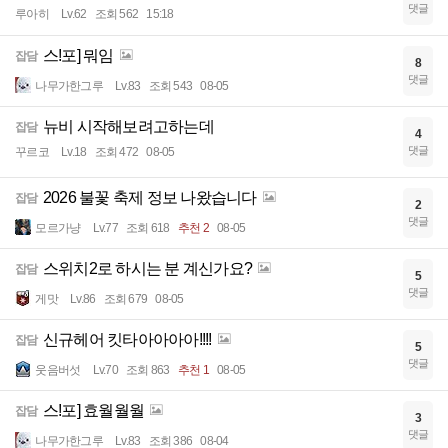
댓글
루아히
Lv.62
조회 562
15:18
스!포] 뭐임
잡담
8
댓글
나무가한그루
Lv.83
조회 543
08-05
뉴비 시작해보려고하는데
잡담
4
댓글
꾸르코
Lv.18
조회 472
08-05
2026 불꽃 축제 정보 나왔습니다
잡담
2
댓글
모르가냥
Lv.77
조회 618
추천 2
08-05
스위치2로 하시는 분 계신가요?
잡담
5
댓글
게맛
Lv.86
조회 679
08-05
신규헤어 킷타아아아아!!!!
잡담
5
댓글
웃음버섯
Lv.70
조회 863
추천 1
08-05
스!포] 효월월월
잡담
3
댓글
나무가한그루
Lv.83
조회 386
08-04