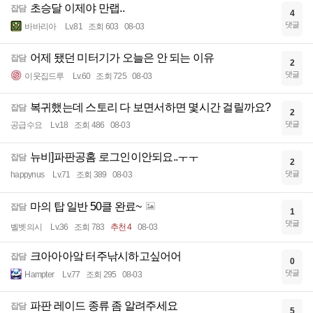
초승달 이제야 만랩..
잡담
4
댓글
바바리아
Lv.81
조회 603
08-03
어제 됐던 미터기가 오늘은 안 되는 이유
잡담
2
댓글
이웃집드루
Lv.60
조회 725
08-03
복귀했는데 스토리 다 보면서하면 몇시간 걸릴까요?
잡담
2
댓글
공급수요
Lv.18
조회 486
08-03
뉴비]파판공홈 로그인이안되요..ㅜㅜ
잡담
2
댓글
happynus
Lv.71
조회 389
08-03
마의 탑 일반 50클 완료~
잡담
1
댓글
벨벳의시
Lv.36
조회 783
추천 4
08-03
크아아아앜 터주낚시하고싶어어
잡담
0
댓글
Hampter
Lv.77
조회 295
08-03
파판 레이드 종류 좀 알려주세요
잡담
5