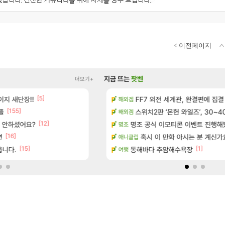
이전페이지
지금 뜨는
팟벤
더보기+
[5]
[
지 새단장!!
우 정보 및 주요 필모
현재 나무위키 실검 1위인 김규원
FF7 외전 세계관, 완결편에 집결
메이플
해외겜
[155]
[191]
플
보 및 출연작 모음
골드 파는 게 왜 쌀숭이임?
스위치2판 ‘몬헌 와일즈’, 30~4
로아
해외겜
[12]
[47]
서 안하셨어요?
우 정보 및 주요 필모
ㅇㅂ)진짜 개웃기네 ㅋㅋ
명조 공식 이모티콘 이벤트 진행해봤습니다! 참
메이플
명조
[16]
[5]
면
(40개) - 귀환한 영혼 도전과제
대충 연구소요약
혹시 이 만화 아시는 분 계신가
검은사막
애니클립
[15]
[1]
읍니다.
마치고.. (feat. 리아)
아니 뭔 샤타 안 나왔다고 진짜 화내는 
동해바다 추암해수욕장
메이플
여행