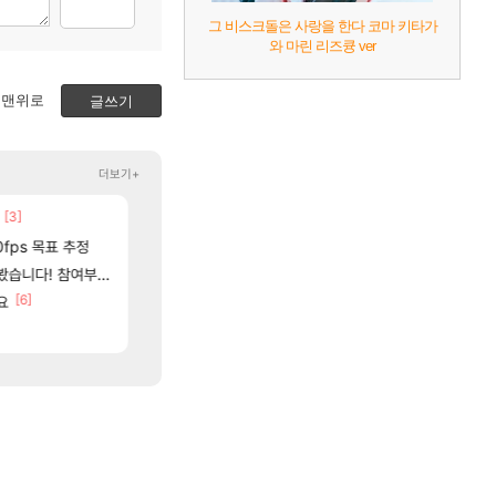
그 비스크돌은 사랑을 한다 코마 키타가
와 마린 리즈큥 ver
맨위로
글쓰기
더보기+
80]
[3]
[12]
[1]
국내에도 이쁜곳이 많은것 같습니다
근뎀 300 달성!
리니지M
여행
[
0fps 목표 추정
썬데이가 샤타가 아닌 큰 이유는 경매장 불안정때문일듯
중국 CXMT, D램 매출 점유율 7%…글로벌 4위로 부상
메이플
해외겜
[131]
여부터 추첨까지????
파리바게트 본사에서 연락왔음
AI발 원가 압박, 메인보드값 오르나
메이플
해외겜
[6]
[8]
요
풍풍풍 군왕주차가 씹이득 가성비라고 ????
리싱크드 1.06 패치노트 (8/5)
검은사막
리싱크드
[85]
[55]
사람도 있네
재학이형도 결국. 사과보상줬는데
메모리 3사, 2027년 생산분 완판?
로아
해외겜