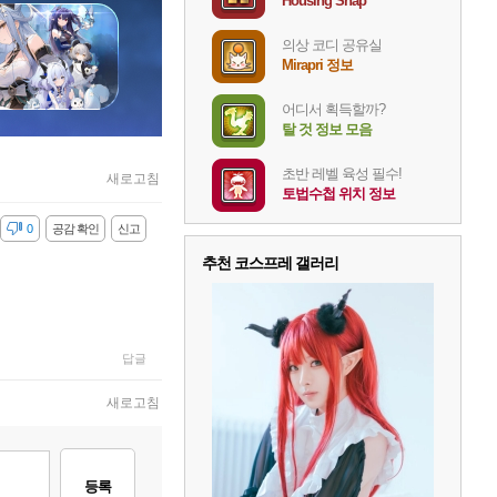
Housing Snap
의상 코디 공유실
Mirapri 정보
어디서 획득할까?
탈 것 정보 모음
초반 레벨 육성 필수!
새로고침
토법수첩 위치 정보
감
0
공감 확인
신고
추천 코스프레 갤러리
답글
새로고침
등록