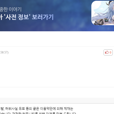
:58:57)
공감
비공
0