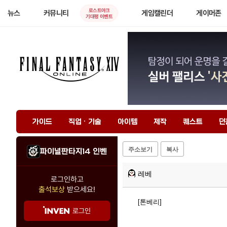
로스트아크
뉴스
커뮤니티
게임캘린더
게이머존
기대평 이벤트
가이드
직업 · 기술
아이템
제작
퀘스트
던
주소보기
복사
파이널판타지14 인벤
레베
로그인하고
출석보상
받으세요!
[톤베리]
로그인