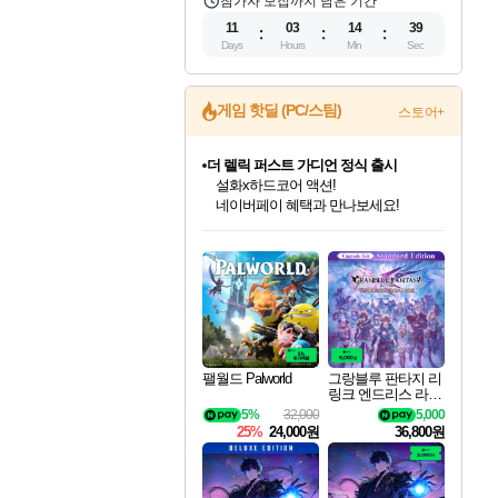
참가자 모집까지 남은 기간
11
03
14
38
Days
Hours
Min
Sec
게임 핫딜 (PC/스팀)
스토어+
더 렐릭 퍼스트 가디언 정식 출시
설화x하드코어 액션!
네이버페이 혜택과 만나보세요!
인벤게임즈 8월 특별 할인!
드래곤소드: 어웨이크닝 입점!
문명 7 특별 할인!
마블 투혼 파이팅 소울즈 정식출시!
귀무자: 검의 길 예약 판매 중!
비스트 오브 리인카네이션 정식 출시!
커세어 코브 출시 기념 할인!
베데스다 40주년 기념 할인 중!
캡콤 프렌차이즈 할인 진행 중!
캡콤 일부 상품 상시 할인
스타워즈 은하계 레이서
로블록스 기프트 카드 공식 입점
인기 퍼블리셔 모음!
스팀으로 만나는 드래곤소드!
조선&고려 DLC 출시 예정
마블 히어로 총 출동&화려한 격투!
10% 할인과
게임프릭 신작 IP
해적'섬'을 발전시키자!
베데스다의 명작들을
몬헌, 바하 등 인기 IP를
몬헌 와일즈 & 드래곤즈 도그마2
인벤게임즈에서 10% 추가 적립
Robux를 가장 안전하고
최대 90% 할인가를 만나보세요!
네이버혜택과 함께 만나보세요!
50%할인&추가 적립까지!
네이버 포인트 혜택까지!
이니&베니 혜택까지!
네이버 혜택가와 함께 예약하세요!
할인&네이버혜택으로 만나보세요!
40주년 프로모션으로 만나보세요!
할인가에 만나보세요!
일부 에디션 상시 할인!
혜택으로 예약 판매 중
편안하게 충전하세요
팰월드 Palworld
그랑블루 판타지 리
링크 엔드리스 라그
나로크 업그레이드
5%
32,000
5,000
킷 Granblue Fantasy
25%
24,000원
36,800원
Relink Endless Ragn
arok Upgrade Kit DL
C