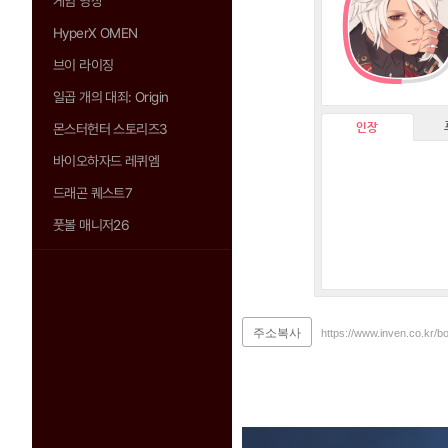
게임 영상
HyperX OMEN
브이 라이징
일곱 개의 대죄: Origin
인장
몬스터헌터 스토리즈3
바이오하자드 레퀴엠
드래곤 퀘스트7
풋볼 매니저26
주소복사
https://www.inven.co.kr/b