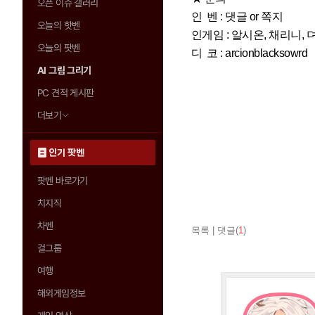
오픈 이슈 갤러리
인 벤 : 댓글 or 쪽지
오늘의 핫벤
인게임 : 알시온, 채리니, 
오늘의 팟벤
디 코 : arcionblacksowrd
AI 그림 그리기
PC 견적 게시판
더보기
인기 팟벤
팟벤 바로가기
치지직
차벤
목록
|
댓글(
1
)
걸그룹
여행
해외게임정보