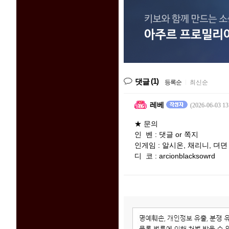
(1)
댓글
등록순
|
최신순
레베
(2026-06-03 13
★ 문의
인 벤 : 댓글 or 쪽지
인게임 : 알시온, 채리니, 뎌뎐
디 코 : arcionblacksowrd