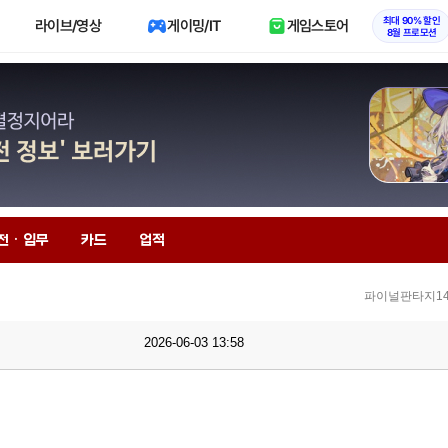
최대 90% 할인
라이브/영상
게이밍/IT
게임스토어
8월 프로모션
전 · 임무
카드
업적
파이널판타지14
2026-06-03 13:58