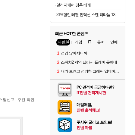
알러지케어 경추 베개
31%할인 테팔 인덕션 스텐 티타늄 1X 디네토 프라이팬 28CM
최근 HOT한 콘텐츠
파판14
게임
IT
유머
연예
1
점검 많아지니까
2
스위치2 지역 달라서 플레이 못하네
3
내가 보려고 정리한 그래픽 업데이트 의상 (*스포주의)
PC 견적이 궁금하다면?
IT인벤 견적게시판
스팸신고
추천 확인
매일매일,
인벤 출석체크!
주사위 굴리고 포인트!
인벤 마블