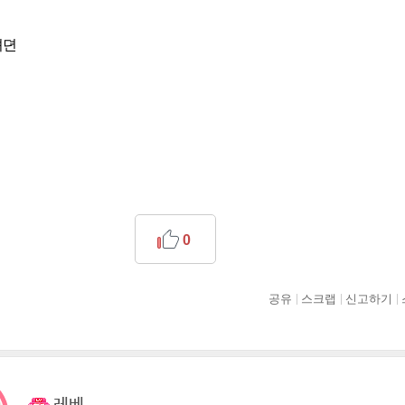
뎌뎐
0
공유
스크랩
신고하기