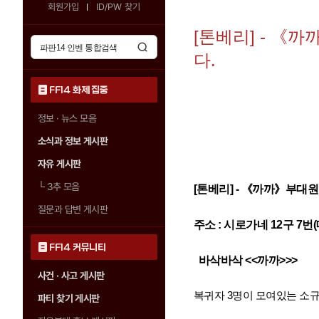
회원가입
ID/PW 찾기
[톤베리] - 《
다.
FF14 화제 집중
정보 · 뉴스 모음
소식과 정보 게시판
자유 게시판
└
3추 모음
[톤베리] -
《까까》
부대원
질문과 답변 게시판
주소 : 시로가네 12구 7번
FF14 커뮤니티
바삭바삭 <<까까>>>
사건 · 사고 게시판
복귀자 3명이 모여있는 소규
파티 찾기 게시판