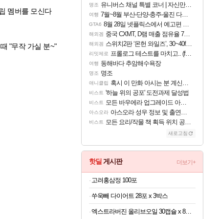
유니버스 채널 특별 코너 | 자신만의 스타일
명조
창립 멤버를 모신다
7월~8월 부산-단양-충주-울진 다녀왔어요~
여행
8월 28일 넷플릭스에서 예고편 공개 예정
GTA6
중국 CXMT, D램 매출 점유율 7%…글로벌 4위로 부상
해외겜
스위치2판 ‘몬헌 와일즈’, 30~40fps 목표 추정
해외겜
 "무작 가실 분~"
프롤로그 테스트를 마치고.. (feat. 리아)
리밋제로
동해바다 추암해수욕장
여행
명조
명조
혹시 이 만화 아시는 분 계신가요
애니클립
'하늘 위의 공포' 도전과제 달성법
비스트
모든 바우에라 업그레이드 아이템 획득 위치 공략 (89개)
비스트
아스오라 성우 정보 및 출연작 모음
아스오라
모든 요리/작물 책 획득 위치 공략 (36개) - 미식가 도전과제
비스트
새로고침
핫딜
게시판
더보기+
고려홍삼정 100포
쑤욱빼 다이어트 28포 x 3박스
엑스트라버진 올리브오일 30캡슐 x 8박스