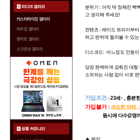
미디어 갤러리
분위기 : 아직 딱 정해진 
고 생각해 주세요!
커스터마이징 갤러리
하우징 갤러리
컨텐츠 : 레이드 트라이부터 
하고 편하게 찔러볼 수 있
팬아트 갤러리
스크린샷 갤러리
디스코드: 어느정도 인원이
당장 완벽하게 갖춰진 대형 
소외되는 사람 없이 서로 편
가입조
건
23세↑ ,
충분한
:
가입불가
:
과도한 SNS,
동시에 다수(2명까지
공통 커뮤니티
★ 문의