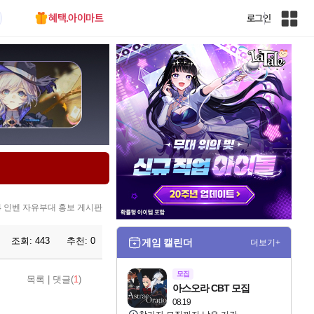
혜택.아이마트
로그인
인
벤
전
체
사
이
트
맵
 인벤 자유부대 홍보 게시판
조회:
443
추천:
0
게임 캘린더
더보기+
모집
목록
|
댓글(
1
)
아스오라 CBT 모집
08.19