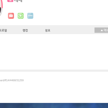
레베
프로필
랭킹
칭호
oard/ff14/4468/31259