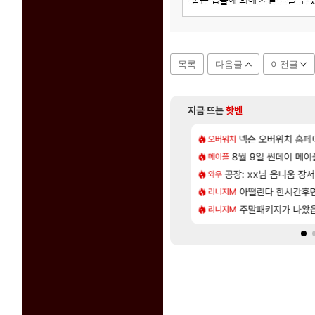
목록
다음글
이전글
지금 뜨는
핫벤
[12]
[1]
도 이쁜곳이 많은것 같습니다
300 달성!
넥슨 오버워치 홈페이
아사쿠라 마이 성
오버워치
아스오라
[58]
[1]
샤타가 아닌 큰 이유는 경매장 불안정때문일듯
CXMT, D램 매출 점유율 7%…글로벌 4위로 부상
8월 9일 썬데이 메이
아스오라 성우 정
메이플
아스오라
[131]
게트 본사에서 연락왔음
발 원가 압박, 메인보드값 오르나
공장: xx님 옴니움 장
아키츠 아키나 성
와우
아스오라
[8]
 군왕주차가 씹이득 가성비라고 ????
크드 1.06 패치노트 (8/5)
아떨린다 한시간후
모든 성소 위치 공략 
리니지M
비스트
[55]
도 결국. 사과보상줬는데
 3사, 2027년 생산분 완판?
주말패키지가 나왔
프롤로그 테스트를 
리니지M
리밋제로