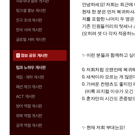
자유부대 홍보 게시판
안녕하세요! 저희는 최근에
링크셸 홍보 게시판
현재 한 분은 먼저 복귀하셔
저를 포함한 나머지 두 명은
친구 초대 게시판
기존 인원들끼리의 텃세나 
한국 서버 게시판
(오히려 셋 다 각자 적응하느
글로벌 서버 게시판
✨ 이런 분들과 함께하고 싶
정보 공유 게시판
팁과 노하우 게시판
0. 저희처럼 오랜만에 복귀해
0. 새싹이라 모르는 게 많
채집 · 제작 게시판
0. 가벼운 컨텐츠도 좋지만
패션 체크 게시판
(비록 피지컬 이슈가 오긴 
ACT 게시판
0. 혼자만의 시간도 존중받
방어 역할 게시판
회복 역할 게시판
공격 역할 게시판
✨ 현재 저희 부대는요!