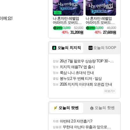
이에요!
나 혼자만 레벨업
나 혼자만 레벨업
어라이즈 오버드라
어라이즈 오버드라
이브 디럭스 에디션
이브 Solo Leveling A
3,000
52,000
3,000
46,000
Solo Leveling Arise
rise
40%
31,200원
40%
27,600원
Overdrive Deluxe Edi
tion
오늘의 치지직
오늘의 SOOP
26년 7월 팔로우 상승량 TOP 30 - 월간 치지직
잡담
치지직 애플TV 앱 출시
정보
룩삼 니니 초대석 안내
정보
봉누도2 두 번째 티저 - 일상
클립
2026 치지직 이리대회 오픈컵 안내
정보
더보기+
오늘의 팟벤
오늘의 핫벤
아반테 2.0 자연흡기?
차벤
무한대 아난타 유출과 앞으로의 예상 (루머)
섭컬겜