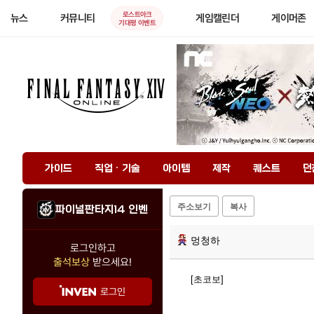
로스트아크
뉴스
커뮤니티
게임캘린더
게이머존
기대평 이벤트
가이드
직업 · 기술
아이템
제작
퀘스트
던
주소보기
복사
파이널판타지14 인벤
멍청하
로그인하고
출석보상
받으세요!
[초코보]
로그인