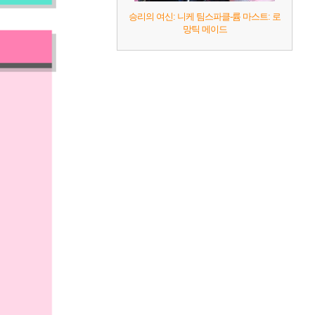
승리의 여신: 니케 팀스파클-륨 마스트: 로
망틱 메이드