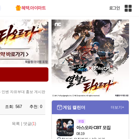
혜택.아이마트
로그인
인
벤
전
체
사
이
트
맵
 인벤 자유부대 홍보 게시판
조회:
567
추천:
0
게임 캘린더
더보기+
모집
목록
|
댓글(
1
)
아스오라 CBT 모집
08.19