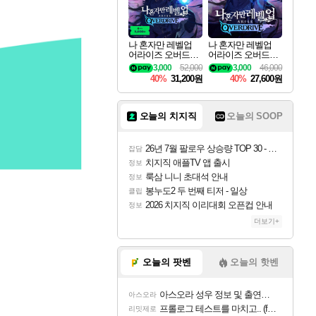
나 혼자만 레벨업
나 혼자만 레벨업
어라이즈 오버드라
어라이즈 오버드라
이브 디럭스 에디션
이브 Solo Leveling A
3,000
52,000
3,000
46,000
Solo Leveling Arise
rise
40%
31,200원
40%
27,600원
Overdrive Deluxe Edi
tion
오늘의 치지직
오늘의 SOOP
26년 7월 팔로우 상승량 TOP 30 - 월간 치지직
잡담
치지직 애플TV 앱 출시
정보
룩삼 니니 초대석 안내
정보
봉누도2 두 번째 티저 - 일상
클립
2026 치지직 이리대회 오픈컵 안내
정보
더보기+
오늘의 팟벤
오늘의 핫벤
아스오라 성우 정보 및 출연작 모음
아스오라
프롤로그 테스트를 마치고.. (feat. 리아)
리밋제로