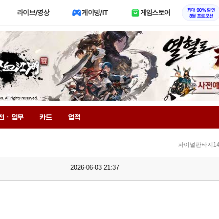
최대 90% 할인
라이브/영상
게이밍/IT
게임스토어
8월 프로모션
전 · 임무
카드
업적
파이널판타지14
2026-06-03 21:37