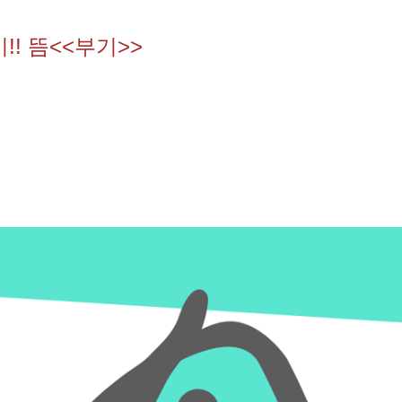
기!! 뜸<<부기>>