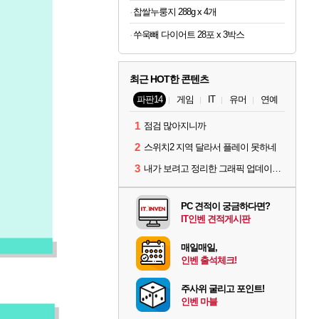
찹쌀누룽지 288g x 4개
쑤욱빼 다이어트 28포 x 3박스
최근 HOT한 콘텐츠
파판14
게임
IT
유머
연예
1
점검 많아지니까
2
스위치2 지역 달라서 플레이 못하네
3
내가 보려고 정리한 그래픽 업데이트 의상 (*스포주의)
PC 견적이 궁금하다면?
IT인벤 견적게시판
매일매일,
인벤 출석체크!
주사위 굴리고 포인트!
인벤 마블