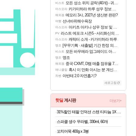
모든 성소 위치 공략 (40개) - 귀환한 영혼 도전과제
비스트
카가미하라 하루 성우 정보 및 주요 필모
아스오라
메모리 3사, 2027년 생산분 완판?
해외겜
선녀바위해수욕장
여행
아키츠 아키나 성우 정보 및 주요 필모
아스오라
라스트 에포크 시즌5 - 서리화신의 분노 티저
PV
캐릭터 소개 - 카가미하라 하루
아스오라
[무무기획 · 새출발] 기간 한정 의뢰 이벤트
명조
모든 바우에라 업그레이드 아이템 획득 위치 공략 (89개)
비스트
명조
명조
중국 CXMT, D램 매출 점유율 7%…글로벌 4위로 부상
해외겜
혹시 이 만화 아시는 분 계신가요
애니클립
아반테 2.0 자연흡기?
차벤
새로고침
핫딜
게시판
더보기+
31%할인 테팔 인덕션 스텐 티타늄 1X 디네토 프라이팬 28CM
스파클 생수 무라벨, 330ml, 60개
꼬치어묵 400g x 3봉