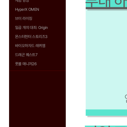
게임 영상
HyperX OMEN
브이 라이징
일곱 개의 대죄: Origin
몬스터헌터 스토리즈3
바이오하자드 레퀴엠
드래곤 퀘스트7
풋볼 매니저26