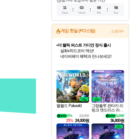
참가자 모집까지 남은 기간
11
03
06
55
Days
Hours
Min
Sec
게임 핫딜 (PC/스팀)
스토어+
더 렐릭 퍼스트 가디언 정식 출시
설화x하드코어 액션!
네이버페이 혜택과 만나보세요!
인벤게임즈 8월 특별 할인!
드래곤소드: 어웨이크닝 입점!
문명 7 특별 할인!
마블 투혼 파이팅 소울즈 정식출시!
귀무자: 검의 길 예약 판매 중!
비스트 오브 리인카네이션 정식 출시!
커세어 코브 출시 기념 할인!
베데스다 40주년 기념 할인 중!
캡콤 프렌차이즈 할인 진행 중!
캡콤 일부 상품 상시 할인
스타워즈 은하계 레이서
로블록스 기프트 카드 공식 입점
인기 퍼블리셔 모음!
스팀으로 만나는 드래곤소드!
조선&고려 DLC 출시 예정
마블 히어로 총 출동&화려한 격투!
10% 할인과
게임프릭 신작 IP
해적'섬'을 발전시키자!
베데스다의 명작들을
몬헌, 바하 등 인기 IP를
몬헌 와일즈 & 드래곤즈 도그마2
인벤게임즈에서 10% 추가 적립
Robux를 가장 안전하고
최대 90% 할인가를 만나보세요!
네이버혜택과 함께 만나보세요!
50%할인&추가 적립까지!
네이버 포인트 혜택까지!
이니&베니 혜택까지!
네이버 혜택가와 함께 예약하세요!
할인&네이버혜택으로 만나보세요!
40주년 프로모션으로 만나보세요!
할인가에 만나보세요!
일부 에디션 상시 할인!
혜택으로 예약 판매 중
편안하게 충전하세요
팰월드 Palworld
그랑블루 판타지 리
링크 엔드리스 라그
나로크 업그레이드
5%
32,000
5,000
킷 Granblue Fantasy
25%
24,000원
36,800원
Relink Endless Ragn
arok Upgrade Kit DL
C