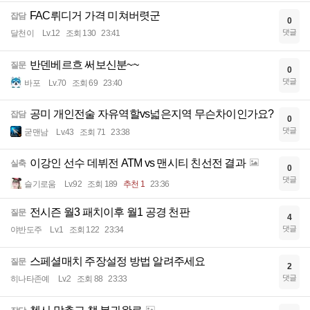
FAC뤼디거 가격 미쳐버렷군
잡담
0
댓글
달천이
Lv.12
조회 130
23:41
반덴베르흐 써보신분~~
질문
0
댓글
바포
Lv.70
조회 69
23:40
공미 개인전술 자유역할vs넓은지역 무슨차이인가요?
잡담
0
댓글
굳맨남
Lv.43
조회 71
23:38
이강인 선수 데뷔전 ATM vs 맨시티 친선전 결과
실축
0
댓글
슬기로움
Lv.92
조회 189
추천 1
23:36
전시즌 월3 패치이후 월1 공경 천판
질문
4
댓글
야반도주
Lv.1
조회 122
23:34
스페셜매치 주장설정 방법 알려주세요
질문
2
댓글
히나타존예
Lv.2
조회 88
23:33