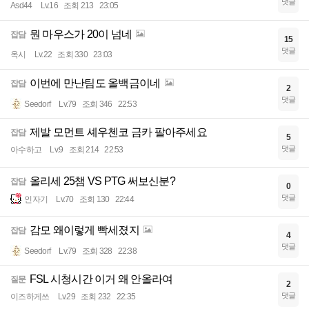
댓글
Asd44
Lv.16
조회 213
23:05
뭔 마우스가 20이 넘네
잡담
15
댓글
옥시
Lv.22
조회 330
23:03
이번에 만난팀도 올백금이네
잡담
2
댓글
Seedorf
Lv.79
조회 346
22:53
제발 모먼트 셰우첸코 금카 팔아주세요
잡담
5
댓글
아수하고
Lv.9
조회 214
22:53
올리세 25챔 VS PTG 써보신분?
잡담
0
댓글
인자기
Lv.70
조회 130
22:44
감모 왜이렇게 빡세졌지
잡담
4
댓글
Seedorf
Lv.79
조회 328
22:38
FSL 시청시간 이거 왜 안올라여
질문
2
댓글
이즈하게쓰
Lv.29
조회 232
22:35