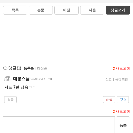
목록
본문
이전
다음
댓글쓰기
댓글
(1)
등록순
|
최신순
새로고침
대봉스님
26-06-04 15:28
신고
|
공감 확인
저도 7판 남음ㅋㅋ
답글
0
0
새로고침
등록