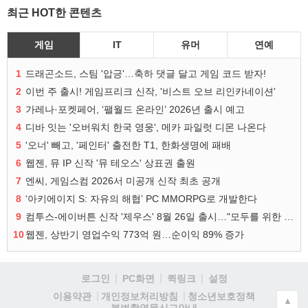
최근 HOT한 콘텐츠
게임
IT
유머
연예
1
드래곤소드, 스팀 '압긍'…축하 댓글 달고 게임 코드 받자!
2
이번 주 출시! 게임프리크 신작, '비스트 오브 리인카네이션'
3
가레나·포켓페어, ‘팰월드 온라인’ 2026년 출시 예고
4
디바 잇는 '오버워치 한국 영웅', 메카 파일럿 디몬 나온다
5
'오너' 빼고, '페인터' 출전한 T1, 한화생명에 패배
6
웹젠, 뮤 IP 신작 '뮤 테오스' 상표권 출원
7
엔씨, 게임스컴 2026서 미공개 신작 최초 공개
8
‘아키에이지 S: 자유의 해협’ PC MMORPG로 개발한다
9
컴투스-에이버튼 신작 '제우스' 8월 26일 출시…"모두를 위한 경쟁"
10
웹젠, 상반기 영업수익 773억 원…순이익 89% 증가
로그인
PC화면
퀵링크
설정
청소년보호정책
이용약관
개인정보처리방침
▲