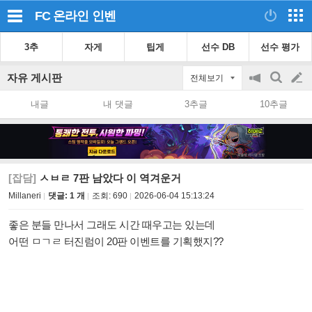
FC 온라인
인벤
3추
자게
팁게
선수 DB
선수 평가
자유 게시판
전체보기
공
검
글
지
색
내글
내 댓글
3추글
10추글
on/off
쓰
기
[잡담]
ㅅㅂㄹ 7판 남았다 이 역겨운거
Millaneri
댓글: 1 개
조회:
690
2026-06-04 15:13:24
좋은 분들 만나서 그래도 시간 때우고는 있는데
어떤 ㅁㄱㄹ 터진럼이 20판 이벤트를 기획했지??