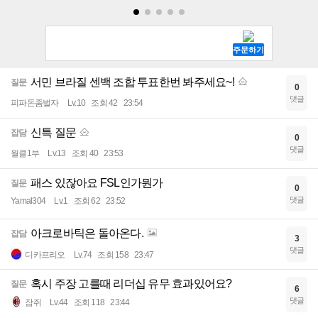
서민 브라질 센백 조합 투표한번 봐주세요~!
질문
0
댓글
피파돈좀벌자
Lv.10
조회 42
23:54
신특 질문
잡담
0
댓글
월클1부
Lv.13
조회 40
23:53
패스 있잖아요 FSL인가뭔가
질문
0
댓글
Yamal304
Lv.1
조회 62
23:52
아크로바틱은 돌아온다.
잡담
3
댓글
디카프리오
Lv.74
조회 158
23:47
혹시 주장 고를때 리더십 유무 효과있어요?
질문
6
댓글
잠쥐
Lv.44
조회 118
23:44