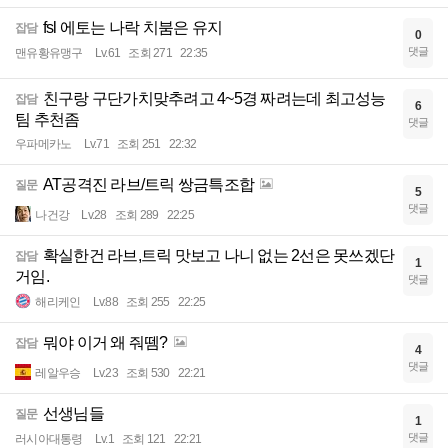
fsl 에토는 나락 치붐은 유지
잡담
0
댓글
맨유황유맹구
Lv.61
조회 271
22:35
친구랑 구단가치맞추려고 4~5경 짜려는데 최고성능
잡담
6
팀 추천좀
댓글
우파메카노
Lv.71
조회 251
22:32
AT공격진 라브/트릭 쌍금특조합
질문
5
댓글
나건강
Lv.28
조회 289
22:25
확실한건 라브,트릭 맛보고 나니 없는 2선은 못쓰겠단
잡담
1
거임.
댓글
해리케인
Lv.88
조회 255
22:25
뭐야 이거 왜 줘뗌?
잡담
4
댓글
레알우승
Lv.23
조회 530
22:21
선생님들
질문
1
댓글
러시아대통령
Lv.1
조회 121
22:21