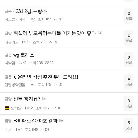
4231 2경 프랑스
질문
2
댓글
나도큰거하나
Lv.3
조회 167
22:20
확실히 부모욕하는애들 이기는맛이 좋다
잡담
1
댓글
레골라르
Lv.21
조회 251
22:19
wg 토레스
질문
0
댓글
자박꼼
Lv.42
조회 136
22:12
fc 온라인 상점 추천 부탁드려요!
질문
4
댓글
원딜공략만봄
Lv.1
조회 175
22:10
신특 챙겨유?
잡담
3
댓글
오해원
Lv.72
조회 325
22:10
FSL패스 4000포 결과
잡담
5
댓글
Tupo
Lv.7
조회 648
22:09