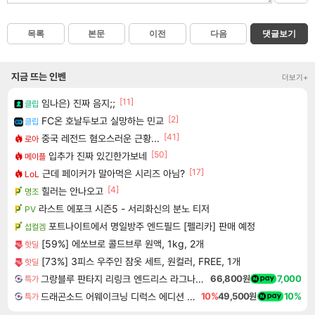
목록
본문
이전
다음
댓글보기
지금 뜨는 인벤
더보기+
[11]
임나은) 진짜 음지;;
클립
[2]
FC온 호날두보고 실망하는 민교
클립
[41]
중국 레전드 혐오스러운 근황...
로아
[50]
입추가 진짜 있긴한가보네
메이플
[17]
근데 페이커가 말아먹은 시리즈 아님?
LoL
[4]
힐러는 안나오고
명조
라스트 에포크 시즌5 - 서리화신의 분노 티저
PV
포트나이트에서 명일방주 엔드필드 [펠리카] 판매 예정
섭컬겜
[59%] 에쏘브로 콜드브루 원액, 1kg, 2개
핫딜
[73%] 3피스 우주인 잠옷 세트, 원컬러, FREE, 1개
핫딜
그랑블루 판타지 리링크 엔드리스 라그나로크 Granblue Fantasy Relink Endless Ragnarok
66,800원
7,000
특가
드래곤소드 어웨이크닝 디럭스 에디션 DragonSword Awakening Deluxe Edition
10%
49,500원
10%
특가