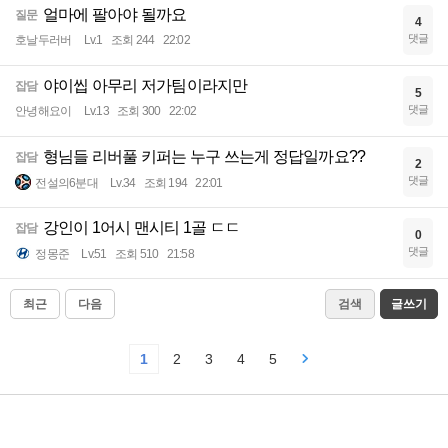
얼마에 팔아야 될까요
질문
4
댓글
호날두러버
Lv.1
조회 244
22:02
야이씹 아무리 저가팀이라지만
잡담
5
댓글
안녕해요이
Lv.13
조회 300
22:02
형님들 리버풀 키퍼는 누구 쓰는게 정답일까요??
잡담
2
댓글
전설의6분대
Lv.34
조회 194
22:01
강인이 1어시 맨시티 1골 ㄷㄷ
잡담
0
댓글
정몽준
Lv.51
조회 510
21:58
최근
다음
검색
글쓰기
1
2
3
4
5