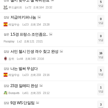
첼시 맞추고 챌 복귀완료
잡담
5
댓글
루드굴리트
Lv.72
조회 164
23:32
저급여키퍼나눔
잡담
0
댓글
레알우승
Lv.23
조회 154
23:28
1.5경 프랑스 조언좀요..
질문
0
댓글
Passplay
Lv.2
조회 121
23:21
서민 첼시 인생 격수 찾고 완성
잡담
16
댓글
잠쥐
Lv.44
조회 348
23:16
나는 벌써 무섭다
잡담
5
댓글
레알우승
Lv.23
조회 233
23:16
23경 알레띠 완성
잡담
1
댓글
Busquets
Lv.61
조회 215
23:12
9경 WS 단일팀
잡담
3