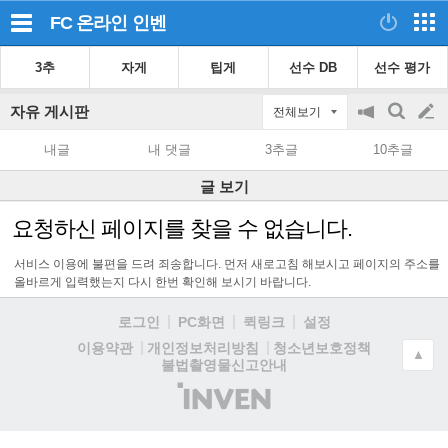
FC 온라인
인벤
3추
자게
팁게
선수 DB
선수 평가
자유 게시판
전체보기
공
검
글
지
색
내글
내 댓글
3추글
10추글
on/off
쓰
글 보기
기
요청하신 페이지를 찾을 수 없습니다.
서비스 이용에 불편을 드려 죄송합니다. 먼저 새로고침 해보시고 페이지의 주소를
올바르게 입력했는지 다시 한번 확인해 보시기 바랍니다.
로그인
PC화면
퀵링크
설정
청소년보호정책
이용약관
개인정보처리방침
▲
불법촬영물신고안내
(주)
인
벤