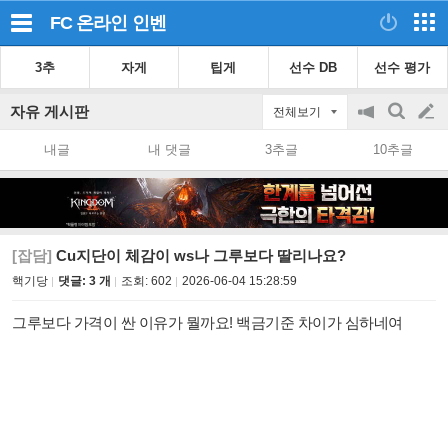
FC 온라인
인벤
3추
자게
팁게
선수 DB
선수 평가
자유 게시판
전체보기
공
검
글
지
색
내글
내 댓글
3추글
10추글
on/off
쓰
기
[잡담]
Cu지단이 체감이 ws나 그루보다 딸리나요?
핵기당
댓글: 3 개
조회:
602
2026-06-04 15:28:59
그루보다 가격이 싼 이유가 뭘까요! 백금기준 차이가 심하네여