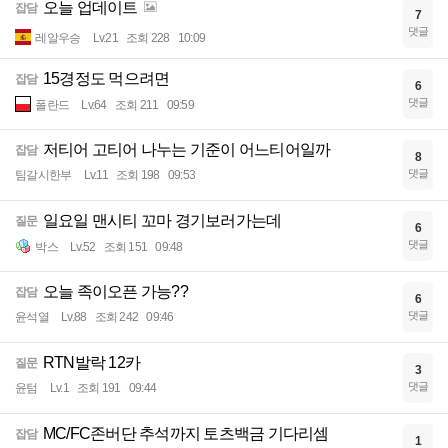
오늘 업데이트
잡담
7
댓글
레알우승
Lv.21
조회 228
10:09
15경정도 먹으려면
잡담
6
댓글
폴란드
Lv.64
조회 211
09:59
저티어 고티어 나누는 기준이 어느티어일까
잡담
8
댓글
팀갈시한부
Lv.11
조회 198
09:53
일요일 맨시티 꼬마 경기보러가는데
질문
6
댓글
박스
Lv.52
조회 151
09:48
오늘 족이오픈 가능??
잡담
6
댓글
윤석열
Lv.88
조회 242
09:46
RTN발락 12카
질문
3
댓글
윤텀
Lv.1
조회 191
09:44
MC/FC존버단 추석까지 토츠백금 기다리셈
잡담
1