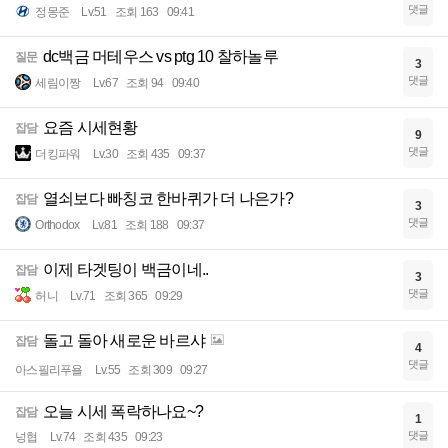
댓글
정몽준
Lv.51
조회 163
09:41
dc백금 머테우스 vs ptg 10 찰하놀루
질문
3
댓글
세림이짱
Lv.67
조회 94
09:40
요즘 시세현황
잡담
9
댓글
더킹파워
Lv.30
조회 435
09:37
열쇠보다 빠칭코 한바퀴가 더 나은가?
잡담
3
댓글
Orthodox
Lv.81
조회 188
09:37
이제 타겟팅이 백금이네..
잡담
3
댓글
허니
Lv.71
조회 365
09:29
돌고 돌아 새로운 바르샤
잡담
4
댓글
아스필리푸욜
Lv.55
조회 309
09:27
오늘 시세 폭락하나요~?
잡담
1
댓글
넝협
Lv.74
조회 435
09:23