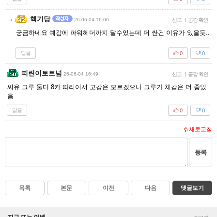
핵기당
26-06-04 16:00
신고
|
공감 확인
궁금하네요 예감에 파워헤더까지 달수있는데 더 싼건 이유가 있을듯..
답글
0
0
피린이토트넘
26-06-04 16:49
신고
|
공감 확인
씨유 그루 둘다 8카 따리여서 고강은 모르겠으나 그루가 체감은 더 좋았
음
답글
0
0
새로고침
등록
목록
본문
이전
다음
댓글보기