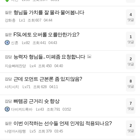
형님들 가치를 잘 몰라 물어봅니다
질문
4
댓글
강화충
Lv.1
조회 607
04:44
FSL에토 오버롤 오를만한가요?
질문
1
댓글
신혼
Lv.82
조회 441
04:43
능력자 형님들.. 미페좀 요청합니다
잡담
2
댓글
지송빠레찬양
Lv.4
조회 450
04:40
근데 모먼트 근본론 좀 있지않음?
잡담
8
댓글
사치사치
Lv.71
조회 628
04:11
빠템공 근거리 슛 향상
잡담
7
댓글
다비켜드록바
Lv.43
조회 791
03:52
이번 이적하는 선수들 언제 인게임 적용되나요?
질문
2
댓글
나영아사랑행
Lv.5
조회 379
03:45