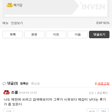
핵기당
메뉴
인장보기
EXP 91%
목록
본문
이전
다음
댓글쓰기
댓글
(3)
등록순
|
최신순
새로고침
조콜
26-06-04 15:33
신고
|
공감 확인
나도 예전에 쓰려고 검색해보이까 그루가 시유보다 체감이 낫다는 후기
가 좀 있든디
답글
0
0