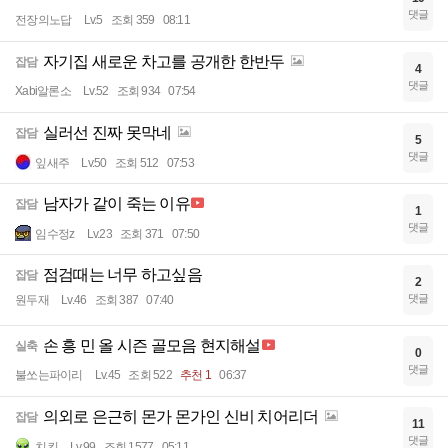
댓글
전장의노답
Lv.5
조회 359
08:11
자기집 새로운 차고를 공개한 한반두
잡담
4
댓글
Xabi알론소
Lv.52
조회 934
07:54
실러선 진짜 못막네
잡담
5
댓글
잎새주
Lv.50
조회 512
07:53
남자가 같이 죽는 이유
잡담
1
댓글
임수정z
Lv.23
조회 371
07:50
점검때는 너무 하고싶음
잡담
2
댓글
원두재
Lv.46
조회 387
07:40
손 흥 민 올 시즌 골모음 현지해설
실축
0
댓글
불쏘는파이리
Lv.45
조회 522
추천 1
06:37
의외로 은근히 몬가 몬가인 신비 치어리더
잡담
11
댓글
치킨
Lv.99
조회 1577
05:11