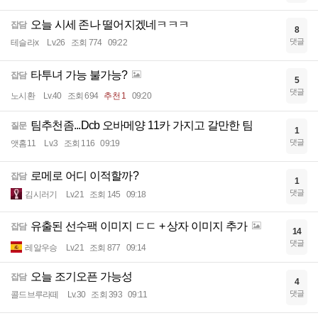
오늘 시세 존나 떨어지겠네ㅋㅋㅋ
잡담
8
댓글
테슬라x
Lv.26
조회 774
09:22
타투녀 가능 불가능?
잡담
5
댓글
노시환
Lv.40
조회 694
추천 1
09:20
팀추천좀...Dcb 오바메양 11카 가지고 갈만한 팀
질문
1
댓글
앳홈11
Lv.3
조회 116
09:19
로메로 어디 이적할까?
잡담
1
댓글
김시러기
Lv.21
조회 145
09:18
유출된 선수팩 이미지 ㄷㄷ + 상자 이미지 추가
잡담
14
댓글
레알우승
Lv.21
조회 877
09:14
오늘 조기오픈 가능성
잡담
4
댓글
콜드브루라떼
Lv.30
조회 393
09:11