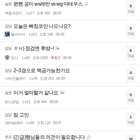
뮌헨 공미 ws레반 vs wg 마테우스
질문
0
댓글
백합과장미
Lv.27
조회 418
08:50
오늘은 빠칭코만 나오나요?
잡담
0
댓글
볼리비아
Lv.53
조회 199
08:49
ㅎㅂ) 점검엔 후방~!
잡담
6
댓글
장신
Lv.84
조회 1005
추천 2
08:39
2~3경으로 백금가능한가요
잡담
4
댓글
디바인플레이
Lv.45
조회 342
08:39
이거 얼마할거 같나요
질문
0
댓글
한신닭발
Lv.21
조회 464
08:38
팀 고민
잡담
1
댓글
Vghvgyvtyvt
Lv.60
조회 124
08:37
(긴급)형님들의 의견이 필요합니다
투표
10