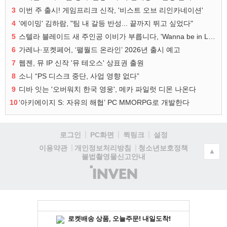
3
이번 주 출시! 게임프리크 신작, '비스트 오브 리인카네이션'
4
'에이밍' 김하람, "팀 내 갈등 반성... 끝까지 뛰고 싶었다"
5
스텔라 블레이드 새 주인공 이비가 부릅니다, 'Wanna be in LOVE' 뮤비 공개
6
가레나·포켓페어, ‘팰월드 온라인’ 2026년 출시 예고
7
웹젠, 뮤 IP 신작 '뮤 테오스' 상표권 출원
8
소니 “PS 디스크 중단, 사업 영향 없다”
9
디바 잇는 '오버워치 한국 영웅', 메카 파일럿 디몬 나온다
10
‘아키에이지 S: 자유의 해협’ PC MMORPG로 개발한다
로그인
PC화면
퀵링크
설정
청소년보호정책
이용약관
개인정보처리방침
▲
불법촬영물신고안내
(주)
인
벤