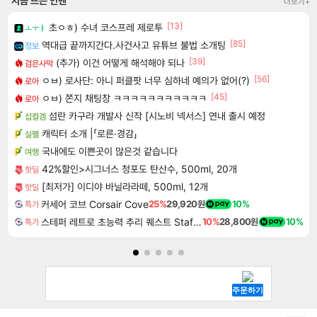
지금 뜨는 인벤
더보기+
[13]
초ㅇㅎ) 수녀 코스프레 제로투
ㅗㅜㅑ
[85]
역대급 끝까지간다.사건사고 유튜브 불법 소개팅
정보
[39]
(추가) 이건 어떻게 해석해야 되나
검은사막
[56]
ㅇㅂ) 로사단: 아니 퍼클팟 너무 심하네 예의가 없어(?)
로아
[45]
ㅇㅂ) 쫀지 채팅창 ㅋㅋㅋㅋㅋㅋㅋㅋㅋㅋㅋ
로아
섬란 카구라 개발사 신작 [시노비 넥서스] 연내 출시 예정
섭컬겜
캐릭터 소개 |「로른·경감」
실팰
국내에도 이쁜곳이 많은것 같습니다
여행
42%할인>시그너스 청포도 탄산수, 500ml, 20개
핫딜
[최저가] 이디야 바닐라라떼, 500ml, 12개
핫딜
커세어 코브 Corsair Cove
25%
29,920원
10%
특가
스테퍼 레트로 초능력 추리 퀘스트 Staffer Retro A Supernatural Mystery Quest
10%
28,800원
10%
특가