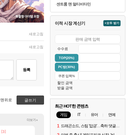
센트룸 맨 멀티비타민
이적 시장 계산기
+모두 받기
새로고침
새로고침
수수료
TOP(20%)
PC방(30%)
등록
할인 금액
받을 금액
맨위로
글쓰기
최근 HOT한 콘텐츠
게임
IT
유머
연예
더보기+
1
드래곤소드, 스팀 '압긍'…축하 댓글 달고 게임 코드 받자!
[3]
[7]
[78]
틱
크로체 따왔습니다
국내에도 이쁜곳이 많은것 같습니다
로아
여행
2
이번 주 출시! 게임프리크 신작, '비스트 오브 리인카네이션'