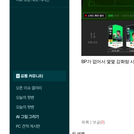
BP가 없어서 몇몇 강화랑 
공통 커뮤니티
오픈 이슈 갤러리
오늘의 핫벤
오늘의 팟벤
AI 그림 그리기
목록
|
댓글(
0
)
PC 견적 게시판
레벨