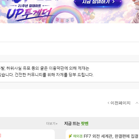
이전페이지
지금 뜨는
팟벤
더보기+
]
우 정보 및 주요 필모
D.Mon 애니메이션 영웅 시네마
FF7 외전 세계관, 완결편에 집결
오버워치
해외겜