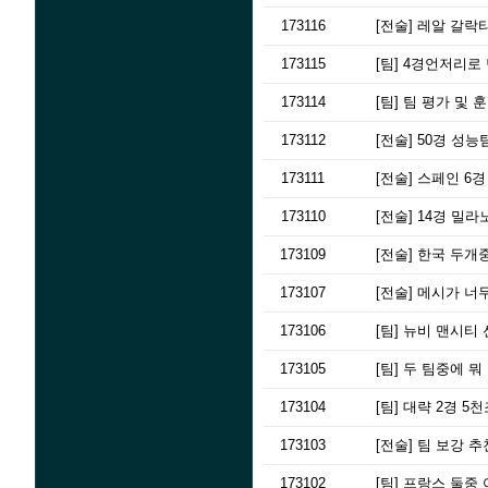
173116
[전술]
레알 갈락티코
173115
[팀]
4경언저리로 
173114
[팀]
팀 평가 및 
173112
[전술]
50경 성능
173111
[전술]
스페인 6경
173110
[전술]
14경 밀라
173109
[전술]
한국 두개
173107
[전술]
메시가 너무좋은
173106
[팀]
뉴비 맨시티 
173105
[팀]
두 팀중에 뭐
173104
[팀]
대략 2경 5천조
173103
[전술]
팀 보강 추
173102
[팀]
프랑스 둘중 