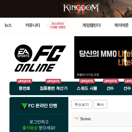
로스트아크
뉴스
커뮤니티
게임캘린더
게이머존
기대평 이벤트
등번호
집중훈련 계산기
스쿼드 시뮬
선수
선수
주소보기
복사
FC 온라인 인벤
Scinic
로그인하고
출석보상
받으세요!