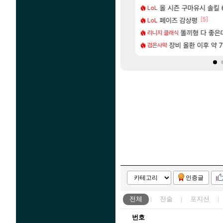
[23]
[1]
한 삼색화채 찐1등 떳냐 ㅅㅅㅅ
CXMT, D램 매출 점유율 7%…글로벌 4위로 부상
올 시즌 구마유시 솔킬 6
아스오라 성우 정
LoL
아스오라
[240]
[5]
구로 쓰는 인방 하꼬 스트리머 박제합니다.
발 원가 압박, 메인보드값 오르나
페이즈 감상평
아키츠 아키나 성
LoL
아스오라
[52]
, 마음껏 유린하라.jpg
크드 1.06 패치노트 (8/5)
모든 성소 위치 공략 
똘끼형 다 좋은데 해외작
리니지 클래식
비스트
[6]
 T1부활
 3사, 2027년 생산분 완판?
스누피냥님
장비 올환 이후 약 
검은사막
명조
인증글
전체
전술
포지션
번호