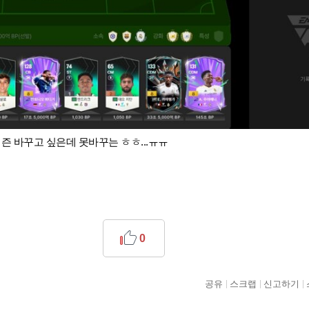
시즌 바꾸고 싶은데 못바꾸는 ㅎㅎ...ㅠㅠ
0
공유
스크랩
신고하기