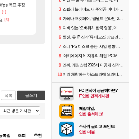
[12]
[23]
분들!
0fps 목표 추정
진짜 귀한 삼색화채 찐1등 떳냐 ㅅㅅㅅ
중국 CXMT, D램 매출 점유율 7%…글로벌 4위로 부상
FCO
해외겜
3
스텔라 블레이드 새 주인공 이비가 부릅니다, 'Wanna be in LOVE' 뮤비 공개
[1]
[2
고양이를 도구로 쓰는 인방 하꼬 스트리머 박제합니다.
AI발 원가 압박, 메인보드값 오르나
로아
해외겜
4
가레나·포켓페어, ‘팰월드 온라인’ 2026년 출시 예고
[5]
[52]
요
종자들이여, 마음껏 유린하라.jpg
리싱크드 1.06 패치노트 (8/5)
로아
리싱크드
88]
[6]
5
룰러 부활 T1부활
메모리 3사, 2027년 생산분 완판?
디바 잇는 '오버워치 한국 영웅', 메카 파일럿 디몬 나온다
LoL
해외겜
6
웹젠, 뮤 IP 신작 '뮤 테오스' 상표권 출원
7
소니 “PS 디스크 중단, 사업 영향 없다”
8
‘아키에이지 S: 자유의 해협’ PC MMORPG로 개발한다
9
엔씨, 게임스컴 2026서 미공개 신작 최초 공개
10
미리 체험하는 '아스트라에 오라티오'...NC, 8/19부터 CBT 참가자 모집
PC 견적이 궁금하다면?
목록
글쓰기
IT인벤 견적게시판
매일매일,
인벤 출석체크!
주사위 굴리고 포인트!
인벤 마블
등록일
조회
추천