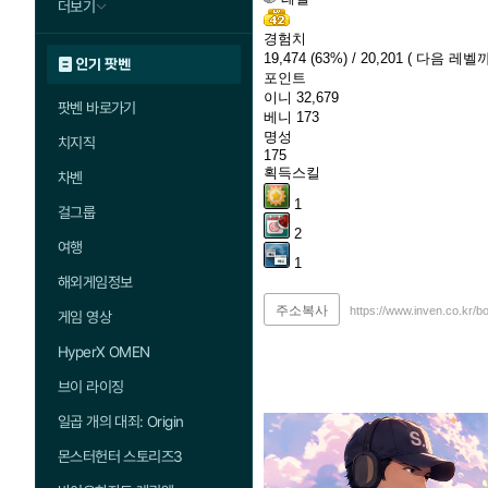
더보기
경험치
19,474
(63%)
/ 20,201
( 다음 레벨까
인기 팟벤
포인트
이니
32,679
팟벤 바로가기
베니
173
명성
치지직
175
획득스킬
차벤
1
걸그룹
2
여행
1
해외게임정보
주소복사
https://www.inven.co.kr/b
게임 영상
HyperX OMEN
브이 라이징
일곱 개의 대죄: Origin
몬스터헌터 스토리즈3