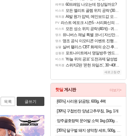
60프레임 나오는데 정상일까요?
레퀴엠
모든 엘리트 골렘 위치 공략 (30개) - 방랑 결투가
비스트
AI발 원가 압박, 메인보드값 오르나
해외겜
라스트 에포크 시즌5 - 서리화신의 분노 티저
PV
모든 성소 위치 공략 (40개) - 귀환한 영혼 도전과제
비스트
유니버스 채널 특별 코너 | 자신만의 스타일
명조
명조 공식 이모티콘 이벤트 진행해봤습니다! 참여부터 추첨까지????
명조
실버 팰리스 CBT 화제의 순간·후기 모음
실팰
포트나이트에서 명일방주 엔드필드 [펠리카] 판매 예정
섭컬겜
'하늘 위의 공포' 도전과제 달성법
비스트
스위치2판 ‘몬헌 와일즈’, 30~40fps 목표 추정
해외겜
새로고침
핫딜
게시판
더보기+
[65%] 사리원 닭곰탕, 600g, 4팩
목록
글쓰기
[39%] 구첩반찬 양념고추무침, 1kg, 1개
양주골호랑떡 문어발 소떡 1kg (100g당 1,340원)
[35%] 달구벌 돼지 생막창 세트, 500g, 2봉