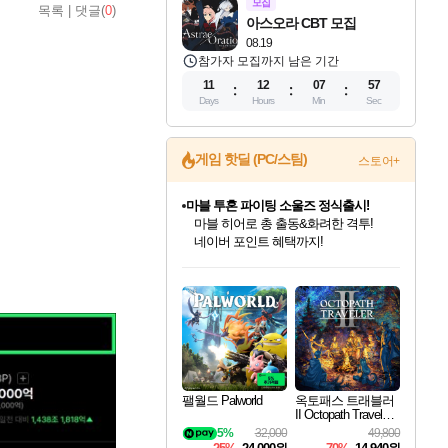
모집
목록
|
댓글(
0
)
아스오라 CBT 모집
08.19
참가자 모집까지 남은 기간
11
12
07
55
Days
Hours
Min
Sec
게임 핫딜 (PC/스팀)
스토어+
마블 투혼 파이팅 소울즈 정식출시!
마블 히어로 총 출동&화려한 격투!
네이버 포인트 혜택까지!
인벤게임즈 8월 특별 할인!
드래곤소드: 어웨이크닝 입점!
문명 7 특별 할인!
귀무자: 검의 길 예약 판매 중!
비스트 오브 리인카네이션 정식 출시!
커세어 코브 출시 기념 할인!
더 렐릭 퍼스트 가디언 정식 출시
베데스다 40주년 기념 할인 중!
캡콤 프렌차이즈 할인 진행 중!
캡콤 일부 상품 상시 할인
스타워즈 은하계 레이서
로블록스 기프트 카드 공식 입점
인기 퍼블리셔 모음!
스팀으로 만나는 드래곤소드!
조선&고려 DLC 출시 예정
10% 할인과
게임프릭 신작 IP
해적'섬'을 발전시키자!
설화x하드코어 액션!
베데스다의 명작들을
몬헌, 바하 등 인기 IP를
몬헌 와일즈 & 드래곤즈 도그마2
인벤게임즈에서 10% 추가 적립
Robux를 가장 안전하고
최대 90% 할인가를 만나보세요!
네이버혜택과 함께 만나보세요!
50%할인&추가 적립까지!
이니&베니 혜택까지!
네이버 혜택가와 함께 예약하세요!
할인&네이버혜택으로 만나보세요!
네이버페이 혜택과 만나보세요!
40주년 프로모션으로 만나보세요!
할인가에 만나보세요!
일부 에디션 상시 할인!
혜택으로 예약 판매 중
편안하게 충전하세요
팰월드 Palworld
옥토패스 트래블러
II Octopath Traveler I
I
5%
32,000
49,800