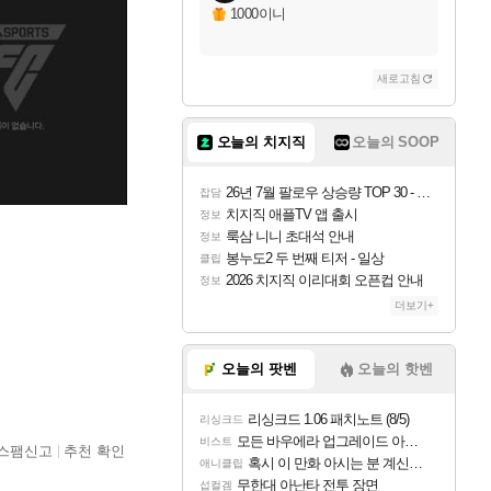
1000이니
새로고침
오늘의 치지직
오늘의 SOOP
26년 7월 팔로우 상승량 TOP 30 - 월간 치지직
잡담
치지직 애플TV 앱 출시
정보
룩삼 니니 초대석 안내
정보
봉누도2 두 번째 티저 - 일상
클립
2026 치지직 이리대회 오픈컵 안내
정보
더보기+
오늘의 팟벤
오늘의 핫벤
리싱크드 1.06 패치노트 (8/5)
리싱크드
모든 바우에라 업그레이드 아이템 획득 위치 공략 (89개)
비스트
스팸신고
추천 확인
혹시 이 만화 아시는 분 계신가요
애니클립
무한대 아난타 전투 장면
섭컬겜