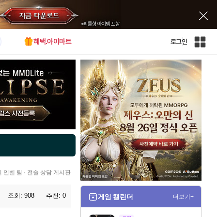
혜택.아이마트
로그인
인
벤
전
체
사
이
트
맵
인 인벤 팀 · 전술 상담 게시판
조회:
908
추천:
0
게임 캘린더
더보기+