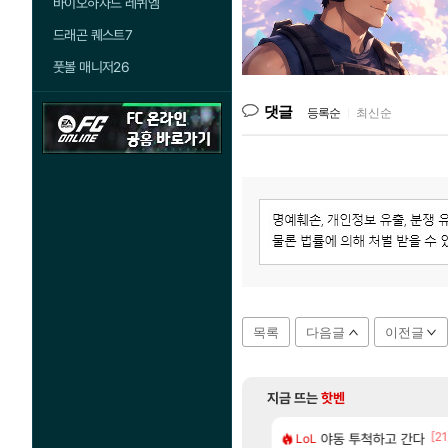
바이오하자드 레퀴엠
드래곤 퀘스트7
풋볼 매니저26
댓글
등록순
|
최신순
목록
다음글
이전글
지금 뜨는
핫벤
[78]
[21
따왔습니다
도 이쁜곳이 많은것 같습니다
야동 투척하고 간다
아사쿠라 마이 성
LoL
아스오라