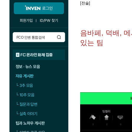
[전술]
로그인
회원가입
ID/PW 찾기
음바페, 덕배, 
있는 팀
FC 온라인 화제 집중
정보 · 뉴스 모음
자유 게시판
└
3추 모음
└
10추 모음
└
질문과 답변
└
실축 이야기
팁과 노하우 게시판