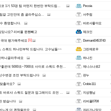
 1기 53경 팀 어떤지 한번만 부탁드립니다!
Pecoia
팀갈 고민인데 좀 골라주십쇼...
서주럼
훈수 환영합니다.
바르샤좋아요
팀있나요? 리버풀 뮌헨빼고
체크인
[1]
 국대 평가해주세요
Dormant0453743
노 스쿼드 하나만부탁 드립니다. 고수님들~~
그린에로우
중하나골라주세요
하나킨
데 5000조~7000조 사이로 스쿼드 추천부탁드립니다.
제니스나로2
선수변경 조언 부탁드립니다
판누
 맞출까요?
Crobis111
 바르샤 스쿼드 질문과 업그레이드 조언 구합니다.
지성행님
천 받습니다
리버풀0708
어느게 더 괜찮을까요
자리가니망꼬