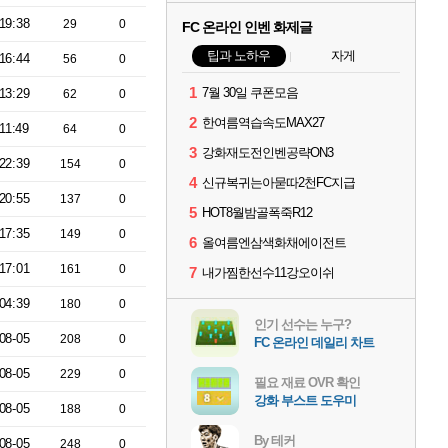
19:38
29
0
FC 온라인 인벤 화제글
팁과 노하우
자게
16:44
56
0
1
7월 30일 쿠폰모음
13:29
62
0
2
한여름역습속도MAX27
11:49
64
0
3
강화재도전인벤공략ON3
22:39
154
0
4
신규복귀는아묻따2천FC지급
20:55
137
0
5
HOT8월밤골폭죽R12
17:35
149
0
6
올여름엔삼색화채에이전트
17:01
161
0
7
내가찜한선수11강오이쉬
04:39
180
0
인기 선수는 누구?
08-05
208
0
FC 온라인 데일리 차트
08-05
229
0
필요 재료 OVR 확인
강화 부스트 도우미
08-05
188
0
By 테커
08-05
248
0