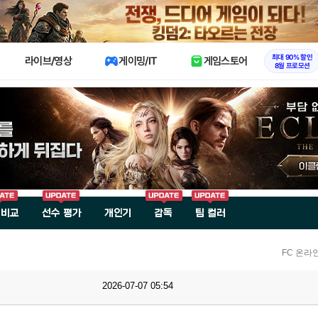
X
최대 90% 할인
라이브/영상
게이밍/IT
게임스토어
8월 프로모션
 비교
선수 평가
개인기
감독
팀 컬러
FC 온라
2026-07-07 05:54