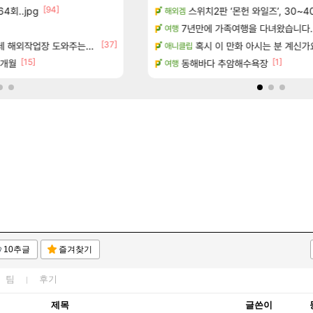
[94]
4회..jpg
보 및 출연작 모음
하이퍼 부스트 이후 길 잃은 뉴비
스위치2판 ‘몬헌 와일즈’, 30~4
검은사막
해외겜
[155]
우 정보 및 주요 필모
8월 9일 썬데이 메이플
7년만에 가족여행을 다녀왔습니다.
메이플
여행
[37]
[1]
(40개) - 귀환한 영혼 도전과제
업장 도와주는 짓은 좀 아니지않냐?
페이즈 영애짤 찾았다
혹시 이 만화 아시는 분 계신가
LoL
애니클립
[15]
[1]
[
7개월
보상 공지 나온거 10추 하니 올리자
동해바다 추암해수욕장
로아
여행
10추글
즐겨찾기
팀
후기
제목
글쓴이