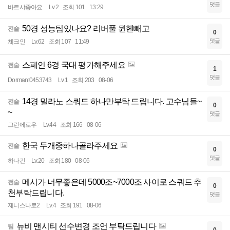
댓글
바르샤좋아요
Lv.2
조회 101
13:29
50경 성능팀있나요? 리버풀 뮌헨빼고
전술
0
댓글
체크인
Lv.62
조회 107
11:49
스페인 6경 국대 평가해주세요
전술
1
댓글
Dormant0453743
Lv.1
조회 203
08-06
14경 밀라노 스쿼드 하나만부탁 드립니다. 고수님들~
전술
0
~
댓글
그린에로우
Lv.44
조회 166
08-06
한국 두개중하나골라주세요
전술
0
댓글
하나킨
Lv.20
조회 180
08-06
메시가 너무좋은데 5000조~7000조 사이로 스쿼드 추
전술
0
천부탁드립니다.
댓글
제니스나로2
Lv.4
조회 191
08-06
뉴비 맨시티 선수변경 조언 부탁드립니다
팀