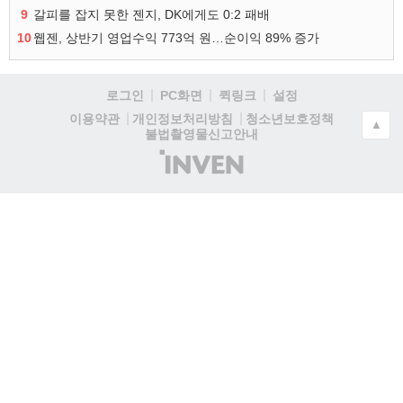
9
갈피를 잡지 못한 젠지, DK에게도 0:2 패배
10
웹젠, 상반기 영업수익 773억 원…순이익 89% 증가
로그인
PC화면
퀵링크
설정
청소년보호정책
이용약관
개인정보처리방침
▲
불법촬영물신고안내
(주)
인
벤