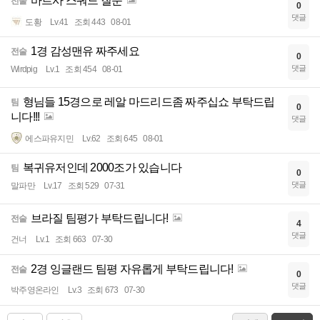
바르사 스쿼드 질문
전술
0
댓글
도황
Lv.41
조회 443
08-01
1경 감성맨유 짜주세요
전술
0
댓글
Wirdpig
Lv.1
조회 454
08-01
형님들 15경으로 레알 마드리드좀 짜주십쇼 부탁드립
팀
0
니다!!!
댓글
에스파유지민
Lv.62
조회 645
08-01
복귀유저인데 2000조가 있습니다
팀
0
댓글
말파만
Lv.17
조회 529
07-31
브라질 팀평가 부탁드립니다!
전술
4
댓글
건너
Lv.1
조회 663
07-30
2경 잉글랜드 팀평 자유롭게 부탁드립니다!
전술
0
댓글
박주영온라인
Lv.3
조회 673
07-30