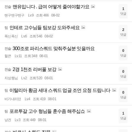
맨유입니다 . 급여 어떻게 줄여야할가요
전술
1
댓글
텐구텐구텐구
Lv.9
조회 466
08-02
인테르 고수님들 팀보강 도와주세요
팀
2
댓글
푹신폭신
Lv.6
조회 546
08-02
300조로 파리스쿼드 맞춰주실분 잇을까요
전술
0
댓글
헐큰
Lv.11
조회 348
08-01
2경 1천조 리버풀 보강
전술
0
댓글
지성행님
Lv.2
조회 520
08-01
이탈리아 황금 세대 스쿼드 업글 조언 요청 드립니다
팀
0
댓글
비가내리던
Lv.4
조회 419
08-01
포르투갈 고수 형님들 훈수좀 해주십쇼
팀
1
댓글
낭견
Lv.3
조회 449
08-01