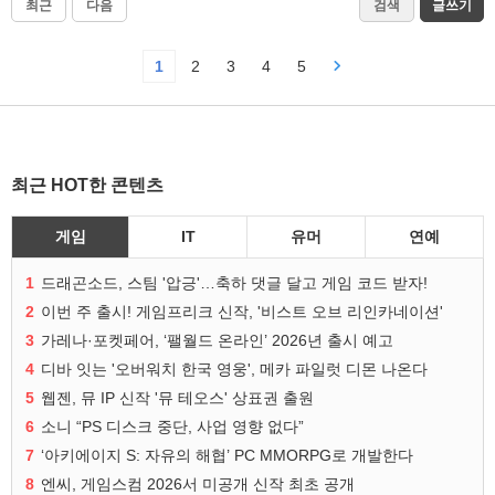
최근
다음
검색
글쓰기
1
2
3
4
5
최근 HOT한 콘텐츠
게임
IT
유머
연예
1
드래곤소드, 스팀 '압긍'…축하 댓글 달고 게임 코드 받자!
2
이번 주 출시! 게임프리크 신작, '비스트 오브 리인카네이션'
3
가레나·포켓페어, ‘팰월드 온라인’ 2026년 출시 예고
4
디바 잇는 '오버워치 한국 영웅', 메카 파일럿 디몬 나온다
5
웹젠, 뮤 IP 신작 '뮤 테오스' 상표권 출원
6
소니 “PS 디스크 중단, 사업 영향 없다”
7
‘아키에이지 S: 자유의 해협’ PC MMORPG로 개발한다
8
엔씨, 게임스컴 2026서 미공개 신작 최초 공개