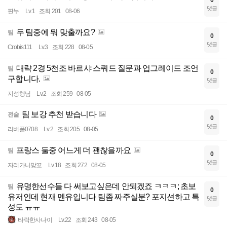
0
댓글
판누
Lv.1
조회 201
08-06
두 팀중에 뭐 맞출까요?
팀
0
댓글
Crobis111
Lv.3
조회 228
08-05
대략 2경 5천조 바르샤 스쿼드 질문과 업그레이드 조언
팀
0
구합니다.
댓글
지성행님
Lv.2
조회 259
08-05
팀 보강 추천 받습니다
전술
0
댓글
리버풀0708
Lv.2
조회 205
08-05
프랑스 둘중 어느게 더 괜찮을까요
팀
0
댓글
자리가니망꼬
Lv.18
조회 272
08-05
유명한선수들 다 써보고싶은데 안되겠죠 ㅋㅋㅋ; 초보
팀
0
유저인데 현재 멘유입니다 팀좀 짜주실분? 포지션하고 특
댓글
성도 ㅠㅠ
타락한사나이
Lv.22
조회 243
08-05