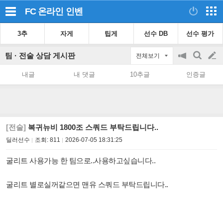
FC 온라인
인벤
3추
자게
팁게
선수 DB
선수 평가
팀 · 전술 상담 게시판
전체보기
공
검
글
지
색
내글
내 댓글
10추글
인증글
on/off
쓰
기
[전술]
복귀뉴비 1800조 스쿼드 부탁드립니다..
딜러선수
조회:
811
2026-07-05 18:31:25
굴리트 사용가능 한 팀으로..사용하고싶습니다..
굴리트 별로실꺼같으면 맨유 스쿼드 부탁드립니다..