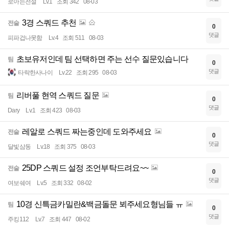
로아는전설
Lv.1
조회 342
08-03
3경 스쿼드 추천
전술
0
댓글
피파겁나못함
Lv.4
조회 511
08-03
초보유저인데 팀 선택하면 주는 선수 질문있습니다
팀
0
댓글
타락한사나이
Lv.22
조회 295
08-03
리버풀 현역 스쿼드 질문
팀
0
댓글
Dary
Lv.1
조회 423
08-03
레알로 스쿼드 짜는중인데 도와주세요
전술
0
댓글
달빛삼동
Lv.18
조회 375
08-03
25DP 스쿼드 설정 조언부탁드려요~~
전술
0
댓글
여보쉐여
Lv.5
조회 332
08-02
10경 신특금카밀란&백금돌문 뵈주세요형님들 ㅠ
팀
0
댓글
주킹112
Lv.7
조회 447
08-02