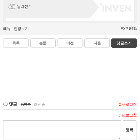
딜러선수
메뉴
인장보기
EXP 84%
목록
본문
이전
다음
댓글쓰기
댓글
등록순
|
최신순
새로고침
새로고침
등록