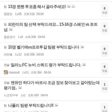
13경 뮌헨 투표좀 해서 골라주세요!
팀
0
댓글
염탱잉
Lv.65
조회 318
08-04
피린이의 팀 선택 부탁드려요... 15-16경 스페인 vs 토트
팀
0
넘
댓글
동방은아
Lv.8
조회 308
08-04
10경 벨기에vs포르투갈 팀평 부탁드립니다
팀
0
댓글
파란벨
Lv.12
조회 368
08-04
밀라노FC 뉴비 스쿼드 평가 부탁드립니다.
전술
0
댓글
Hyunsoll
Lv.51
조회 364
08-04
맨유만 하다가 바르샤 조금 정보 찾아보고 갈아탔는데
전술
1
평가점..
댓글
느긋한두부
Lv.1
조회 430
08-04
나폴리 팀평 부탁드립니다‼️
팀
1
댓글