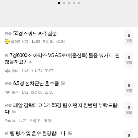
50경스쿼드 짜주실분
전술
0
댓글
롤에미치다
Lv.30
조회 61
00:34
7경6000조 아약스 VS AS로마(올신특) 둘중 뭐가 더 괜
팀
0
찮을까요?
댓글
피라우타
Lv.3
조회 74
00:07
6.5경 전차군단 훈수좀
전술
0
댓글
야반도주
Lv.1
조회 60
23:55
레알 갈락티코 1기 53경 팀 어떤지 한번만 부탁드립니
전술
0
다!
댓글
Pecoia
Lv.22
조회 95
19:38
팀 평가 및 훈수 환영합니다.
팀
0