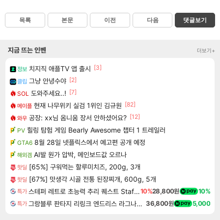
목록
본문
이전
다음
댓글보기
지금 뜨는 인벤
더보기+
[3]
치지직 애플TV 앱 출시
정보
[2]
그냥 안녕수야
클립
[7]
도와주세요..!
SOL
[82]
현재 나무위키 실검 1위인 김규원
메이플
[12]
공장: xx님 옴니움 장서 안하셨어요?
와우
힐링 탐험 게임 Bearly Awesome 챕터 1 트레일러
PV
8월 28일 넷플릭스에서 예고편 공개 예정
GTA6
AI발 원가 압박, 메인보드값 오르나
해외겜
[65%] 구워먹는 할루미치즈, 200g, 3개
핫딜
[67%] 맛생각 시골 전통 된장찌개, 600g, 5개
핫딜
스테퍼 레트로 초능력 추리 퀘스트 Staffer Retro A Supernatural Mystery Quest
10%
28,800원
10%
특가
그랑블루 판타지 리링크 엔드리스 라그나로크 업그레이드 킷 Granblue Fantasy Relink Endless Ragnarok Upgrade Kit DLC
36,800원
5,000
특가