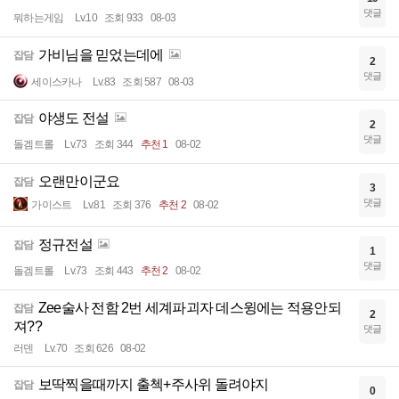
댓글
뭐하는게임
Lv.10
조회 933
08-03
가비님을 믿었는데에
잡담
2
댓글
세이스카나
Lv.83
조회 587
08-03
야생도 전설
잡담
2
댓글
돌겜트롤
Lv.73
조회 344
추천 1
08-02
오랜만이군요
잡담
3
댓글
가이스트
Lv.81
조회 376
추천 2
08-02
정규전설
잡담
1
댓글
돌겜트롤
Lv.73
조회 443
추천 2
08-02
Zee술사 전함 2번 세계파괴자 데스윙에는 적용안되
잡담
2
져??
댓글
러덴
Lv.70
조회 626
08-02
보딱찍을때까지 출첵+주사위 돌려야지
잡담
0