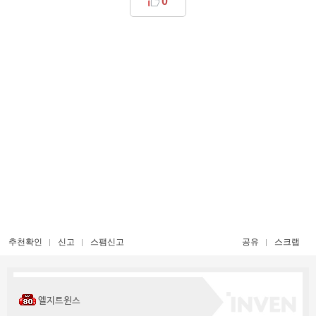
0
추천확인
신고
스팸신고
공유
스크랩
엘지트윈스