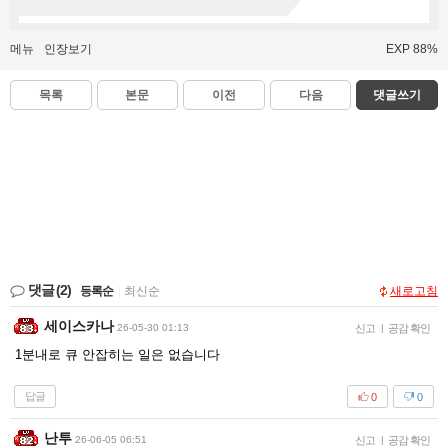
메뉴
인장보기
EXP 88%
목록
본문
이전
다음
댓글쓰기
댓글
(2)
등록순
|
최신순
새로고침
세이스카나
26-05-30 01:13
신고
|
공감 확인
1분내로 큐 안잡히는 일은 없습니다
답글
0
0
난투
26-06-05 06:51
신고
|
공감 확인