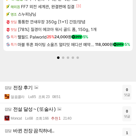
[3]
FF7 외전 세계관, 완결편에 집결
해외겜
스누피냥님
명조
통통한 깐새우장 350g [1+1] 간장/양념
핫딜
[78%] 질경이 에코아 워시 골드 폼, 150g, 1개
핫딜
팰월드 Palworld
25%
24,000원
5%
특가
마블 투혼 파이팅 소울즈 얼티밋 에디션 예약구매 MARVEL Tokon Fighting Souls Ultimate Edition Pre-Purchase
118,000원
5%
특가
전장 후기
잡담
0
댓글
얼음콜라
Lv.85
조회 23
08:51
전설 달성 ~ ( 또술사 )
잡담
0
댓글
Moncat
Lv.68
조회 166
추천 1
21:40
바뀐 전장 끔직하네..
잡담
1