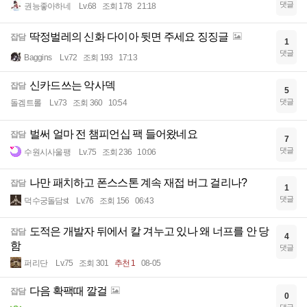
댓글
권능좋아하네
Lv.68
조회 178
21:18
딱정벌레의 신화 다이아 뒷면 주세요 징징글
잡담
1
댓글
Baggins
Lv.72
조회 193
17:13
신카드쓰는 악사덱
잡담
5
댓글
돌겜트롤
Lv.73
조회 360
10:54
벌써 얼마 전 챔피언십 팩 들어왔네요
잡담
7
댓글
수원시사울팽
Lv.75
조회 236
10:06
나만 패치하고 폰스스톤 계속 재접 버그 걸리나?
잡담
1
댓글
덕수궁돌담st
Lv.76
조회 156
06:43
도적은 개발자 뒤에서 칼 겨누고 있나 왜 너프를 안 당
잡담
4
함
댓글
퍼리단
Lv.75
조회 301
추천 1
08-05
다음 확팩때 깔걸
잡담
0