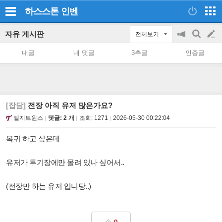
하스스톤
인벤
자유 게시판
전체보기
공
검
글
지
색
내글
내 댓글
3추글
인증글
on/off
쓰
기
[잡담]
전장 아직 유저 많은가요?
엘지트윈스
댓글: 2 개
조회:
1271
2026-05-30 00:22:04
복귀 하고 싶은데
유저가 투기장에만 몰려 있나 싶어서..
(전장만 하는 유저 입니당..)