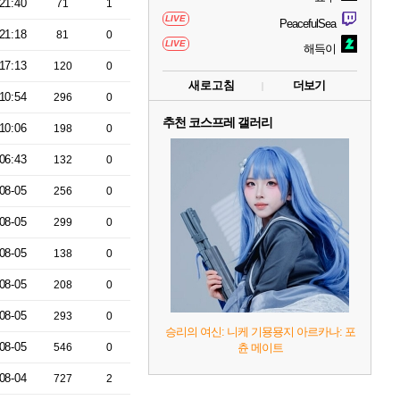
21:40
71
1
LIVE
PeacefulSea
21:18
81
0
LIVE
해득이
17:13
120
0
새로고침
더보기
10:54
296
0
추천 코스프레 갤러리
10:06
198
0
06:43
132
0
08-05
256
0
08-05
299
0
08-05
138
0
08-05
208
0
08-05
293
0
승리의 여신: 니케 기묭묭지 아르카나: 포
08-05
546
0
츈 메이트
08-04
727
2