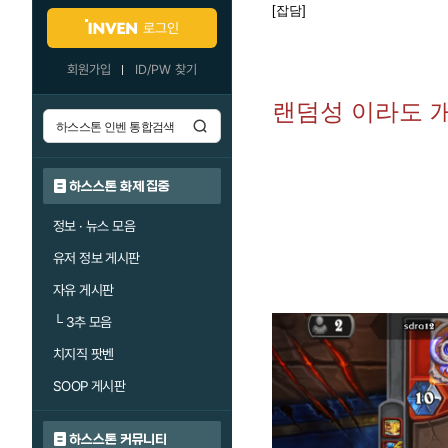
[잡담]
로그인
회원가입
ID/PW 찾기
랜덤성 이라도 
하스스톤 화제 집중
정보 · 뉴스 모음
유저 정보 게시판
자유 게시판
└
3추 모음
치지직 팟벤
SOOP 게시판
하스스톤 커뮤니티