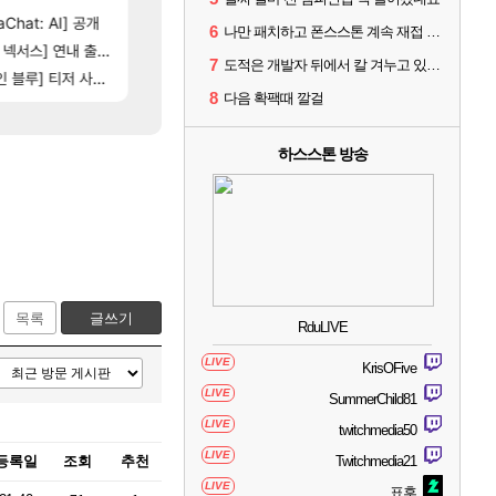
[94]
Chat: AI] 공개
100:8 보다 효율이 좋은 상향된 아제나 ㄷㄷ
테스트 때는 로비에 온라인 기능이 있는데
로아
리밋제로
6
나만 패치하고 폰스스톤 계속 재접 버그 걸리나?
[5]
[81]
는데
스] 연내 출시 예정
빵값 문의 후기
스위치2판 ‘몬헌 와일즈’, 30~40fps 목표 추
메이플
해외겜
7
도적은 개발자 뒤에서 칼 겨누고 있나 왜 너프를 안 당함
15]
[76]
] 티저 사이트 오픈
레테 재사용 17번 터짐
비스트 오브 리인카네이션 오픈 트레일러
메이플
PV
8
다음 확팩때 깔걸
하스스톤 방송
목록
글쓰기
RduLIVE
LIVE
KrisOFive
LIVE
SummerChild81
LIVE
twitchmedia50
LIVE
등록일
조회
추천
Twitchmedia21
LIVE
표후