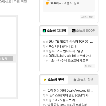
스팸신고
추천 확인
3000이니
·
'여행자' 칭호
새로고침
오늘의 치지직
오늘의 SOOP
26년 7월 팔로우 상승량 TOP 30 - 월간 치지직
잡담
룩삼 니니 초대석 안내
정보
봉누도2 두 번째 티저 - 일상
클립
2026 치지직 이리대회 오픈컵 안내
정보
초ㅇㅎ) 수녀 코스프레 제로투
ㅗㅜㅑ
더보기+
오늘의 팟벤
오늘의 핫벤
힐링 탐험 게임 Bearly Awesome 챕터 1 트레일러
PV
[일러스트] 자매 앨범 | 장난기 가득한 오후의 공원 (리메이크판)
명조
명조 X ??? 콜라보 예고
명조
탈콥 공식 코드 브리치 트레일러
PV