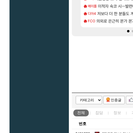
[94]
 보다 효율이 좋은 상향된 아제나 ㄷㄷ
스트 때는 로비에 온라인 기능이 있는데
이적자 숙코 시ㅡ발련
쿠를 먼저 보내서 
메이플
비스트
[81]
의 후기
2판 ‘몬헌 와일즈’, 30~40fps 목표 추정
저보다 더 한 분들도
리싱크드 1.06 패
디아4
리싱크드
[76]
사용 17번 터짐
 오브 리인카네이션 오픈 트레일러
의외로 은근히 몬가 몬
비스트 오브 리인
FCO
비스트
인증글
전체
잡담
정보
번호