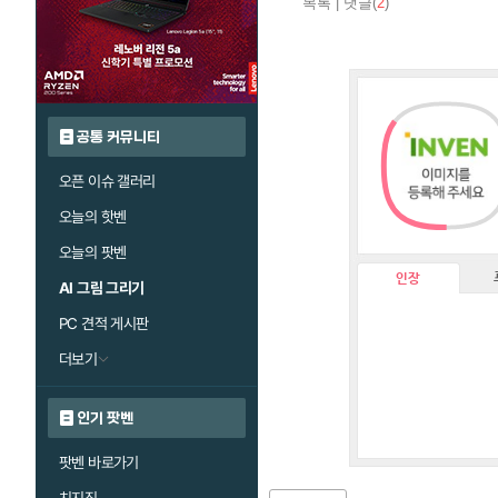
목록
|
댓글(
2
)
공통 커뮤니티
오픈 이슈 갤러리
오늘의 핫벤
오늘의 팟벤
인장
AI 그림 그리기
PC 견적 게시판
더보기
인기 팟벤
팟벤 바로가기