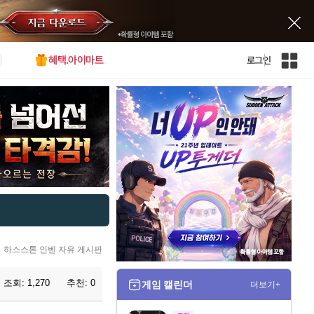
혜택.아이마트
로그인
인
벤
전
체
사
이
트
맵
하스스톤 인벤 자유 게시판
조회:
1,270
추천:
0
게임 캘린더
더보기+