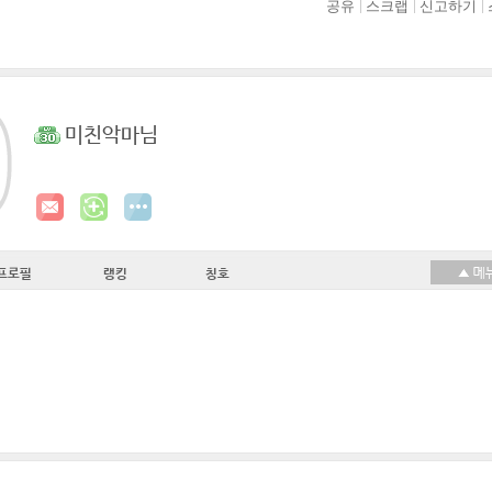
공유
스크랩
신고하기
미친악마님
프로필
랭킹
칭호