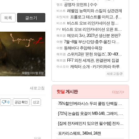
공명자 모먼트 | 수수
명조
레벨업 능력치와 스킬의 상관관계
비스트
프롤로그 테스트를 마치고.. (feat. 리아)
리밋제로
목록
글쓰기
비스트 오브 리인카네이션 정보/공략글 모음
비스트
비스트 오브 리인카네이션 오픈 트레일러
PV
메모리 3사, 2027년 생산분 완판?
해외겜
7월~8월 부산-단양-충주-울진 다녀왔어요~
여행
동해바다 추암해수욕장
여행
스위치2판 ‘몬헌 와일즈’, 30~40fps 목표 추정
해외겜
FF7 외전 세계관, 완결편에 집결
해외겜
캐릭터 소개 - 카가미하라 하루
아스오라
새로고침
새로고침
핫딜
게시판
더보기+
감
0
공감 확인
신고
75%할인!케라시스 두피 쿨링 단백질 샴푸, 980ml, 3개
[71%] 논슬립 옷걸이 MB-148, 그레이, 40개
[집에 전자레인지 있으면 필수템] 전자레인지 스팀 청소인형 x 2개
포카리스웨트, 340ml, 24캔
답글