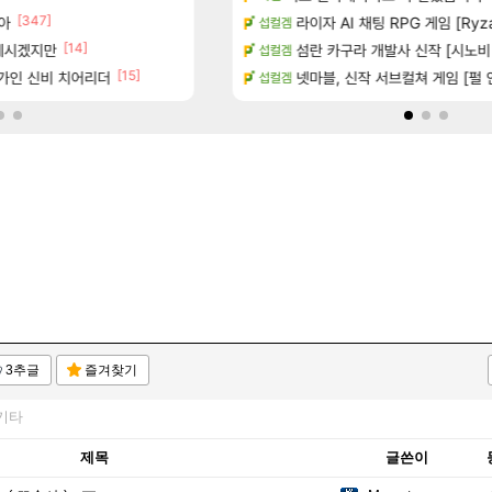
[347]
[45]
아
기습하는 법
너넨 대난 함부로 가지 마라..
라이자 AI 채팅 RPG 게임 [Ryza
로아
섭컬겜
[14]
 계시겠지만
치노트 (8/5)
Ptr신규무기 인검이라길래 뭔가했
섬란 카구라 개발사 신작 [시노비 넥서
디아4
섭컬겜
[15]
[1
가인 신비 치어리더
카네이션 정보/공략글 모음
게이머라면 필수로 알아야 할 것
넷마블, 신작 서브컬쳐 게임 [펄 인 블루
메이플
섭컬겜
3추글
즐겨찾기
기타
제목
글쓴이