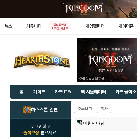
로스트아크
뉴스
커뮤니티
게임캘린더
게이머존
기대평 이벤트
홈
가이드
카드 DB
덱 시뮬레이터
카드 공작소
주소보기
복사
하스스톤 인벤
미친악마님
로그인하고
출석보상
받으세요!