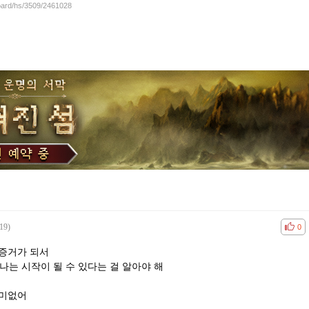
board/hs/3509/2461028
19)
공감
비공
0
 증거가 되서
나는 시작이 될 수 있다는 걸 알아야 해
의미없어