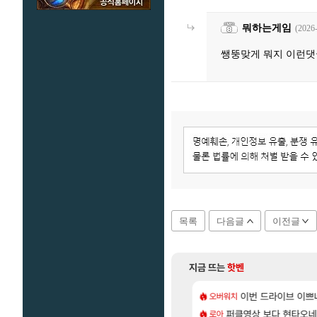
뭐하는게임
(2026
쌩뚱맞게 뭐지 이런댓글
목록
다음글
이전글
지금 뜨는
핫벤
[6]
정의를 내려 버린 디시인
 길찾기/지도 공략 (1 ~ 12장)
7년만에 가족여행을
이번 드라이브 이쁘
오버워치
여행
[135]
라의 주적은??
컷 만화 | 야간 보초는 너무 힘들어
퍼클영상 보다 현타오네
「에린」 컨셉 포스
로아
아스오라