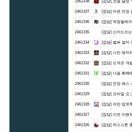
2461338
[잡담]
전설 달성 ~
2461337
[잡담]
바뀐 전장 
2461336
[잡담]
딱정벌레의 
2461335
[잡담]
신카드쓰는
2461334
[잡담]
벌써 얼마 
2461333
[잡담]
나만 패치하
2461332
[잡담]
도적은 개발
2461331
[잡담]
다음 확팩때
2461330
[잡담]
전장 패스 
2461329
[잡담]
모바일 요그
2461328
[잡담]
저만 업뎃후
2461327
[잡담]
이번 이벤트
2461326
[잡담]
하스스톤 총