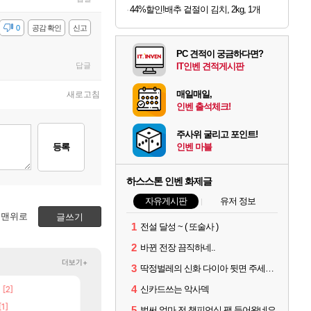
44%할인!배추 겉절이 김치, 2kg, 1개
감
0
공감 확인
신고
PC 견적이 궁금하다면?
답글
IT인벤 견적게시판
매일매일,
새로고침
인벤 출석체크!
주사위 굴리고 포인트!
등록
인벤 마블
하스스톤 인벤 화제글
자유게시판
유저 정보
맨위로
글쓰기
1
전설 달성 ~ ( 또술사 )
2
바뀐 전장 끔직하네..
더보기+
3
딱정벌레의 신화 다이아 뒷면 주세요 징징글
4
[2]
[5]
[6]
신카드쓰는 악사덱
네요
Ssf 정의를 내려 버린 디시인
챕터별 길찾기/지도 공략 (1 ~ 12장)
디아4
비스트
[1]
[205]
[135]
고 나왔다
우리 나라의 주적은??
4컷 만화 | 야간 보초는 너무 힘들어
메이플
아주프로
5
벌써 얼마 전 챔피언십 팩 들어왔네요