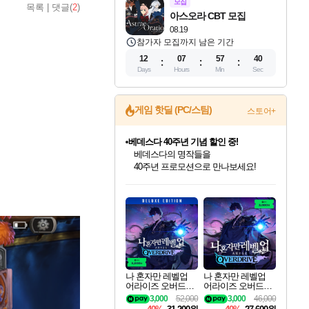
모집
목록
|
댓글(
2
)
아스오라 CBT 모집
08.19
참가자 모집까지 남은 기간
12
07
57
38
Days
Hours
Min
Sec
게임 핫딜 (PC/스팀)
스토어+
베데스다 40주년 기념 할인 중!
베데스다의 명작들을
40주년 프로모션으로 만나보세요!
인벤게임즈 8월 특별 할인!
드래곤소드: 어웨이크닝 입점!
문명 7 특별 할인!
귀무자: 검의 길 예약 판매 중!
비스트 오브 리인카네이션 정식 출시!
커세어 코브 출시 기념 할인!
더 렐릭 퍼스트 가디언 정식 출시
마블 투혼 파이팅 소울즈 예약 판매 중!
캡콤 프렌차이즈 할인 진행 중!
캡콤 일부 상품 상시 할인
스타워즈 은하계 레이서
로블록스 기프트 카드 공식 입점
인기 퍼블리셔 모음!
스팀으로 만나는 드래곤소드!
조선&고려 DLC 출시 예정
10% 할인과
게임프릭 신작 IP
해적'섬'을 발전시키자!
설화x하드코어 액션!
마블 히어로 총 출동&화려한 격투!
몬헌, 바하 등 인기 IP를
몬헌 와일즈 & 드래곤즈 도그마2
인벤게임즈에서 10% 추가 적립
Robux를 가장 안전하고
최대 90% 할인가를 만나보세요!
네이버혜택과 함께 만나보세요!
50%할인&추가 적립까지!
이니&베니 혜택까지!
네이버 혜택가와 함께 예약하세요!
할인&네이버혜택으로 만나보세요!
네이버페이 혜택과 만나보세요!
네이버 포인트 혜택까지!
할인가에 만나보세요!
일부 에디션 상시 할인!
혜택으로 예약 판매 중
편안하게 충전하세요
나 혼자만 레벨업
나 혼자만 레벨업
어라이즈 오버드라
어라이즈 오버드라
이브 디럭스 에디션
이브 Solo Leveling A
3,000
52,000
3,000
46,000
Solo Leveling Arise
rise