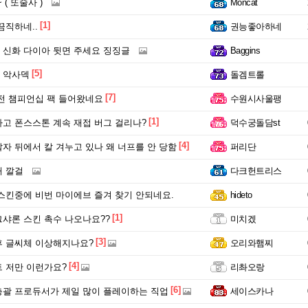
 ( 또술사 )
Moncat
[1]
끔직하네..
권능좋아하네
신화 다이아 뒷면 주세요 징징글
Baggins
[5]
 악사덱
돌겜트롤
[7]
전 챔피언십 팩 들어왔네요
수원시사울팽
[1]
고 폰스스톤 계속 재접 버그 걸리나?
덕수궁돌담st
[4]
자 뒤에서 칼 겨누고 있나 왜 너프를 안 당함
퍼리단
 깔걸
다크헌트리스
스킨중에 비번 마이에브 즐겨 찾기 안되네요.
hideto
[1]
샤론 스킨 촉수 나오나요??
미치겠
[3]
 글씨체 이상해지나요?
오리와햄찌
[4]
 저만 이런가요?
리촤오랑
[6]
괄 프로듀서가 제일 많이 플레이하는 직업
세이스카나