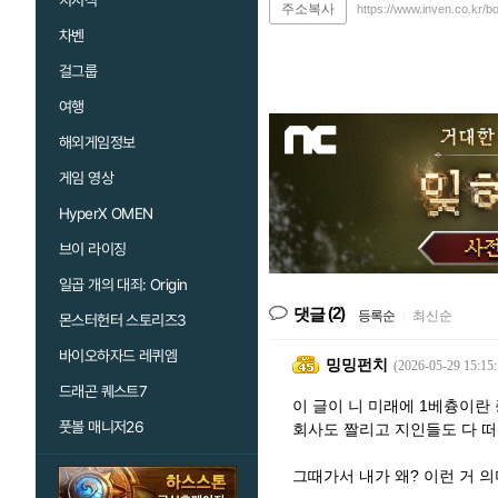
치지직
주소복사
https://www.inven.co.kr/
차벤
걸그룹
여행
해외게임정보
게임 영상
HyperX OMEN
브이 라이징
일곱 개의 대죄: Origin
(2)
댓글
등록순
|
최신순
몬스터헌터 스토리즈3
바이오하자드 레퀴엠
밍밍펀치
(2026-05-29 15:15:
드래곤 퀘스트7
이 글이 니 미래에 1베츙이란
풋볼 매니저26
회사도 짤리고 지인들도 다 떠
그때가서 내가 왜? 이런 거 