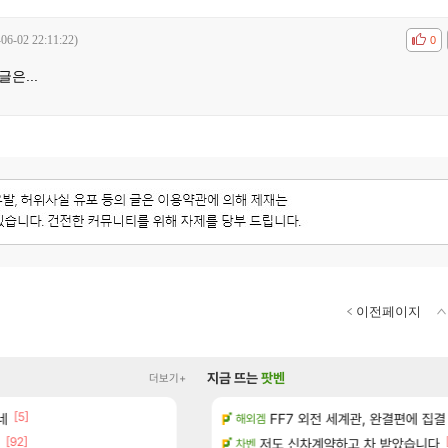
-06-02 22:11:22)
공감
비공
0
은...
이전페이지
지금 뜨는
팟벤
더보기+
[5]
[1]
 다녀왔습니다.
네
(15시즌PTR) 악마술사 5경이 뜨
FF7 외전 세계관, 완결편에 집결
디아4
해외겜
[92]
터 공개
빵 가격이 24500원 이라길래 결제 취소하
저도 신차계약하고 차 받았습니다
메이플
차벤