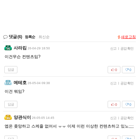
댓글
(6)
등록순
|
최신순
새로고침
사라킴
26-04-29 18:50
신고
|
공감 확인
이건무슨 컨텐츠임?
답글
0
0
메테호
26-05-04 09:38
신고
|
공감 확인
이건 뭐임?
답글
0
0
양관식이
26-05-05 14:45
신고
|
공감 확인
엡온 좆망하고 스케줄 없어서 ㅜㅜ 이제 이런 이상한 컨텐츠하고 있노;;;;