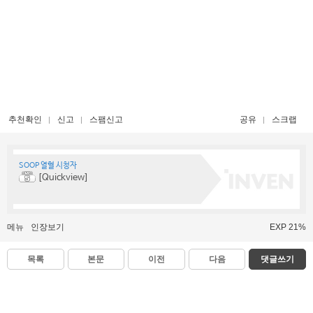
추천확인
신고
스팸신고
공유
스크랩
SOOP 열혈 시청자
[Quickview]
메뉴
인장보기
EXP 21%
목록
본문
이전
다음
댓글쓰기