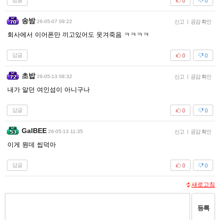
답글
0
0
송밤
26-05-07 09:22
신고
|
공감 확인
회사에서 이어폰만 끼고있어도 웃겨죽음 ㅋㅋㅋㅋ
답글
0
0
초밥
26-05-13 08:32
신고
|
공감 확인
내가 알던 여인섬이 아니구나
답글
0
0
GalBEE
26-05-13 11:35
신고
|
공감 확인
이게 뭔데 씹덕아
답글
0
0
새로고침
등록