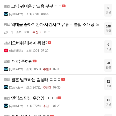
그냥 귀여운 상교용 부부 ㅋㅋ
클립
0
댓글
[Quickview]
조회 4707
08-06
역대급 끝까지간다.사건사고 유튜브 불법 소개팅
정보
148
댓글
곱사리
조회 11809
추천 3
08-05
[오버워치]너네 뭐함?
잡담
0
댓글
미래정령tv
조회 1204
07-30
ㅇㅎ) 주하랑
클립
20
댓글
[Quickview]
조회 58503
추천 3
07-30
결혼 발표하는 킴성태 ㄷㄷㄷ
클립
12
댓글
[Quickview]
조회 34721
추천 3
07-30
엔믹스 만난 우정잉 ㅋㅋㅋ
클립
11
댓글
[Quickview]
조회 27254
추천 1
07-29