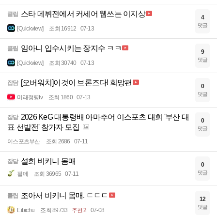
스타 데뷔전에서 커세어 웹쓰는 이지상
클립
4
댓글
[Quickview]
조회 16912
07-13
임아니 입수시키는 장지수 ㅋㅋ
클립
9
댓글
[Quickview]
조회 30740
07-13
[오버워치]이것이 브론즈다! 희망편
잡담
0
댓글
미래정령tv
조회 1860
07-13
2026 KeG 대통령배 아마추어 이스포츠 대회 '부산 대
잡담
0
표 선발전' 참가자 모집
댓글
이스포츠부산
조회 2686
07-11
설희 비키니 몸매
잡담
0
댓글
필메
조회 36965
07-11
조아서 비키니 몸매. ㄷㄷㄷ
클립
12
댓글
Eibichu
조회 89733
추천 2
07-08