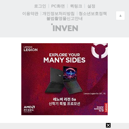
로그인
PC화면
퀵링크
설정
청소년보호정책
이용약관
개인정보처리방침
▲
불법촬영물신고안내
(주)
인
벤