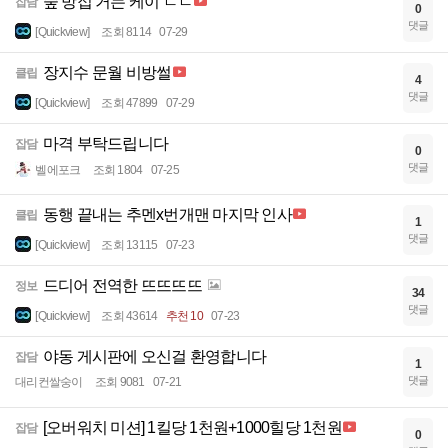
숲 방접 거는 케이 ㄷㄷ
잡담
0
댓글
[Quickview]
조회 8114
07-29
장지수 문월 비방썰
클립
4
댓글
[Quickview]
조회 47899
07-29
마격 부탁드립니다
잡담
0
댓글
벨에포크
조회 1804
07-25
동행 끝내는 추멘x번개맨 마지막 인사
클립
1
댓글
[Quickview]
조회 13115
07-23
드디어 전역한 뜨뜨뜨뜨
정보
34
댓글
[Quickview]
조회 43614
추천 10
07-23
야동 게시판에 오신걸 환영합니다
잡담
1
댓글
대리컨쌀숭이
조회 9081
07-21
[오버워치 미션] 1킬당 1천원+1000힐당 1천원
잡담
0