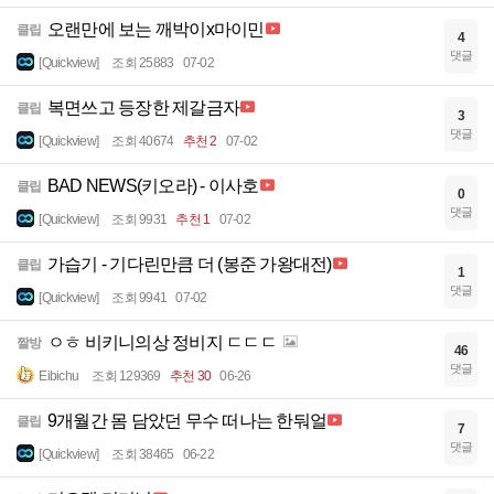
오랜만에 보는 깨박이x마이민
클립
4
댓글
[Quickview]
조회 25883
07-02
복면쓰고 등장한 제갈금자
클립
3
댓글
[Quickview]
조회 40674
추천 2
07-02
BAD NEWS(키오라) - 이사호
클립
0
댓글
[Quickview]
조회 9931
추천 1
07-02
가습기 - 기다린만큼 더 (봉준 가왕대전)
클립
1
댓글
[Quickview]
조회 9941
07-02
ㅇㅎ 비키니의상 정비지 ㄷㄷㄷ
짤방
46
댓글
Eibichu
조회 129369
추천 30
06-26
9개월간 몸 담았던 무수 떠나는 한둬얼
클립
7
댓글
[Quickview]
조회 38465
06-22