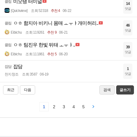
미오탱 터미널
클립
14
댓글
[Quickview]
조회 52318
추천 4
06-22
ㅇㅎ 함지아 비키니 몸매 ㅗㅜㅑ개미허리..
클립
46
댓글
Eibichu
조회 119261
추천 9
06-21
ㅇㅎ 팀진우 한빛 뒤태 ㅗㅜㅑ..
클립
39
댓글
Eibichu
조회 111861
추천 5
06-20
잡담
잡담
1
댓글
천지창조
조회 3587
06-19
최근
다음
검색
글쓰기
1
2
3
4
5