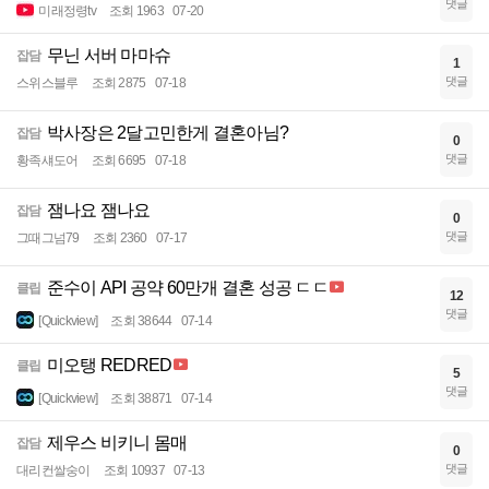
댓글
미래정령tv
조회 1963
07-20
무닌 서버 마마슈
잡담
1
댓글
스위스블루
조회 2875
07-18
박사장은 2달고민한게 결혼아님?
잡담
0
댓글
황족섀도어
조회 6695
07-18
잼나요 잼나요
잡담
0
댓글
그때그넘79
조회 2360
07-17
준수이 API 공약 60만개 결혼 성공 ㄷㄷ
클립
12
댓글
[Quickview]
조회 38644
07-14
미오탱 REDRED
클립
5
댓글
[Quickview]
조회 38871
07-14
제우스 비키니 몸매
잡담
0
댓글
대리컨쌀숭이
조회 10937
07-13