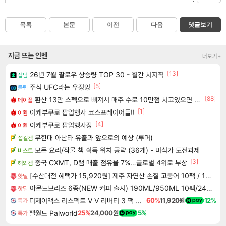
목록
본문
이전
다음
댓글보기
지금 뜨는 인벤
더보기+
[13]
26년 7월 팔로우 상승량 TOP 30 - 월간 치지직
잡담
[5]
주식 UFC라는 우정잉
클립
[88]
환산 13만 스펙으로 삐져서 매주 수로 10만점 치고있으면 ㅋㅋ
메이플
[1]
이케부쿠로 팝업행사 코스프레이어들!!
이환
[4]
이케부쿠로 팝업행사장
이환
무한대 아난타 유출과 앞으로의 예상 (루머)
섭컬겜
모든 요리/작물 책 획득 위치 공략 (36개) - 미식가 도전과제
비스트
[3]
중국 CXMT, D램 매출 점유율 7%…글로벌 4위로 부상
해외겜
[수산대전 혜택가 15,920원] 제주 자연산 손질 고등어 10팩 / 1팩당 100-120g / 간편조리 반찬
핫딜
아몬드브리즈 6종(NEW 커피 출시) 190ML/950ML 10팩/24팩/48팩 중 택 1
핫딜
디제이맥스 리스펙트 V V 리버티 3 팩 DJMAX RESPECT V V Liberty 3 Pack DLC
60%
11,920원
12%
특가
팰월드 Palworld
25%
24,000원
5%
특가