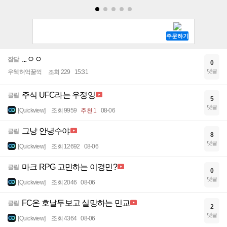
...ㅇㅇ
잡담
0
댓글
우웩허억꿀꺽
조회 229
15:31
주식 UFC라는 우정잉
클립
5
댓글
[Quickview]
조회 9959
추천 1
08-06
그냥 안녕수야
클립
8
댓글
[Quickview]
조회 12692
08-06
마크 RPG 고민하는 이경민?
클립
0
댓글
[Quickview]
조회 2046
08-06
FC온 호날두보고 실망하는 민교
클립
2
댓글
[Quickview]
조회 4364
08-06