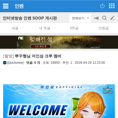
인벤
인터넷방송 인벤 SOOP 게시판
전체보기
공
검
글
지
색
내글
내 댓글
3추글
인증글
on/off
쓰
기
[짤방]
뿌꾸형님 어인섬 크루 멤버
[Quickview]
댓글: 6 개
조회:
18950
추천:
1
2026-04-29 12:25:00