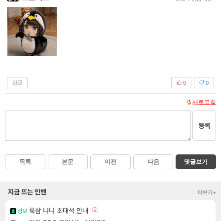
답글
0
0
새로고침
등록
목록
본문
이전
다음
댓글보기
지금 뜨는 인벤
더보기+
[2]
룩삼 니니 초대석 안내
정보