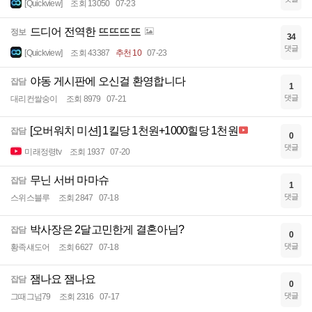
[Quickview]
조회 13050
07-23
드디어 전역한 뜨뜨뜨뜨
정보
34
댓글
[Quickview]
조회 43387
추천 10
07-23
야동 게시판에 오신걸 환영합니다
잡담
1
댓글
대리컨쌀숭이
조회 8979
07-21
[오버워치 미션] 1킬당 1천원+1000힐당 1천원
잡담
0
댓글
미래정령tv
조회 1937
07-20
무닌 서버 마마슈
잡담
1
댓글
스위스블루
조회 2847
07-18
박사장은 2달고민한게 결혼아님?
잡담
0
댓글
황족섀도어
조회 6627
07-18
잼나요 잼나요
잡담
0
댓글
그때그넘79
조회 2316
07-17