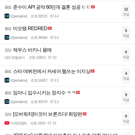
준수이 API 공약 60만개 결혼 성공 ㄷㄷ
클립
12
댓글
[Quickview]
조회 38515
07-14
미오탱 REDRED
클립
5
댓글
[Quickview]
조회 38694
07-14
제우스 비키니 몸매
잡담
0
댓글
대리컨쌀숭이
조회 10832
07-13
스타 데뷔전에서 커세어 웹쓰는 이지상
클립
4
댓글
[Quickview]
조회 16857
07-13
임아니 입수시키는 장지수 ㅋㅋ
클립
9
댓글
[Quickview]
조회 30576
07-13
[오버워치]이것이 브론즈다! 희망편
잡담
0
댓글
미래정령tv
조회 1839
07-13