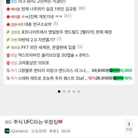
마크 RPG 고민하는 이경민?
클립
[80]
현재 나무위키 실검 1위인 김규원
메이플
[47]
ㅇㅂ)진짜 개웃기네 ㅋㅋ
메이플
[5]
대충 연구소요약
검은사막
포트나이트에서 명일방주 엔드필드 [펠리카] 판매 예정
섭컬겜
[1]
아반테 2.0 자연흡기?
차벤
[3]
FF7 외전 세계관, 완결편에 집결
해외겜
엑스트라버진 올리브오일 30캡슐 x 8박스
핫딜
고려홍삼정 100포
핫딜
그랑블루 판타지 리링크 엔드리스 라그나로크 업그레이드 킷 Granblue Fantasy Relink Endless Ragnarok Upgrade Kit DLC
36,800원
5,000
특가
스테퍼 레트로 초능력 추리 퀘스트 Staffer Retro A Supernatural Mystery Quest
10%
28,800원
10%
특가
주식 UFC라는 우정잉
클립
3
댓글
[Quickview]
조회 6985
추천 1
08-06