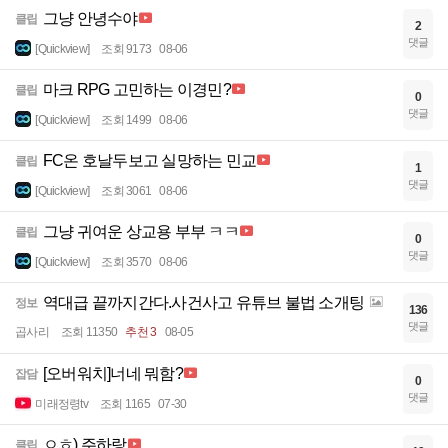
그냥 안녕수야
클립
2
댓글
[Quickview]
조회 9173
08-06
마크 RPG 고민하는 이경민?
클립
0
댓글
[Quickview]
조회 1499
08-06
FC온 호날두보고 실망하는 민교
클립
1
댓글
[Quickview]
조회 3061
08-06
그냥 귀여운 상교용 부부 ㅋㅋ
클립
0
댓글
[Quickview]
조회 3570
08-06
역대급 끝까지간다.사건사고 유튜브 불법 소개팅
정보
136
댓글
곱사리
조회 11350
추천 3
08-05
[오버워치]너네 뭐함?
잡담
0
댓글
미래정령tv
조회 1165
07-30
ㅇㅎ) 주하랑
클립