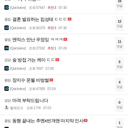
19
댓글
[Quickview]
조회 57647
추천 3
07-30
결혼 발표하는 킴성태 ㄷㄷㄷ
클립
12
댓글
[Quickview]
조회 34379
추천 3
07-30
엔믹스 만난 우정잉 ㅋㅋㅋ
클립
11
댓글
[Quickview]
조회 27032
추천 1
07-29
숲 방접 거는 케이 ㄷㄷ
잡담
0
댓글
[Quickview]
조회 7897
07-29
장지수 문월 비방썰
클립
4
댓글
[Quickview]
조회 47505
07-29
마격 부탁드립니다
잡담
0
댓글
벨에포크
조회 1778
07-25
동행 끝내는 추멘x번개맨 마지막 인사
클립
1
댓글