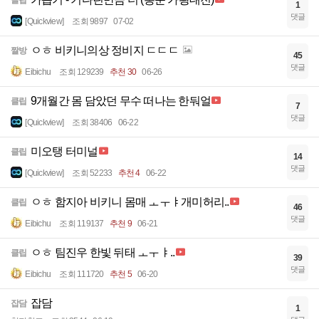
클립
1
댓글
[Quickview]
조회 9897
07-02
ㅇㅎ 비키니의상 정비지 ㄷㄷㄷ
짤방
45
댓글
Eibichu
조회 129239
추천 30
06-26
9개월간 몸 담았던 무수 떠나는 한둬얼
클립
7
댓글
[Quickview]
조회 38406
06-22
미오탱 터미널
클립
14
댓글
[Quickview]
조회 52233
추천 4
06-22
ㅇㅎ 함지아 비키니 몸매 ㅗㅜㅑ개미허리..
클립
46
댓글
Eibichu
조회 119137
추천 9
06-21
ㅇㅎ 팀진우 한빛 뒤태 ㅗㅜㅑ..
클립
39
댓글
Eibichu
조회 111720
추천 5
06-20
잡담
잡담
1