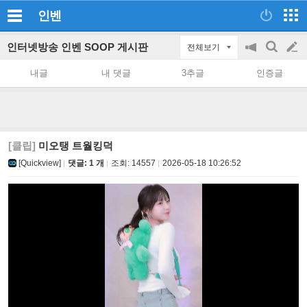
인벤
인터넷방송 인벤 SOOP 게시판
전체보기
공
검
글
지
색
내글
내 댓글
3추글
인증글
on/off
쓰
기
[클립]
미오탱 트월킹덕
[Quickview]
댓글: 1 개
조회:
14557
2026-05-18 10:26:52