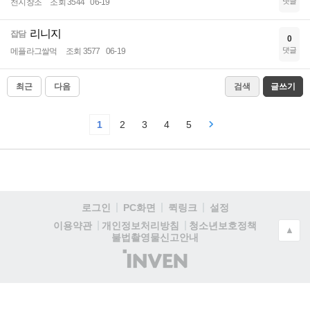
댓글
천지창조
조회 3544
06-19
리니지
잡담
0
댓글
메플라그쌀먹
조회 3577
06-19
최근
다음
검색
글쓰기
1
2
3
4
5
로그인
PC화면
퀵링크
설정
청소년보호정책
이용약관
개인정보처리방침
▲
불법촬영물신고안내
(주)
인
벤