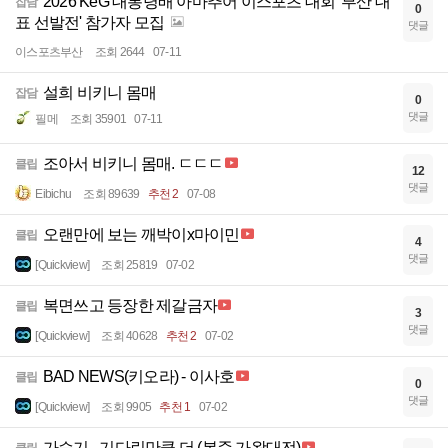
2026 KeG 대통령배 아마추어 이스포츠 대회 '부산 대
잡담
0
표 선발전' 참가자 모집
댓글
이스포츠부산
조회 2644
07-11
설희 비키니 몸매
잡담
0
댓글
필메
조회 35901
07-11
조아서 비키니 몸매. ㄷㄷㄷ
클립
12
댓글
Eibichu
조회 89639
추천 2
07-08
오랜만에 보는 깨박이x마이민
클립
4
댓글
[Quickview]
조회 25819
07-02
복면쓰고 등장한 제갈금자
클립
3
댓글
[Quickview]
조회 40628
추천 2
07-02
BAD NEWS(키오라) - 이사호
클립
0
댓글
[Quickview]
조회 9905
추천 1
07-02
가습기 - 기다린만큼 더 (봉준 가왕대전)