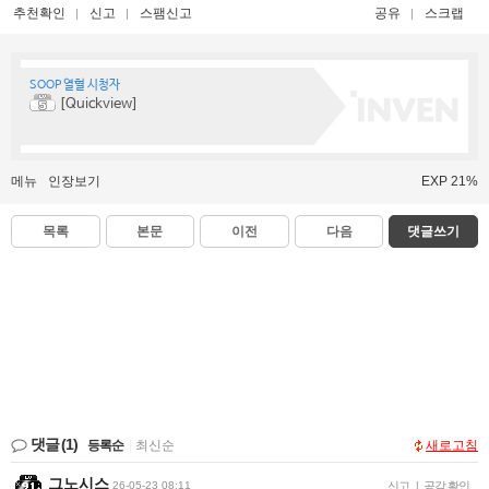
추천확인
신고
스팸신고
공유
스크랩
SOOP 열혈 시청자
[Quickview]
메뉴
인장보기
EXP 21%
목록
본문
이전
다음
댓글쓰기
댓글
(1)
등록순
|
최신순
새로고침
그노시스
26-05-23 08:11
신고
|
공감 확인