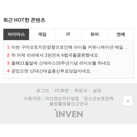
최근 HOT한 콘텐츠
아이마스
게임
IT
유머
연예
1
이번 구마모토지진영향으로인해 아이돌 커뮤니케이션 매일 게시물이 중단된다고하네요ㅠ
2
하.어제 라파에서 2판연속 6렙곡풀콤못했네요.
3
올해11월말에 신데마스15주년기념 라이브를 하네요
4
곧있으면 12대신데걸총선투표당일이네요.
로그인
PC화면
퀵링크
설정
청소년보호정책
이용약관
개인정보처리방침
▲
불법촬영물신고안내
(주)
인
벤