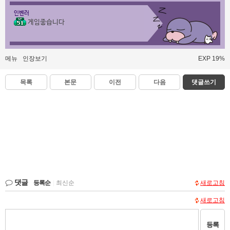
인벤러
게임좋습니다
메뉴
인장보기
EXP 19%
목록
본문
이전
다음
댓글쓰기
댓글
등록순
|
최신순
새로고침
새로고침
등록