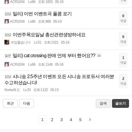
ACR1004
Lv.66
조회 1003
05-19
밀리) 이번 이벤트곡 풀콤 포기
잡담
0
댓글
ACR1004
Lv.66
조회 989
05-19
이번주목요일날 총선관련생방하네요
잡담
0
댓글
게임좋습니다
Lv.51
조회 1021
05-18
밀리) cat crossing 판매 언제 부터 했어요??
질문
1
댓글
ACR1004
Lv.66
조회 1149
05-16
샤니송 2.5주년 이벤트 모든 샤니송 프로듀서 여러분
잡담
2
수고하셨습니다!
댓글
Korea독도
Lv.33
조회 1132
05-15
최근
다음
검색
글쓰기
1
2
3
4
5