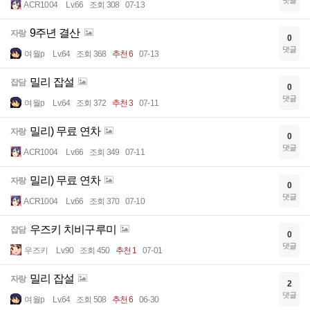
댓글
ACR1004
Lv.66
조회 308
07-13
9주년 결산
자랑
0
댓글
여월p
Lv.64
조회 368
추천 6
07-13
밀리 잡설
잡담
0
댓글
여월p
Lv.64
조회 372
추천 3
07-11
밀리) 무료 연차
자랑
0
댓글
ACR1004
Lv.66
조회 349
07-11
밀리) 무료 연차
자랑
0
댓글
ACR1004
Lv.66
조회 370
07-10
우즈키 치비구루미
잡담
0
댓글
우즈키
Lv.90
조회 450
추천 1
07-01
밀리 잡설
자랑
2
댓글
여월p
Lv.64
조회 508
추천 6
06-30