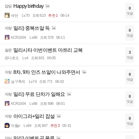
Happy birthday
잡담
0
댓글
세반
Lv.70
조회 623
추천 1
06-14
밀리) 중복쓰알 득
자랑
0
댓글
ACR1004
Lv.66
조회 579
06-11
밀리시타 이번이벤트 마쯔리 교복
질문
3
댓글
완다호오
Lv.4
조회 801
06-05
8차, 9차 안즈 쓰알이 나와주면서
자랑
0
댓글
살구축제
Lv.74
조회 771
06-02
밀리) 무료 단차가 일해요
자랑
0
댓글
ACR1004
Lv.66
조회 698
06-01
아이그라+밀리 잡설
자랑
0
댓글
여월p
Lv.64
조회 847
추천 3
05-31
밀리) 이벤트곡 풀콤
잡담