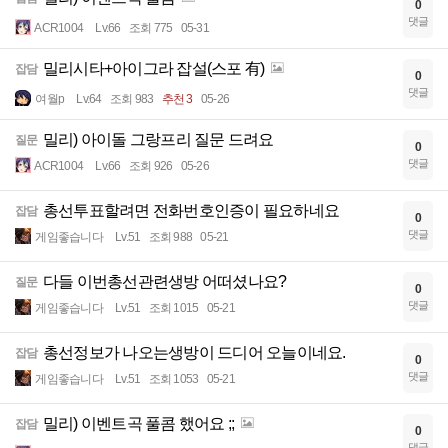
0
댓글
ACR1004
Lv.66
조회 775
05-31
밀리시타+아이그라 잡설(스포 有)
잡담
0
댓글
여월p
Lv.64
조회 983
추천 3
05-26
밀리) 아이돌 그랑프리 질문 드려요
질문
0
댓글
ACR1004
Lv.66
조회 926
05-26
총선투표할려면 전화번호인증이 필요하네요
잡담
0
댓글
게임좋습니다
Lv.51
조회 988
05-21
다들 이번총선관련생방 어떠셨나요?
질문
0
댓글
게임좋습니다
Lv.51
조회 1015
05-21
총선정보가 나오는생방이 드디어 오늘이네요.
잡담
0
댓글
게임좋습니다
Lv.51
조회 1053
05-21
밀리) 이벤트곡 풀콤 했어요 ;;
잡담
0
댓글