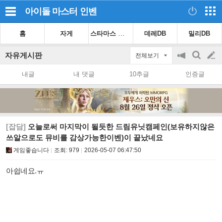
아이돌 마스터
인벤
스타마스 가이드
홈
자게
데레DB
밀리DB
자유게시판
전체보기
공
검
글
지
색
내글
내 댓글
10추글
인증글
on/off
쓰
기
[잡담]
오늘로써 마지막이 될듯한 드림유닛캠페인(보유하지않은
쓰알으로도 뮤비를 감상가능한이벤)이 끝났네요
게임좋습니다
조회:
979
2026-05-07 06:47:50
아쉽네요.ㅠ