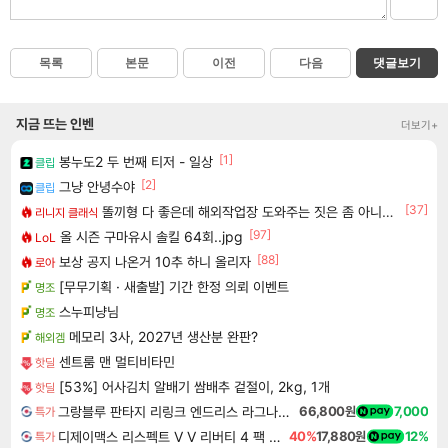
목록
본문
이전
다음
댓글보기
지금 뜨는 인벤
더보기+
[1]
봉누도2 두 번째 티저 - 일상
클립
[2]
그냥 안녕수야
클립
[37]
똘끼형 다 좋은데 해외작업장 도와주는 짓은 좀 아니지않냐?
리니지 클래식
[97]
올 시즌 구마유시 솔킬 64회..jpg
LoL
[88]
보상 공지 나온거 10추 하니 올리자
로아
[무무기획 · 새출발] 기간 한정 의뢰 이벤트
명조
스누피냥님
명조
메모리 3사, 2027년 생산분 완판?
해외겜
센트룸 맨 멀티비타민
핫딜
[53%] 어사김치 알배기 쌈배추 겉절이, 2kg, 1개
핫딜
그랑블루 판타지 리링크 엔드리스 라그나로크 Granblue Fantasy Relink Endless Ragnarok
66,800원
7,000
특가
디제이맥스 리스펙트 V V 리버티 4 팩 DJMAX RESPECT V V Liberty 4 Pack DLC
40%
17,880원
12%
특가