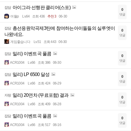
아이그라 선행판 클리어(스포)
잡담
0
댓글
여월p
Lv.64
조회 436
추천 3
06-30
총선응원악곡제3탄에 참여하는아이돌들의 실루엣이
잡담
0
나왔네요.
댓글
게임좋습니다
Lv.51
조회 443
06-30
밀리) 이벤트곡 풀콤
잡담
0
댓글
ACR1004
Lv.66
조회 386
06-30
밀리) LP 6500 달성
잡담
0
댓글
ACR1004
Lv.66
조회 424
06-29
밀리) 20연차 (무료포함) 결과
자랑
0
댓글
ACR1004
Lv.66
조회 409
06-28
밀리) 이벤트곡 풀콤
잡담
0
댓글
ACR1004
Lv.66
조회 517
06-16