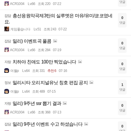
댓글
ACR1004
Lv.66
조회 220
07-22
총선응원악곡제3탄의 실루엣은 마유/유미/쿄코였네
잡담
0
요.
댓글
게임좋습니다
Lv.51
조회 243
07-22
밀리) 이벤트곡 풀콤
잡담
0
댓글
ACR1004
Lv.66
조회 284
07-19
치하야 친애도 100만 찍었습니다
자랑
0
댓글
여월p
Lv.64
조회 331
추천 6
07-16
밀리시타 오리지널유닛 칭호 편집 공지
정보
1
댓글
여월p
Lv.64
조회 489
07-15
밀리) 9주년 ssr 뽑기 결과
자랑
0
댓글
ACR1004
Lv.66
조회 368
07-13
밀리) 9주년 이벤트 수고 하셨습니다
잡담
0