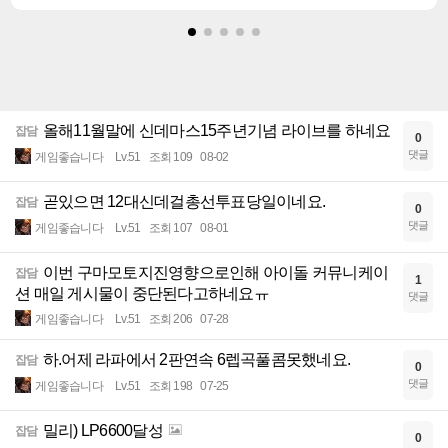
올해11월말에 신데마스15주년기념 라이브를 하네요
잡담
0
댓글
게임좋습니다
Lv.51
조회 109
08-02
곧있으면 12대신데걸총선투표당일이네요.
잡담
0
댓글
게임좋습니다
Lv.51
조회 107
08-01
이번 구마모토지진영향으로인해 아이돌 커뮤니케이
잡담
1
션 매일 게시물이 중단된다고하네요ㅠ
댓글
게임좋습니다
Lv.51
조회 206
07-28
하.어제 라파에서 2판연속 6렙곡풀콤못했네요.
잡담
0
댓글
게임좋습니다
Lv.51
조회 198
07-25
밀리) LP6600달성
잡담
0