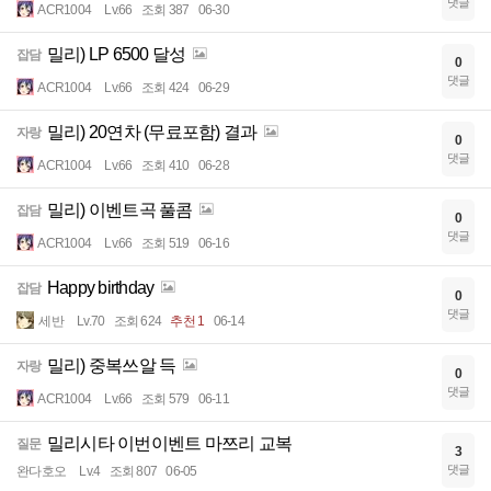
댓글
ACR1004
Lv.66
조회 387
06-30
밀리) LP 6500 달성
잡담
0
댓글
ACR1004
Lv.66
조회 424
06-29
밀리) 20연차 (무료포함) 결과
자랑
0
댓글
ACR1004
Lv.66
조회 410
06-28
밀리) 이벤트곡 풀콤
잡담
0
댓글
ACR1004
Lv.66
조회 519
06-16
Happy birthday
잡담
0
댓글
세반
Lv.70
조회 624
추천 1
06-14
밀리) 중복쓰알 득
자랑
0
댓글
ACR1004
Lv.66
조회 579
06-11
밀리시타 이번이벤트 마쯔리 교복
질문
3
댓글
완다호오
Lv.4
조회 807
06-05