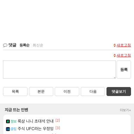
댓글
등록순
|
최신순
새로고침
새로고침
등록
목록
본문
이전
다음
댓글보기
지금 뜨는 인벤
더보기+
[2]
룩삼 니니 초대석 안내
정보
[3]
주식 UFC라는 우정잉
클립