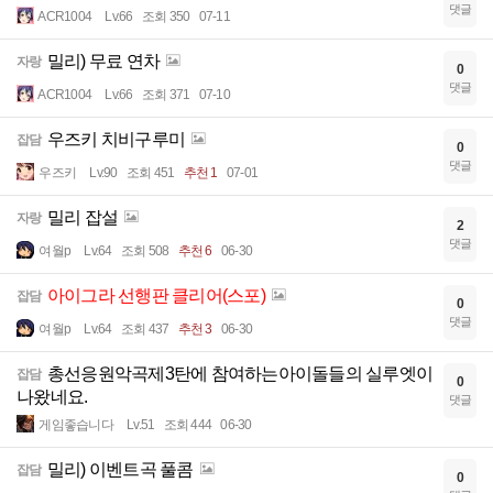
댓글
ACR1004
Lv.66
조회 350
07-11
밀리) 무료 연차
자랑
0
댓글
ACR1004
Lv.66
조회 371
07-10
우즈키 치비구루미
잡담
0
댓글
우즈키
Lv.90
조회 451
추천 1
07-01
밀리 잡설
자랑
2
댓글
여월p
Lv.64
조회 508
추천 6
06-30
아이그라 선행판 클리어(스포)
잡담
0
댓글
여월p
Lv.64
조회 437
추천 3
06-30
총선응원악곡제3탄에 참여하는아이돌들의 실루엣이
잡담
0
나왔네요.
댓글
게임좋습니다
Lv.51
조회 444
06-30
밀리) 이벤트곡 풀콤
잡담
0