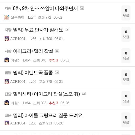
8차, 9차 안즈 쓰알이 나와주면서
자랑
0
댓글
살구축제
Lv.74
조회 772
06-02
밀리) 무료 단차가 일해요
자랑
0
댓글
ACR1004
Lv.66
조회 700
06-01
아이그라+밀리 잡설
자랑
0
댓글
여월p
Lv.64
조회 848
추천 3
05-31
밀리) 이벤트곡 풀콤
잡담
0
댓글
ACR1004
Lv.66
조회 778
05-31
밀리시타+아이그라 잡설(스포 有)
잡담
0
댓글
여월p
Lv.64
조회 983
추천 3
05-26
밀리) 아이돌 그랑프리 질문 드려요
질문
0
댓글
ACR1004
Lv.66
조회 933
05-26