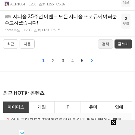
댓글
ACR1004
Lv.66
조회 1155
05-16
샤니송 2.5주년 이벤트 모든 샤니송 프로듀서 여러분
잡담
2
수고하셨습니다!
댓글
Korea독도
Lv.33
조회 1133
05-15
최근
다음
검색
글쓰기
1
2
3
4
5
최근 HOT한 콘텐츠
아이마스
게임
IT
유머
연예
1
이번 구마모토지진영향으로인해 아이돌 커뮤니케이션 매일 게시물이 중단된다고하네요ㅠ
2
하.어제 라파에서 2판연속 6렙곡풀콤못했네요.
AD