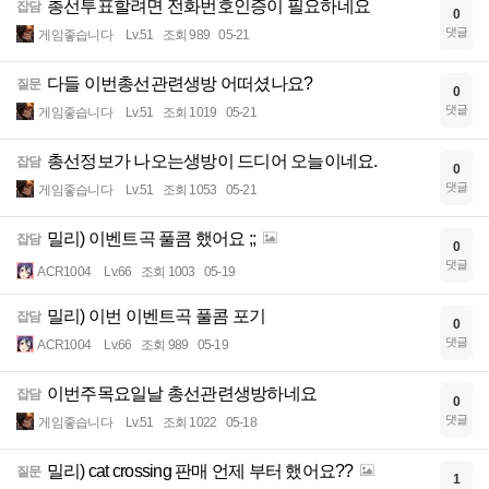
총선투표할려면 전화번호인증이 필요하네요
잡담
0
댓글
게임좋습니다
Lv.51
조회 989
05-21
다들 이번총선관련생방 어떠셨나요?
질문
0
댓글
게임좋습니다
Lv.51
조회 1019
05-21
총선정보가 나오는생방이 드디어 오늘이네요.
잡담
0
댓글
게임좋습니다
Lv.51
조회 1053
05-21
밀리) 이벤트곡 풀콤 했어요 ;;
잡담
0
댓글
ACR1004
Lv.66
조회 1003
05-19
밀리) 이번 이벤트곡 풀콤 포기
잡담
0
댓글
ACR1004
Lv.66
조회 989
05-19
이번주목요일날 총선관련생방하네요
잡담
0
댓글
게임좋습니다
Lv.51
조회 1022
05-18
밀리) cat crossing 판매 언제 부터 했어요??
질문
1