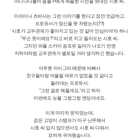
아니나다를까 몹쓸 P에게 싸늘한 시선을 보내는 시호 씨.
미라이나 츠바사는 그런 이야기를 한다고 잠깐 언급하고,
프로듀서가 정신을 못 차렸는지(??)
'시호가 교우관계가 좋아지고 있는 것 같아 안심이야'라 하니
"무슨 뜻이에요?"라고 바로 치고 들어오는 시호 씨.
그치만 퍼플 스카이 송포유 일러가 나오기 전엔
치하야처럼 교우관계가 별로일 거라 생각하긴 했습니다.
아무튼 아이그라 때문에 바빠서
친구들이랑 어울릴 여유가 없었을 것 같다고
둘러대는 프로듀서.
"그런 걸로 해둘게요."라고 하자
이번에도 눈물 그렁그렁 엔딩이네요.
이게 마지막 문자였는데,
검은 고양이 스탬프가 마구 난무해서
시호 씨 답지 않으면서도 시호 씨 다워서
묘하게 귀여웠습니다.