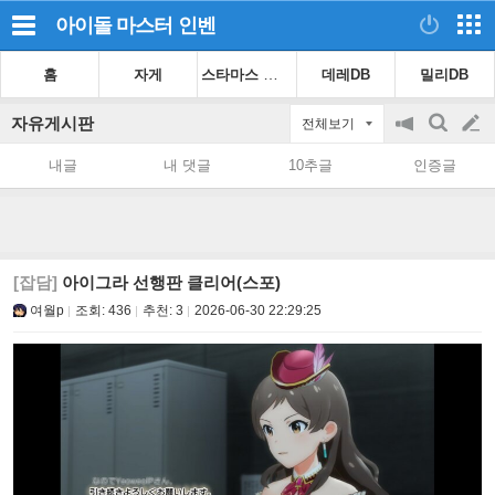
아이돌 마스터
인벤
스타마스 가이드
홈
자게
데레DB
밀리DB
자유게시판
전체보기
공
검
글
지
색
내글
내 댓글
10추글
인증글
on/off
쓰
기
[잡담]
아이그라 선행판 클리어(스포)
여월p
조회:
436
추천:
3
2026-06-30 22:29:25