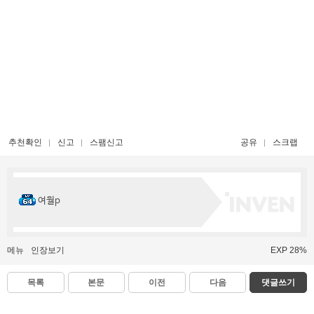
추천확인
신고
스팸신고
공유
스크랩
여월p
메뉴
인장보기
EXP 28%
목록
본문
이전
다음
댓글쓰기