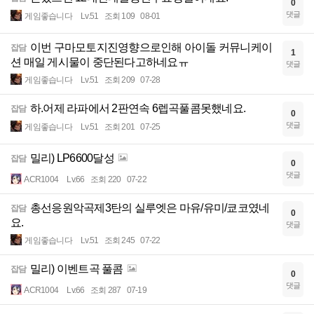
0
댓글
게임좋습니다
Lv.51
조회 109
08-01
이번 구마모토지진영향으로인해 아이돌 커뮤니케이
잡담
1
션 매일 게시물이 중단된다고하네요ㅠ
댓글
게임좋습니다
Lv.51
조회 209
07-28
하.어제 라파에서 2판연속 6렙곡풀콤못했네요.
잡담
0
댓글
게임좋습니다
Lv.51
조회 201
07-25
밀리) LP6600달성
잡담
0
댓글
ACR1004
Lv.66
조회 220
07-22
총선응원악곡제3탄의 실루엣은 마유/유미/쿄코였네
잡담
0
요.
댓글
게임좋습니다
Lv.51
조회 245
07-22
밀리) 이벤트곡 풀콤
잡담
0
댓글
ACR1004
Lv.66
조회 287
07-19