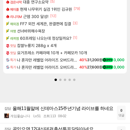
[5]
대충 연구소요약
검은사막
[79]
현재 나무위키 실검 1위인 김규원
메이플
[12]
근뎀 300 달성!
리니지M
[3]
FF7 외전 세계관, 완결편에 집결
해외겜
선녀바위해수욕장
여행
[1]
60프레임 나오는데 정상일까요?
레퀴엠
찹쌀누룽지 288g x 4개
핫딜
요거프레소 카페라떼 10개 + 카페모카 10개
핫딜
나 혼자만 레벨업 어라이즈 오버드라이브 디럭스 에디션 Solo Leveling Arise Overdrive Deluxe Edition
40%
31,200원
3,000
특가
나 혼자만 레벨업 어라이즈 오버드라이브 Solo Leveling Arise
40%
27,600원
3,000
특가
올해11월말에 신데마스15주년기념 라이브를 하네요
잡담
0
댓글
게임좋습니다
Lv.51
조회 113
08-02
곧있으면 12대신데걸총선투표당일이네요.
잡담