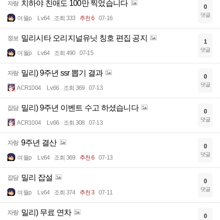
치하야 친애도 100만 찍었습니다
자랑
0
댓글
여월p
Lv.64
조회 333
추천 6
07-16
밀리시타 오리지널유닛 칭호 편집 공지
정보
1
댓글
여월p
Lv.64
조회 490
07-15
밀리) 9주년 ssr 뽑기 결과
자랑
0
댓글
ACR1004
Lv.66
조회 369
07-13
밀리) 9주년 이벤트 수고 하셨습니다
잡담
0
댓글
ACR1004
Lv.66
조회 308
07-13
9주년 결산
자랑
0
댓글
여월p
Lv.64
조회 369
추천 6
07-13
밀리 잡설
잡담
0
댓글
여월p
Lv.64
조회 374
추천 3
07-11
밀리) 무료 연차
자랑
0