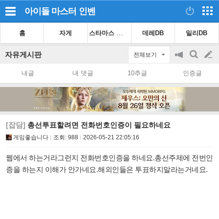
아이돌 마스터
인벤
스타마스 가이드
홈
자게
데레DB
밀리DB
자유게시판
전체보기
공
검
글
지
색
내글
내 댓글
10추글
인증글
on/off
쓰
기
[잡담]
총선투표할려면 전화번호인증이 필요하네요
게임좋습니다
조회:
988
2026-05-21 22:05:16
웹에서 하는거라그런지 전화번호인증을 하네요.총선주제에 전번인
증을 하는지 이해가 안가네요.해외인들은 투표하지말라는거네요.