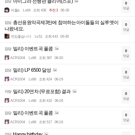
아이그라 선행판 클리어(스포)
잡담
0
댓글
여월p
Lv.64
조회 436
추천 3
06-30
총선응원악곡제3탄에 참여하는아이돌들의 실루엣이
잡담
0
나왔네요.
댓글
게임좋습니다
Lv.51
조회 443
06-30
밀리) 이벤트곡 풀콤
잡담
0
댓글
ACR1004
Lv.66
조회 387
06-30
밀리) LP 6500 달성
잡담
0
댓글
ACR1004
Lv.66
조회 424
06-29
밀리) 20연차 (무료포함) 결과
자랑
0
댓글
ACR1004
Lv.66
조회 410
06-28
밀리) 이벤트곡 풀콤
잡담
0
댓글
ACR1004
Lv.66
조회 517
06-16
Happy birthday
잡담