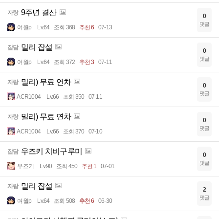
9주년 결산
자랑
0
댓글
여월p
Lv.64
조회 368
추천 6
07-13
밀리 잡설
잡담
0
댓글
여월p
Lv.64
조회 372
추천 3
07-11
밀리) 무료 연차
자랑
0
댓글
ACR1004
Lv.66
조회 350
07-11
밀리) 무료 연차
자랑
0
댓글
ACR1004
Lv.66
조회 370
07-10
우즈키 치비구루미
잡담
0
댓글
우즈키
Lv.90
조회 450
추천 1
07-01
밀리 잡설
자랑
2
댓글
여월p
Lv.64
조회 508
추천 6
06-30