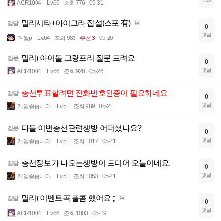
ACR1004
Lv.66
조회 776
05-31
밀리시타+아이그라 잡설(스포 有)
잡담
0
댓글
여월p
Lv.64
조회 983
추천 3
05-26
밀리) 아이돌 그랑프리 질문 드려요
질문
0
댓글
ACR1004
Lv.66
조회 928
05-26
총선투표할려면 전화번호인증이 필요하네요
잡담
0
댓글
게임좋습니다
Lv.51
조회 989
05-21
다들 이번총선관련생방 어떠셨나요?
질문
0
댓글
게임좋습니다
Lv.51
조회 1017
05-21
총선정보가 나오는생방이 드디어 오늘이네요.
잡담
0
댓글
게임좋습니다
Lv.51
조회 1053
05-21
밀리) 이벤트곡 풀콤 했어요 ;;
잡담
0
댓글
ACR1004
Lv.66
조회 1003
05-19