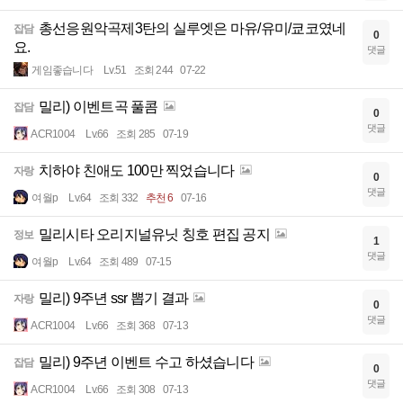
총선응원악곡제3탄의 실루엣은 마유/유미/쿄코였네
잡담
0
요.
댓글
게임좋습니다
Lv.51
조회 244
07-22
밀리) 이벤트곡 풀콤
잡담
0
댓글
ACR1004
Lv.66
조회 285
07-19
치하야 친애도 100만 찍었습니다
자랑
0
댓글
여월p
Lv.64
조회 332
추천 6
07-16
밀리시타 오리지널유닛 칭호 편집 공지
정보
1
댓글
여월p
Lv.64
조회 489
07-15
밀리) 9주년 ssr 뽑기 결과
자랑
0
댓글
ACR1004
Lv.66
조회 368
07-13
밀리) 9주년 이벤트 수고 하셨습니다
잡담
0
댓글
ACR1004
Lv.66
조회 308
07-13