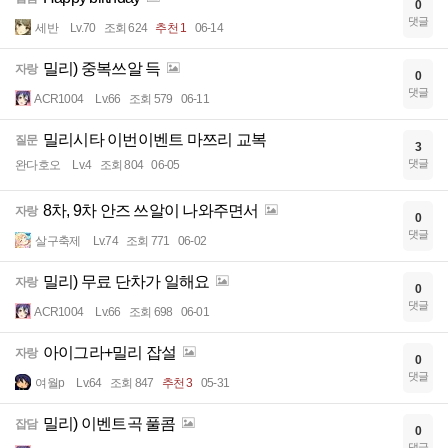
0
댓글
세반
Lv.70
조회 624
추천 1
06-14
밀리) 중복쓰알 득
자랑
0
댓글
ACR1004
Lv.66
조회 579
06-11
밀리시타 이번이벤트 마쯔리 교복
질문
3
댓글
완다호오
Lv.4
조회 804
06-05
8차, 9차 안즈 쓰알이 나와주면서
자랑
0
댓글
살구축제
Lv.74
조회 771
06-02
밀리) 무료 단차가 일해요
자랑
0
댓글
ACR1004
Lv.66
조회 698
06-01
아이그라+밀리 잡설
자랑
0
댓글
여월p
Lv.64
조회 847
추천 3
05-31
밀리) 이벤트곡 풀콤
잡담
0
댓글