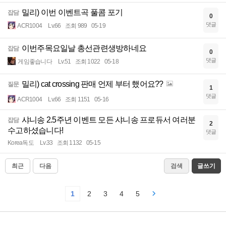
밀리) 이번 이벤트곡 풀콤 포기
잡담
0
댓글
ACR1004
Lv.66
조회 989
05-19
이번주목요일날 총선관련생방하네요
잡담
0
댓글
게임좋습니다
Lv.51
조회 1022
05-18
밀리) cat crossing 판매 언제 부터 했어요??
질문
1
댓글
ACR1004
Lv.66
조회 1151
05-16
샤니송 2.5주년 이벤트 모든 샤니송 프로듀서 여러분
잡담
2
수고하셨습니다!
댓글
Korea독도
Lv.33
조회 1132
05-15
최근
다음
검색
글쓰기
1
2
3
4
5