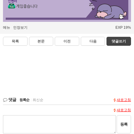
인벤러
게임좋습니다
메뉴
인장보기
EXP 19%
목록
본문
이전
다음
댓글쓰기
댓글
등록순
|
최신순
새로고침
새로고침
등록