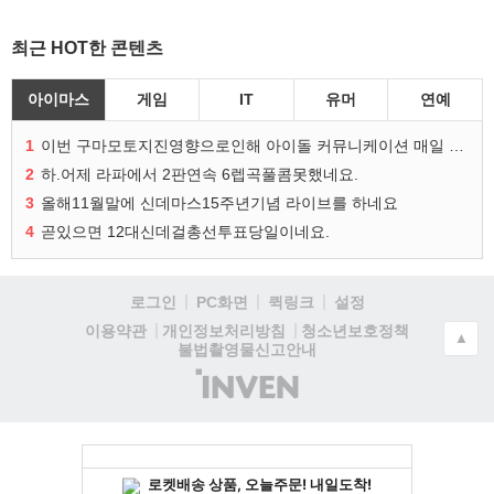
최근 HOT한 콘텐츠
아이마스
게임
IT
유머
연예
1
이번 구마모토지진영향으로인해 아이돌 커뮤니케이션 매일 게시물이 중단된다고하네요ㅠ
2
하.어제 라파에서 2판연속 6렙곡풀콤못했네요.
3
올해11월말에 신데마스15주년기념 라이브를 하네요
4
곧있으면 12대신데걸총선투표당일이네요.
로그인
PC화면
퀵링크
설정
청소년보호정책
이용약관
개인정보처리방침
▲
불법촬영물신고안내
(주)
인
벤