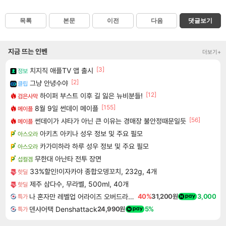
목록
본문
이전
다음
댓글보기
지금 뜨는 인벤
더보기+
[3]
치지직 애플TV 앱 출시
정보
[2]
그냥 안녕수야
클립
[12]
하이퍼 부스트 이후 길 잃은 뉴비분들!
검은사막
[155]
8월 9일 썬데이 메이플
메이플
[56]
썬데이가 샤타가 아닌 큰 이유는 경매장 불안정때문일듯
메이플
아키츠 아키나 성우 정보 및 주요 필모
아스오라
카가미하라 하루 성우 정보 및 주요 필모
아스오라
무한대 아난타 전투 장면
섭컬겜
33%할인!이자카야 종합오뎅꼬치, 232g, 4개
핫딜
제주 삼다수, 무라벨, 500ml, 40개
핫딜
나 혼자만 레벨업 어라이즈 오버드라이브 디럭스 에디션 Solo Leveling Arise Overdrive Deluxe Edition
40%
31,200원
3,000
특가
덴샤어택 Denshattack
24,990원
5%
특가