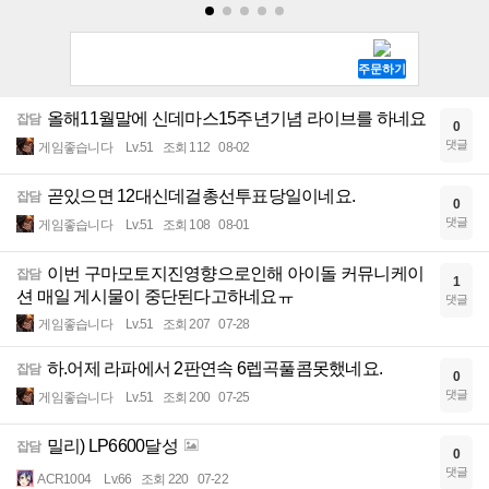
올해11월말에 신데마스15주년기념 라이브를 하네요
잡담
0
댓글
게임좋습니다
Lv.51
조회 112
08-02
곧있으면 12대신데걸총선투표당일이네요.
잡담
0
댓글
게임좋습니다
Lv.51
조회 108
08-01
이번 구마모토지진영향으로인해 아이돌 커뮤니케이
잡담
1
션 매일 게시물이 중단된다고하네요ㅠ
댓글
게임좋습니다
Lv.51
조회 207
07-28
하.어제 라파에서 2판연속 6렙곡풀콤못했네요.
잡담
0
댓글
게임좋습니다
Lv.51
조회 200
07-25
밀리) LP6600달성
잡담
0
댓글
ACR1004
Lv.66
조회 220
07-22