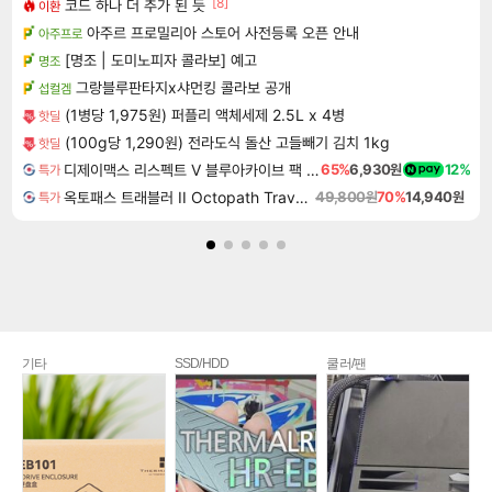
[8]
코드 하나 더 추가 된 듯
이환
아주르 프로밀리아 스토어 사전등록 오픈 안내
아주프로
[명조 | 도미노피자 콜라보] 예고
명조
그랑블루판타지x샤먼킹 콜라보 공개
섭컬겜
(1병당 1,975원) 퍼플리 액체세제 2.5L x 4병
핫딜
(100g당 1,290원) 전라도식 돌산 고들빼기 김치 1kg
핫딜
디제이맥스 리스펙트 V 블루아카이브 팩 DJMAX RESPECT V Blue Archive Pack DLC
65%
6,930원
12%
특가
옥토패스 트래블러 II Octopath Traveler II
49,800원
70%
14,940원
특가
기타
SSD/HDD
쿨러/팬