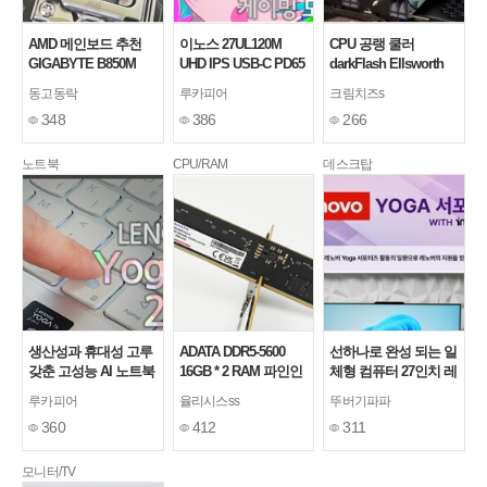
AMD 메인보드 추천
이노스 27UL120M
CPU 공랭 쿨러
GIGABYTE B850M
UHD IPS USB-C PD65
darkFlash Ellsworth
GAMING X WIFI6E 제
KVM HDR 게이밍 모
D31 PRO ARGB 실사
동고동락
루카피어
크림치즈s
이씨현
니터 사용기
용기
348
386
266
노트북
CPU/RAM
데스크탑
생산성과 휴대성 고루
ADATA DDR5-5600
선하나로 완성 되는 일
갖춘 고성능 AI 노트북
16GB * 2 RAM 파인인
체형 컴퓨터 27인치 레
레노버 2026 요가 7
포, 데스크톱 메모리
노버 올인원PC
루카피어
율리시스ss
뚜버기파파
2in1 노트북 한 달 사용
사용 후기
IdeaCentre AIO 실 사
360
412
311
기
용기(27ILL11)
모니터/TV