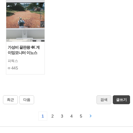
가성비 끝판왕 4K 게
이밍모니터 이노스
27UA75M UHD IPS
파웍스
USB-C HDR Ai GEN
445
멀티스탠드 무결점 사
용후기
최근
다음
검색
글쓰기
1
2
3
4
5