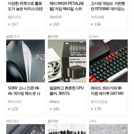
다양한 위젯으로 활용
체리 MX2A PETAL(페
고사양 게임도 거뜬했
도가 높은 터치스크린!
탈) 저압 택타일 스위
던 RTX5060 게이밍노
커세어 제논 엣지
치
트북, ANV16S-41-
얼리피스
Sam209
커진파랑
R7TF 리뷰
157
153
156
음향기기
쿨러/팬
키보드
SONY 소니 인존 H6
깔끔하고 튼튼한 CPU
래피드 트리거와 8K
Air 게이밍 헤드셋 사
쿨러, 3RSYS
지원 에이투 GK7 MX
용기
RC1500N PWM 쌍철
자석축 게이밍 키보드
루카피어
Wakoy
쵸이스진상
봉 LITE (화이트)
129
144
178
메인보드
쿨러/팬
기타