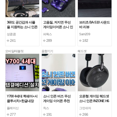
360도 공간감과 사플
고음질, 저지연 무선
브리츠 BA-S10 사운드
을 지원하는 소니 인존
게이밍이어폰 소니 인
바 리뷰
H6 에어 게이밍헤드셋
존 버즈(INZONE
성큼큼
파웍스
Sam209
추천!!
Buds) 사용, 청음기
241
289
182
모바일/태블릿
음향기기
헤드셋
Y700 4세대 퀵쉐어+서
소니 인존 버즈 무선
오픈형 게이밍 헤드셋
클투서치+한글내장
게이밍 이어폰 추천
소니 인존 INZONE H6
+멀티스페이스 탭갤에
Air
플레이신
칙스
그만쉬자
디션 롬 설치방법 / 능
277
191
266
력자의 LTBOX