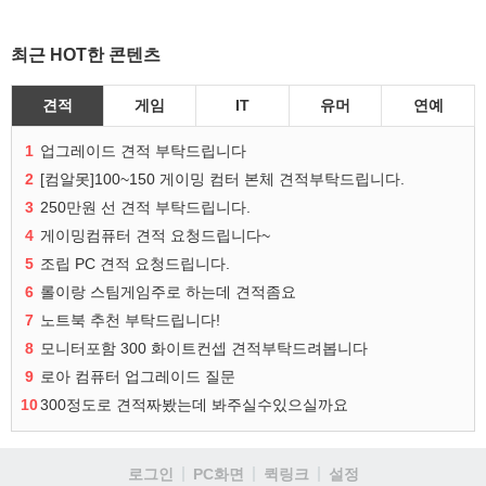
최근 HOT한 콘텐츠
견적
게임
IT
유머
연예
1
업그레이드 견적 부탁드립니다
2
[컴알못]100~150 게이밍 컴터 본체 견적부탁드립니다.
3
250만원 선 견적 부탁드립니다.
4
게이밍컴퓨터 견적 요청드립니다~
5
조립 PC 견적 요청드립니다.
6
롤이랑 스팀게임주로 하는데 견적좀요
7
노트북 추천 부탁드립니다!
8
모니터포함 300 화이트컨셉 견적부탁드려봅니다
9
로아 컴퓨터 업그레이드 질문
10
300정도로 견적짜봤는데 봐주실수있으실까요
로그인
PC화면
퀵링크
설정