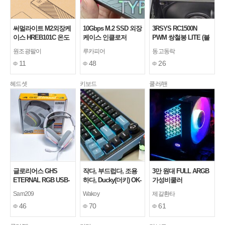
써멀라이트 M2외장케
10Gbps M.2 SSD 외장
3RSYS RC1500N
이스 HREB101C 온도
케이스 인클로저
PWM 쌍철봉 LITE (블
속도 테스트 (서린씨앤
Thermalright HR-
랙) 듀얼타워 공랭 쿨
원조광팔이
루카피어
동고동락
아이)
EB101 C 사용기
러
11
48
26
헤드셋
키보드
쿨러/팬
글로리어스 GHS
작다, 부드럽다, 조용
3만 원대 FULL ARGB
ETERNAL RGB USB-
하다, Ducky(더키) OK-
가성비쿨러
C 게이밍 헤드셋
M65 KE (Red Wine) 기
PCCOOLER CPS
Sam209
Wakoy
제갈환타
계식키보드
RT400 TCL
46
70
61