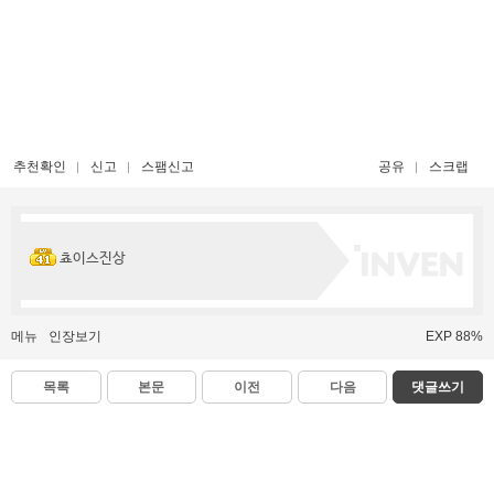
추천확인
신고
스팸신고
공유
스크랩
쵸이스진상
메뉴
인장보기
EXP 88%
목록
본문
이전
다음
댓글쓰기