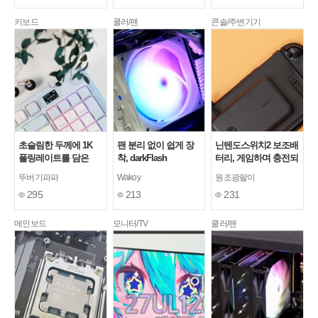
키보드
쿨러/팬
콘솔/주변기기
초슬림한 두께에 1K
팬 분리 없이 쉽게 장
닌텐도스위치2 보조배
폴링레이트를 담은
착, darkFlash
터리, 게임하며 충전되
darkFlash DFS99 유무
Ellsworth D31 PRO
는 벨킨 그립 후기
뚜버기파파
Wakoy
원조광팔이
선 로우 프로파일 기계
ARGB (화이트) 듀얼타
295
213
231
식 키보드
워 CPU쿨러
메인보드
모니터/TV
쿨러/팬