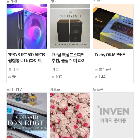
쿨러/팬
기타
키보드
3RSYS RC1500 ARGB
2채널 북쉘프스피커
Ducky OK-M 75KE
쌍철봉 LITE (화이트)
추천, 클립쉬 더 파이
공랭 쿨러
브 2세대 Dolby Atmos
블레더
야콤
프로리뷰어
지원
86
100
144
모니터/TV
키보드
노트북