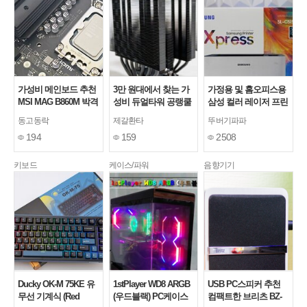
가성비 메인보드 추천
3만 원대에서 찾는 가
가정용 및 홈오피스용
MSI MAG B860M 박격
성비 듀얼타워 공랭쿨
삼성 컬러 레이저 프린
포 WIFI
러, PCCOOLER CPS
터 SL-C515W/HYP 패
동고동락
제갈환타
뚜버기파파
RT620 PRO 카본스틸
키지 추천
194
159
2508
키보드
케이스/파워
음향기기
Ducky OK-M 75KE 유
1stPlayer WD8 ARGB
USB PC스피커 추천
무선 기계식 (Red
(우드블랙) PC케이스
컴팩트한 브리츠 BZ-