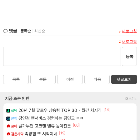
댓글
등록순
|
최신순
새로고침
새로고침
등록
목록
본문
이전
다음
댓글보기
지금 뜨는 인벤
더보기+
[14]
26년 7월 팔로우 상승량 TOP 30 - 월간 치지직
잡담
강인경 팬서비스 경험하는 김민교 ㅋㅋ
클립
[66]
벨가부턴 고코랜 밸류 높아진듯
로아
[19]
족망겜 또 시작이네
검은사막