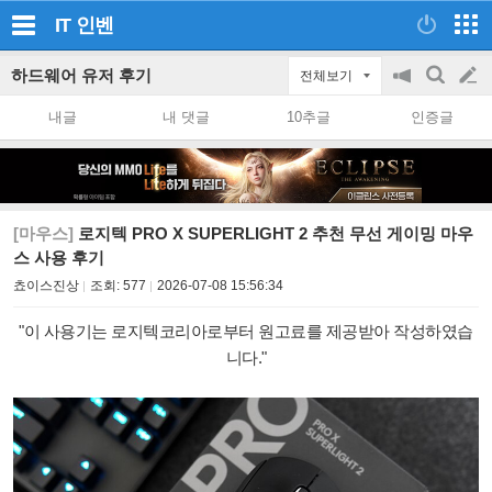
IT
인벤
하드웨어 유저 후기
전체보기
공
검
글
지
색
내글
내 댓글
10추글
인증글
on/off
쓰
기
[마우스]
로지텍 PRO X SUPERLIGHT 2 추천 무선 게이밍 마우
스 사용 후기
쵸이스진상
조회:
577
2026-07-08 15:56:34
"이 사용기는 로지텍코리아로부터 원고료를 제공받아 작성하였습
니다."