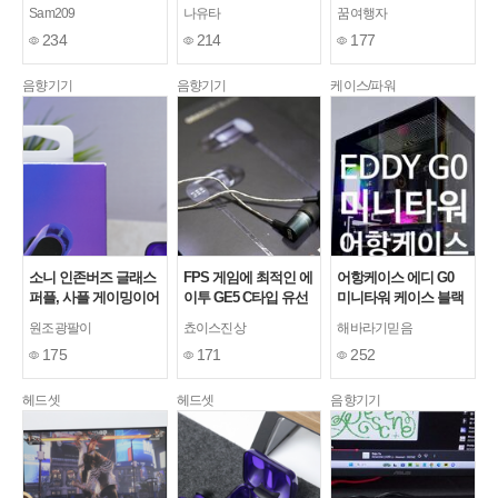
Wine 축)
사용기
N1로 데스크꾸미기
Sam209
나유타
꿈여행자
234
214
177
음향기기
음향기기
케이스/파워
소니 인존버즈 글래스
FPS 게임에 최적인 에
어항케이스 에디 G0
퍼플, 사플 게이밍이어
이투 GE5 C타입 유선
미니타워 케이스 블랙
폰 추천
게이밍 이어폰
리뷰 후기
원조광팔이
쵸이스진상
해바라기믿음
175
171
252
헤드셋
헤드셋
음향기기