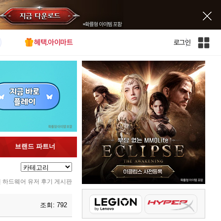
혜택.아이마트
로그인
인
벤
전
체
사
이
트
맵
브랜드 파트너
인벤 하드웨어 유저 후기 게시판
조회:
792