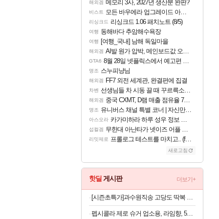
메모리 3사, 2027년 생산분 완판?
해외겜
모든 바우에라 업그레이드 아이템 획득 위치 공략 (89개)
비스트
리싱크드 1.06 패치노트 (8/5)
리싱크드
동해바다 추암해수욕장
여행
[여행_국내] 남해 독일마을
여행
AI발 원가 압박, 메인보드값 오르나
해외겜
8월 28일 넷플릭스에서 예고편 공개 예정
GTA6
스누피냥님
명조
FF7 외전 세계관, 완결편에 집결
해외겜
선생님들 차 시동 끌 때 꾸르륵소리나는데
차벤
중국 CXMT, D램 매출 점유율 7%…글로벌 4위로 부상
해외겜
유니버스 채널 특별 코너 | 자신만의 스타일
명조
카가미하라 하루 성우 정보 및 주요 필모
아스오라
무한대 아난타가 넷이즈 어플 달력에 일정 등록
섭컬겜
프롤로그 테스트를 마치고.. (feat. 리아)
리밋제로
새로고침
핫딜
게시판
더보기+
[시즌초특가]과수원직송 고당도 딱복 차돌복숭아, 1박스, 2kg (9-10과)
펩시콜라 제로 슈거 업소용, 라임향, 500ml, 20개