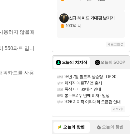
신규 레이드 기대평 남기기
1000이니
 사용하지 않을때
새로고침
이 550와트 입니
오늘의 치지직
오늘의 SOOP
그래픽카드를 사용
26년 7월 팔로우 상승량 TOP 30 - 월간 치지직
잡담
치지직 애플TV 앱 출시
정보
룩삼 니니 초대석 안내
정보
봉누도2 두 번째 티저 - 일상
클립
2026 치지직 이리대회 오픈컵 안내
정보
더보기+
오늘의 팟벤
오늘의 핫벤