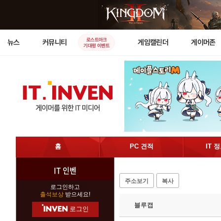
로스트아크
뉴스
커뮤니티
게임캘린더
게이머존
기대평 이벤트
홈
PC 견적
IT 
IT 인벤
주소보기
복사
로그인하고
출석보상
받으세요!
블루캡
로그인