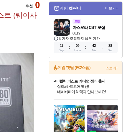
0
추천:
게임 캘린더
더보기+
테스트 (퀘이사
모집
아스오라 CBT 모집
08.19
참가자 모집까지 남은 기간
11
09
42
37
Days
Hours
Min
Sec
게임 핫딜 (PC/스팀)
스토어+
더 렐릭 퍼스트 가디언 정식 출시
설화x하드코어 액션!
네이버페이 혜택과 만나보세요!
인벤게임즈 8월 특별 할인!
드래곤소드: 어웨이크닝 입점!
문명 7 특별 할인!
마블 투혼 파이팅 소울즈 정식출시!
귀무자: 검의 길 예약 판매 중!
비스트 오브 리인카네이션 정식 출시!
커세어 코브 출시 기념 할인!
베데스다 40주년 기념 할인 중!
캡콤 프렌차이즈 할인 진행 중!
캡콤 일부 상품 상시 할인
스타워즈 은하계 레이서
로블록스 기프트 카드 공식 입점
인기 퍼블리셔 모음!
스팀으로 만나는 드래곤소드!
조선&고려 DLC 출시 예정
마블 히어로 총 출동&화려한 격투!
10% 할인과
게임프릭 신작 IP
해적'섬'을 발전시키자!
베데스다의 명작들을
몬헌, 바하 등 인기 IP를
몬헌 와일즈 & 드래곤즈 도그마2
인벤게임즈에서 10% 추가 적립
Robux를 가장 안전하고
최대 90% 할인가를 만나보세요!
네이버혜택과 함께 만나보세요!
50%할인&추가 적립까지!
네이버 포인트 혜택까지!
이니&베니 혜택까지!
네이버 혜택가와 함께 예약하세요!
할인&네이버혜택으로 만나보세요!
40주년 프로모션으로 만나보세요!
할인가에 만나보세요!
일부 에디션 상시 할인!
혜택으로 예약 판매 중
편안하게 충전하세요