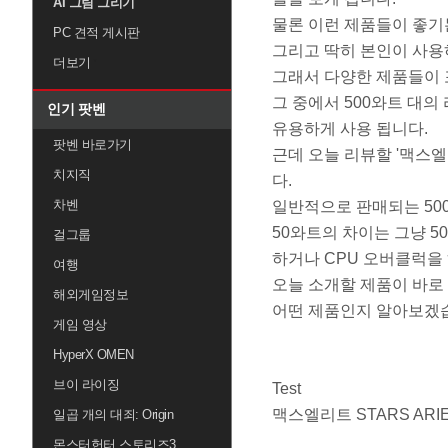
AI 그림 그리기
물론 이런 제품들이 좋기
PC 견적 게시판
그리고 딱히 본인이 사용
더보기
그래서 다양한 제품들이 
그 중에서 500와트 대
인기 팟벤
유용하게 사용 됩니다.
팟벤 바로가기
근데 오늘 리뷰할 '맥스엘리
치지직
다.
차벤
일반적으로 판매되는 500
50와트의 차이는 그냥 
걸그룹
하거나 CPU 오버클럭을 
여행
오늘 소개할 제품이 바로
해외게임정보
어떤 제품인지 알아보겠
게임 영상
HyperX OMEN
브이 라이징
Test
맥스엘리트 STARS ARI
일곱 개의 대죄: Origin
몬스터헌터 스토리즈3