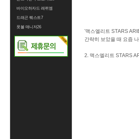
바이오하자드 레퀴엠
드래곤 퀘스트7
풋볼 매니저26
'맥스엘리트 STARS ARI
간략히 보았을 때 요즘 
​2. 맥스엘리트 STARS 