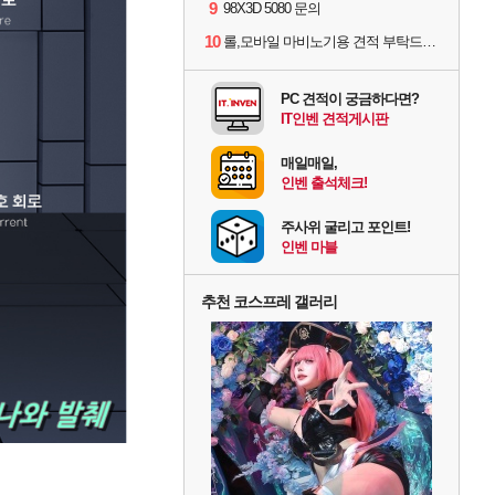
9
98X3D 5080 문의
10
롤,모바일 마비노기용 견적 부탁드립니다(예산150으로 수정)
PC 견적이 궁금하다면?
IT인벤 견적게시판
매일매일,
인벤 출석체크!
주사위 굴리고 포인트!
인벤 마블
추천 코스프레 갤러리