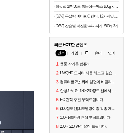
외갓집 1분 30초 통등심돈까스 100g x 5p + 소스 30g x 5p 세트 (냉동)
[52%] 무설탕 비타민C 캔디, 12가지맛, 1kg, 1개
[26%] 쟌슨빌 더진한 부대찌개, 500g, 3개
최근 HOT한 콘텐츠
견적
게임
IT
유머
연예
1
웹툰 작가용 컴퓨터
2
UWQHD 모니터 사용 해보고 싶습니다 추천부탁드려요
3
컴퓨터를 2년 뒤에 살껀데 비쌀려나요...?
4
안녕하세요. 180~230정도 선에서 잡고싶습니다.
5
PC 견적 추천 부탁드립니다.
6
(300정도선)3d모델링이랑 각종 게임을 하는데 견적부탁드립니다!300정도선
7
100~140만원 견적 부탁드립니다
8
200 ~ 220 견적 요청 드립니다.