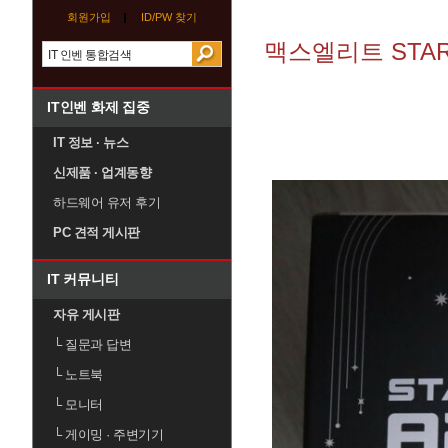
회원가입
ID/PW 찾기
맥스엘리트 STAR
IT인벤 화제 집중
IT 정보 · 뉴스
신제품 · 업계동향
하드웨어 유저 후기
PC 견적 게시판
IT 커뮤니티
자유 게시판
└
질문과 답변
└
노트북
└
모니터
└
게이밍 · 주변기기