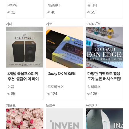
M65 KE (Red Wine) 기
PCCOOLER CPS
공랭 쿨러
Wakoy
제갈환타
블레더
계식키보드
RT400 TCL
31
40
65
기타
키보드
모니터/TV
2채널 북쉘프스피커
Ducky OK-M 75KE
다양한 위젯으로 활용
추천, 클립쉬 더 파이
도가 높은 터치스크린!
브 2세대 Dolby Atmos
커세어 제논 엣지
야콤
프로리뷰어
얼리피스
지원
85
124
136
키보드
노트북
음향기기