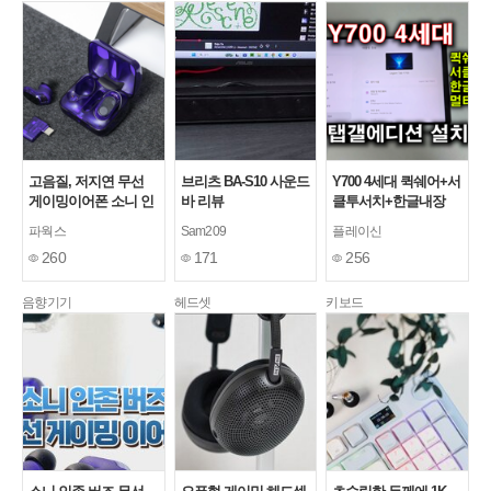
고음질, 저지연 무선
브리츠 BA-S10 사운드
Y700 4세대 퀵쉐어+서
게이밍이어폰 소니 인
바 리뷰
클투서치+한글내장
존 버즈(INZONE
+멀티스페이스 탭갤에
파웍스
Sam209
플레이신
Buds) 사용, 청음기
디션 롬 설치방법 / 능
260
171
256
력자의 LTBOX
음향기기
헤드셋
키보드