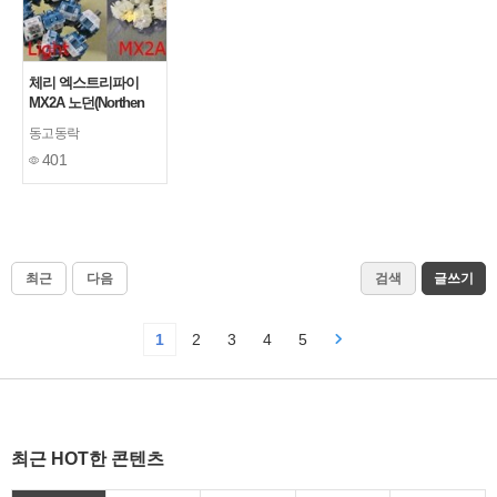
체리 엑스트리파이
MX2A 노던(Northen
Light),허니(HONEY)
동고동락
키보드 스위치
401
최근
다음
검색
글쓰기
1
2
3
4
5
최근 HOT한 콘텐츠