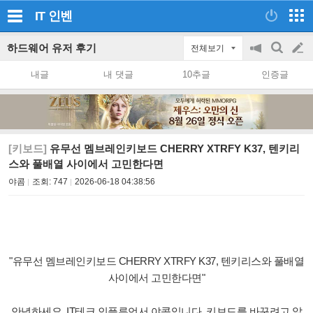
IT
인벤
하드웨어 유저 후기
전체보기
공
검
글
지
색
내글
내 댓글
10추글
인증글
on/off
쓰
기
[키보드]
유무선 멤브레인키보드 CHERRY XTRFY K37, 텐키리
스와 풀배열 사이에서 고민한다면
야콤
조회:
747
2026-06-18 04:38:56
"유무선 멤브레인키보드 CHERRY XTRFY K37, 텐키리스와 풀배열
사이에서 고민한다면"
안녕하세요. IT테크 인플루언서 야콤입니다. 키보드를 바꾸려고 알