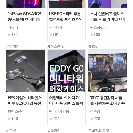
1stPlayer WD8 ARGB
USB PC스피커 추천
소니 인존버즈 글래스
(우드블랙) PC케이스
컴팩트한 브리츠 BZ-
퍼플, 사플 게이밍이어
사용기
N1로 데스크꾸미기
폰 추천
나유타
꿈여행자
원조광팔이
197
161
163
음향기기
케이스/파워
헤드셋
FPS 게임에 최적인 에
어항케이스 에디 G0
360도 공간감과 사플
이투 GE5 C타입 유선
미니타워 케이스 블랙
을 지원하는 소니 인존
게이밍 이어폰
리뷰 후기
H6 에어 게이밍헤드셋
쵸이스진상
해바라기믿음
성큼큼
추천!!
159
227
220
헤드셋
음향기기
모바일/태블릿