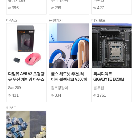
율리시스ss
뚜버기파파
파웍스
사용 후기
IdeaCentre AIO 실 사
USB-C HDR Ai GEN
396
299
427
용기(27ILL11)
멀티스탠드 무결점 사
용후기
마우스
음향기기
메인보드
다얼유 AE6 V2 초경량
플스 헤드셋 추천, 레
피씨디렉트
유 무선 게이밍 마우스
이저 블랙샤크 V3 X 하
GIGABYTE B850M
이퍼스피드 실사용기
GAMING X WIFI6E +
Sam209
원조광팔이
블루캡
AMD 9850X3D 필드테
431
334
1751
스트 (퀘이사존 & 피씨
디렉트 제공)
키보드