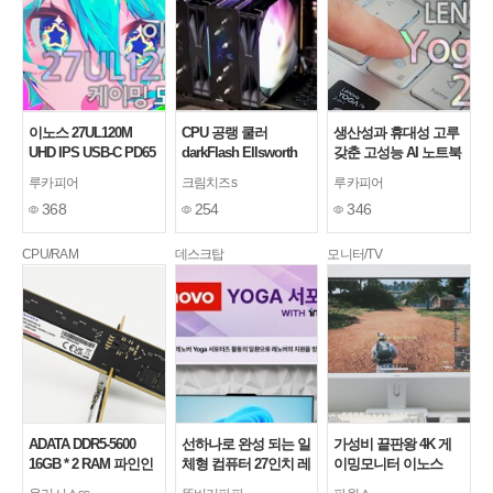
이노스 27UL120M
CPU 공랭 쿨러
생산성과 휴대성 고루
UHD IPS USB-C PD65
darkFlash Ellsworth
갖춘 고성능 AI 노트북
KVM HDR 게이밍 모
D31 PRO ARGB 실사
레노버 2026 요가 7
루카피어
크림치즈s
루카피어
니터 사용기
용기
2in1 노트북 한 달 사용
368
254
346
기
CPU/RAM
데스크탑
모니터/TV
ADATA DDR5-5600
선하나로 완성 되는 일
가성비 끝판왕 4K 게
16GB * 2 RAM 파인인
체형 컴퓨터 27인치 레
이밍모니터 이노스
포, 데스크톱 메모리
노버 올인원PC
27UA75M UHD IPS