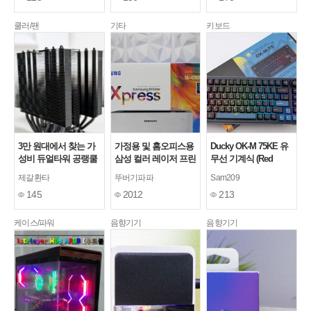
쿨러/팬
기타
키보드
3만 원대에서 찾는 가
가정용 및 홈오피스용
Ducky OK-M 75KE 유
성비 듀얼타워 공랭쿨
삼성 컬러 레이저 프린
무선 기계식 (Red
러, PCCOOLER CPS
터 SL-C515W/HYP 패
Wine 축)
제갈환타
뚜버기파파
Sam209
RT620 PRO 카본스틸
키지 추천
145
2012
213
케이스/파워
음향기기
음향기기