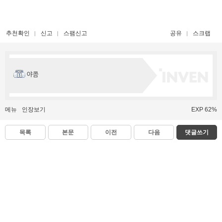
추천확인
신고
스팸신고
공유
스크랩
야콤
메뉴
인장보기
EXP 62%
목록
본문
이전
다음
댓글쓰기