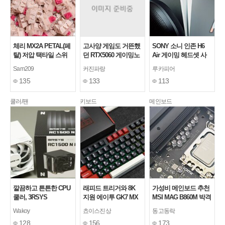
체리 MX2A PETAL(페
고사양 게임도 거뜬했
SONY 소니 인존 H6
탈) 저압 택타일 스위
던 RTX5060 게이밍노
Air 게이밍 헤드셋 사
치
트북, ANV16S-41-
용기
Sam209
커진파랑
루카피어
R7TF 리뷰
135
133
113
쿨러/팬
키보드
메인보드
깔끔하고 튼튼한 CPU
래피드 트리거와 8K
가성비 메인보드 추천
쿨러, 3RSYS
지원 에이투 GK7 MX
MSI MAG B860M 박격
RC1500N PWM 쌍철
자석축 게이밍 키보드
포 WIFI
Wakoy
쵸이스진상
동고동락
봉 LITE (화이트)
128
156
173