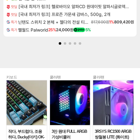
[국내 최저가 링크] 헬로바이오 알파CD 원데이핏 알파시글로덱스트린, 3g, 14포, 12개
핫딜
[국내 최저가 링크] 프로즌 가문새 감바스, 500g, 2개
핫딜
닌텐도 스위치 2 본체 + 젤다의 전설 티어스 오브 더 킹덤 닌텐도 스위치 2 에디션 + 젤다의 전설 브레스 오브 더 와일드 닌텐도 스위치 2 에디션 번들
817,600원
1%
809,420원
특가
팰월드 Palworld
25%
24,000원
5%
특가
키보드
쿨러/팬
쿨러/팬
작다, 부드럽다, 조용
3만 원대 FULL ARGB
3RSYS RC1500 ARGB
하다, Ducky(더키) OK-
가성비쿨러
쌍철봉 LITE (화이트)