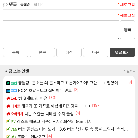
댓글
등록순
|
최신순
새로고침
새로고침
등록
목록
본문
이전
다음
댓글보기
지금 뜨는 인벤
더보기+
[8]
풍월량) 물소는 왜 물소라고 하는거야? 아! 그만 ㅋㅋ 알았어 ㅋㅋ
클립
[2]
FC온 호날두보고 실망하는 민교
클립
[33]
t1 3세트 진 이유
LoL
[197]
태극기 또 거꾸로 해놨네 미친것들 ㅋㅋㅋ
메이플
[6]
디몬 스킬들 디테일 수치 풀림
오버워치
라스트 에포크 시즌5 - 서리화신의 분노 티저
PV
버전 콘텐츠 미리 보기 | 3.6 버전 「신기루 속 등불 그림자, 속세에 깃든 검의 결심」이 8월 20일에 업데이트됩니다!
명조
[4]
힐러는 안나오고
명조