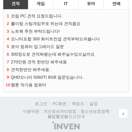
견적
게임
IT
유머
연예
1
조립 PC 견적 요청드립니다.
2
롤이랑 스팀게임주로 하는데 견적좀요
3
노트북 추천 부탁드립니다!
4
모니터포함 300 화이트컨셉 견적부탁드려봅니다
5
로아 컴퓨터 업그레이드 질문
6
300정도로 견적짜봤는데 봐주실수있으실까요
7
270만원 견적 한번만 봐주세용
8
견적한번만 봐주세용..
9
QHD모니터 5060TI 8GB 질문있습니다..
10
웹툰 작가용 컴퓨터
로그인
PC화면
퀵링크
설정
청소년보호정책
이용약관
개인정보처리방침
▲
불법촬영물신고안내
(주)
인