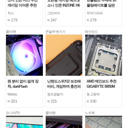
소니 인존 버즈 무선
오픈형 게이밍 헤드셋
초슬림한 두께에 1K
게이밍 이어폰 추천
소니 인존 INZONE H6
폴링레이트를 담은
Air
darkFlash DFS99 유무
칙스
그만쉬자
뚜버기파파
선 로우 프로파일 기계
179
247
279
식 키보드
쿨러/팬
콘솔/주변기기
메인보드
팬 분리 없이 쉽게 장
닌텐도스위치2 보조배
AMD 메인보드 추천
착, darkFlash
터리, 게임하며 충전되
GIGABYTE B850M
Ellsworth D31 PRO
는 벨킨 그립 후기
GAMING X WIFI6E 제
Wakoy
원조광팔이
동고동락
ARGB (화이트) 듀얼타
이씨현
201
215
330
워 CPU쿨러
모니터/TV
쿨러/팬
노트북