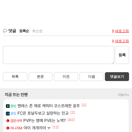
댓글
등록순
|
최신순
새로고침
새로고침
등록
목록
본문
이전
다음
댓글보기
지금 뜨는 인벤
더보기+
[3]
젠레스 존 제로 캐릭터 코스프레한 꽁주
짤방
[2]
FC온 호날두보고 실망하는 민교
클립
[40]
PVP는 명예 PVE는 노역?
검은사막
[12]
야이 개개끼야 ㅠ
리니지M