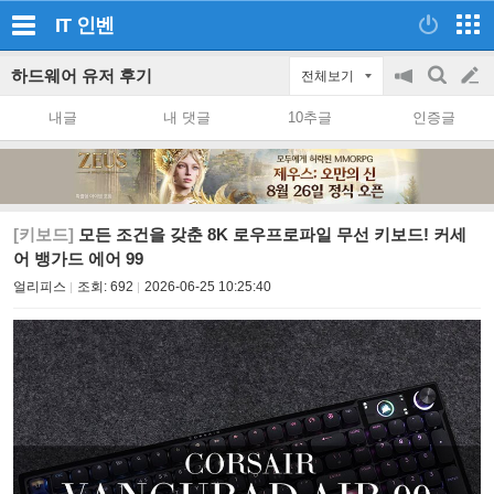
IT
인벤
하드웨어 유저 후기
전체보기
공
검
글
지
색
내글
내 댓글
10추글
인증글
on/off
쓰
기
[키보드]
모든 조건을 갖춘 8K 로우프로파일 무선 키보드! 커세
어 뱅가드 에어 99
얼리피스
조회:
692
2026-06-25 10:25:40