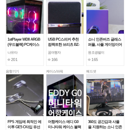
1stPlayer WD8 ARGB
USB PC스피커 추천
소니 인존버즈 글래스
(우드블랙) PC케이스
컴팩트한 브리츠 BZ-
퍼플, 사플 게이밍이어
사용기
N1로 데스크꾸미기
폰 추천
나유타
꿈여행자
원조광팔이
201
166
165
음향기기
케이스/파워
헤드셋
FPS 게임에 최적인 에
어항케이스 에디 G0
360도 공간감과 사플
이투 GE5 C타입 유선
미니타워 케이스 블랙
을 지원하는 소니 인존