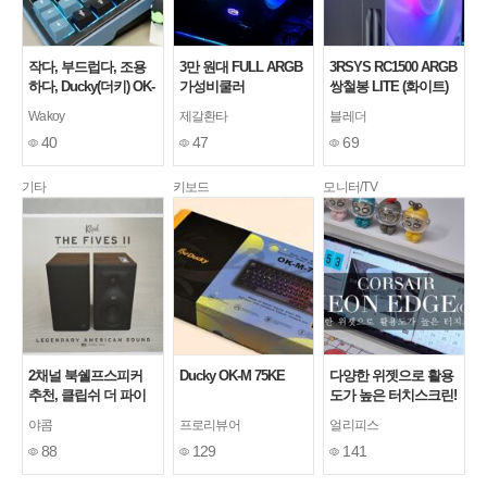
작다, 부드럽다, 조용
3만 원대 FULL ARGB
3RSYS RC1500 ARGB
하다, Ducky(더키) OK-
가성비쿨러
쌍철봉 LITE (화이트)
M65 KE (Red Wine) 기
PCCOOLER CPS
공랭 쿨러
Wakoy
제갈환타
블레더
계식키보드
RT400 TCL
40
47
69
기타
키보드
모니터/TV
2채널 북쉘프스피커
Ducky OK-M 75KE
다양한 위젯으로 활용
추천, 클립쉬 더 파이
도가 높은 터치스크린!
브 2세대 Dolby Atmos
커세어 제논 엣지
야콤
프로리뷰어
얼리피스
지원
88
129
141