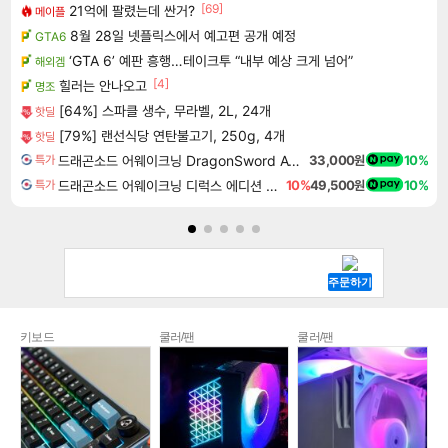
[69]
21억에 팔렸는데 싼거?
메이플
8월 28일 넷플릭스에서 예고편 공개 예정
GTA6
‘GTA 6’ 예판 흥행…테이크투 “내부 예상 크게 넘어”
해외겜
[4]
힐러는 안나오고
명조
[64%] 스파클 생수, 무라벨, 2L, 24개
핫딜
[79%] 랜선식당 연탄불고기, 250g, 4개
핫딜
드래곤소드 어웨이크닝 DragonSword Awakening
33,000원
10%
특가
드래곤소드 어웨이크닝 디럭스 에디션 DragonSword Awakening Deluxe Edition
10%
49,500원
10%
특가
키보드
쿨러/팬
쿨러/팬