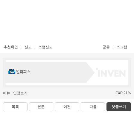
추천확인
신고
스팸신고
공유
스크랩
얼리피스
메뉴
인장보기
EXP 21%
목록
본문
이전
다음
댓글쓰기