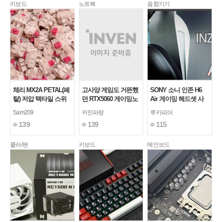
키보드
노트북
음향기기
체리 MX2A PETAL(페
고사양 게임도 거뜬했
SONY 소니 인존 H6
탈) 저압 택타일 스위
던 RTX5060 게이밍노
Air 게이밍 헤드셋 사
치
트북, ANV16S-41-
용기
Sam209
커진파랑
루카피어
R7TF 리뷰
139
139
115
쿨러/팬
키보드
메인보드