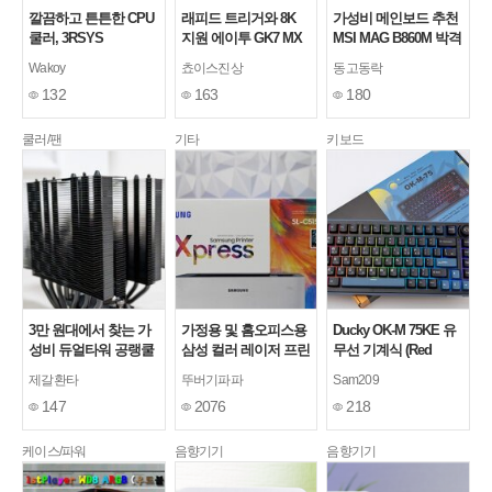
깔끔하고 튼튼한 CPU
래피드 트리거와 8K
가성비 메인보드 추천
쿨러, 3RSYS
지원 에이투 GK7 MX
MSI MAG B860M 박격
RC1500N PWM 쌍철
자석축 게이밍 키보드
포 WIFI
Wakoy
쵸이스진상
동고동락
봉 LITE (화이트)
132
163
180
쿨러/팬
기타
키보드
3만 원대에서 찾는 가
가정용 및 홈오피스용
Ducky OK-M 75KE 유
성비 듀얼타워 공랭쿨
삼성 컬러 레이저 프린
무선 기계식 (Red
러, PCCOOLER CPS
터 SL-C515W/HYP 패
Wine 축)
제갈환타
뚜버기파파
Sam209
RT620 PRO 카본스틸
키지 추천
147
2076
218
케이스/파워
음향기기
음향기기