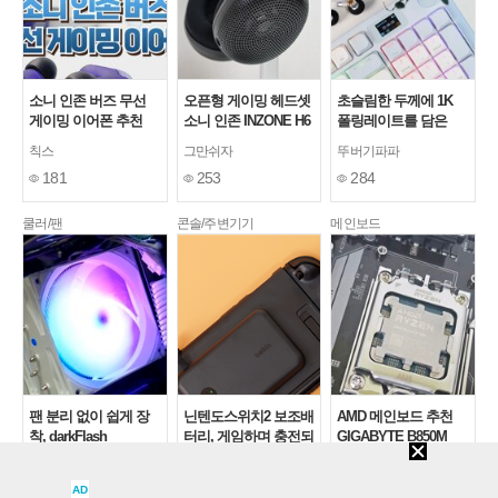
소니 인존 버즈 무선
오픈형 게이밍 헤드셋
초슬림한 두께에 1K
게이밍 이어폰 추천
소니 인존 INZONE H6
폴링레이트를 담은
Air
darkFlash DFS99 유무
칙스
그만쉬자
뚜버기파파
선 로우 프로파일 기계
181
253
284
식 키보드
쿨러/팬
콘솔/주변기기
메인보드
팬 분리 없이 쉽게 장
닌텐도스위치2 보조배
AMD 메인보드 추천
착, darkFlash
터리, 게임하며 충전되
GIGABYTE B850M
Ellsworth D31 PRO
는 벨킨 그립 후기
GAMING X WIFI6E 제
Wakoy
원조광팔이
동고동락
ARGB (화이트) 듀얼타
이씨현
AD
203
219
333
워 CPU쿨러