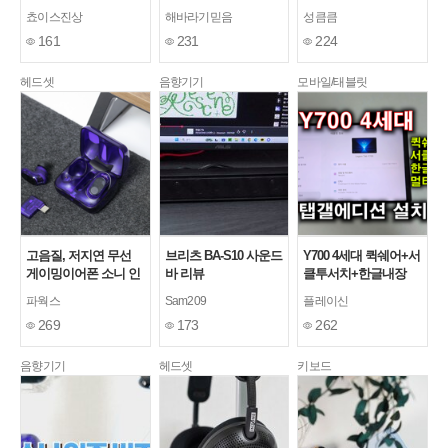
게이밍 이어폰
리뷰 후기
H6 에어 게이밍헤드셋
쵸이스진상
해바라기믿음
성큼큼
추천!!
161
231
224
헤드셋
음향기기
모바일/태블릿
고음질, 저지연 무선
브리츠 BA-S10 사운드
Y700 4세대 퀵쉐어+서
게이밍이어폰 소니 인
바 리뷰
클투서치+한글내장
존 버즈(INZONE
+멀티스페이스 탭갤에
파웍스
Sam209
플레이신
Buds) 사용, 청음기
디션 롬 설치방법 / 능
269
173
262
력자의 LTBOX
음향기기
헤드셋
키보드