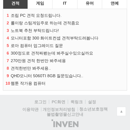
견적
게임
IT
유머
연예
1
조립 PC 견적 요청드립니다.
2
롤이랑 스팀게임주로 하는데 견적좀요
3
노트북 추천 부탁드립니다!
4
모니터포함 300 화이트컨셉 견적부탁드려봅니다
5
로아 컴퓨터 업그레이드 질문
6
300정도로 견적짜봤는데 봐주실수있으실까요
7
270만원 견적 한번만 봐주세용
8
견적한번만 봐주세용..
9
QHD모니터 5060TI 8GB 질문있습니다..
10
웹툰 작가용 컴퓨터
로그인
PC화면
퀵링크
설정
청소년보호정책
이용약관
개인정보처리방침
▲
불법촬영물신고안내
(주)
인