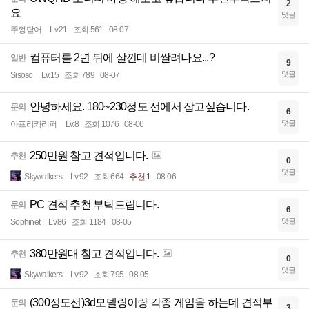
2
요
댓글
뚜껑닫어
Lv.21
조회 561
08-07
컴퓨터를 2년 뒤에 살껀데 비쌀려나요...?
일반
9
댓글
Sisoso
Lv.15
조회 789
08-07
안녕하세요. 180~230정도 선에서 잡고싶습니다.
문의
6
댓글
아프리카리퍼
Lv.8
조회 1076
08-06
250만원 참고 견적입니다.
추천
0
댓글
Skywalkers
Lv.92
조회 664
추천 1
08-06
PC 견적 추천 부탁드립니다.
문의
6
댓글
Sophinet
Lv.86
조회 1184
08-05
380만원대 참고 견적입니다.
추천
0
댓글
Skywalkers
Lv.92
조회 795
08-05
(300정도선)3d모델링이랑 각종 게임을 하는데 견적부
문의
3