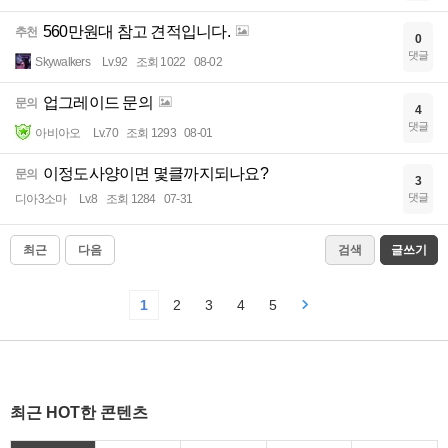
560만원대 참고 견적입니다.
추천
0
댓글
Skywalkers
Lv.92
조회 1022
08-02
업그레이드 문의
문의
4
댓글
아비아오
Lv.70
조회 1293
08-01
이정도사양이면 몇클까지되나요?
문의
3
댓글
디아3소마
Lv.8
조회 1284
07-31
최근
다음
검색
글쓰기
1
2
3
4
5
최근 HOT한 콘텐츠