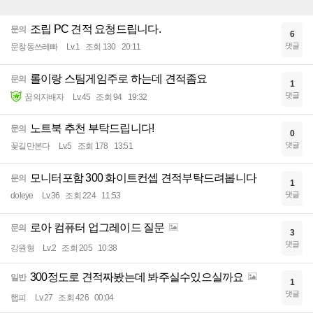
조립 PC 견적 요청드립니다.
문의
6
댓글
문창동쓰레빠
Lv.1
조회 130
20:11
롤이랑 스팀게임주로 하는데 견적좀요
문의
1
댓글
꿈의지배자
Lv.45
조회 94
19:32
노트북 추천 부탁드립니다!
문의
0
댓글
꽃길만본다
Lv.5
조회 178
13:51
모니터포함 300 화이트컨셉 견적부탁드려봅니다
문의
1
댓글
doleye
Lv.36
조회 224
11:53
로아 컴퓨터 업그레이드 질문
문의
3
댓글
강원형
Lv.2
조회 205
10:38
300정도로 견적짜봤는데 봐주실수있으실까요
일반
1
댓글
햅피
Lv.27
조회 426
00:04