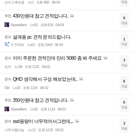
댓글
선키스후포옹
Lv.1
조회 968
08-04
430만원대 참고 견적입니다.
추천
0
댓글
Skywalkers
Lv.92
조회 818
08-04
설계용 pc 견적 문의드립니다.
문의
1
댓글
꾸꾸꽈꽈
Lv.81
조회 1049
08-03
이미 주문한 견적인데 만리 5080 좀 봐 주세요
문의
3
댓글
쏘카
Lv.38
조회 1181
08-02
QHD 생각해서 구성 해보았는데..
문의
6
댓글
Olri
Lv.20
조회 1224
08-02
350만원대 참고 견적입니다.
추천
0
댓글
Skywalkers
Lv.92
조회 1119
08-02
ssd용량이 너무적어서그런데,..
문의
3
댓글
너무어렵다능
Lv.12
조회 1220
08-02