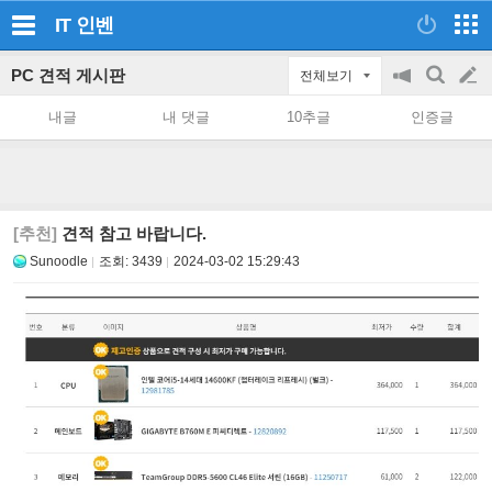
IT
인벤
PC 견적 게시판
전체보기
공
검
글
지
색
내글
내 댓글
10추글
인증글
on/off
쓰
기
[추천]
견적 참고 바랍니다.
Sunoodle
조회:
3439
2024-03-02 15:29:43