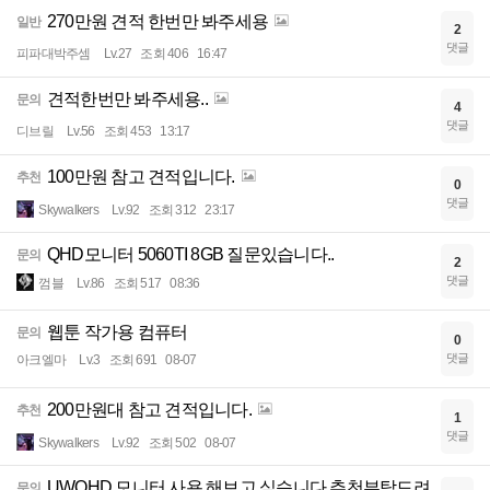
270만원 견적 한번만 봐주세용
일반
2
댓글
피파대박주셈
Lv.27
조회 406
16:47
견적한번만 봐주세용..
문의
4
댓글
디브릴
Lv.56
조회 453
13:17
100만원 참고 견적입니다.
추천
0
댓글
Skywalkers
Lv.92
조회 312
23:17
QHD모니터 5060TI 8GB 질문있습니다..
문의
2
댓글
껌블
Lv.86
조회 517
08:36
웹툰 작가용 컴퓨터
문의
0
댓글
아크엘마
Lv.3
조회 691
08-07
200만원대 참고 견적입니다.
추천
1
댓글
Skywalkers
Lv.92
조회 502
08-07
UWQHD 모니터 사용 해보고 싶습니다 추천부탁드려
문의