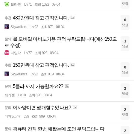
댓글
삘라뽕
Lv.71
조회 1022
08-04
480만원대 참고 견적입니다.
추천
0
댓글
Skywalkers
Lv.92
조회 871
08-04
롤,모바일 마비노기용 견적 부탁드립니다(예산150으
문의
3
로 수정)
댓글
뇌명각
Lv.77
조회 929
08-04
150만원대 참고 견적입니다.
추천
0
댓글
Skywalkers
Lv.92
조회 919
08-04
5클라 까지 가능할까요??
문의
2
댓글
제리젤
Lv.10
조회 893
08-04
이사양이면 몇개할수있나요?
문의
2
댓글
디아3소마
Lv.9
조회 909
08-04
컴퓨터 견적 한번 해봤는데 조언 부탁드립니다
문의
2