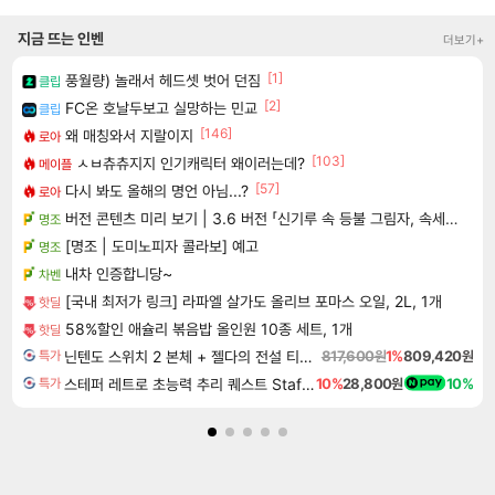
지금 뜨는 인벤
더보기+
[1]
풍월량) 놀래서 헤드셋 벗어 던짐
클립
[2]
FC온 호날두보고 실망하는 민교
클립
[146]
왜 매칭와서 지랄이지
로아
[103]
ㅅㅂ츄츄지지 인기캐릭터 왜이러는데?
메이플
[57]
다시 봐도 올해의 명언 아님...?
로아
버전 콘텐츠 미리 보기 | 3.6 버전 「신기루 속 등불 그림자, 속세에 깃든 검의 결심」이 8월 20일에 업데이트됩니다!
명조
[명조 | 도미노피자 콜라보] 예고
명조
내차 인증합니당~
차벤
[국내 최저가 링크] 라파엘 살가도 올리브 포마스 오일, 2L, 1개
핫딜
58%할인 애슐리 볶음밥 올인원 10종 세트, 1개
핫딜
닌텐도 스위치 2 본체 + 젤다의 전설 티어스 오브 더 킹덤 닌텐도 스위치 2 에디션 + 젤다의 전설 브레스 오브 더 와일드 닌텐도 스위치 2 에디션 번들
817,600원
1%
809,420원
특가
스테퍼 레트로 초능력 추리 퀘스트 Staffer Retro A Supernatural Mystery Quest
10%
28,800원
10%
특가