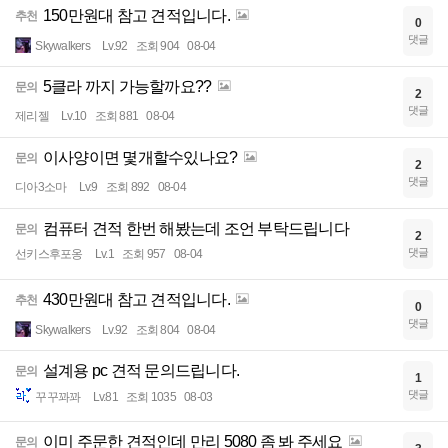
150만원대 참고 견적입니다.
추천
0
댓글
Skywalkers
Lv.92
조회 904
08-04
5클라 까지 가능할까요??
문의
2
댓글
제리젤
Lv.10
조회 881
08-04
이사양이면 몇개할수있나요?
문의
2
댓글
디아3소마
Lv.9
조회 892
08-04
컴퓨터 견적 한번 해봤는데 조언 부탁드립니다
문의
2
댓글
선키스후포옹
Lv.1
조회 957
08-04
430만원대 참고 견적입니다.
추천
0
댓글
Skywalkers
Lv.92
조회 804
08-04
설계용 pc 견적 문의드립니다.
문의
1
댓글
꾸꾸꽈꽈
Lv.81
조회 1035
08-03
이미 주문한 견적인데 만리 5080 좀 봐 주세요
문의