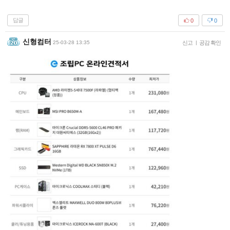
답글
0
0
신형컴터
25-03-28 13:35
신고
|
공감 확인