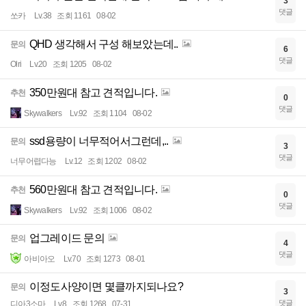
3
댓글
쏘카
Lv.38
조회 1161
08-02
QHD 생각해서 구성 해보았는데..
문의
6
댓글
Olri
Lv.20
조회 1205
08-02
350만원대 참고 견적입니다.
추천
0
댓글
Skywalkers
Lv.92
조회 1104
08-02
ssd용량이 너무적어서그런데,..
문의
3
댓글
너무어렵다능
Lv.12
조회 1202
08-02
560만원대 참고 견적입니다.
추천
0
댓글
Skywalkers
Lv.92
조회 1006
08-02
업그레이드 문의
문의
4
댓글
아비아오
Lv.70
조회 1273
08-01
이정도사양이면 몇클까지되나요?
문의
3
댓글
디아3소마
Lv.8
조회 1268
07-31