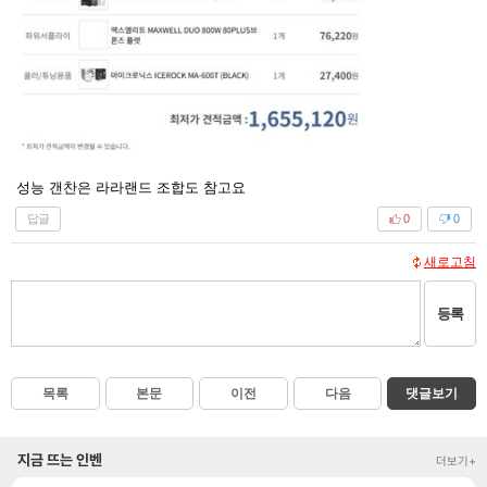
성능 갠찬은 라라랜드 조합도 참고요
답글
0
0
새로고침
등록
목록
본문
이전
다음
댓글보기
지금 뜨는 인벤
더보기+