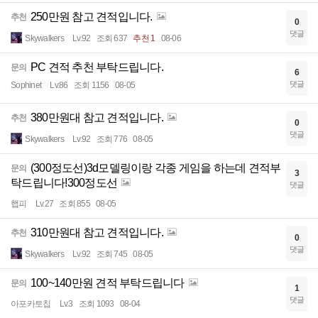
250만원 참고 견적입니다.
추천
0
댓글
Skywalkers
Lv.92
조회 637
추천 1
08-06
PC 견적 추천 부탁드립니다.
문의
6
댓글
Sophinet
Lv.86
조회 1156
08-05
380만원대 참고 견적입니다.
추천
0
댓글
Skywalkers
Lv.92
조회 776
08-05
(300정도선)3d모델링이랑 각종 게임을 하는데 견적부
문의
3
탁드립니다!300정도선
댓글
햅피
Lv.27
조회 855
08-05
310만원대 참고 견적입니다.
추천
0
댓글
Skywalkers
Lv.92
조회 745
08-05
100~140만원 견적 부탁드립니다
문의
1
댓글
아포카토칩
Lv.3
조회 1093
08-04