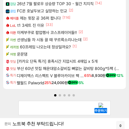
[14]
26년 7월 팔로우 상승량 TOP 30 - 월간 치지직
잡담
[2]
FC온 호날두보고 실망하는 민교
클립
[116]
제논 윗잠 공 36퍼 팝니다
메이플
[33]
t1 3세트 진 이유
LoL
[2]
이케부쿠로 팝업행사 코스프레이어들!!
이환
[2]
선생님들 차 시동 끌 때 꾸르륵소리나는데
차벤
[1]
60프레임 나오는데 정상일까요?
레퀴엠
운문댐
여행
[카카오 단독 특가] 휴족시간 지압시트 4매입 x 5개
핫딜
부산 60년 맛집 해운대암소갈비집 뼈없는 갈비탕 800g*5팩 (총 4kg) | 살코기 듬뿍 순살 소 갈비탕 진한 국물
핫딜
디제이맥스 리스펙트 V 블루아카이브 팩 DJMAX RESPECT V Blue Archive Pack DLC
65%
6,930원
12%
특가
팰월드 Palworld
25%
24,000원
5%
특가
노트북 추천 부탁드립니다!
문의
0