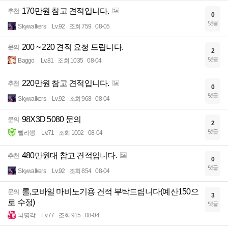
170만원 참고 견적입니다.
추천
0
댓글
Skywalkers
Lv.92
조회 759
08-05
200 ~ 220 견적 요청 드립니다.
문의
2
댓글
Baggo
Lv.81
조회 1035
08-04
220만원 참고 견적입니다.
추천
0
댓글
Skywalkers
Lv.92
조회 968
08-04
98X3D 5080 문의
문의
2
댓글
삘라뽕
Lv.71
조회 1002
08-04
480만원대 참고 견적입니다.
추천
0
댓글
Skywalkers
Lv.92
조회 854
08-04
롤,모바일 마비노기용 견적 부탁드립니다(예산150으
문의
3
로 수정)
댓글
뇌명각
Lv.77
조회 915
08-04