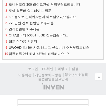
2
모니터포함 300 화이트컨셉 견적부탁드려봅니다
3
로아 컴퓨터 업그레이드 질문
4
300정도로 견적짜봤는데 봐주실수있으실까요
5
270만원 견적 한번만 봐주세용
6
견적한번만 봐주세용..
7
QHD모니터 5060TI 8GB 질문있습니다..
8
웹툰 작가용 컴퓨터
9
UWQHD 모니터 사용 해보고 싶습니다 추천부탁드려요
10
컴퓨터를 2년 뒤에 살껀데 비쌀려나요...?
로그인
PC화면
퀵링크
설정
청소년보호정책
이용약관
개인정보처리방침
▲
불법촬영물신고안내
(주)
인
벤