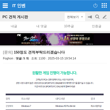
IT
인벤
PC 견적 게시판
전체보기
공
검
글
지
색
내글
내 댓글
10추글
인증글
on/off
쓰
기
[문의]
150정도 견적부탁드리겠습니다
Foghon
댓글: 5 개
조회:
1100
2025-03-15 19:54:14