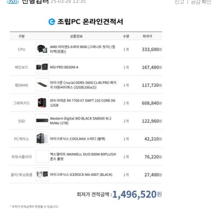
신형컴터
25-03-28 13:35
신고
|
공감 확인