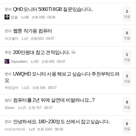
QHD모니터 5060TI 8GB 질문있습니다..
문의
2
댓글
껌블
Lv.86
조회 489
08:36
웹툰 작가용 컴퓨터
문의
0
댓글
아크엘마
Lv.3
조회 663
08-07
200만원대 참고 견적입니다.
추천
1
댓글
Skywalkers
Lv.92
조회 465
08-07
UWQHD 모니터 사용 해보고 싶습니다 추천부탁드려
문의
2
요
댓글
뚜껑닫어
Lv.21
조회 546
08-07
컴퓨터를 2년 뒤에 살껀데 비쌀려나요...?
일반
9
댓글
Sisoso
Lv.15
조회 767
08-07
안녕하세요. 180~230정도 선에서 잡고싶습니다.
문의
6
댓글
아프리카리퍼
Lv.8
조회 1040
08-06