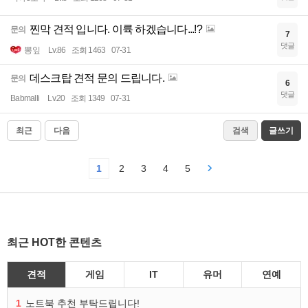
찐막 견적 입니다. 이륙 하겠습니다...!?
문의
7
댓글
뽕잎
Lv.86
조회 1463
07-31
데스크탑 견적 문의 드립니다.
문의
6
댓글
Babmalli
Lv.20
조회 1349
07-31
최근
다음
검색
글쓰기
1
2
3
4
5
최근 HOT한 콘텐츠
견적
게임
IT
유머
연예
1
노트북 추천 부탁드립니다!