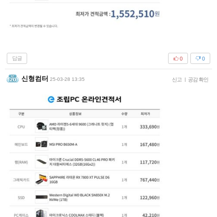
답글
0
0
신형컴터
25-03-28 13:35
신고
|
공감 확인