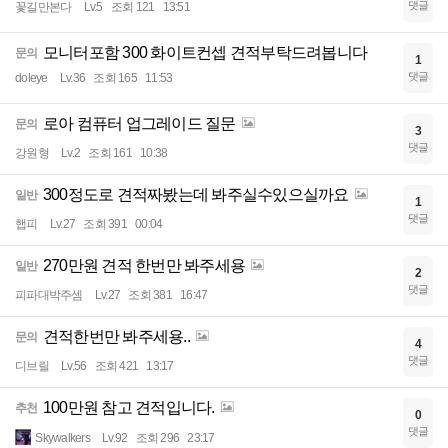
댓글
꽃길만본다
Lv.5
조회 121
13:51
모니터포함 300 화이트컨셉 견적부탁드려봅니다
문의
1
댓글
doleye
Lv.36
조회 165
11:53
로아 컴퓨터 업그레이드 질문
문의
3
댓글
강원형
Lv.2
조회 161
10:38
300정도로 견적짜봤는데 봐주실수있으실까요
일반
1
댓글
햅피
Lv.27
조회 391
00:04
270만원 견적 한번만 봐주세용
일반
2
댓글
피파대박주셈
Lv.27
조회 381
16:47
견적한번만 봐주세용..
문의
4
댓글
디브릴
Lv.56
조회 421
13:17
100만원 참고 견적입니다.
추천
0
댓글
Skywalkers
Lv.92
조회 296
23:17