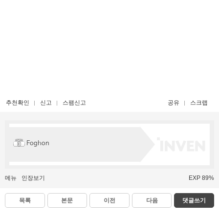
추천확인
신고
스팸신고
공유
스크랩
Foghon
메뉴
인장보기
EXP 89%
목록
본문
이전
다음
댓글쓰기