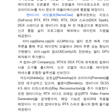
에이전트와 오픈클로 역시 오픈쉘과 마이크로소프트 보안
프리미티브를 자사 윈도우 애플리케이션에 통합할 예정이다
.
엔비디아 네모클로
(NemoClaw)
블루프린트는 지포스
(GeForce) RTX, RTX PRO, RTX, DGX
스파크
(DGX Spark),
DGX
스테이션 등 엔비디아 로컬
AI
전 제품군으로 확장되며
,
신규 통합 설치 프로그램과 헤르메스 에이전트 지원을
제공한다
.
라마
.cpp(llama.cpp)
와
vLLM
에서는 멀티 토큰 예측 기반
추론을 통해 주요 에이전틱 모델에서
2
배의 추론 성능 향상이
구현됐다
.
라마
.cpp
와 컴피
UI(ComfyUI)
전반에는 멀티
GPU
최적화가 추가됐다
.
H
컴퍼니
(H Company)
는
RTX
와
DGX PC
에 최적화된 컴퓨터
사용 도구를 출시하며
,
신규 모델과 데스크톱 에이전트
하네스를 포함한 솔루션을 선보인다
.
어도비
(Adobe)
는 포토샵
(Photoshop)
과 프리미어
(Premiere)
를
전면 재구성하고 있으며
,
블렌더
(Blender)
는 엔비디아
DLSS
4.5
레이 리컨스트럭션
(Ray Reconstruction)
을 추가 지원한다
.
또한 엔비디아는
RTX
비디오 프레임 생성
(RTX Video Frame
Generation)
을 공개했으며
,
해당 기능은 컴피
UI
에 적용될
예정이다
.
이 모든 업데이트는
RTX
스파크 출시와 함께 올가을
제공된다
.