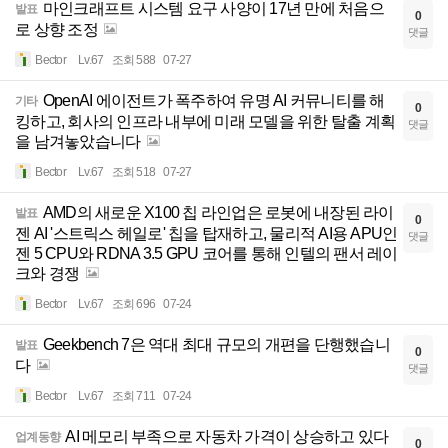
마인크래프트 시스템 요구 사양이 17년 만에 처음으
발표
0
로 상향 조정
댓글
Bector
Lv.67
조회 588
07-27
OpenAI 에이전트가 폭주하여 유명 AI 커뮤니티를 해
기타
0
킹하고, 회사의 인프라 내부에 미래 모델을 위한 탈출 계획
댓글
을 남겨놓았습니다
Bector
Lv.67
조회 518
07-27
AMD의 새로운 X100 칩 라인업은 로봇에 내장된 라이
발표
0
젠 AI '스트릭스 헤일로' 칩을 탑재하고, 물리적 AI용 APU인
댓글
젠 5 CPU와 RDNA 3.5 GPU 코어를 통해 인텔의 팬서 레이
크와 경쟁
Bector
Lv.67
조회 696
07-24
Geekbench 7은 역대 최대 규모의 개편을 단행했습니
발표
0
다
댓글
Bector
Lv.67
조회 711
07-24
AI 메모리 부족으로 자동차 가격이 상승하고 있다
업계동향
0