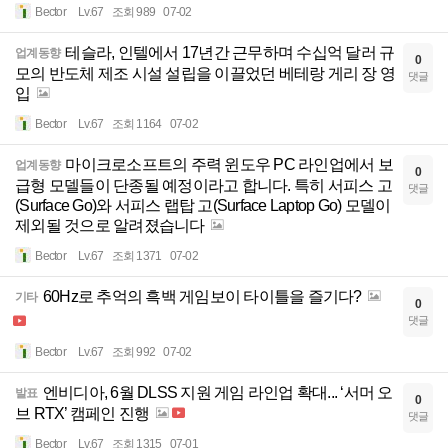
Bector
Lv.67
조회 989
07-02
테슬라, 인텔에서 17년간 근무하며 수십억 달러 규
업계동향
0
모의 반도체 제조 시설 설립을 이끌었던 베테랑 게리 장 영
댓글
입
Bector
Lv.67
조회 1164
07-02
마이크로소프트의 주력 윈도우 PC 라인업에서 보
업계동향
0
급형 모델들이 단종될 예정이라고 합니다. 특히 서피스 고
댓글
(Surface Go)와 서피스 랩탑 고(Surface Laptop Go) 모델이
제외될 것으로 알려졌습니다
Bector
Lv.67
조회 1371
07-02
60Hz로 추억의 흑백 게임보이 타이틀을 즐기다?
기타
0
댓글
Bector
Lv.67
조회 992
07-02
엔비디아, 6월 DLSS 지원 게임 라인업 확대... ‘서머 오
발표
0
브 RTX’ 캠페인 진행
댓글
Bector
Lv.67
조회 1315
07-01