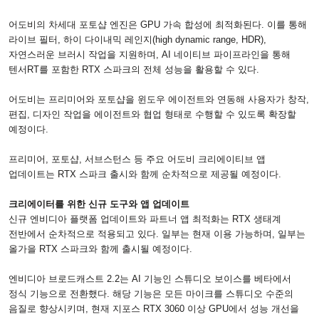
어도비의 차세대 포토샵 엔진은
GPU
가속 합성에 최적화된다
.
이를 통해
라이브 필터
,
하이 다이내믹 레인지
(high dynamic range, HDR),
자연스러운 브러시 작업을 지원하며
, AI
네이티브 파이프라인을 통해
텐서
RT
를 포함한
RTX
스파크의 전체 성능을 활용할 수 있다
.
어도비는 프리미어와 포토샵을 윈도우 에이전트와 연동해 사용자가 창작
,
편집
,
디자인 작업을 에이전트와 협업 형태로 수행할 수 있도록 확장할
예정이다
.
프리미어
,
포토샵
,
서브스턴스 등 주요 어도비 크리에이티브 앱
업데이트는
RTX
스파크 출시와 함께 순차적으로 제공될 예정이다
.
크리에이터를 위한 신규 도구와 앱 업데이트
신규 엔비디아 플랫폼 업데이트와 파트너 앱 최적화는
RTX
생태계
전반에서 순차적으로 적용되고 있다
.
일부는 현재 이용 가능하며
,
일부는
올가을
RTX
스파크와 함께 출시될 예정이다
.
엔비디아 브로드캐스트
2.2
는
AI
기능인 스튜디오 보이스를 베타에서
정식 기능으로 전환했다
.
해당 기능은 모든 마이크를 스튜디오 수준의
음질로 향상시키며
,
현재 지포스
RTX 3060
이상
GPU
에서 성능 개선을