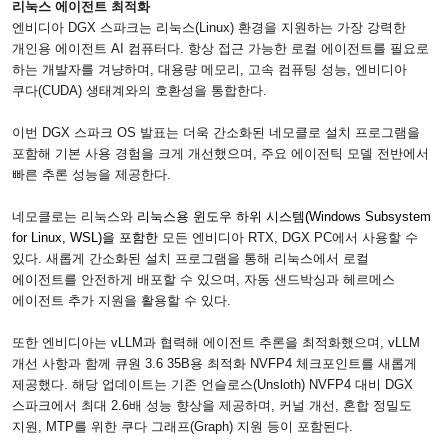
리눅스 에이전트 최적화
엔비디아
DGX
스파크는 리눅스
(Linux)
환경을 지원하는 가장 강력한
개인용 에이전트
AI
컴퓨터다
.
항상 접근 가능한 로컬 에이전트를 필요로
하는 개발자를 겨냥하며
,
대용량 메모리
,
고속 컴퓨팅 성능
,
엔비디아
쿠다
(CUDA)
생태계와의 호환성을 통합한다
.
이번
DGX
스파크
OS
발표는 더욱 간소화된 네모클로 설치 프로그램을
포함해 기본 사용 경험을 크게 개선했으며
,
주요 에이전틱 모델 전반에서
빠른 추론 성능을 제공한다
.
네모클로는 리눅스와
리눅스용 윈도우 하위 시스템
(Windows Subsystem
for Linux, WSL)
을 포함한
모든 엔비디아
RTX, DGX PC
에서 사용할 수
있다
.
새롭게 간소화된 설치 프로그램을 통해 리눅스에서 로컬
에이전트를 안전하게 배포할 수 있으며
,
자동 샌드박싱과 헤르메스
에이전트 추가 지원을 활용할 수 있다
.
또한 엔비디아는
vLLM
과 협력해 에이전트 추론을 최적화했으며
, vLLM
개선 사항과 함께 큐원
3.6 35B
용 최적화
NVFP4
체크포인트를 새롭게
제공했다
.
해당 업데이트는 기존 언슬로스
(Unsloth) NVFP4
대비
DGX
스파크에서 최대
2.6
배 성능 향상을 제공하며
,
커널 개선
,
혼합 정밀도
지원
, MTP
를 위한 쿠다 그래프
(Graph)
지원 등이 포함된다
.