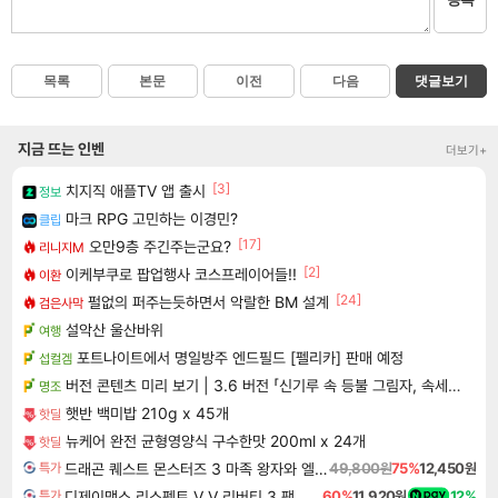
목록
본문
이전
다음
댓글보기
지금 뜨는 인벤
더보기+
[3]
치지직 애플TV 앱 출시
정보
마크 RPG 고민하는 이경민?
클립
[17]
오만9층 주긴주는군요?
리니지M
[2]
이케부쿠로 팝업행사 코스프레이어들!!
이환
[24]
펄없의 퍼주는듯하면서 악랄한 BM 설계
검은사막
설악산 울산바위
여행
포트나이트에서 명일방주 엔드필드 [펠리카] 판매 예정
섭컬겜
버전 콘텐츠 미리 보기 | 3.6 버전 「신기루 속 등불 그림자, 속세에 깃든 검의 결심」이 8월 20일에 업데이트됩니다!
명조
햇반 백미밥 210g x 45개
핫딜
뉴케어 완전 균형영양식 구수한맛 200ml x 24개
핫딜
드래곤 퀘스트 몬스터즈 3 마족 왕자와 엘프의 여행 Dragon Quest Monsters The Dark Prince
49,800원
75%
12,450원
특가
디제이맥스 리스펙트 V V 리버티 3 팩 DJMAX RESPECT V V Liberty 3 Pack DLC
60%
11,920원
12%
특가