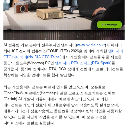
AI
컴퓨팅 기술 분야의 선두주자인 엔비디아
(
www.nvidia.co.kr
)
가
아시아
최대
ICT
전시회 컴퓨텍스
(COMPUTEX) 2026
을 맞이해 개최한
엔비디아
GTC
타이베이
(NVIDIA GTC Taipei)
에서 개인용 에이전트를 위한 새로운
등급의 윈도우
(Windows) PC
인
엔비디아
RTX
스파크
(RTX Spark)
를
공개했다
.
동시에 엔비디아
RTX, DGX
생태계 전반에서 로컬 에이전트를
확장하는 다양한 업데이트를 함께 발표했다
.
최근 개인용 에이전트는 빠르게 인기를 얻고 있으며
,
오픈클로
(OpenClaw),
헤르메스
(Hermes)
와 같은 오픈소스 프로젝트는 깃허브
(GitHub) AI
개발자 커뮤니티에서 빠르게 확산되고 있다
.
이러한
에이전트는 개인의 선호와 워크플로우에 맞게 적응하도록 설계됐으며
,
애플리케이션과 상호작용하고 콘텐츠를 생성하며 반복 작업을 자동화할
수 있다
.
또한 다단계 작업을 관리할 수 있으며
,
이 모든 과정은
디바이스에서 로컬로 실행된다
.