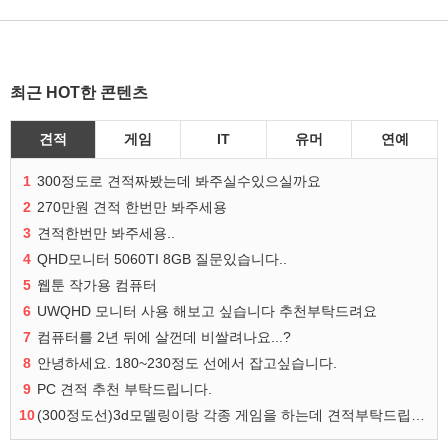
최근 HOT한 콘텐츠
견적
게임
IT
유머
연예
1
300정도로 견적짜봤는데 봐주실수있으실까요
2
270만원 견적 한번만 봐주세용
3
견적한번만 봐주세용..
4
QHD모니터 5060TI 8GB 질문있습니다..
5
웹툰 작가용 컴퓨터
6
UWQHD 모니터 사용 해보고 싶습니다 추천부탁드려요
7
컴퓨터를 2년 뒤에 살껀데 비쌀려나요...?
8
안녕하세요. 180~230정도 선에서 잡고싶습니다.
9
PC 견적 추천 부탁드립니다.
10
(300정도선)3d모델링이랑 각종 게임을 하는데 견적부탁드립니다!300정도선