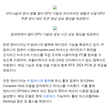
라마
.cpp
의 텐서 병렬 멀티
GPU
기법은 파이프라인 병렬과 단일
GPU
추론 방식 대비 토큰 생성 성능 향상을 제공한다
.
컴피
UI
에서 멀티
GPU
기법은 생성 시간 성능 향상을 제공한다
.
한편 엔비디아는
H
컴퍼니와 협력해 에이전트 기능을 확장하고 있다
. H
컴퍼니의 컴퓨터 사용
(computer-use)
하네스는 에이전트가 화면을
인식하고 마우스와 키보드를 직접 조작해 사용자처럼
PC
를 탐색할 수
있도록 지원하며
,
애플리케이션 프로그래밍 인터페이스가 없는 앱에서도
작동한다
.
해당 기능은 로컬 모델 지원과 함께
RTX, DGX PC
에 곧 제공될
예정이다
.
또한 엔비디아는
H
컴퍼니와 협력
해 최신 홀로 컴퓨터 유즈
(Holo
Computer Use)
모델을 양자화하고 하네스를 가속했다
.
이를 통해
엔비디아
GPU
에서
2
배의 속도 향상과
35%
의 메모리 사용량 절감을
달성했다
.
해당 모델은 현재
다운로드
가능하며
,
홀로 데스크톱
(Holo
Desktop)
앱은 곧 출시될 예정이다
.