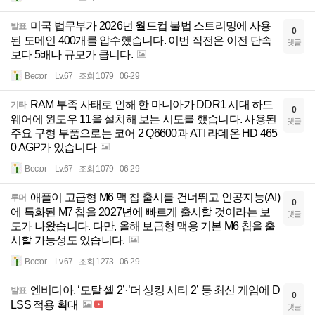
미국 법무부가 2026년 월드컵 불법 스트리밍에 사용
발표
0
된 도메인 400개를 압수했습니다. 이번 작전은 이전 단속
댓글
보다 5배나 규모가 큽니다.
Bector
Lv.67
조회 1079
06-29
RAM 부족 사태로 인해 한 마니아가 DDR1 시대 하드
기타
0
웨어에 윈도우 11을 설치해 보는 시도를 했습니다. 사용된
댓글
주요 구형 부품으로는 코어 2 Q6600과 ATI 라데온 HD 465
0 AGP가 있습니다
Bector
Lv.67
조회 1079
06-29
애플이 고급형 M6 맥 칩 출시를 건너뛰고 인공지능(AI)
루머
0
에 특화된 M7 칩을 2027년에 빠르게 출시할 것이라는 보
댓글
도가 나왔습니다. 다만, 올해 보급형 맥용 기본 M6 칩을 출
시할 가능성도 있습니다.
Bector
Lv.67
조회 1273
06-29
엔비디아, ‘모탈 셸 2’·’더 싱킹 시티 2’ 등 최신 게임에 D
발표
0
LSS 적용 확대
댓글