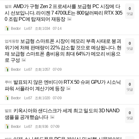
AMD가 구형 Zen 2 프로세서를 보급형 PC 시장에 다
발표
0
시 선보입니다. 라이젠 7 4700LE는 800달러짜리 RTX 305
댓글
0 조립 PC에 탑재되어 재등장
Bector
Lv.67
조회 1034
07-14
보급형 스마트폰 시장이 메모리 부족 사태로 붕괴
업계동향
0
위기에 처해 판매량이 22% 감소할 것으로 예상됩니다. 현
댓글
재 보급형 스마트폰 총비용의 최대 64%가 메모리 비용으
로 구성
Bector
Lv.67
조회 1057
07-09
발표되지 않은 엔비디아 RTX 50 슈퍼 GPU가 시소닉
루머
0
파워 서플라이 계산기에 등장
댓글
Bector
Lv.67
조회 1020
07-09
키옥시아와 샌디스크가 세계 최고 밀도의 3D NAND
발표
0
샘플을 공개했습니다
댓글
Bector
Lv.67
조회 936
07-09