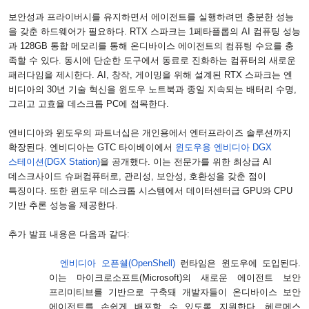
보안성과 프라이버시를 유지하면서 에이전트를 실행하려면 충분한 성능
을 갖춘 하드웨어가 필요하다
. RTX
스파크는
1
페타플롭의
AI
컴퓨팅 성능
과
128GB
통합 메모리를 통해 온디바이스 에이전트의 컴퓨팅 수요를 충
족할 수 있다
.
동시에 단순한 도구에서 동료로 진화하는 컴퓨터의 새로운
패러다임을 제시한다
. AI,
창작
,
게이밍을 위해 설계된
RTX
스파크는 엔
비디아의
30
년 기술 혁신을 윈도우 노트북과 종일 지속되는 배터리 수명
,
그리고 고효율 데스크톱
PC
에 접목한다
.
엔비디아와 윈도우의 파트너십은 개인용에서 엔터프라이즈 솔루션까지
확장된다
.
엔비디아는
GTC
타이베이에서
윈도우용 엔비디아
DGX
스테이션
(DGX Station)
을 공개했다
.
이는 전문가를 위한 최상급
AI
데스크사이드 슈퍼컴퓨터로
,
관리성
,
보안성
,
호환성을 갖춘 점이
특징이다
.
또한 윈도우 데스크톱 시스템에서 데이터센터급
GPU
와
CPU
기반 추론 성능을 제공한다
.
추가 발표 내용은 다음과 같다
:
엔비디아 오픈쉘
(OpenShell)
런타임은 윈도우에 도입된다
.
이는 마이크로소프트
(Microsoft)
의 새로운 에이전트 보안
프리미티브를 기반으로 구축돼 개발자들이 온디바이스 보안
에이전트를 손쉽게 배포할 수 있도록 지원한다
.
헤르메스