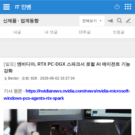
IT
인벤
신제품 · 업계동향
전체보기
공
검
글
지
색
내글
내 댓글
10추글
인증글
on/off
쓰
기
[발표]
엔비디아, RTX PC·DGX 스파크서 로컬 AI 에이전트 기능
강화
Bector
조회:
828
2026-06-02 16:37:34
기사 원문 -
https://nvidianews.nvidia.com/news/nvidia-microsoft-
windows-pcs-agents-rtx-spark