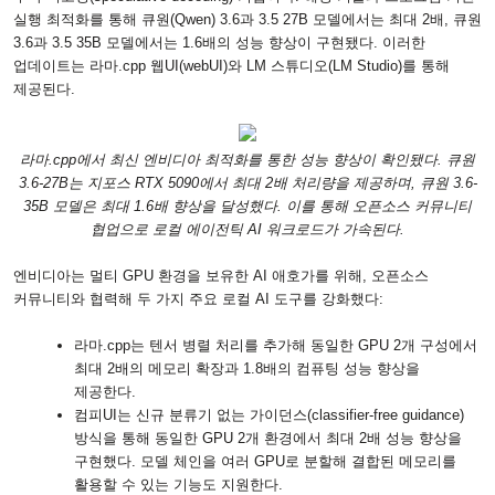
실행 최적화를 통해 큐원
(Qwen) 3.6
과
3.5 27B
모델에서는 최대
2
배
,
큐원
3.6
과
3.5 35B
모델에서는
1.6
배의 성능 향상이 구현됐다
.
이러한
업데이트는 라마
.cpp
웹
UI(webUI)
와
LM
스튜디오
(LM Studio)
를 통해
제공된다
.
라마
.cpp
에서 최신 엔비디아 최적화를 통한 성능 향상이 확인됐다
.
큐원
3.6-27B
는 지포스
RTX 5090
에서 최대
2
배 처리량을 제공하며
,
큐원
3.6-
35B
모델은 최대
1.6
배 향상을 달성했다
.
이를 통해 오픈소스 커뮤니티
협업으로 로컬 에이전틱
AI
워크로드가 가속된다
.
엔비디아는 멀티
GPU
환경을 보유한
AI
애호가를 위해
,
오픈소스
커뮤니티와 협력해 두 가지 주요 로컬
AI
도구를 강화했다
:
라마
.cpp
는 텐서 병렬 처리를 추가해 동일한
GPU 2
개 구성에서
최대
2
배의 메모리 확장과
1.8
배의 컴퓨팅 성능 향상을
제공한다
.
컴피
UI
는 신규 분류기 없는 가이던스
(classifier-free guidance)
방식을 통해 동일한
GPU 2
개 환경에서 최대
2
배 성능 향상을
구현했다
.
모델 체인을 여러
GPU
로 분할해 결합된 메모리를
활용할 수 있는 기능도 지원한다
.