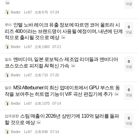
댓글
Bector
Lv.67
조회 676
07-24
인텔 노바 레이크 유출 정보에 따르면 코어 울트라 시
루머
0
리즈 400이라는 브랜드명이 사용될 예정이며, 내년에 단계
댓글
적으로 출시될 것으로 예상
Bector
Lv.67
조회 1863
07-21
엔비디아, 일본 로보틱스·제조업 리더들과 엔비디아
발표
0
코스모스로 피지컬 AI 혁신 가속
댓글
Bector
Lv.67
조회 710
07-20
MSI Afterburner의 최신 업데이트에서 GPU 부스트 동
발표
0
작을 보여주는 히트맵 기능이 V/F 곡선 편집기에 추가
댓글
Bector
Lv.67
조회 1075
07-14
스팀 매출이 2026년 상반기에 110억 달러를 돌파
업계동향
0
할 것으로 예상
댓글
Bector
Lv.67
조회 846
07-14