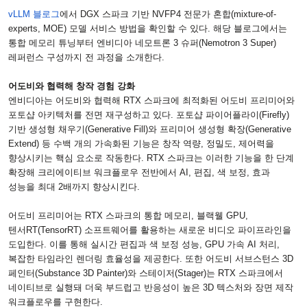
vLLM
블로그
에서
DGX
스파크 기반
NVFP4
전문가 혼합
(mixture-of-
experts, MOE)
모델 서비스 방법을 확인할 수 있다
.
해당 블로그에서는
통합 메모리 튜닝부터 엔비디아 네모트론
3
슈퍼
(Nemotron 3 Super)
레퍼런스 구성까지 전 과정을 소개한다
.
어도비와 협력해 창작 경험 강화
엔비디아는 어도비와 협력해
RTX
스파크에 최적화된 어도비 프리미어와
포토샵 아키텍처를 전면 재구성하고 있다
.
포토샵 파이어플라이
(Firefly)
기반 생성형 채우기
(Generative Fill)
와 프리미어 생성형 확장
(Generative
Extend)
등 수백 개의 가속화된 기능은 창작 역량
,
정밀도
,
제어력을
향상시키는 핵심 요소로 작동한다
. RTX
스파크는 이러한 기능을 한 단계
확장해 크리에이티브 워크플로우 전반에서
AI,
편집
,
색 보정
,
효과
성능을 최대
2
배까지 향상시킨다
.
어도비 프리미어는
RTX
스파크의 통합 메모리
,
블랙웰
GPU,
텐서
RT(TensorRT)
소프트웨어를 활용하는 새로운 비디오 파이프라인을
도입한다
.
이를 통해 실시간 편집과 색 보정 성능
, GPU
가속
AI
처리
,
복잡한 타임라인 렌더링 효율성을 제공한다
.
또한 어도비 서브스턴스
3D
페인터
(Substance 3D Painter)
와 스테이저
(Stager)
는
RTX
스파크에서
네이티브로 실행돼 더욱 부드럽고 반응성이 높은
3D
텍스처와 장면 제작
워크플로우를 구현한다
.