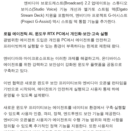
엔비디아 브로드캐스트
(Broadcast) 2.2
업데이트는 스튜디오
보이스
(Studio Voice)
기능 개선과 엘가토 스트림 덱
(Elgato
Stream Deck)
지원을 포함하며
,
엔비디아 프로젝트
G-
어시스트
(Project G-Assist)
역시 스트림 덱 통합 기능을 추가한다
.
로컬 에이전틱
AI,
윈도우
RTX PC
에서 개인화·보안·고속 실행
광범위한 에이전트 도입은 개인용
PC
에서 에이전트를 안전하고
프라이빗하게 실행할 수 있는 환경이 부족하다는 한계로 제한돼 왔다
.
엔비디아와 마이크로소프트는 이러한 과제를 해결하고자
,
온디바이스
에이전트를 위한 강력하고 보안성이 강화된 윈도우 플랫폼을 공동으로
구축하고 있다
.
이번 협력은 새로운 윈도우 보안 프리미티브와 엔비디아 오픈쉘 런타임을
기반으로 시작되며
,
에이전트가 안전하게 실행되고 사용자 통제 하에
운영될 수 있도록 설계됐다
.
새로운 윈도우 프리미티브는 에이전트를 네이티브 환경에서 구축·실행할
수 있도록 사용자 인증
,
격리
,
정책
,
엔드투엔드 보안 기능을 제공한다
.
엔비디아 오픈쉘은 사용자가 에이전트의 수행 가능 범위와 제한 사항을
정의할 수 있도록 추가적인 정책 기능을 지원한다
.
또한 사용자의