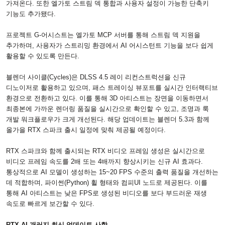
가져온다
.
또한 엘가토 스트림 덱 통합과 사용자 설정이 가능한 단축키
기능도 추가됐다
.
프로젝트
G-
어시스트는 엘가토
MCP
서버를 통해 스트림 덱 지원을
추가하며
,
사용자가 스트리밍 환경에서
AI
어시스턴트 기능을 보다 쉽게
활용할 수 있도록 만든다
.
블렌더 사이클
(Cycles)
은
DLSS 4.5
레이 리컨스트럭션을 신규
디노이저로 활용하고 있으며
,
패스 트레이싱 뷰포트를 실시간 인터랙티브
환경으로 전환하고 있다
.
이를 통해
3D
아티스트는 장면을 이동하면서
최종본에 가까운 렌더링 품질을 실시간으로 확인할 수 있고
,
조명과 룩
개발 워크플로우가 크게 개선된다
.
해당 업데이트는 블렌더
5.3
과 함께
올가을
RTX
스파크 출시 일정에 맞춰 제공될 예정이다
.
RTX
스파크와 함께 출시되는
RTX
비디오 프레임 생성은 실시간으로
비디오 프레임 속도를
2
배 또는
4
배까지 향상시키는 신규
AI
효과다
.
통상적으로
AI
모델이 생성하는
15~20 FPS
수준의 출력 품질을 개선하는
데 적합하며
,
파이썬
(Python)
휠 형태와 컴피
UI
노드로 제공된다
.
이를
통해
AI
아티스트는 낮은
FPS
로 생성된 비디오를 보다 부드러운 재생
속도로 빠르게 보간할 수 있다
.
RTX AI
개러지 최신 업데이트 사항