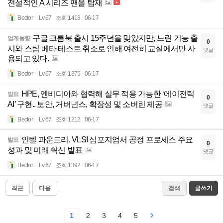
전설적인 A 시리즈 팬을 탑재
Bector
Lv.67
조회 1418
06-17
구글 크롬북 출시 15주년을 맞았지만, 느린 기능 출
업계동향
0
시와 스팀 베타 테스트 취소로 인해 여전히 교실에서만 사
댓글
용되고 있다.
Bector
Lv.67
조회 1375
06-17
HPE, 엔비디아와 협력해 실무 적용 가능한 ‘에이전틱
발표
0
AI’ 구현.. 보안, 거버넌스, 확장성 및 소버린 제공
댓글
Bector
Lv.67
조회 1212
06-17
인텔 파운드리, VLSI 심포지엄서 공정 프로세스 주요
발표
0
성과 및 미래 혁신 발표
댓글
Bector
Lv.67
조회 1392
06-17
최근
다음
검색
글쓰기
1
2
3
4
5