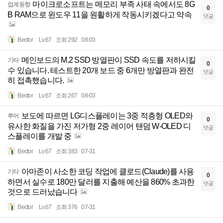
마이크로소프트는 메모리 부족 사태 속에서도 8G
업계동향
0
B RAM으로 윈도우 11을 원활하게 작동시키겠다고 약속
댓글
Bector
Lv.67
조회 292
08-03
메인보드의 M.2 SSD 방열판이 SSD 속도를 저하시킬
기타
0
수 있습니다. 테스트한 20개 보드 중 6개만 방열판과 완전
댓글
히 접촉했습니다.
Bector
Lv.67
조회 267
08-03
보도에 따르면 LG디스플레이는 3중 적층형 OLED와
루머
0
유사한 화질을 가진 저가형 2중 레이어 탠덤 W-OLED 디
댓글
스플레이를 개발 중
Bector
Lv.67
조회 383
07-31
아마존이 사소한 코딩 작업에 클로드(Claude)를 사용
기타
0
하면서 실수로 180만 달러를 지출해 예산을 860% 초과한
댓글
것으로 드러났습니다
Bector
Lv.67
조회 376
07-31