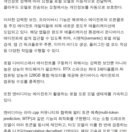
개인정보 정책에 따라 요청을 로컬 모델로 지능적으로 전달하며
,
클라우드 모델로 전송되는 요청에서는 개인정보를 자동으로 보호한다
.
이러한 강력한 보안
,
프라이버시 기능은 헤르메스 에이전트와 오픈클로
등 주요 에이전트 개발자들에 의해 새로운 윈도우 애플리케이션에
도입되고 있다
.
해당 앱들은 윈도우 애플리케이션 환경에서 온디바이스
에이전트에 쉽게 접근할 수 있도록 하며
,
시맨틱
(semantic)
로컬 파일
검색
,
앱 간 워크플로우 추론
,
이미지·비디오 생성
,
플러그인·앱 코드 작성
등 다양한 작업을 수행할 수 있다
.
로컬 디바이스에서 에이전트를 구동하기 위해서는 강력한 보안뿐 아니라
높은 성능의 하드웨어가 필요하다
. RTX
스파크는 최대
1
페타플롭의
AI
컴퓨팅 성능과
128GB
통합 메모리를 제공해 온디바이스 에이전트의
컴퓨팅 수요를 충족한다
.
또한 엔비디아는 에이전트가 활용하는 로컬 오픈 모델 생태계를 가속하고
있다
.
엔비디아는 라마
.cpp
커뮤니티와 협력해 멀티 토큰 예측
(multi-token
prediction, MTP)
과 같은 기능의 최적화를 구현했다
.
이는 소형 드래프트
모델이 여러 토큰을 동시에 제안하고
,
타깃 모델이 이를 한 번에 검증하는
추측 디코딩
(speculative decoding)
기법이다
.
해당 기술과 프로그램 기반