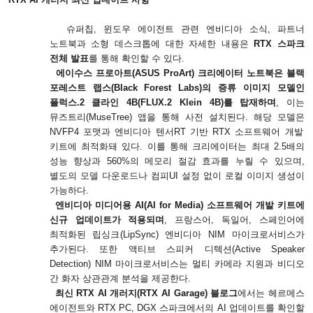
슈퍼칩
,
윈도우 에이전트 관련 엔비디아 소식
,
파트너
노트북과 소형 데스크톱에 대한 자세한 내용은
RTX
스파크
전체 발표
를 통해 확인할 수 있다
.
에이수스 프로아트
(ASUS ProArt)
크리에이터 노트북은 블랙
포레스트 랩스
(Black Forest Labs)
의 증류 이미지 모델인
플럭스
.2
클라인
4B(FLUX.2 Klein 4B)
를 탑재하며
,
이는
뮤즈트리
(MuseTree)
앱을 통해 사전 설치된다
.
해당 모델은
NVFP4
포맷과 엔비디아 텐서
RT
기반
RTX
소프트웨어 개발
키트에 최적화돼 있다
.
이를 통해 크리에이터는 최대
2.5
배의
성능 향상과
560%
의 메모리 절감 효과를 누릴 수 있으며
,
별도의 모델 다운로드나 컴피
UI
설정 없이 로컬 이미지 생성이
가능하다
.
엔비디아 미디어용
AI(AI for Media)
소프트웨어 개발 키트에
신규 업데이트가 적용되며
,
프랑스어
,
독일어
,
스페인어에
최적화된 립싱크
(LipSync)
엔비디아
NIM
마이크로서비스가
추가된다
.
또한 액티브 스피커 디텍션
(Active Speaker
Detection) NIM
마이크로서비스는 멀티 카메라 지원과 비디오
간 화자 상관관계 분석을 제공한다
.
최신
RTX AI
개러지
(RTX AI Garage)
블로그
에서는 헤르메스
에이전트와
RTX PC, DGX
스파크에서의
AI
업데이트를 확인할