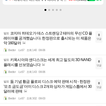
코지마 히데오가 데스 스트랜딩 2 테마의 무선 CD 플
발표
0
레이어를 공개했습니다. 한정판으로 출시되는 이 제품은
댓글
약 160달러
Bector
Lv.67
조회 140
08-06
키옥시아와 샌디스크는 세계 최고 밀도의 3D NAND
발표
0
플래시를 선보였습니다
댓글
Bector
Lv.67
조회 143
08-06
둠 기념 황금 플로피 디스크 예약 판매 시작 - 한정판
발표
0
'모조 금도금' 더미 디스크 2개와 상자가 게임스톱에서 30
댓글
달러에 판매
Bector
Lv.67
조회 302
08-03