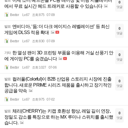
이제 소니 헤드폰을 PC용 레이싱 및 비행 시뮬레이터
발표
0
에서 무료 실시간 헤드 트래커로 사용할 수 있습니다
댓글
Bector
Lv.67
조회 875
07-09
엔비디아, ‘둠: 더 다크 에이지스 레벨레이션’ 등 최신
발표
0
게임에 DLSS 적용 확대
댓글
Bector
Lv.67
조회 830
07-09
한 열성 팬이 3D 프린팅 부품을 이용해 거실 선풍기 안
기타
0
에 게이밍 PC를 숨겼습니다
댓글
Bector
Lv.67
조회 1027
07-06
컬러풀(Colorful)이 B2B 산업용 스토리지 시장에 진출
발표
0
합니다. 새로운 PRIME 시리즈 제품을 출시하고 장기적인
댓글
공급을 약속
Bector
Lv.67
조회 975
07-02
체리(CHERRY)는 키캡 호환성 향상, 레일 길이 연장,
발표
0
정밀도 감소를 특징으로 하는 MX 루미나 스위치를 출시했
댓글
습니다.