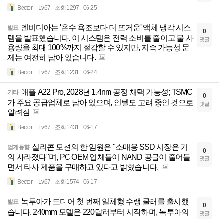
Bector
Lv.67
조회 1297
06-25
엔비디아는 '온수 욕조보다 더 뜨거운' 액체 냉각 시스
발표
0
템을 발표했습니다. 이 시스템은 전력 소비를 줄이고 물 사
댓글
용량을 최대 100%까지 절감할 수 있지만, 지속 가능성 문
제는 여전히 남아 있습니다.
Bector
Lv.67
조회 1231
06-24
애플 A22 Pro, 2028년 1.4nm 공정 채택 가능성; TSMC
기타
0
가 주요 공급업체로 남아 있으며, 인텔도 고려 중인 것으로
댓글
알려짐
Bector
Lv.67
조회 1431
06-17
실리콘 모션의 한 임원은 "소매용 SSD 시장은 거
업계동향
0
의 사라졌다"며, PC OEM 업체들이 NAND 공급이 줄어들
댓글
면서 타사 제품을 구매하고 있다고 밝혔습니다.
Bector
Lv.67
조회 1574
06-17
녹투아가 드디어 첫 번째 일체형 수랭 쿨러를 출시했
발표
0
습니다. 240mm 모델은 220달러부터 시작하며, 녹투아의
댓글